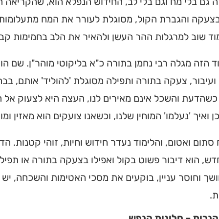
 גם בלי מח וגם בלי לב, החידוש הנפלא הוא, שהקריאה 
בצעקה והגברת הקול, מסוגלת לעורר את המח מתעלומותי
וד שוב למרגלות ההר העשן ולהאיר את הלב בחמימות קב
 הזה מגלה רבי נחמן בתורה כ"א בליקוטי מוהר"ן. שם ה
עיבור, צעקה בתורה ותפילה מסוגלת 'להוליד' אותם, בבח
כשהדעת והשכל אינם מאירים לנו, העצה היא לצעוק אל הש
כן ואיך 'נעלמו' המוחין שלנו, וכשאנו צועקים הוא מאזין ומו
תום ואטום, והלימוד נעדר חידוש וחיות, זוהי קטנות. 
ש, הוא דיבור פשוט בקול ואפילו בצעקה בתורה או תפילה
שך וחוסר עניין, בוקעים את מסכי האטימות והשכחה, יש מ
ת.
נרות – חלונות הנפש