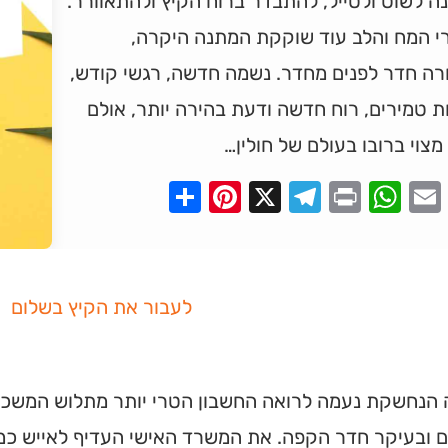
ה לשוט ולטייל, להתבדר ברוח הקיץ ולהתאוורר.
י המח והלב עוד שוקקת המתנה היקרה,
רה חדר לפנים מחדר. נשמה חדשה, רגשי קודש,
ת טמירים, רוח חדשה ודעת בהירה יותר, אולם
מצוי ברובו בעולם של חולין…
Pinterest
Share
Telegram
WhatsApp
X
Print
Faceboo
Email
לעבור את הקיץ בשלום
הנחשקת נעמה לרואה החשבון הטרי יותר מתלוש המשכור
ם ובעיקר חדר הקפה. את המשרד האישי העדיף לאייש כ