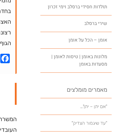
מזמינ
תולדות חסידי ברסלב וימי זכרון
בחדר
האצו
שירי ברסלב
רצונו
אומן – הכל על אומן
הגוף 
k
מלונות באומן | טיסות לאומן |
מסעדות באומן
מאמרים מומלצים
"אם יתן – יתן"…
המשרה 
"עד שיגמור הצדיק"
העובדי