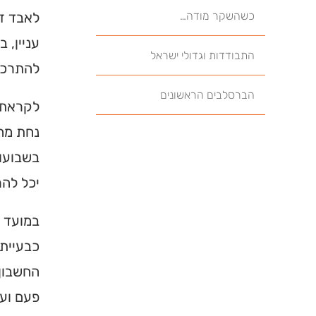
כשהשקר מודה…
לאבד זמ
עניין, 
התבודדות וגדולי ישראל
להתרכז,
הברסלבים הראשונים
לקראת 
נחת מהר
בשבועו
יכל לה
במועד ה
כבעייתי
החשבון 
פעם ועו