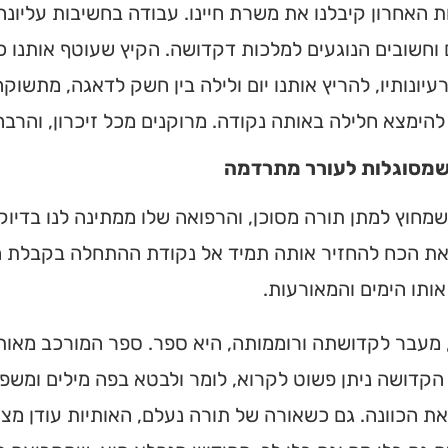
 האחרון קיבלנו את משרת חיינו. עבודה בחשיבות עליונה, 
ם! מצאו זמני תפילות, שיעורי
רכי הגעה בלחיצת כפתור.
וחשובים הנוגעים למלכות דקדושה. הקיץ שעוטף אותנו 
יונותיו, להריץ אותנו יום ולילה בין חשק לדאגה, מתשוק
נדקס ➔
להימצא חלילה באותה נקודה. מרוקנים מכל זיכרון, והרב
שמסוגלות לעורר מתרדמה
מחוץ למתן תורה מסוכן, והרפואה שלו ממתינה לנו בדי
את הכח להחזיר אותה תמיד אל נקודת ההתחלה בקבלת ה
ותו הימים והמאורעות.
מעבר לקדושתה ורוממותה, היא ספר. ספר המורכב מאותיו
הקדושה ניתן פשוט לקרוא, לומר ולבטא בפה מילים ומשפט
ת הכוונה. גם כשאורה של תורה נעלם, האותיות עודן מצויו