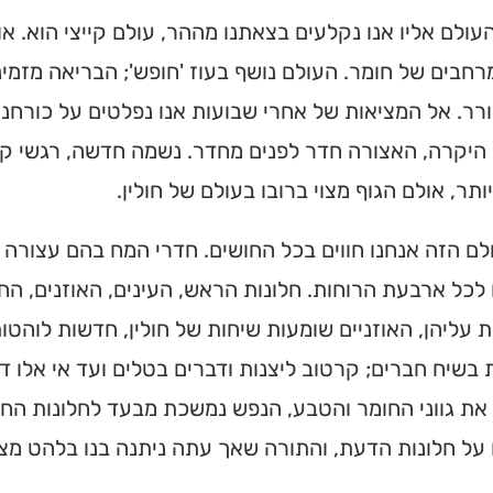
ולם אליו אנו נקלעים בצאתנו מההר, עולם קייצי הוא. או
חבים של חומר. העולם נושף בעוז 'חופש'; הבריאה מזמינ
רר. אל המציאות של אחרי שבועות אנו נפלטים על כורחנ
יקרה, האצורה חדר לפנים מחדר. נשמה חדשה, רגשי קוד
ותר, אולם הגוף מצוי ברובו בעולם של חולין.
לם הזה אנחנו חווים בכל החושים. חדרי המח בהם עצור
לכל ארבעת הרוחות. חלונות הראש, העינים, האוזנים, הח
עליהן, האוזניים שומעות שיחות של חולין, חדשות לוהטות
בשיח חברים; קרטוב ליצנות ודברים בטלים ועד אי אלו 
בית כנסת או
את גווני החומר והטבע, הנפש נמשכת מבעד לחלונות החוש
רסלב?
 על חלונות הדעת, והתורה שאך עתה ניתנה בנו בלהט מ
ס החדש והמקיף של בתי כנסת