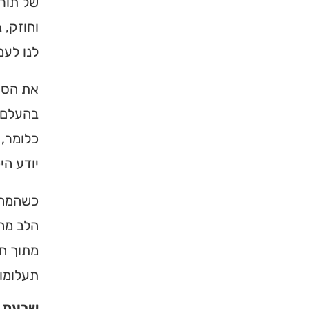
של תורה
וחוזק, 
לנו לעמ
את הסוד
בהעלם ו
כלומר, 
יודע הי
כשהמח ס
הלב מחד
מתוך חו
תעלומו
שבעת ה