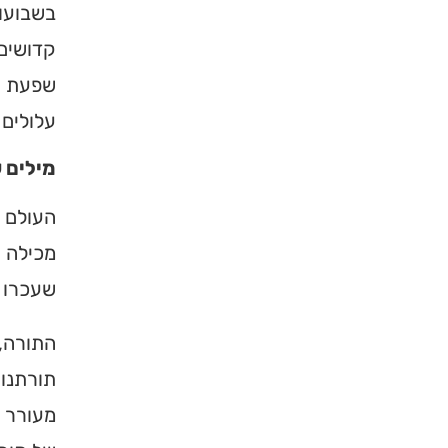
בשבועות
ברסלב בארץ ובעול
תורה, כתובות וד
קדושים 
שפעת רע
לכניסה לאי
עלולים 
מילים 
העולם ש
מכילה 
שעכרו א
התורה, 
תורתנו 
מעורר א