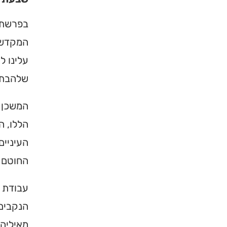
בפרשת 
המקדש. 
עלינו ל
שלהבת 
המשכן 
הללו, ה
העיניים
החוטם ו
עבודת ה
הנקבים
מאיליה