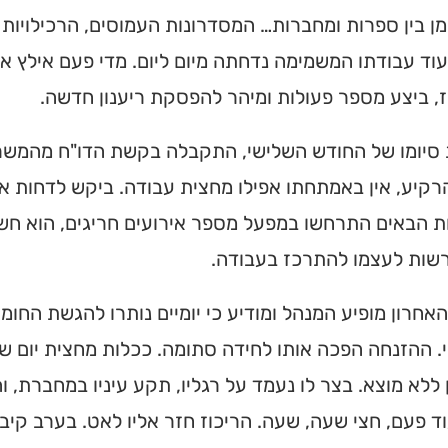
ן בין ספרות ומחברות… המסדרונות העמוסים, הרכילויות ה
בעוד עבודתו המשמימה נדחתה מיום ליום. מדי פעם אילץ א
 ביצע מספר פעולות ומיהר להפסקת ריענון חדשה.
סיומו של החודש השלישי, התקבלה בקשת הדו"ח מהמשרד
קיע, אין באמתחתו אפילו מחצית עבודה. ביקש לדחות א
ת הבאים התרחשו במפעל מספר אירועים חריגים, הוא חש
רשות לעצמו להתרכז בעבודה.
אחרון מופיע המנהל ומודיע כי יומיים נותרו להגשת החומ
. ההזנחה הפכה אותו לחידה סתומה. ככלות מחצית יום ש
ללא מוצא. בצר לו נעמד על רגליו, תקע עיניו במחברת, ו
ד פעם, חצי שעה, שעה. הריכוז חזר אליו לאט. בערב קיב