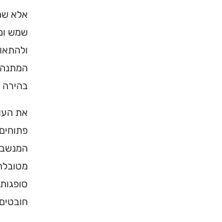
אלא שהע
שמש ומר
ולהתאוו
המתנה ה
בהירה י
את העו
פתוחים 
המנשבת 
מטובלת 
מחפשים 
סופגות 
מוסד ב
חובטים
הכירו את האינדק