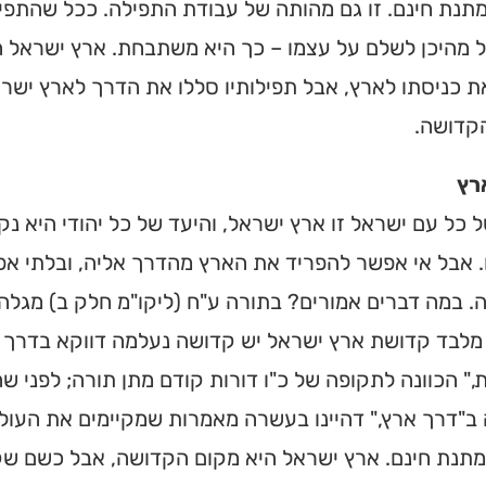
תנת חינם. זו גם מהותה של עבודת התפילה. ככל שהתפי
מהיכן לשלם על עצמו – כך היא משתבחת. ארץ ישראל הי
 כניסתו לארץ, אבל תפילותיו סללו את הדרך לארץ ישרא
קדושה.
רץ
 כל עם ישראל זו ארץ ישראל, והיעד של כל יהודי היא נק
. אבל אי אפשר להפריד את הארץ מהדרך אליה, ובלתי א
 במה דברים אמורים? בתורה ע"ח (ליקו"מ חלק ב) מגלה 
מלבד קדושת ארץ ישראל יש קדושה נעלמה דווקא בדרך אל
" הכוונה לתקופה של כ"ו דורות קודם מתן תורה; לפני שה
ב"דרך ארץ," דהיינו בעשרה מאמרות שמקיימים את העולם 
מתנת חינם. ארץ ישראל היא מקום הקדושה, אבל כשם שק