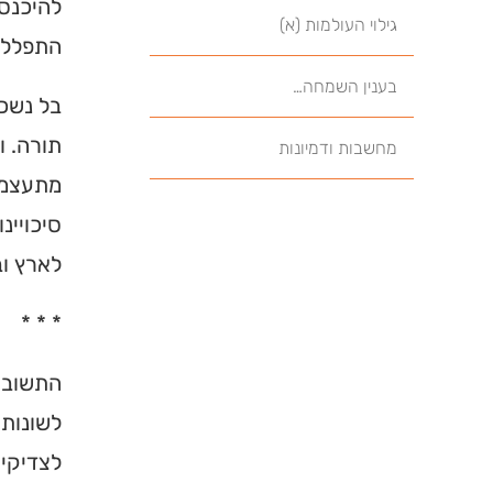
להיכנס
גילוי העולמות (א)
התפלל כ
בענין השמחה…
בל נשכח
תורה. ו
מחשבות ודמיונות
מתעצמת:
סיכויינ
לארץ וב
* * *
התשובה
לשונות 
לצדיקים