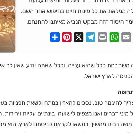
 ובאותה מידה מתבהר שגלות הנפש וגעגוענו
ה ממלאת את כל פינות חיינו בחיפוש אחר השם.
מך היסוד הזה מבקש הנביא מאיתנו להתנחם.
Pinterest
Share
Telegram
WhatsApp
X
Print
Faceboo
Email
משתבחת ככל שהיא ענייה, וככל שאתה יודע שאין לך אי
כניסה לארץ ישראל.
רופה
ריך להיגמר טוב. נסכים להאזין במתח ולשאת תפניות בעל
ל מיני דברים ואנו מצפים לישועה, בינתיים עליות וירידות
משה רבינו ממשיך במשאו לקראת כניסתנו לארץ, הוא מס