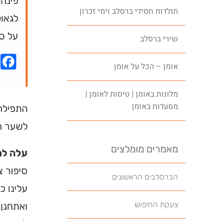
פינה.
תולדות חסידי ברסלב וימי זכרון
לגאול
על ס
שירי ברסלב
k
אומן – הכל על אומן
מלונות באומן | טיסות לאומן |
מסעדות באומן
התפילה 
לשער ה
מאמרים מומלצים
עלה לת
סיפור צ
הברסלבים הראשונים
עלינו כ
צעקת החיפוש
ואתחנן 