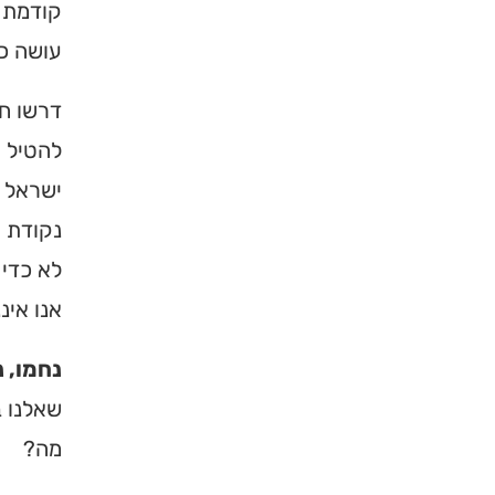
קודמת ל
עושה כל
דרשו ח
להטיל 
ישראל ה
נקודת 
לא כדי 
אנו אינ
×
נחמו, 
מחפשים ב
שאלנו ב
מוסד ברס
מה?
הכירו את האינדקס ה