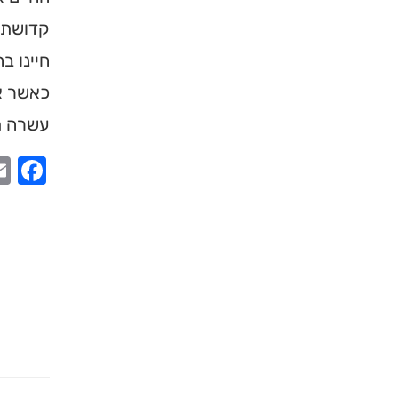
קדושת ה
חיינו 
כאשר א
עשרה תפ
ook