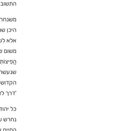
התשובה 
ברסלב בארץ ובעולם! 
תורה, כתובות ודרכי 
משנחרב
היכן שה
לכניסה לאינדק
אלא לשו
משום שאר
הֲפִיצוֹת
שנעשה 
הקדושה.
'דרך לא
כל יהוד
נחרש שב
החיים 