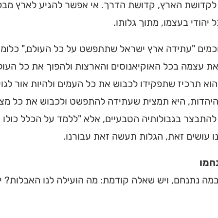
קדושת הארץ, קדושת הדרך. אי אפשר להגיע לארץ מבלי 
 יהודי בעצמו, מתוך גלותו.
כמים "עתידה ארץ ישראל שתתפשט על כל העולם," כלומ
את עצמה בכל האוקיאנוסים והארצות ולהפוך את כל העו
וא תרכיז שתפקידו לכבוש את כל העמים ולהיות אור לגוי
היהדות, היא תמצית שעתידה להתפשט ולכבוש את כל מצי
להתבצר בגבולותיה הטבעיים, אלא "ללמד על הכלל כולו י
נו עושים זאת, הגלות תעשה זאת עבורנו.
נחמו
ית כנסת או
מה נתנחם, ויש שאלה קודמת: מה הועילה לנו האבלות? י
לב?
חדש והמקיף של בתי כנסת