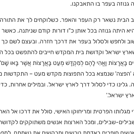
גנוזה בעפר בו התאבקנו.
מצאו זמני תפילות, שיעורי
הגעה בלחיצת כפתור.
 הבית נשאר רק העפר והאפר. כשלוקחים לך את התורה 
יא היתה גנוזה בכל אותן כ"ו דורות קודם שניתנה. כאשר
ס ➔
ב ולחפש ולסלול בעפר את דרכך חזרה. ובעצם לשם כך גלי
ץ ישראל וקדושת בית המקדש חייבים להתפשט בכל הארצות. "כִּי 
ִים בָּאֲרָצוֹת וָאֱהִי לָהֶם לְמִקְדָּשׁ מְעַט בָּאֲרָצוֹת אֲשֶׁר בָ
'הפצה' שנמצא בכל התפוצות מקדש מעט – התקדשות מו
 גלינו כדי לסלול דרך לארץ ישראל. ובמילים אחרות, כדי
רץ ישראל.'
י מגלותו הפרטית ומריחוקו האישי, סולל את דרכו אל הארץ
ילים-שבילים, ומכל הארצות אנשים משתוקקים לקדושת י
אנשים חופרים באדמת טרשים ומבקשים את נשמתם. למפ