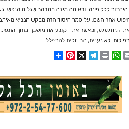
יהדות לכל פינה. ובאותה מידה מתבהר שגלות הנפש וגעג
בחיפוש אחר השם. על סמך היסוד הזה מבקש הנביא מאית
תה מתגעגע, וכאשר אתה קובע את מושבך בתוך התפילה
ילות ולא נענית, הרי זכית להתפלל.
Share
Pinterest
Telegram
X
WhatsApp
Print
Email
Faceb