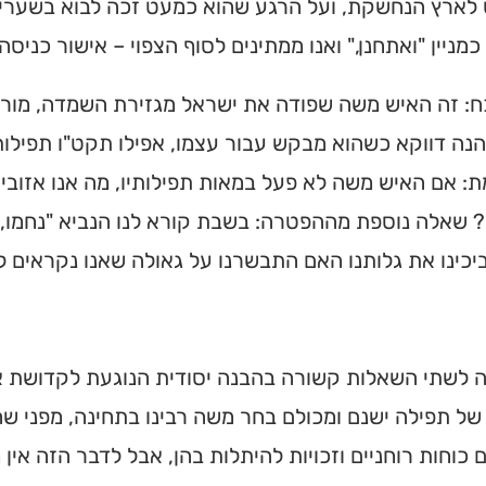
 לארץ הנחשקת, ועל הרגע שהוא כמעט זכה לבוא בשערי
מניין "ואתחנן," ואנו ממתינים לסוף הצפוי – אישור כניסה
: זה האיש משה שפודה את ישראל מגזירת השמדה, מוריד 
הנה דווקא כשהוא מבקש עבור עצמו, אפילו תקט"ו תפילות
 אם האיש משה לא פעל במאות תפילותיו, מה אנו אזובי 
ו? שאלה נוספת מההפטרה: בשבת קורא לנו הנביא "נחמו, 
יכינו את גלותנו האם התבשרנו על גאולה שאנו נקראים
 לשתי השאלות קשורה בהבנה יסודית הנוגעת לקדושת א
של תפילה ישנם ומכולם בחר משה רבינו בתחינה, מפני שה
 כוחות רוחניים וזכויות להיתלות בהן, אבל לדבר הזה אי