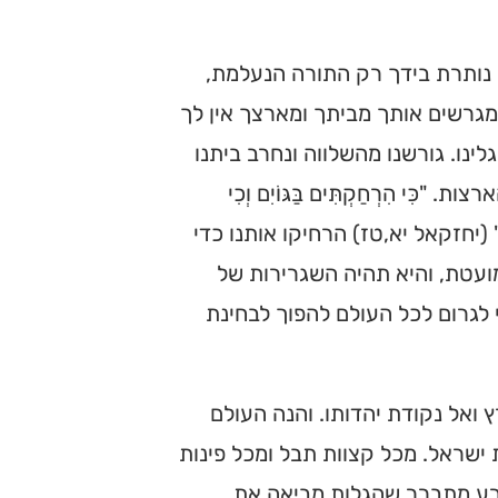
נותרת בידך רק התורה הנעלמת,
 מגרשים אותך מביתך ומארצך אין לך
נו. גורשנו מהשלווה ונחרב ביתנו
הִרְחַקְתִּים בַּגּוֹיִם וְכִי
ּאוּ שָׁם" (יחזקאל יא,טז) הרחיקו אותנו כדי
עטת, והיא תהיה השגרירות של
 לגרום לכל העולם להפוך לבחינת
 ואל נקודת יהדותו. והנה העולם
שראל. מכל קצוות תבל ומכל פינות
רע מתברר שהגלות מביאה את