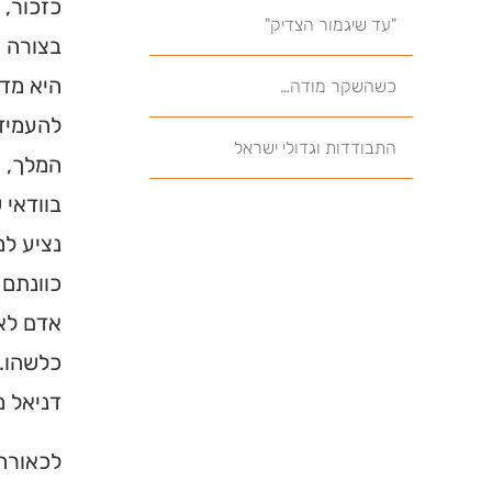
כזכור,
"עד שיגמור הצדיק"
בצורה ש
היא מדנ
כשהשקר מודה…
להעמידו
התבודדות וגדולי ישראל
המלך, א
בוודאי 
נציע למ
כוונתם 
אדם לאל
כלשהו. 
דניאל מ
לכאורה,