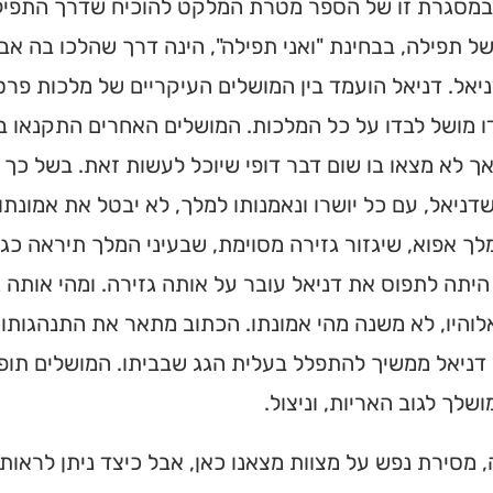
 במסגרת זו של הספר מטרת המלקט להוכיח שדרך התפילה
ל תפילה, בבחינת "ואני תפילה", הינה דרך שהלכו בה אבו
יאל. דניאל הועמד בין המושלים העיקריים של מלכות פרס
 מושל לבדו על כל המלכות. המושלים האחרים התקנאו ב
ך לא מצאו בו שום דבר דופי שיוכל לעשות זאת. בשל כך
שדניאל, עם כל יושרו ונאמנותו למלך, לא יבטל את אמונ
לך אפוא, שיגזור גזירה מסוימת, שבעיני המלך תיראה כג
היתה לתפוס את דניאל עובר על אותה גזירה. ומהי אותה 
והיו, לא משנה מהי אמונתו. הכתוב מתאר את התנהגותו ש
דניאל ממשיך להתפלל בעלית הגג שבביתו. המושלים תופסי
ושלך לגוב האריות, וניצול.
 מסירת נפש על מצוות מצאנו כאן, אבל כיצד ניתן לראות