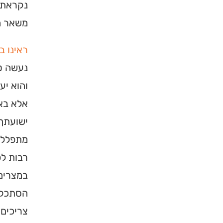
נקראת ע
משאר ה
ראינו ב
נעשה ט
והוא יע
אלא בא
ישועתך.
מתפללים
רבות לפ
במצרים,
הסתכלות
צריכים?