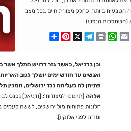
 את גאוותנו המדומה? אם כן, נוכל להתפלל
ה הטבעית ביותר, כחלק מצורת חיים בכל מצב
 (השתפכות הנפש)
Pinterest
Share
Telegram
WhatsApp
X
Print
Faceboo
Email
וכן בדניאל, כאשר גזר דרויש המלך אשר כ
ואנשים עד חודש ימים יושלך לגוב האריות, 
פתיחן לה בעליתה נגד ירושלים, וזמנין ת
אלהה
[תרגום ה'מצודות': [ודניאל] נכנס לבי
חלונות פתוחות מול ירושלים, לששה פעמים בי
ומודה לפני אלוקיו].