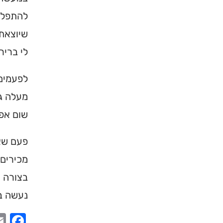
להתפל
שיוצאת
לי ברי
לפעמים 
מעלה גב
שום אפש
פעם שאל
מכירים 
בצורה ה
נעשה בת
ook