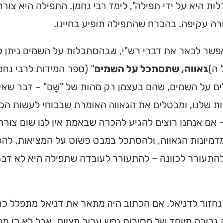
ת היא על ידי תפילה", לימד רבי נחמן. התפילה היא צו
רה עקיפה. בהכרח שהתפילה תופיע בחיינו.
שר לבאר את דברי רש"י, שבהסתכלות על השמים ניתן לה
 ה)
גאווה, שתסתכל על השמים
" (ספר המידות לרבי נחמ
 על השמים, שהם בעצמן רק מהות של "שָם" – דבר שאינו
ת שלנו, ומבטלים את הגאווה האומרת שבכוחי לעשות הכ
 אם אנחנו רוצים להגיע להכרה שבאמת אין לנו שום צורת ק
מיונות הגאווה, ולהסתכל במבט פשוט על המציאות, להכי
להתעורר לכוונה – להתעורר לעובדה שתפילה היא לא דבר 
חזור לדניאל. אם הכתוב היה מתאר את דניאל מתפלל כהר
בורה מיוחד של מסירות נפש עבור מצוות. אבל לא כן מ