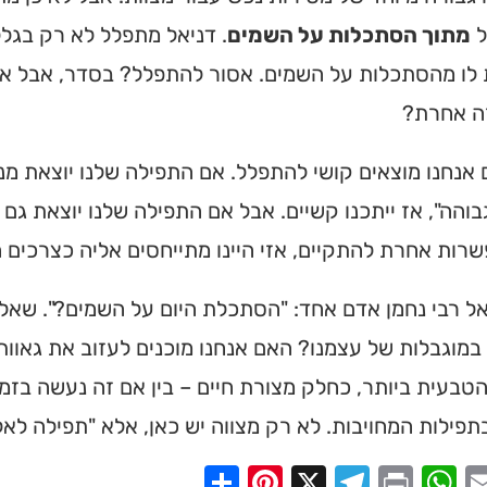
ל
מתוך הסתכלות על השמים
. דניאל מתפלל לא רק בגל
 לו מהסתכלות על השמים. אסור להתפלל? בסדר, אבל א
רה אחרת?
אנחנו מוצאים קושי להתפלל. אם התפילה שלנו יוצאת מנק
והה", אז ייתכנו קשיים. אבל אם התפילה שלנו יוצאת גם
רות אחרת להתקיים, אזי היינו מתייחסים אליה כצרכים ה
 רבי נחמן אדם אחד: "הסתכלת היום על השמים?". שאלה 
במוגבלות של עצמנו? האם אנחנו מוכנים לעזוב את גאוות
טבעית ביותר, כחלק מצורת חיים – בין אם זה נעשה בזמן 
פילות המחויבות. לא רק מצווה יש כאן, אלא "תפילה לאל 
Share
Pinterest
Telegram
X
WhatsApp
Print
Email
Faceb