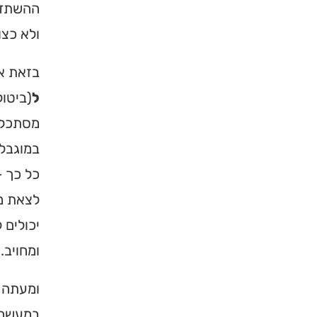
ההשתדלו
ולא כצו
בזאת אפ
ל
(ביטול
מסתכלים
במוגבלו
כל כך –
לצאת מד
יכולים 
ומחויב.
ומעתה נ
במעשה ג