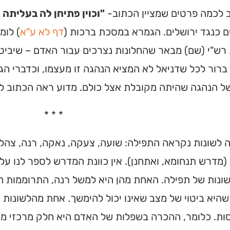
ב לכמה פרטים שמציין הכתוב-
"וכוין פתיחן לה בעליתה 
ם כנגד ירושלים. הגמרא במסכת ברכות (
דף לא ע"א
) לומ
 רש"י (שם) מבאר שהחלונות נצרכים עבור האדם – שיביט 
 ברור לכל שדניאל לא המציא הנהגה זו מעצמו, וכדברי הג
ל הנהגה שהיתה מקובלת אצל כולם. מדוע ראה הכתוב לפ
* * *
לשונות נקראה התפילה: שועה, צעקה, נאקה, רנה, צהלה, 
(מדרש תנחומא, ואתחנן). אין כוונת המדרש לספר לנו על
שונות של תפילה. האחת מהן היא למשל רנה, התרוממות הא
היא ביטוי של מצב שאינו יכול להימשך. אחת מהלשונות היא
ות. כלומר, ההכרה בשפלות של האדם היא חלק מרכזי מ