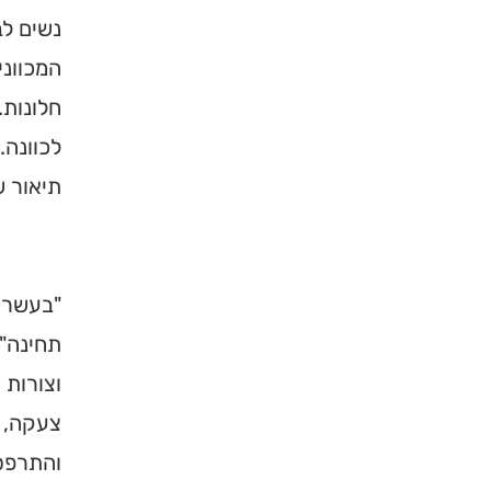
נשים ל
המכווני
חלונות.
לכוונה.
תיאור ש
"בעשרה 
תחינה" 
וצורות 
צעקה, ש
והתרפס