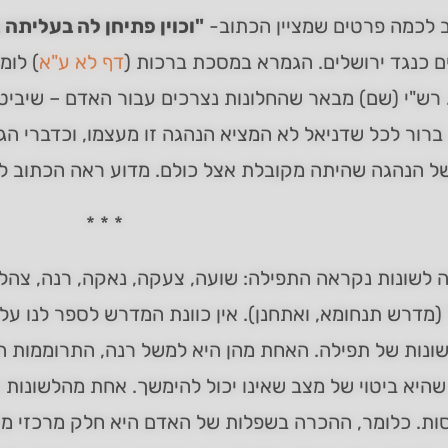
ב לכמה פרטים שמציין הכתוב-
"וכוין פתיחן לה בעליתה 
ם כנגד ירושלים. הגמרא במסכת ברכות (
דף לא ע"א
) לומ
 רש"י (שם) מבאר שהחלונות נצרכים עבור האדם – שיביט 
 ברור לכל שדניאל לא המציא הנהגה זו מעצמו, וכדברי הג
ל הנהגה שהיתה מקובלת אצל כולם. מדוע ראה הכתוב לפ
* * *
לשונות נקראה התפילה: שועה, צעקה, נאקה, רנה, צהלה, 
(מדרש תנחומא, ואתחנן). אין כוונת המדרש לספר לנו על
שונות של תפילה. האחת מהן היא למשל רנה, התרוממות הא
היא ביטוי של מצב שאינו יכול להימשך. אחת מהלשונות היא
ות. כלומר, ההכרה בשפלות של האדם היא חלק מרכזי מ