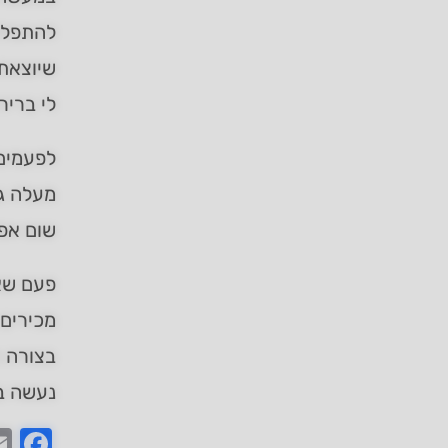
להתפל
שיוצאת
לי ברי
לפעמים 
מעלה גב
שום אפש
פעם שאל
מכירים 
בצורה ה
נעשה בת
ook