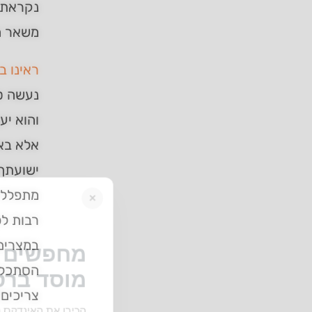
נקראת ע
משאר ה
ראינו ב
נעשה ט
והוא יע
אלא בא
ישועתך.
מתפללים
×
רבות לפ
במצרים,
מחפשים ב
הסתכלות
מוסד ברס
צריכים?
הכירו את האינדקס ה