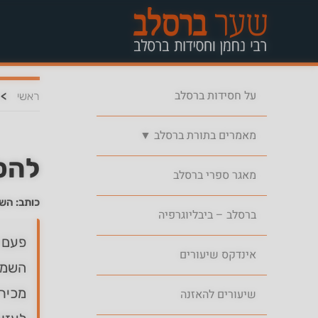
על חסידות ברסלב
>
ראשי
מאמרים בתורת ברסלב ▼
להס
מאגר ספרי ברסלב
כותב: הש
ברסלב – ביבליוגרפיה
פעם 
אינדקס שיעורים
השמים
מכירי
שיעורים להאזנה