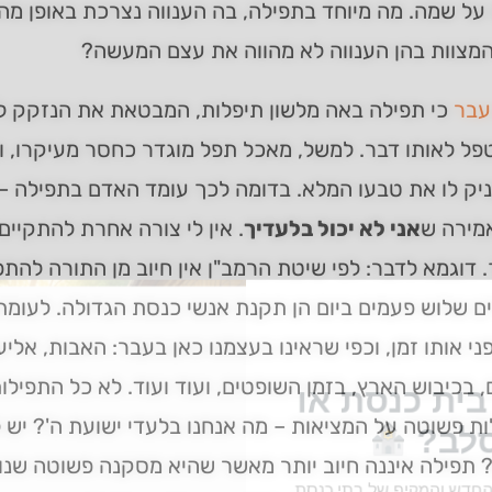
ל שמה. מה מיוחד בתפילה, בה הענווה נצרכת באופן מה
מצוות בהן הענווה לא מהווה את עצם המעשה?
עבר
כי תפילה באה מלשון תיפלות, המבטאת את הנזקק לד
פל לאותו דבר. למשל, מאכל תפל מוגדר כחסר מעיקרו, 
ניק לו את טבעו המלא. בדומה לכך עומד האדם בתפילה 
מירה ש
אני לא יכול בלעדיך
. אין לי צורה אחרת להתקיים
 דוגמא לדבר: לפי שיטת הרמב"ן אין חיוב מן התורה לה
 שלוש פעמים ביום הן תקנת אנשי כנסת הגדולה. לעומת 
ני אותו זמן, וכפי שראינו בעצמנו כאן בעבר: האבות, א
 בכיבוש הארץ, בזמן השופטים, ועוד ועוד. לא כל התפילו
ית כנסת או
 פשוטה על המציאות – מה אנחנו בלעדי ישועת ה'? יש 
לב?
 תפילה איננה חיוב יותר מאשר שהיא מסקנה פשוטה שנו
חדש והמקיף של בתי כנסת