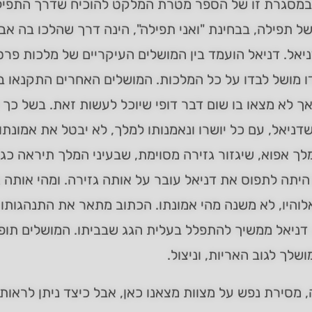
 במסגרת זו של הספר מטרת המלקט להוכיח שדרך התפילה
ל תפילה, בבחינת "ואני תפילה", הינה דרך שהלכו בה אבו
יאל. דניאל הועמד בין המושלים העיקריים של מלכות פרס
 מושל לבדו על כל המלכות. המושלים האחרים התקנאו ב
ך לא מצאו בו שום דבר דופי שיוכל לעשות זאת. בשל כך
שדניאל, עם כל יושרו ונאמנותו למלך, לא יבטל את אמונ
לך אפוא, שיגזור גזירה מסוימת, שבעיני המלך תיראה כג
היתה לתפוס את דניאל עובר על אותה גזירה. ומהי אותה 
והיו, לא משנה מהי אמונתו. הכתוב מתאר את התנהגותו ש
דניאל ממשיך להתפלל בעלית הגג שבביתו. המושלים תופסי
ושלך לגוב האריות, וניצול.
 מסירת נפש על מצוות מצאנו כאן, אבל כיצד ניתן לראות