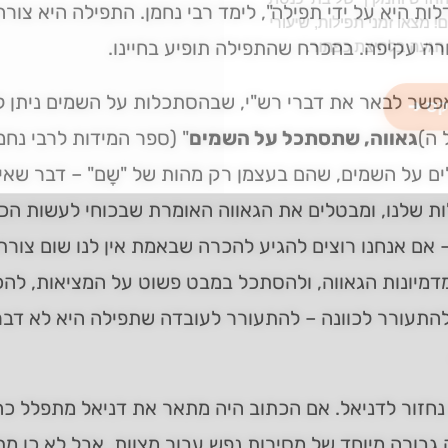
ת היא על ידי תפילה", לימד רבי נחמן. התפילה היא צו
מצאו זמני תפילות, שיעורי
רה עקיפה. בהכרח שהתפילה תופיע בחיינו.
הגעה בלחיצת כפתור.
שר לבאר את דברי רש"י, שבהסתכלות על השמים ניתן לה
ס ➔
 ה)
גאווה, שתסתכל על השמים
" (ספר המידות לרבי נחמ
 על השמים, שהם בעצמן רק מהות של "שָם" – דבר שאינו
ת שלנו, ומבטלים את הגאווה האומרת שבכוחי לעשות הכ
 אם אנחנו רוצים להגיע להכרה שבאמת אין לנו שום צורת ק
מיונות הגאווה, ולהסתכל במבט פשוט על המציאות, להכי
להתעורר לכוונה – להתעורר לעובדה שתפילה היא לא דבר 
חזור לדניאל. אם הכתוב היה מתאר את דניאל מתפלל כהר
בורה מיוחד של מסירות נפש עבור מצוות. אבל לא כן מ