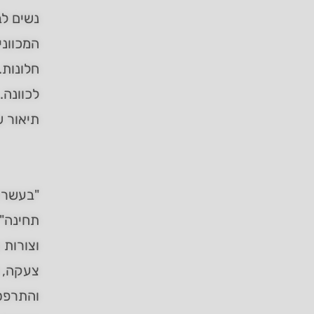
נשים ל
המכווני
חלונות.
לכוונה.
תיאור ש
"בעשרה 
תחינה" 
וצורות 
צעקה, ש
והתרפס