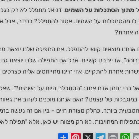
ל
מתוך הסתכלות על השמים
. דניאל מתפלל לא רק בגל
 לו מהסתכלות על השמים. אסור להתפלל? בסדר, אבל א
רה אחרת?
אנחנו מוצאים קושי להתפלל. אם התפילה שלנו יוצאת מנק
והה", אז ייתכנו קשיים. אבל אם התפילה שלנו יוצאת גם
רות אחרת להתקיים, אזי היינו מתייחסים אליה כצרכים ה
 רבי נחמן אדם אחד: "הסתכלת היום על השמים?". שאלה 
במוגבלות של עצמנו? האם אנחנו מוכנים לעזוב את גאוות
טבעית ביותר, כחלק מצורת חיים – בין אם זה נעשה בזמן 
פילות המחויבות. לא רק מצווה יש כאן, אלא "תפילה לאל 
Share
Pinterest
Telegram
X
WhatsApp
Print
Email
Faceb