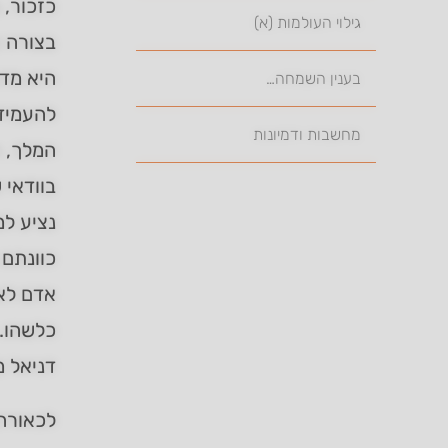
כזכור,
גילוי העולמות (א)
בצורה ש
היא מדנ
בענין השמחה…
להעמידו
מחשבות ודמיונות
המלך, א
בוודאי 
נציע למ
כוונתם 
אדם לאל
כלשהו. 
דניאל מ
לכאורה,