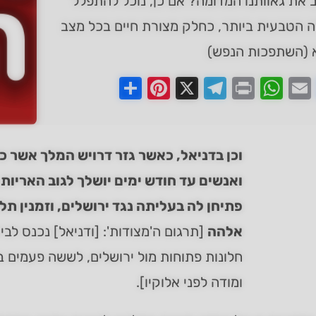
 את גאוותנו המדומה? אם כן, נוכל להתפלל
ה הטבעית ביותר, כחלק מצורת חיים בכל מצב
 (השתפכות הנפש)
Pinterest
Share
Telegram
WhatsApp
X
Print
Faceboo
Email
וכן בדניאל, כאשר גזר דרויש המלך אשר כ
ואנשים עד חודש ימים יושלך לגוב האריות, 
פתיחן לה בעליתה נגד ירושלים, וזמנין ת
אלהה
[תרגום ה'מצודות': [ודניאל] נכנס לבי
חלונות פתוחות מול ירושלים, לששה פעמים בי
ומודה לפני אלוקיו].