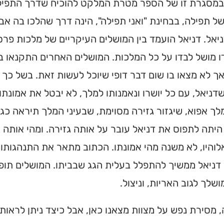
 במסגרת זו של הספר מטרת המלקט להוכיח שדרך התפילה
ל תפילה, בבחינת "ואני תפילה", הינה דרך שהלכו בה אבו
יאל. דניאל הועמד בין המושלים העיקריים של מלכות פרס
 מושל לבדו על כל המלכות. המושלים האחרים התקנאו ב
ך לא מצאו בו שום דבר דופי שיוכל לעשות זאת. בשל כך
שדניאל, עם כל יושרו ונאמנותו למלך, לא יבטל את אמונ
לך אפוא, שיגזור גזירה מסוימת, שבעיני המלך תיראה כג
היתה לתפוס את דניאל עובר על אותה גזירה. ומהי אותה 
והיו, לא משנה מהי אמונתו. הכתוב מתאר את התנהגותו ש
דניאל ממשיך להתפלל בעלית הגג שבביתו. המושלים תופסי
ושלך לגוב האריות, וניצול.
 מסירת נפש על מצוות מצאנו כאן, אבל כיצד ניתן לראות