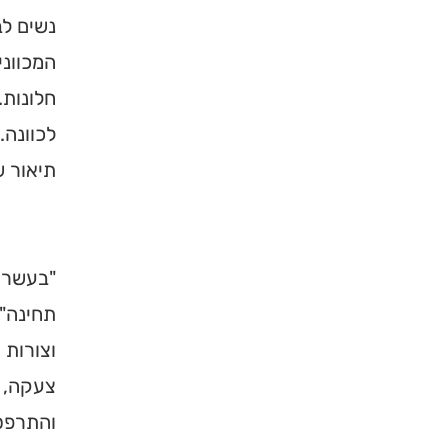
נשים ל
המכווני
חלונות.
לכוונה.
תיאור ש
"בעשרה 
תחינה" 
וצורות 
צעקה, ש
והתרפס