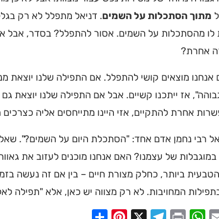
ל
מתוך הסתכלות על השמים
. דניאל מתפלל לא רק בגל
 לו מהסתכלות על השמים. אסור להתפלל? בסדר, אבל א
רה אחרת?
אנחנו מוצאים קושי להתפלל. אם התפילה שלנו יוצאת מנק
והה", אז ייתכנו קשיים. אבל אם התפילה שלנו יוצאת גם
רות אחרת להתקיים, אזי היינו מתייחסים אליה כצרכים ה
 רבי נחמן אדם אחד: "הסתכלת היום על השמים?". שאלה 
במוגבלות של עצמנו? האם אנחנו מוכנים לעזוב את גאוות
טבעית ביותר, כחלק מצורת חיים – בין אם זה נעשה בזמן 
פילות המחויבות. לא רק מצווה יש כאן, אלא "תפילה לאל 
Share
Pinterest
Telegram
X
WhatsApp
Print
Email
Faceb