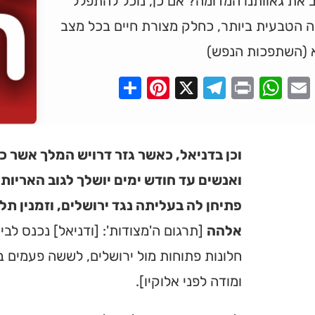
 את גאוותנו המדומה? אם כן, נוכל להתפלל
ה הטבעית ביותר, כחלק מצורת חיים בכל מצב
 (השתפכות הנפש)
Pinterest
Share
Telegram
WhatsApp
X
Print
Faceboo
Email
וכן בדניאל, כאשר גזר דרויש המלך אשר כ
ואנשים עד חודש ימים יושלך לגוב האריות, 
פתיחן לה בעליתה נגד ירושלים, וזמנין ת
אלהה
[תרגום ה'מצודות': [ודניאל] נכנס לבי
חלונות פתוחות מול ירושלים, לששה פעמים בי
ומודה לפני אלוקיו].