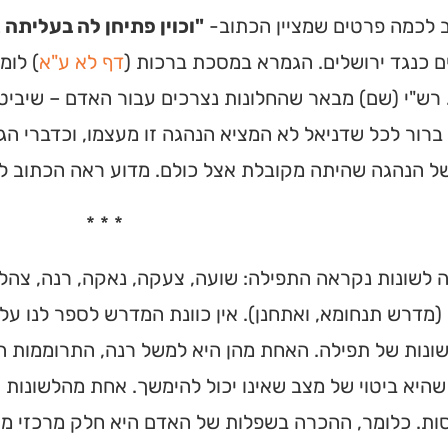
ב לכמה פרטים שמציין הכתוב-
"וכוין פתיחן לה בעליתה 
ם כנגד ירושלים. הגמרא במסכת ברכות (
דף לא ע"א
) לומ
 רש"י (שם) מבאר שהחלונות נצרכים עבור האדם – שיביט 
 ברור לכל שדניאל לא המציא הנהגה זו מעצמו, וכדברי הג
ל הנהגה שהיתה מקובלת אצל כולם. מדוע ראה הכתוב לפ
* * *
לשונות נקראה התפילה: שועה, צעקה, נאקה, רנה, צהלה, 
(מדרש תנחומא, ואתחנן). אין כוונת המדרש לספר לנו על
שונות של תפילה. האחת מהן היא למשל רנה, התרוממות הא
היא ביטוי של מצב שאינו יכול להימשך. אחת מהלשונות היא
ות. כלומר, ההכרה בשפלות של האדם היא חלק מרכזי מ