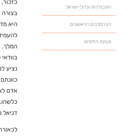
כזכור,
התבודדות וגדולי ישראל
בצורה ש
היא מדנ
הברסלבים הראשונים
להעמידו
צעקת החיפוש
המלך, א
בוודאי 
נציע למ
כוונתם 
אדם לאל
כלשהו. 
דניאל מ
לכאורה,