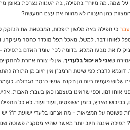
ל שמה. מה מיוחד בתפילה, בה הענווה נצרכת באופן מה
מצוות בהן הענווה לא מהווה את עצם המעשה?
עבר
כי תפילה באה מלשון תיפלות, המבטאת את הנזקק לד
פל לאותו דבר. למשל, מאכל תפל מוגדר כחסר מעיקרו, 
ניק לו את טבעו המלא. בדומה לכך עומד האדם בתפילה 
מירה ש
אני לא יכול בלעדיך
. אין לי צורה אחרת להתקיים
 דוגמא לדבר: לפי שיטת הרמב"ן אין חיוב מן התורה לה
 שלוש פעמים ביום הן תקנת אנשי כנסת הגדולה. לעומת 
ני אותו זמן, וכפי שראינו בעצמנו כאן בעבר: האבות, א
 בכיבוש הארץ, בזמן השופטים, ועוד ועוד. לא כל התפילו
ית כנסת או
 פשוטה על המציאות – מה אנחנו בלעדי ישועת ה'? יש 
לב?
 תפילה איננה חיוב יותר מאשר שהיא מסקנה פשוטה שנו
חדש והמקיף של בתי כנסת