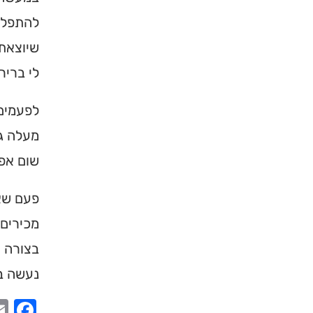
להתפל
שיוצאת
לי ברי
לפעמים 
מעלה גב
שום אפש
פעם שאל
מכירים 
בצורה ה
נעשה בת
ook