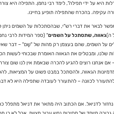
ת היא על ידי תפילה", לימד רבי נחמן. התפילה היא צו
מצאו זמני תפילות, שיעורי
רה עקיפה. בהכרח שהתפילה תופיע בחיינו.
הגעה בלחיצת כפתור.
שר לבאר את דברי רש"י, שבהסתכלות על השמים ניתן לה
 ➔
 ה)
גאווה, שתסתכל על השמים
" (ספר המידות לרבי נחמ
 על השמים, שהם בעצמן רק מהות של "שָם" – דבר שאינו
ת שלנו, ומבטלים את הגאווה האומרת שבכוחי לעשות הכ
 אם אנחנו רוצים להגיע להכרה שבאמת אין לנו שום צורת ק
מיונות הגאווה, ולהסתכל במבט פשוט על המציאות, להכי
להתעורר לכוונה – להתעורר לעובדה שתפילה היא לא דבר 
חזור לדניאל. אם הכתוב היה מתאר את דניאל מתפלל כהר
בורה מיוחד של מסירות נפש עבור מצוות. אבל לא כן מ