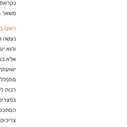
נקראת ע
משאר ה
ראינו ב
נעשה ט
והוא יע
אלא בא
ישועתך.
מתפללים
×
רבות לפ
במצרים,
מחפשים ב
הסתכלות
מוסד ברס
צריכים?
הכירו את האינדקס ה