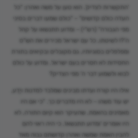
'התקשרות לצדיק'. הוא טען על משה ואהרן: "כל
העדה כולם קדושים" – "כולם שמעו דברים בסיני
מפי הגבורה" (רש"י) – ומדוע תתנשאו על קהל
ה'?! לשיטתו, כל עם ישראל מכירים את הש"ס
ומפלפלים בסוגיותיו, גם מקובלים ובקיאים בתורת
החסידות לא חסרים בעם ישראל, ומדוע על כולם
לבוא ולשמוע דבר ה' מפי הצדיק?
אילו היו קורח ועדתו מבינים שמלבד למדנות ויֶדַע,
יש עוד משהו – לא היו מדברים כך. "כי אם היו
מאמינים בהאמת, שהעיקר הוא קיום התורה, לא
היו אומרים 'ומדוע תתנשאו', כי היה ראוי להם
להבין האמת שמשה ואהרן קדושתם גבוה מאד