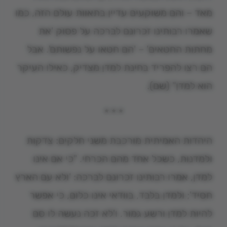
מאד – והם משוקעים עדיין בתאוות עולם הזה, כמו
שאמרו רבותינו זכרונם לברכה על פסוק 'את
מחתות החטאים' – 'הם חטאו על נפשותם'. אבל
הם רצו להפריד בחינת למדן מצדיק, כאילו העיקר
הוא למדן" (שם).
* * *
היהדות האמיתית מורכבת משני חלקים: צדקות
ולמדנות, כשכל אחד מהם הכרחי. "כי אם אינו
למדן, אמרו רבותינו זכרונם לברכה: 'ולא עם הארץ
חסיד'; ולמדן בלבד, בוודאי אינו כלום, כי אפשר
להיות למדן ורשע גמור. ו'לא זכה נעשה לו סם