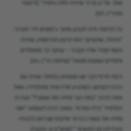
מות'. על כן צריך שיהיה למדן וחסיד" (ליקוטי
מוהר"ן, לא).
כל הלימוד חייב לנבוע מתוך כיסופים לה' יתברך;
"והכלל, שהעיקר הוא הרצון והכיסופין, שיהיה
כוסף תמיד אליו יתברך – ובתוך כך מתפללים
ולומדים ועושים מצוות" (שיחות הר"ן, נא).
ביטוי חריף לכך אנו מוצאים בסיפור שהיה עם
רבינו הקדוש: כשהגיע אליו אחד מתלמידיו, שאל
אותו רבינו: "במה הנך מחיה את עצמך?" ענה לו
התלמיד "בדף גמרא". השיב רבינו לעומתו: "ואני
מחיה את עצמי ב'ברוך אלקינו שבראנו לכבודו
והבדילנו מן התועים' " (שיש"ק א, תקצז),