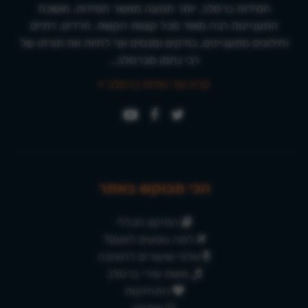
חסידות ברסלב, יותר תנועה מאשר חסידות, מושכת
התעניינות רבה מאוד מכל קצוות הקשת. חרדים, דתיים
וחילונים מתעניינים, בודקים ומנסים אף לחיות את תורתו של
רבי נחמן מברסלב...
קרא עוד אודות ברסלב »
הכי מבוקש באתר
התיקון הכללי
למה נוסעים לאומן?
אלפי שיעורים להאזנה
מאות שירי ברסלב
התחזקות