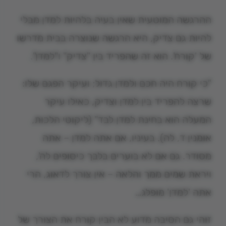
ההרגשה המוטעית שאין בעיה בלהיות למדן מבלי
להיות גם צדיק, היא הרגשה שנוצרה בבית מדרשו
של 'קורח'. הוא זה שהפריד בין "צדיק" ו"למדן".
"כי קורח היה חכם ולמדן גדול; ועיקר הפגם שלו:
שרצה להפריד בין למדן וצדיק, כאילו עיקר
המעלה הוא בחינת למדן לבד" (ליקוטי הלכות,
אומנין ד, לה). בעיניו, אם אתה למדן – אתה
מסודר. גם אם לא בוערים בלבך כיסופים לה',
ויראת שמים ממך והלאה – אין צורך לדאוג, הרי
אתה 'למדן' מופלג…
זוהי גם הסיבה מדוע לא הבין קורח את הצורך של