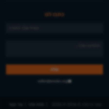
כתבו לנו
editor@breslev.org
שער ברסלב © 2016 © 2026
|
מפת אתר
|
צור קשר