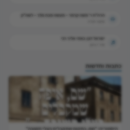
הרה"ח ר' משה קרמר – מעשה מבת מלך – לשה"ק
שיעור תורה
ישראל דגן: באתי אליך רבי
שיר / ניגון
כתבות וחדשות
היסטוריה: "שם, במקום שמקבלים בעלי תשובה"