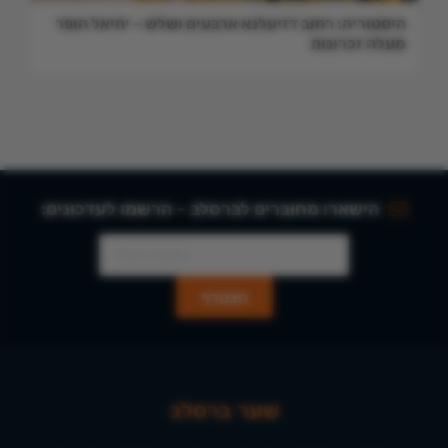
היסטוריה: רחוב דזיעלנא ארבעים ושלש – יחיאל הופר
מעלה זכרונות
הישארו מחוברים לברסלב - הרשמו לעדכונים:
שער ברסלב