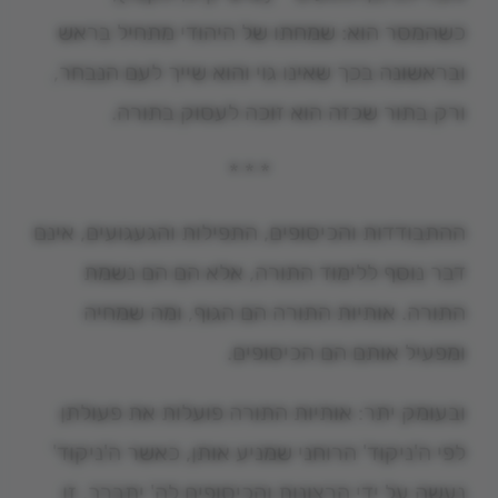
כשהמסר הוא: שמחתו של היהודי מתחיל בראש
ובראשונה בכך שאינו גוי והוא שייך לעם הנבחר,
ורק בתור שכזה הוא זוכה לעסוק בתורה.
* * *
ההתבודדות והכיסופים, התפילות והגעגועים, אינם
דבר נוסף ללימוד התורה, אלא הם הם נשמת
התורה. אותיות התורה הם הגוף, ומה שמחיה
ומפעיל אותם הם הכיסופים.
ובעומק יתר: אותיות התורה פועלות את פעולתן
לפי ה'ניקוד' הרוחני שמניע אותן, כאשר ה'ניקוד'
נעשה על ידי הרצונות והכיסופים לה' יתברך. זו