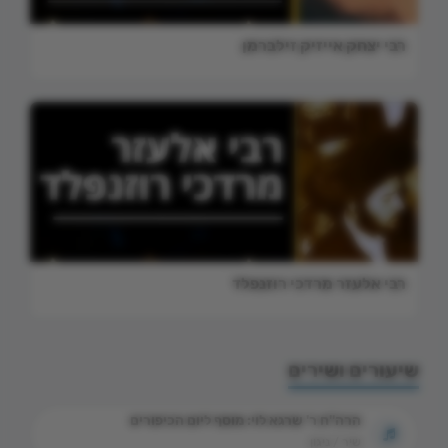
רבי יצחק אייזיק זילברמן
רבי אלעזר מרדכי רוזנפלד
שיעורים ושירים
הרה"ח ר' שרגא לוי: מוסף ליום הכיפורים
שיר / ניגון