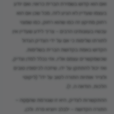
ואם הוא קדוש בשמירת הברית כראוי; ואם יודע
בעצמו שעדיין לא הגיע לזה, מכל שכן אם הוא
רחוק מתיקון זה כמו שהוא רחוק, כמו שמצוי
עכשיו בעוונותינו הרבים – צריך לידע שעדיין אין
לתורתו שלימות כי אם על ידי הצדיק הגדול
הקדוש באמת בקדושת הברית בשלימות,
שכשמקשרים עצמם אליו, אזי נכלל למדן וצדיק,
ואז יכול להתתקן על ידו, שיזכה לכיסופין טובים
ולצייר אותיות התורה לטוב על ידו" (ליקוטי
הלכות, הודאה ה, ז).
ההתקשרות לצדיק, היא זו שגורמת שהמַטֶה –
התורה הקדושה – ילבלב ויוציא פרח. ולכן,