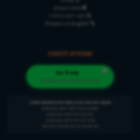
שמחה
אמונה ובטחון
זמני היום בהלכה
Prayers in English
שותפים להפצה
תרמו לנו וקחו חלק במהפכה
ממקור הברכות יבורכו המסייעים בהחזקת האתר:
יהשוע בן שרה לאה לזיווג הגון בקרוב
חיה בת רחל לזיווג הגון בקרוב
מיכל בת רחל לזיווג הגון בקרוב
דוד מיכאל בן רחל שהזיווג יעלה יפה