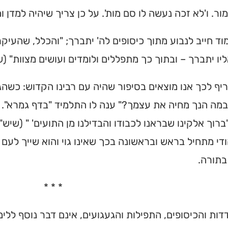
ור. ו'לא זכה נעשה לו סם מות'. על כן צריך שיהיה למדן וח
וד חייב לנבוע מתוך כיסופים לה' יתברך; "והכלל, שהעיקר 
יו יתברך – ובתוך כך מתפללים ולומדים ועושים מצוות" (שי
ריף לכך אנו מוצאים בסיפור שהיה עם רבינו הקדוש: כשהג
"במה הנך מחיה את עצמך?" ענה לו התלמיד "בדף גמרא". ה
ברוך אלקינו שבראנו לכבודו והבדילנו מן התועים' " (שי
די מתחיל בראש ובראשונה בכך שאינו גוי והוא שייך לעם 
בתורה.
* * *
ות והכיסופים, התפילות והגעגועים, אינם דבר נוסף לל