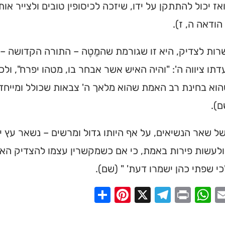
ואז יכול להתתקן על ידו, שיזכה לכיסופין טובים ולצייר אות
מצאו זמני תפילות, שיעורי
הודאה ה, ז).
הגעה בלחיצת כפתור.
ת לצדיק, היא זו שגורמת שהמַטֶה – התורה הקדושה – יל
 ➔
דתו ציווה ה': "והיה האיש אשר אבחר בו, מטהו יפרח", ו
וא בחינת רב האמת שהוא מלאך ה' צבאות שכולל ומייחד 
ם).
 שאר הנשיאים, על אף היותו גדול ומרשים – נשאר עץ יב
ולעשות פירות באמת, כי אם כשמקשרין עצמו להצדיק הא
כי שפתי כהן ישמרו דעת' " (שם).
Share
Pinterest
Telegram
X
WhatsApp
Print
Email
Faceb