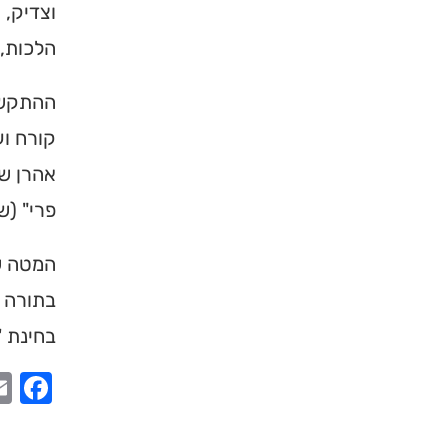
וצדיק, 
ברסלב בארץ ובעולם! 
הלכות, 
תורה, כתובות ודרכי 
ההתקשרו
לכניסה לאינדקס
קורח וע
אהרן שה
פרי" (ש
המטה של
בתורה 
בחינת '
ook