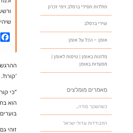
ולמדן
תולדות חסידי ברסלב וימי זכרון
ורשע 
שיהיה
שירי ברסלב
k
אומן – הכל על אומן
מלונות באומן | טיסות לאומן |
מסעדות באומן
ההרגשה 
'קורח'.
מאמרים מומלצים
"כי קור
הוא בחי
כשהשקר מודה…
בוערים 
התבודדות וגדולי ישראל
זוהי גם