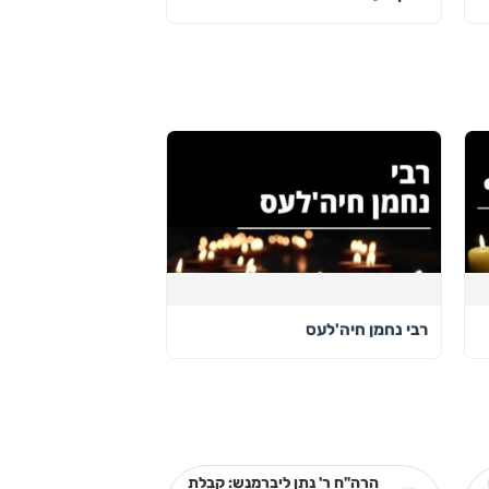
רבי נחמן חיה'לעס
הרה"ח ר' נתן ליברמנש: קבלת