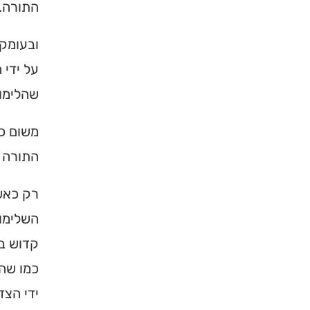
התורה. 
ובעומק 
על ידי 
שהלימוד
משום כך
התורה ב
רק כאשר
×
השלימות
קדוש בש
מחפשים ב
כמו שהו
מוסד ברס
ידי הצד
הכירו את האינדקס ה