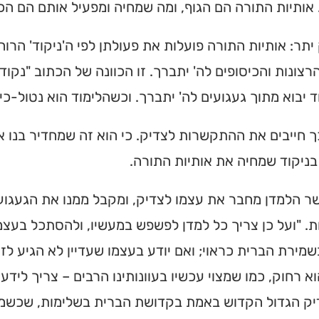
אותיות התורה הם הגוף, ומה שמחיה ומפעיל אותם הם הכי
יתר: אותיות התורה פועלות את פעולתן לפי ה'ניקוד' הרוח
הרצונות והכיסופים לה' יתברך. זו הכוונה של הכתוב "נקודו
 יבוא מתוך געגועים לה' יתברך. וכשהלימוד הוא נטול-כי
 חייבים את ההתקשרות לצדיק. כי הוא זה שמחדיר בנו א
ניקוד שמחיה את אותיות התורה.
 הלמדן מחבר את עצמו לצדיק, ומקבל ממנו את הגעגועי
. "ועל כן צריך כל למדן לפשפש במעשיו, ולהסתכל בעצמו
מירת הברית כראוי; ואם יודע בעצמו שעדיין לא הגיע לזה
ית כנסת או
א רחוק, כמו שמצוי עכשיו בעוונותינו הרבים – צריך לידע 
לב?
יק הגדול הקדוש באמת בקדושת הברית בשלימות, שכשמקש
חדש והמקיף של בתי כנסת