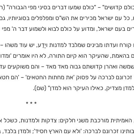
לם קדושים" – "כולם שמעו דברים בסיני מפי הגבורה" (רש
 כל עם ישראל מכירים את הש"ס ומפלפלים בסוגיותיו, גם
ם בעם ישראל, ומדוע על כולם לבוא ולשמוע דבר ה' מפי 
ו קורח ועדתו מבינים שמלבד למדנות ויֶדַע, יש עוד משהו – 
 בהאמת, שהעיקר הוא קיום התורה, לא היו אומרים 'ומדוע 
שה ואהרן קדושתם גבוה מאד מאד – והם משוקעים עדיין
 זכרונם לברכה על פסוק 'את מחתות החטאים' – 'הם חטאו
מדן מצדיק, כאילו העיקר הוא למדן" (שם).
* * *
האמיתית מורכבת משני חלקים: צדקות ולמדנות, כשכל אח
ותינו זכרונם לברכה: 'ולא עם הארץ חסיד'; ולמדן בלבד, ב