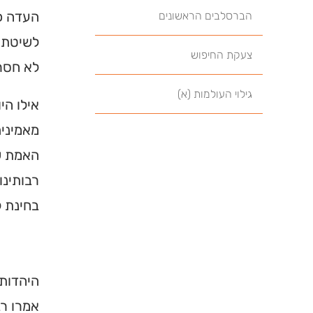
העדה כו
הברסלבים הראשונים
לשיטתו,
צעקת החיפוש
לא חסרי
גילוי העולמות (א)
אילו הי
מאמינים
האמת שמ
רבותינו
בחינת ל
היהדות 
אמרו רב