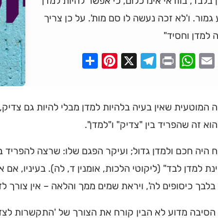
 בלבד, בוודאי אינו כלום, כי אפשר להיות למדן
גמור. ו'לא זכה נעשה לו סם מות'. על כן צריך
 למדן וחסיד"
Pinterest
Share
Telegram
WhatsApp
X
Print
Faceboo
Email
המוטעית שאין בעיה בלהיות למדן מבלי להיות גם צדיק
 הוא זה שהפריד בין "צדיק" ו"למדן".
ח היה חכם ולמדן גדול; ועיקר הפגם שלו: שרצה להפריד ב
נת למדן לבד" (ליקוטי הלכות, אומנין ד, לה). בעיניו, אם
בלבך כיסופים לה', ויראת שמים ממך והלאה – אין צורך לד
 הסיבה מדוע לא הבין קורח את הצורך של 'התקשרות לצדי