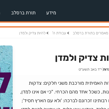
מידע
תורת ברסלב
מ
>
>
מאמרים בתורת ברסלב
עבודת ה'
להיות צדיק ולמדן
ת צדיק ולמדן
רות
|
י״ד באב תשע״ט
ות האמיתית מורכבת משני חלקים: צדקות
ות, כשכל אחד מהם הכרחי. "כי אם אינו למדן,
רבותינו זכרונם לברכה: 'ולא עם הארץ חסיד';