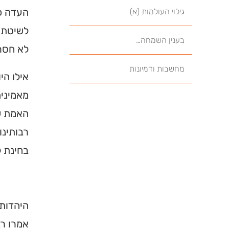
העדה כו
גילוי העולמות (א)
לשיטתו,
בענין השמחה…
לא חסרי
מחשבות ודמיונות
אילו הי
מאמינים
האמת שמ
רבותינו
בחינת ל
היהדות 
אמרו רב