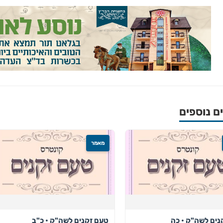
 נוספים
מאמר
נים לשה"ק • כה
טעם זקנים לשה"ק • כ"ב