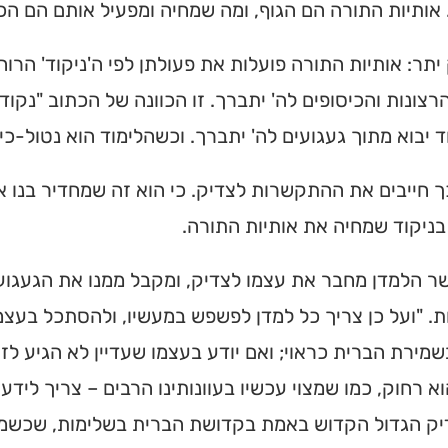
אותיות התורה הם הגוף, ומה שמחיה ומפעיל אותם הם הכי
יתר: אותיות התורה פועלות את פעולתן לפי ה'ניקוד' הרוח
הרצונות והכיסופים לה' יתברך. זו הכוונה של הכתוב "נקודו
 יבוא מתוך געגועים לה' יתברך. וכשהלימוד הוא נטול-כי
 חייבים את ההתקשרות לצדיק. כי הוא זה שמחדיר בנו א
ניקוד שמחיה את אותיות התורה.
 הלמדן מחבר את עצמו לצדיק, ומקבל ממנו את הגעגועי
. "ועל כן צריך כל למדן לפשפש במעשיו, ולהסתכל בעצמו
מירת הברית כראוי; ואם יודע בעצמו שעדיין לא הגיע לזה
ית כנסת או
א רחוק, כמו שמצוי עכשיו בעוונותינו הרבים – צריך לידע 
לב?
יק הגדול הקדוש באמת בקדושת הברית בשלימות, שכשמקש
חדש והמקיף של בתי כנסת