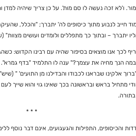
ור. ו'לא זכה נעשה לו סם מות'. על כן צריך שיהיה למדן וח
וד חייב לנבוע מתוך כיסופים לה' יתברך; "והכלל, שהעיקר 
יו יתברך – ובתוך כך מתפללים ולומדים ועושים מצוות" (שי
ריף לכך אנו מוצאים בסיפור שהיה עם רבינו הקדוש: כשהג
"במה הנך מחיה את עצמך?" ענה לו התלמיד "בדף גמרא". ה
ברוך אלקינו שבראנו לכבודו והבדילנו מן התועים' " (שי
די מתחיל בראש ובראשונה בכך שאינו גוי והוא שייך לעם 
בתורה.
* * *
ות והכיסופים, התפילות והגעגועים, אינם דבר נוסף לל