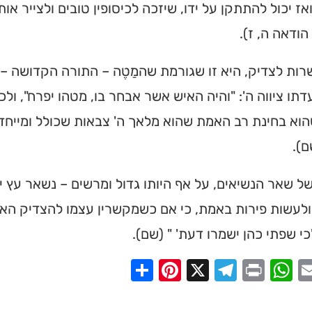
ואז יכול להתתקן על ידו, שיזכה לכיסופין טובים ולצייר אות
מצאו זמני תפילות, שיעורי
הודאה ה, ז).
הגעה בלחיצת כפתור.
ת לצדיק, היא זו שגורמת שהמַטֶה – התורה הקדושה – יל
ס ➔
דתו ציווה ה': "והיה האיש אשר אבחר בו, מטהו יפרח", ו
וא בחינת רב האמת שהוא מלאך ה' צבאות שכולל ומייחד 
ם).
 שאר הנשיאים, על אף היותו גדול ומרשים – נשאר עץ יב
ולעשות פירות באמת, כי אם כשמקשרין עצמו להצדיק הא
כי שפתי כהן ישמרו דעת' " (שם).
Share
Pinterest
Telegram
X
WhatsApp
Print
Email
Faceb