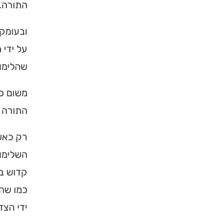
התורה. 
ובעומק 
על ידי 
שהלימוד
משום כך
התורה ב
רק כאשר
×
השלימות
קדוש בש
מחפשים ב
כמו שהו
מוסד ברס
ידי הצד
הכירו את האינדקס ה