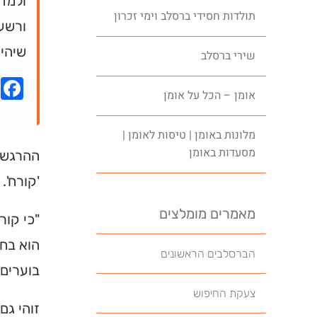
ולמדן
תולדות חסידי ברסלב וימי זכרון
ורשע 
שיהיה
שירי ברסלב
k
אומן – הכל על אומן
מלונות באומן | טיסות לאומן |
מסעדות באומן
ההרגשה 
'קורח'.
מאמרים מומלצים
"כי קור
הוא בחי
הברסלבים הראשונים
בוערים 
צעקת החיפוש
זוהי גם