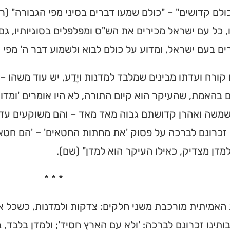
לם קדושים" – "כולם שמעו דברים בסיני מפי הגבורה" (רש
 כל עם ישראל מכירים את הש"ס ומפלפלים בסוגיותיו, גם
ם בעם ישראל, ומדוע על כולם לבוא ולשמוע דבר ה' מפי 
ו קורח ועדתו מבינים שמלבד למדנות ויֶדַע, יש עוד משהו – 
 בהאמת, שהעיקר הוא קיום התורה, לא היו אומרים 'ומדוע 
שה ואהרן קדושתם גבוה מאד מאד – והם משוקעים עדיין
 זכרונם לברכה על פסוק 'את מחתות החטאים' – 'הם חטאו
מדן מצדיק, כאילו העיקר הוא למדן" (שם).
* * *
האמיתית מורכבת משני חלקים: צדקות ולמדנות, כשכל אח
ותינו זכרונם לברכה: 'ולא עם הארץ חסיד'; ולמדן בלבד, ב