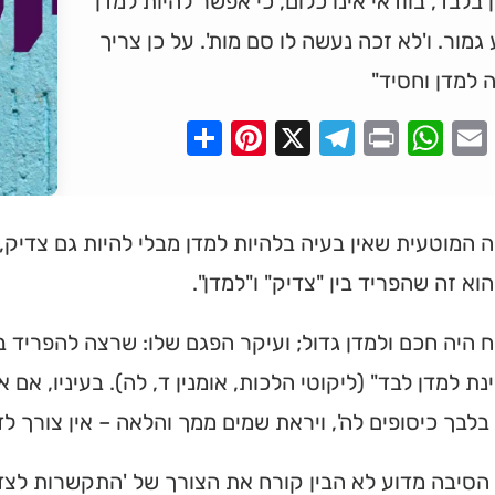
 בלבד, בוודאי אינו כלום, כי אפשר להיות למדן
גמור. ו'לא זכה נעשה לו סם מות'. על כן צריך
 למדן וחסיד"
Pinterest
Share
Telegram
WhatsApp
X
Print
Faceboo
Email
המוטעית שאין בעיה בלהיות למדן מבלי להיות גם צדיק
 הוא זה שהפריד בין "צדיק" ו"למדן".
ח היה חכם ולמדן גדול; ועיקר הפגם שלו: שרצה להפריד ב
נת למדן לבד" (ליקוטי הלכות, אומנין ד, לה). בעיניו, אם
בלבך כיסופים לה', ויראת שמים ממך והלאה – אין צורך לד
 הסיבה מדוע לא הבין קורח את הצורך של 'התקשרות לצדי