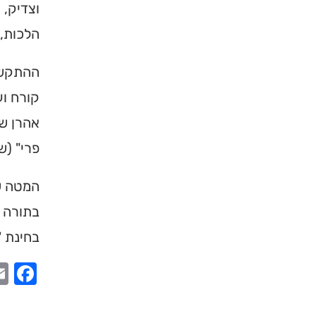
וצדיק, 
ברסלב בארץ ובעולם! 
הלכות, 
תורה, כתובות ודרכי 
ההתקשרו
לכניסה לאינדק
קורח וע
אהרן שה
פרי" (ש
המטה של
בתורה 
בחינת '
ook