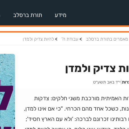
מידע
תורת ברסלב
מ
>
>
מאמרים בתורת ברסלב
עבודת ה'
להיות צדיק ולמדן
ת צדיק ולמדן
רות
|
י״ד באב תשע״ט
ות האמיתית מורכבת משני חלקים: צדקות
ות, כשכל אחד מהם הכרחי. "כי אם אינו למדן,
רבותינו זכרונם לברכה: 'ולא עם הארץ חסיד';