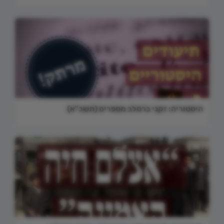
היסטוריה: זקני ברסלב מספרים (תשכ"א)