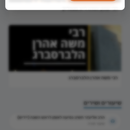
רבי יצחק יהודה לייב מטפליק
רבי משה אהרן הלברסברג
שיעורים ושירים
הרב אליעזר חשין: נסיעה לאומן לראש השנה (יידיש)
שיעור תורה