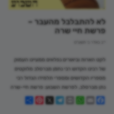
לא להתבלבל מהעבר –
פרשת חיי שרה
י״ב באדר ב׳ תשע״ט
לקט הארות וביאורים נפלאים ממעיינו העמוק
של רבינו הקדוש רבי נחמן מברסלב מלוקטים
מספריו הקדושים ומספרי תלמידו הגדול רבי
נתן מברסלב, לפרשת השבוע: פרשת חיי-שרה
Pinterest
Share
Telegram
WhatsApp
X
Print
Facebook
Email