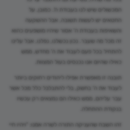
המכשולים שיש לנו בעבודת ה'. כמובן, על
החטאים יש לעשות תשובה, אבל ההשקעה
והשאיפות בעבודת ה' אסור שיהיו מושפעים כהוא
זה מכל מה שעבר. נכון נכשלנו, נפלנו, אבל עלינו
להתחיל בכל פעם לעבוד את ה' מחדש, ממש
כאילו שהיום אנו נכנסים בעול המצוות.
תובנה זו מאפשרת אפילו ליהודים רחוקים ביותר
לעבוד את ה' בחשק, בלי להתבלבל כלל מכל אשר
עבר עליהם, ממש כאילו הם נמצאים רק עכשיו
בנקודת ההתחלה.
זהו השבח שהעניקה התורה לשרה אמנו: "ויהיו חיי