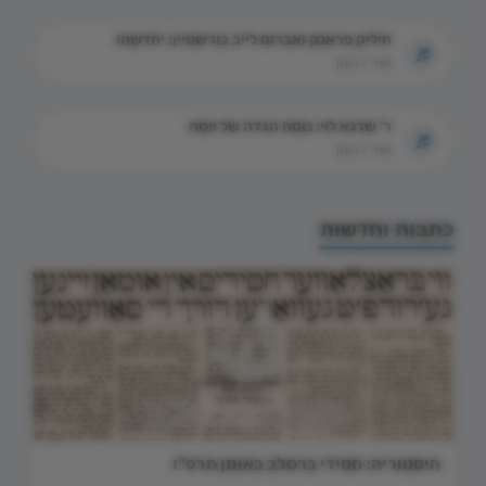
חיליק פראנק ואברום לייב בורשטיין: יחדשהו
שיר / ניגון
ר' שרגא לוי: נוסח הגדה של פסח
שיר / ניגון
כתבות וחדשות
היסטוריה: חסידי ברסלב באומן תרפ"ו