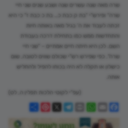
שרה מאה שנה עשרים שנה ושבע שנים שני חיי
שרה" ופירש"י "בת ק כבת כ… בת כ כבת ז" כי היא
זכתה לעבוד את ה' בגיל מאה באותה חיות
והתחדשות ממש כמו בתחילת דרכה בעבודת
השם. לכן היא חיתה חיים אמתיים – "שני חיי
שרה", כפי שפירש רש"י שכולם שווים לטובה, שום
כישלון או תקלה לא היה בכוחו להפיל ולהחליש
אותה.
(עפ"י לקוטי הלכות תפלין ה, לט)
Share
Pinterest
Telegram
X
WhatsApp
Print
Email
Facebook