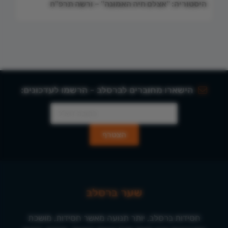
היסטוריה: "אצלם חיה האמונה" – ורשה תרפ"ח
הישארו מחוברים לברסלב - הרשמו לעדכונים:
שער ברסלב
חסידות ברסלב, יותר תנועה מאשר חסידות, מושכת