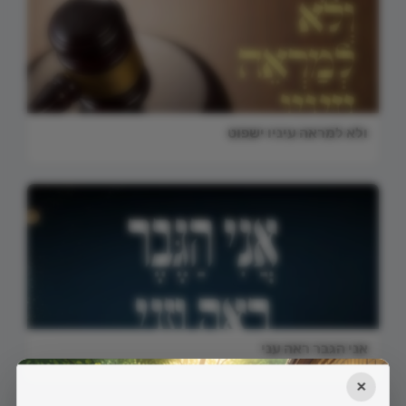
ולא למראה עיניו ישפוט
אני הגבר ראה עני
×