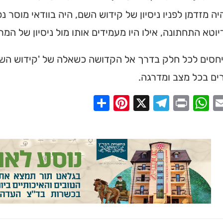
יה מזדמן לפניו ניסיון של קידוש השם, היה בוודאי מוסר נ
יוטא התחתונה, אילו היו מעמידים אותו מול ניסיון של המר
סים לכל חלק בדרך אל הקדושה כשאלה של 'קידוש השם',
ים בכל מצב ומדרגה.
Share
Pinterest
Telegram
X
WhatsApp
Print
Email
Faceb