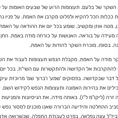
שקר של בלעם. תעצומות הרוע של שבעים האומות על שלל
 ככלות הכל להקיא ולפלוט מקרבן את האמת. על פניו נ
, מטה אוזן ומקשיב. שומע בכל יום את ההודאה על האמת 
מעידה על בוראה. האנושות על כורחה מודה באמת. החן הי
ה. בסופו, מוכרח השקר להודות על האמת.
 מודה על האמת, מקבלת הנפש תעצומות לעבוד את השם
 להתקרבות אל הקדושה ולהתקשרות עם השי"ת. בכל יום 
 דבר שבקדושה. בפסוקים 'שמע' ו'ברוך שם' מרוכזת עיק
ילים את בהירות האמונה ותעצומות הנפש לקידוש השם. 
זרה (ליקו"מ ל"ו). באותה מידה, את הניסיונות והמניעות
יב ההחלטה והידיעה הברורה שאנו מוכנים למסור נפש ע
ביז"ל עצה נפלאה, בפרט לעבודת התפלה. שכשרואה אדם 