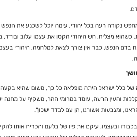
ם.
פש נקודה רעה בכל יהודי, עימה יוכל לשכנע את הנפש ע
 כשהוא מצליח, חש היהודי הקטן את עצמו עלוב ובודד, 
בדם הנפש, כבר אין צורך לצאת למלחמה, היהודי בעצמו
.
ושך
של כלל ישראל היתה מופלאה כל כך, משום שהיא בקעה ד
ללות והעין הרעה, עומד במרומי ההר, משקיף על מחנה י
ית כנסת או
ראנו, ומגבעות אשורנו, הן עם לבדד ישכון".
לב?
כבודו ובעצמו, עיקם את פיו של בלעם והכריח אותו להק
חדש והמקיף של בתי כנסת