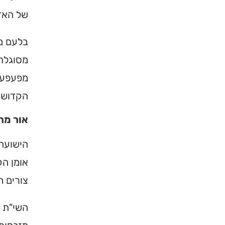
של האד
בלעם מח
מסוגלת.
מפעפעת 
הקדושה
אור מח
×
הישועה 
אומן הק
מחפשים ב
צורים ה
מוסד ברס
השי"ת ב
הכירו את האינדקס ה