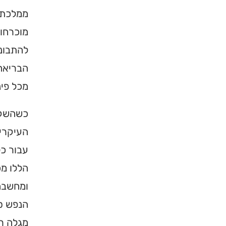
ממלכת ה
מוכרחות
להתבונן
הבריאה 
מכל פינ
כשהשקר
העיקרי
עבור כל
הללו מכ
ומחשבה 
הנפש סב
מגלה ר