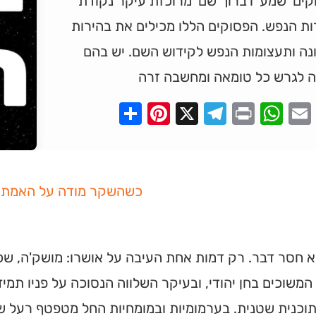
ים 'שמע' ו'ברוך שם' מרוכזת עיקר נקודת
ת הנפש. הפסוקים הללו מכילים את בהירות
נה ותעצומות הנפש לקידוש השם. יש בהם
ה לגרש כל טומאה ומחשבה זרה
Pinterest
Share
Telegram
WhatsApp
X
Print
Faceboo
Email
כשהשקר מודה על האמת
לא חסר דבר. רק דמות אחת העיבה על אושרו: מושק'ה, שכנ
המשוכים בחן יהודי, ובעיקר השלווה הנסוכה על פניו תמי
וכנית שטנית. בערמומיות ובמומחיות החל מטפטף רעל של 