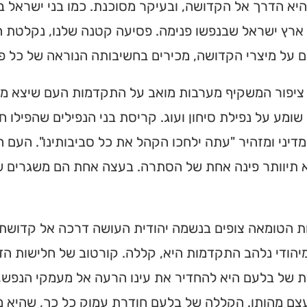
יא הדרך אל הקדושה, ובעיקר מסוכנת. כמו בני ישראל ב
ארץ ישראל שבנפשו פנימה. פסיעה קטנה שלנו, נקלטת ה
 על מיצרי הקדושה, מכירים בחשיבותה הנוראה של כל פ
 ציפור המשקיף מערבות מואב על התקדמות העם שיצא ממ
שומע על נפילת סיחון ועוג. קריסת בני הנפילים שהפילו 
דיני ומזהיר "עתה ילחכו הקהל את כל סביבותינו". העם 
 תיוותר פינה אחת של הסתרה. בעצה אחת הם משגרים של
ת הטומאה צופים בנשמה יהודית העושה דרכה אל קדושתה
יהודי נלהב התקדמות היא, קללה. קורטוב של חלישות הד
ת של בלעם היא להחדיר את עינו הרעה אל מעמקי הנפש
ם מהותו. הקללה של בלעם חודרת עמוק כל כך, שהיא מש