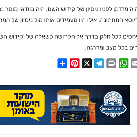
יה מזדמן לפניו ניסיון של קידוש השם, היה בוודאי מוסר נ
יוטא התחתונה, אילו היו מעמידים אותו מול ניסיון של המר
סים לכל חלק בדרך אל הקדושה כשאלה של 'קידוש השם',
ים בכל מצב ומדרגה.
Share
Pinterest
Telegram
X
WhatsApp
Print
Email
Faceb