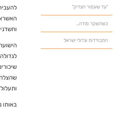
"עד שיגמור הצדיק"
להעביר 
האשראי 
כשהשקר מודה…
וחשדניי
התבודדות וגדולי ישראל
הישועה 
לגדולה.
שיכורים
שהצלחתו
ותעלוליו
באותו נ