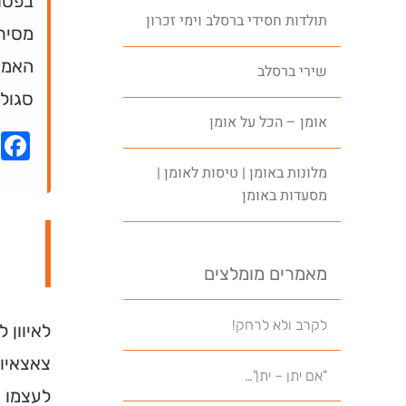
בפסוק
תולדות חסידי ברסלב וימי זכרון
מסירו
האמו
שירי ברסלב
סגול
אומן – הכל על אומן
k
מלונות באומן | טיסות לאומן |
מסעדות באומן
מאמרים מומלצים
לקרב ולא לרחק!
לאיוון 
צאצאיו 
"אם יתן – יתן"…
לעצמו ת