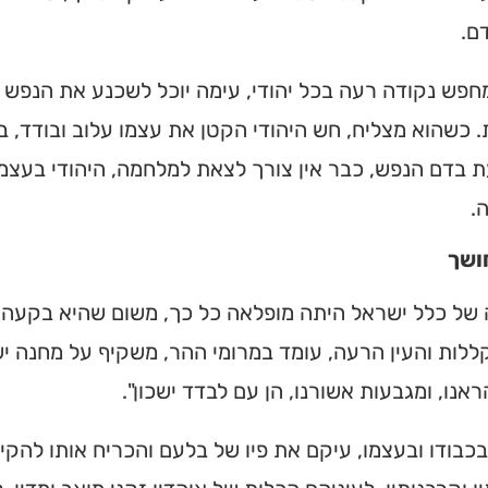
ם.
פש נקודה רעה בכל יהודי, עימה יוכל לשכנע את הנפש ע
 כשהוא מצליח, חש היהודי הקטן את עצמו עלוב ובודד, 
בדם הנפש, כבר אין צורך לצאת למלחמה, היהודי בעצמו
.
ושך
של כלל ישראל היתה מופלאה כל כך, משום שהיא בקעה ד
ללות והעין הרעה, עומד במרומי ההר, משקיף על מחנה י
ית כנסת או
ראנו, ומגבעות אשורנו, הן עם לבדד ישכון".
לב?
כבודו ובעצמו, עיקם את פיו של בלעם והכריח אותו להק
חדש והמקיף של בתי כנסת