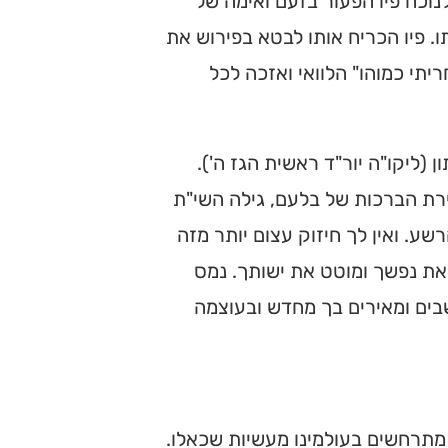
 לנוכח פיו הפעור בזעם ואימה של
. פיו הכריח אותו לבטא בפירוש את
תי כמוהו" הלוואי ואזכה לכל
ליקו"ה יור"ד ראשית הגז ה').
ירת הברכות של בלעם, גילה השי"ת
ע. ואין לך חיזוק עצום יותר מזה
את נפשך ומוטט את ישותך. נמס
בים ומאירים בך מחדש ובעוצמה
מתרחשים בעולמינו מעשיות שכאלו.