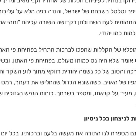
ו וקרבנותיו. לעיניהם הכלות של אוהדיו זקני מואב ומדין,
מצאו זמני תפילות, שיעורי
פר וסלסל בשבחם של ישראל, והודה בפה מלא על עליבותו
הגעה בלחיצת כפתור.
תהומית לעם השם ולחן דקדושה השורה עליהם "ותהי אחרי
מות כמו יהודי.
ס ➔
פלא של הקללות שהפכו לברכות התחיל בפתיחת פי האתון (
ומר שלא היה נס כמותו מעולם. בפתיחת פי האתון, ובש
ה והטוב של כל נשמה יהודית דווקא מתוך לוע השקר והרש
פיו של האויב. כשהשונא הגדול שהחליש את דעתך, רמס 
 מעיד על קנאתו, ומספר בשבחך. כוחות הנפש הגזולים ש
לניצחון בכל ניסיון
ם מספרת לנו התורה את מעשה בלעם וברכותיו. בכל יום 