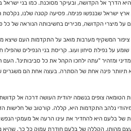
יא הדרך אל הקדושה, ובעיקר מסוכנת. כמו בני ישראל ב
ארץ ישראל שבנפשו פנימה. פסיעה קטנה שלנו, נקלטת ה
 על מיצרי הקדושה, מכירים בחשיבותה הנוראה של כל פ
 ציפור המשקיף מערבות מואב על התקדמות העם שיצא ממ
שומע על נפילת סיחון ועוג. קריסת בני הנפילים שהפילו 
דיני ומזהיר "עתה ילחכו הקהל את כל סביבותינו". העם 
 תיוותר פינה אחת של הסתרה. בעצה אחת הם משגרים של
ת הטומאה צופים בנשמה יהודית העושה דרכה אל קדושתה
יהודי נלהב התקדמות היא, קללה. קורטוב של חלישות הד
ת של בלעם היא להחדיר את עינו הרעה אל מעמקי הנפש
ם מהותו. הקללה של בלעם חודרת עמוק כל כך, שהיא מש