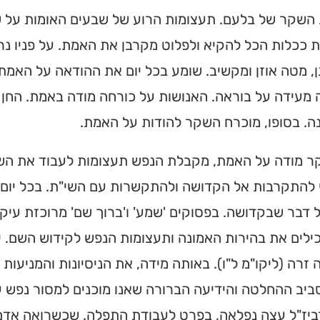
שקר של בלעם. תעצומות הרוע של שבעים האומות על שלל
 ככלות הכל להקיא ולפלוט מקרבן את האמת. על פניו נ
, מטה אוזן ומקשיב. שומע בכל יום את ההודאה על האמת 
מעידה על בוראה. האנושות על כורחה מודה באמת. החן הי
ה. בסופו, מוכרח השקר להודות על האמת.
 מודה על האמת, מקבלת הנפש תעצומות לעבוד את השם
 להתקרבות אל הקדושה ולהתקשרות עם השי"ת. בכל יום 
 דבר שבקדושה. בפסוקים 'שמע' ו'ברוך שם' מרוכזת עיק
ילים את בהירות האמונה ותעצומות הנפש לקידוש השם. 
זרה (ליקו"מ ל"ו). באותה מידה, את הניסיונות והמניעות
יב ההחלטה והידיעה הברורה שאנו מוכנים למסור נפש ע
ביז"ל עצה נפלאה, בפרט לעבודת התפלה. שכשרואה אדם 