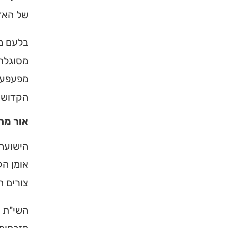
של האד
בלעם מח
מסוגלת.
מפעפעת 
הקדושה
אור מח
×
הישועה 
אומן הק
מחפשים ב
צורים ה
מוסד ברס
השי"ת ב
הכירו את האינדקס ה