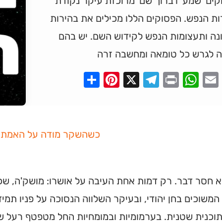
ים 'שמע' ו'ברוך שם' מרוכזת עיקר נקודת
ת הנפש. הפסוקים הללו מכילים את בהירות
נה ותעצומות הנפש לקידוש השם. יש בהם
ה לגרש כל טומאה ומחשבה זרה
Pinterest
Share
Telegram
WhatsApp
X
Print
Faceboo
Email
כשהשקר מודה על האמת
לא חסר דבר. רק דמות אחת העיבה על אושרו: מושק'ה, שכנ
המשוכים בחן יהודי, ובעיקר השלווה הנסוכה על פניו תמי
וכנית שטנית. בערמומיות ובמומחיות החל מטפטף רעל של 