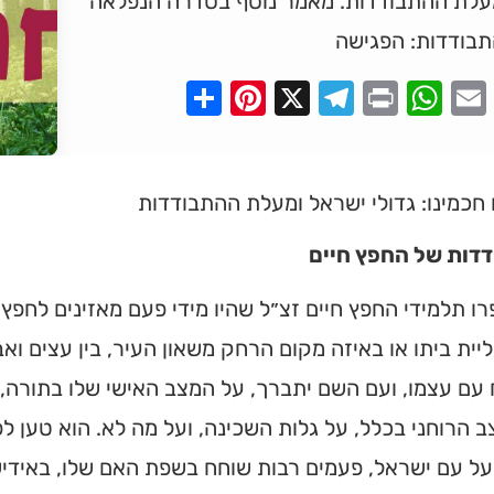
עלת ההתבודדות. מאמר נוסף בסדרה הנפלאה
תבודדות: הפגישה
Pinterest
Share
Telegram
WhatsApp
X
Print
Faceboo
Email
חכמינו: גדולי ישראל ומעלת ההתבודדות
דות של החפץ חיים
רו תלמידי החפץ חיים זצ״ל שהיו מידי פעם מאזינים לחפ
יית ביתו או באיזה מקום הרחק משאון העיר, בין עצים וא
עם עצמו, ועם השם יתברך, על המצב האישי שלו בתורה,
 הרוחני בכלל, על גלות השכינה, ועל מה לא. הוא טען לפ
ל עם ישראל, פעמים רבות שוחח בשפת האם שלו, באידיש