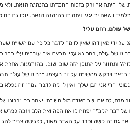
 שלו היתה אך ורק בזכות התמדתו בהנהגה הזאת, ולא מ
תלמידיו שאם יתייגעו ויתמידו בהנהגה הזאת, יזכו גם הם 
של עולם, רחם עלי!"
על ידי מאן דהו שאין לו מה לדבר כל כך עם השי״ת שעה 
ונו של עולם, רחם נא עלי, תראה איך עוברים עלי כבר כמ
ה? ותחזור על התוכן הזה שוב ושוב. ובהזדמנות אחרת א
הזאת ויבקש מהשי״ת על זה בעצמו. ״רבונו של עולם תרח
מוני. הרי אני הבן שלך, ואין לי מה לדבר עמך״ זה נפלא בי
תר מזה, גם אם ישב האדם מול השי״ת ויאמר רק ״רבונו של 
של דבר הקב״ה יפתח לו את הפה ואת הלב ויזכה לפרש את שי
אם גם זה קשה וכבד על האדם מאוד, לפגישה צריך להגיע