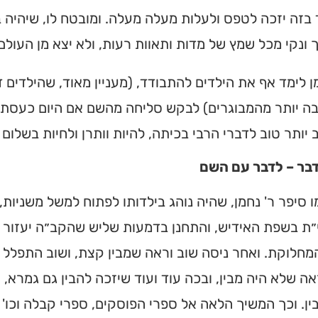
בזה יזכה לטפס ולעלות מעלה מעלה. ומובטח לו, שיהיה ב
 ונקי מכל שמץ של מדות ותאוות רעות, ולא יצא מן העול
ן לימד אף את הילדים להתבודד, (מעניין מאוד, שהילדים
ה יותר מהמבוגרים) לבקש סליחה מהשם אם היום כעסתי 
יותר טוב לדברי הרבי בכיתה, להיות וותרן ולחיות בשלום ע
דבר – לדבר עם השם
 סיפר ר' נחמן, שהיה נוהג בילדותו לפתוח למשל משניות,
ת בשפת האידיש, והתחנן בדמעות שליש שהקב״ה יעזור ל
מחלוקת. ואחר ניסה שוב וראה שמבין קצת, ושוב התפלל 
אה שלא היה מבין, ובכה עוד ועוד שיזכה להבין גם גמרא, 
ן. וכך המשיך הלאה אל ספרי הפוסקים, ספרי קבלה וכו' ו