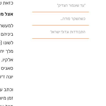
כזאת שת
"עד שיגמור הצדיק"
אצל מק
כשהשקר מודה…
למעשה, 
התבודדות וגדולי ישראל
ביניהם 
לשונו (
מלך יחי
אלקיו, 
סאגיס ז
יונה ז״
וכתב על
זמן מיו