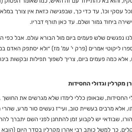
יו, והוא בא להתייחד עם זה האיש, כמו שאומר הפסוק (ויק
ל עסקי וכו', עד כדי כך, שבפגישה כזאת אין צורך במלאכ
שירה ביחוד גמור ושלם. עד כאן תורף דבריו.
ולנו נפגשים שלש פעמים ביום מול הבורא עולם. אבל כפי 
פרו ליקוטי אמרים (פרק י' עמ' מז) ״ולא יסתפק האדם 
, אלא כמה פעמים ביום, צריך לשפוך תפילות ובקשות בינו
ן מקרלין וגדולי החסידות
י החסידות, שבאופן כללי לימדו שלא מגרשים את החושך 
, אלא מרבים בעשיית טוב, ועי״ז נעשים סור מרע, שהרי 
ורו, שבודאי יש לקבוע זמן להתחנן לפני השם יתברך להת
ים. כך למשל כותב רבי אהרן מקרלין בסדר היום (הובא 