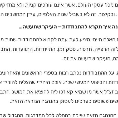
 מכל עסקי העולם, אשר אינם עורכים קניות ולא מחזיקים
מצאו זמני תפילות, שיעורי
הגעה בלחיצת כפתור.
 ובקיצור, זה לא בשביל שנות האלפיים, עידן המחשבים הני
ה איך תקרא להתבודדות – העיקר שתעשה…
ס ➔
האלה הייתי מציע לעת עתה לקרוא להתבודדות שמות מוד
ה הרפייה, תרפיה, פסק זמן, התייחדות, התוועדות, התבו
ה, העיקר שתעשה את זה.
על ההתבודדות נכתב רבות בספרי הראשונים והאחרונים.
ות והביצוע המעשי שלה. אולם היחידי שהצליח להוריד 
זצ״ל אשר מן שמיא קא זכו ליה להוציא את המושג 'התבו
שים פשוטים כערכינו לעסוק בהנהגה הנוראה הזאת.
 ההנהגה הזאת שייכת בהחלט לכל המדרגות. מהגדול שבג