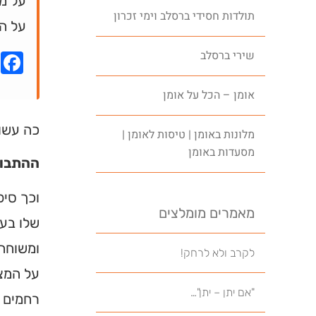
על מ
תולדות חסידי ברסלב וימי זכרון
על ה
שירי ברסלב
k
אומן – הכל על אומן
כה עשו 
מלונות באומן | טיסות לאומן |
מסעדות באומן
ההתבוד
וכך סיפ
מאמרים מומלצים
שלו בעל
ומשוחח 
לקרב ולא לרחק!
על המצב
"אם יתן – יתן"…
רחמים ע