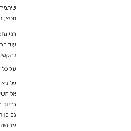
שיתמיד 
חטא, זך
רבי נחמ
עוד הרב
להקשיב 
על כל 
על עצמו
אל השי״
בדיוק ה
גם כן ר
עד שהבי