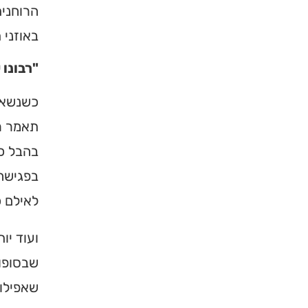
הרוחנית
באוזני 
"רבונו 
כשנשאל 
תאמר רב
בהבל כז
בפגישה 
לאילם כ
ועוד יו
שבסופו 
שאפילו 