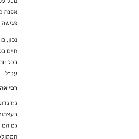
מכל עסק
אפנה מכ
פגישה י
נכון, כ
חיים בס
בכל יום
עכ״ל.
רבי אהר
גם גדול
בעצמותו
גם הם ה
המקולקל