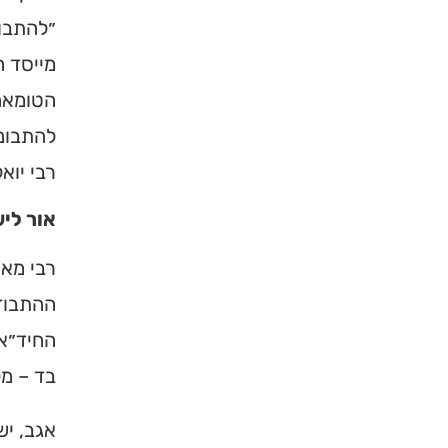
״להתבוד
מייסד 
הטומאה…
להתבונן
רבי יוא
אור לי
רבי מאי
×
ההתבודד
החיד״א 
מחפשים ב
בד – מל
מוסד ברס
אגב, יש
הכירו את האינדקס ה