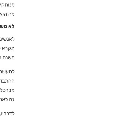
מנותקים
ברסלב בארץ ובעולם! 
תורה, כתובות ודרכי 
מה היא.
לא משנ
לכניסה לאינדק
לאנשים 
תקרא לז
משנה מ
למעשה, 
ההתבודד
מברסלב 
גם לאנ
לדבריו,