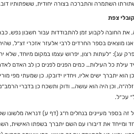
ורתו השתמרה והתברכה בצורה יחודית, ששפתותיו דובבות 
ובלי צפת
את החובה לקבוע זמן להתבודדות עבור חשבון נפש, כבר 
אנו מוצאים בספר החרדים לרבי אלעזר אזכרי זצ״ל, שהי
פרק עג): ״לעתות רצון, יפרוש עצמו במקום מיוחד, שלא ירא
ד עילת כל העילות… כמים הפנים לפנים כן לב האדם לאדם
כן הוא יתברך ישים אליו, ויחדיו ידובקו. כן שמעתי מפי מור
לה״ה, וכן היה הוא עושה… ודוק ותשכח כן בדברי הרמב״ם 
ל״ עכ״ל.
 זה בספר מעיינים בנחלים ח״ג (דף ע) דנראה מלשונו ש
חד ומייחד את דיבורו עם השם יתברך בשפתו האישית, השם