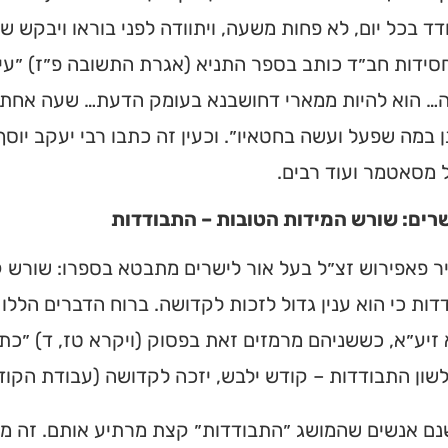
ד בכל יום, לא פחות משעה, ויתוודה לפני בוראו ויבקש שיכ
חסידות חב״ד כותב בספר התניא (אגרת התשובה פ״ז) ״ע
 הוא להיות ממארי דחושבנא בעומק הדעת… שעה אחת בכל
 במה שפעל ועשה בחטאיו״. וכעין זה כתבו רבי יעקב יוסף
ל מסאטמר ועוד רבים.
שרים: שורש המידות הטובות – התבודדות
ר פאפירוש זצ״ל בעל אור לישרים מתבטא בספרו: שורש קנ
ות כי הוא ענין גדול לזכות לקדושה. ברוח הדברים הללו
זיע״א, כששניהם מרמזים זאת בפסוק (ויקרא טז, ד) ״כתו
ית כנסת או
שון התבודדות – קודש ילבש, יזכה לקדושה (עבודת הקודש
לב?
נם אנשים שהמושג ״התבודדות״ קצת מרתיע אותם. זה מזכ
חדש והמקיף של בתי כנסת