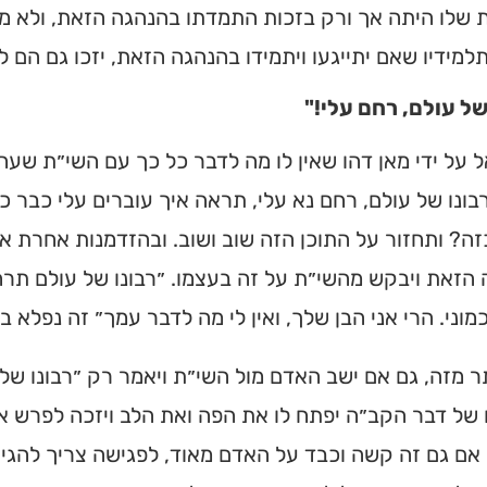
 שלו היתה אך ורק בזכות התמדתו בהנהגה הזאת, ולא מ
תלמידיו שאם יתייגעו ויתמידו בהנהגה הזאת, יזכו גם הם 
של עולם, רחם עלי!"
על ידי מאן דהו שאין לו מה לדבר כל כך עם השי״ת שעה 
ונו של עולם, רחם נא עלי, תראה איך עוברים עלי כבר כמ
ה? ותחזור על התוכן הזה שוב ושוב. ובהזדמנות אחרת א
הזאת ויבקש מהשי״ת על זה בעצמו. ״רבונו של עולם תרח
מוני. הרי אני הבן שלך, ואין לי מה לדבר עמך״ זה נפלא בי
תר מזה, גם אם ישב האדם מול השי״ת ויאמר רק ״רבונו של 
של דבר הקב״ה יפתח לו את הפה ואת הלב ויזכה לפרש את שי
אם גם זה קשה וכבד על האדם מאוד, לפגישה צריך להגיע