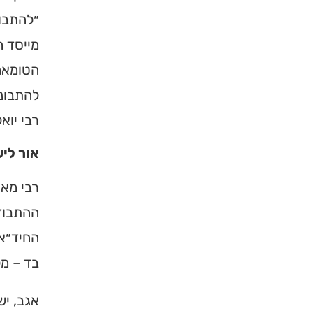
״להתבוד
מייסד 
הטומאה…
להתבונן
רבי יוא
אור לי
רבי מאי
×
ההתבודד
החיד״א 
מחפשים ב
בד – מל
מוסד ברס
אגב, יש
הכירו את האינדקס ה