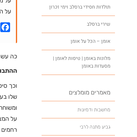
על מ
תולדות חסידי ברסלב וימי זכרון
על ה
שירי ברסלב
k
אומן – הכל על אומן
כה עשו 
מלונות באומן | טיסות לאומן |
מסעדות באומן
ההתבוד
וכך סיפ
מאמרים מומלצים
שלו בעל
ומשוחח 
מחשבות ודמיונות
על המצב
גביע מתנה לרבי
רחמים ע