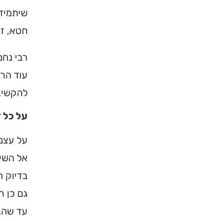
שיתמיד 
חטא, זך
רבי נחמ
עוד הרב
להקשיב 
על כל 
על עצמו
אל השי״
בדיוק ה
גם כן ר
עד שהבי