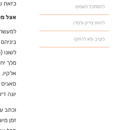
כזאת שת
להסתכל לשמים
אצל מק
להיות צדיק ולמדן
למעשה, 
לקרב ולא לרחק!
ביניהם 
לשונו (
מלך יחי
אלקיו, 
סאגיס ז
יונה ז״
וכתב על
זמן מיו