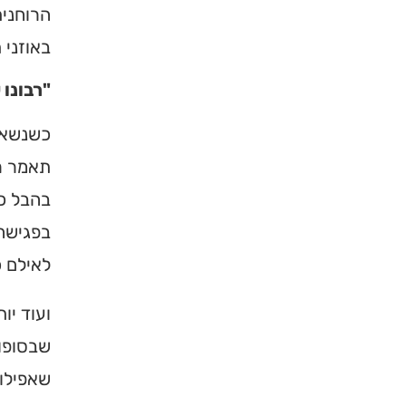
הרוחנית
באוזני 
"רבונו 
כשנשאל 
תאמר רב
בהבל כז
בפגישה 
לאילם כ
ועוד יו
שבסופו 
שאפילו 