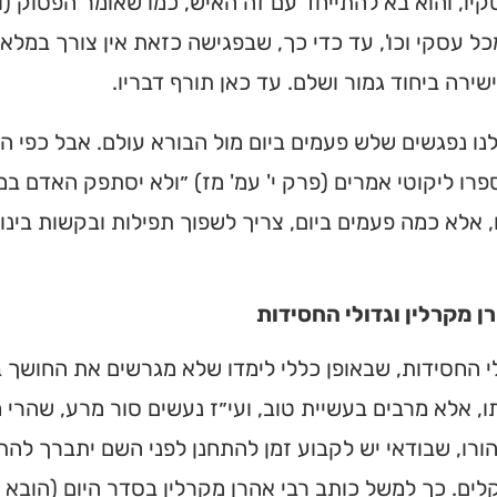
יו, והוא בא להתייחד עם זה האיש, כמו שאומר הפסוק (ויק
ל עסקי וכו', עד כדי כך, שבפגישה כזאת אין צורך במלאכ
שירה ביחוד גמור ושלם. עד כאן תורף דבריו.
ולנו נפגשים שלש פעמים ביום מול הבורא עולם. אבל כפי 
פרו ליקוטי אמרים (פרק י' עמ' מז) ״ולא יסתפק האדם 
, אלא כמה פעמים ביום, צריך לשפוך תפילות ובקשות בינו
ן מקרלין וגדולי החסידות
י החסידות, שבאופן כללי לימדו שלא מגרשים את החושך 
, אלא מרבים בעשיית טוב, ועי״ז נעשים סור מרע, שהרי 
ורו, שבודאי יש לקבוע זמן להתחנן לפני השם יתברך להת
ים. כך למשל כותב רבי אהרן מקרלין בסדר היום (הובא 