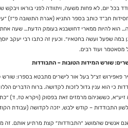
ד בכל יום, לא פחות משעה, ויתוודה לפני בוראו ויבקש שיכ
חסידות חב״ד כותב בספר התניא (אגרת התשובה פ״ז) ״ע
 הוא להיות ממארי דחושבנא בעומק הדעת… שעה אחת בכל
 במה שפעל ועשה בחטאיו״. וכעין זה כתבו רבי יעקב יוסף
ל מסאטמר ועוד רבים.
שרים: שורש המידות הטובות – התבודדות
ר פאפירוש זצ״ל בעל אור לישרים מתבטא בספרו: שורש קנ
ות כי הוא ענין גדול לזכות לקדושה. ברוח הדברים הללו
זיע״א, כששניהם מרמזים זאת בפסוק (ויקרא טז, ד) ״כתו
ית כנסת או
שון התבודדות – קודש ילבש, יזכה לקדושה (עבודת הקודש
לב?
נם אנשים שהמושג ״התבודדות״ קצת מרתיע אותם. זה מזכ
חדש והמקיף של בתי כנסת