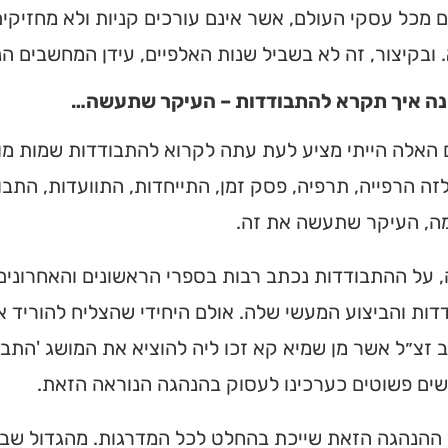
 מכל עסקי העולם, אשר אינם עורכים קניות ולא מחזיקים
מצאו זמני תפילות, שיעורי
הגעה בלחיצת כפתור.
 ובקיצור, זה לא בשביל שנות האלפיים, עידן המחשבים הני
ה איך תקרא להתבודדות – העיקר שתעשה…
 ➔
האלה הייתי מציע לעת עתה לקרוא להתבודדות שמות מוד
ה הרפייה, תרפיה, פסק זמן, התייחדות, התוועדות, התבו
ה, העיקר שתעשה את זה.
על ההתבודדות נכתב רבות בספרי הראשונים והאחרונים.
ות והביצוע המעשי שלה. אולם היחידי שהצליח להוריד 
זצ״ל אשר מן שמיא קא זכו ליה להוציא את המושג 'התבו
שים פשוטים כערכינו לעסוק בהנהגה הנוראה הזאת.
 ההנהגה הזאת שייכת בהחלט לכל המדרגות. מהגדול שבג