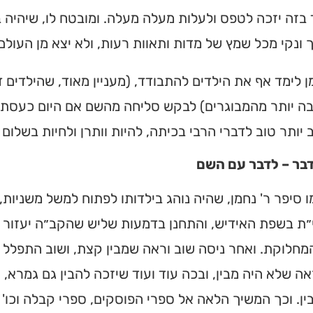
בזה יזכה לטפס ולעלות מעלה מעלה. ומובטח לו, שיהיה ב
 ונקי מכל שמץ של מדות ותאוות רעות, ולא יצא מן העול
ן לימד אף את הילדים להתבודד, (מעניין מאוד, שהילדים
ה יותר מהמבוגרים) לבקש סליחה מהשם אם היום כעסתי 
יותר טוב לדברי הרבי בכיתה, להיות וותרן ולחיות בשלום ע
דבר – לדבר עם השם
 סיפר ר' נחמן, שהיה נוהג בילדותו לפתוח למשל משניות,
ת בשפת האידיש, והתחנן בדמעות שליש שהקב״ה יעזור ל
מחלוקת. ואחר ניסה שוב וראה שמבין קצת, ושוב התפלל 
אה שלא היה מבין, ובכה עוד ועוד שיזכה להבין גם גמרא, 
ן. וכך המשיך הלאה אל ספרי הפוסקים, ספרי קבלה וכו' ו