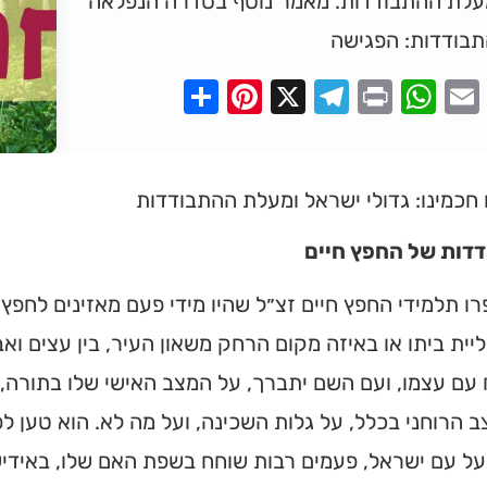
עלת ההתבודדות. מאמר נוסף בסדרה הנפלאה
תבודדות: הפגישה
Pinterest
Share
Telegram
WhatsApp
X
Print
Faceboo
Email
חכמינו: גדולי ישראל ומעלת ההתבודדות
דות של החפץ חיים
רו תלמידי החפץ חיים זצ״ל שהיו מידי פעם מאזינים לחפ
יית ביתו או באיזה מקום הרחק משאון העיר, בין עצים וא
עם עצמו, ועם השם יתברך, על המצב האישי שלו בתורה,
 הרוחני בכלל, על גלות השכינה, ועל מה לא. הוא טען לפ
ל עם ישראל, פעמים רבות שוחח בשפת האם שלו, באידיש