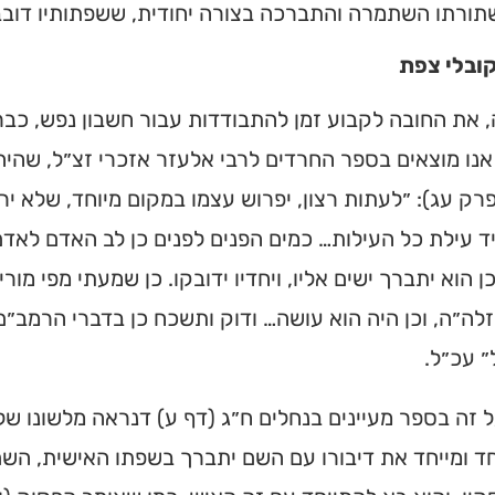
ורתו השתמרה והתברכה בצורה יחודית, ששפתותיו דובבות 
ובלי צפת
את החובה לקבוע זמן להתבודדות עבור חשבון נפש, כבר 
אנו מוצאים בספר החרדים לרבי אלעזר אזכרי זצ״ל, שהי
פרק עג): ״לעתות רצון, יפרוש עצמו במקום מיוחד, שלא ירא
ד עילת כל העילות… כמים הפנים לפנים כן לב האדם לאדם
כן הוא יתברך ישים אליו, ויחדיו ידובקו. כן שמעתי מפי מור
לה״ה, וכן היה הוא עושה… ודוק ותשכח כן בדברי הרמב״ם 
ל״ עכ״ל.
 זה בספר מעיינים בנחלים ח״ג (דף ע) דנראה מלשונו ש
חד ומייחד את דיבורו עם השם יתברך בשפתו האישית, השם