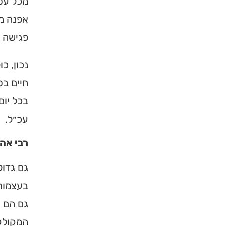
מכל עסק
אפנה מכ
פגישה י
נכון, כ
חיים בס
בכל יום
עכ״ל.
רבי אהר
גם גדול
בעצמותו
גם הם ה
המקולקל