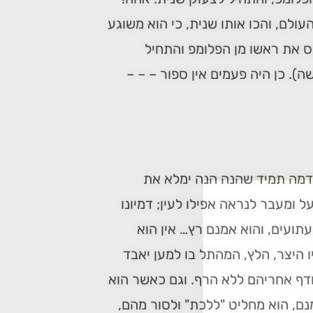
ולם, והכו אותו שנית, כי הוא משוגע
וס את ראשו מן הפלומפ והתחיל
ה). כן היה פעמים אין ספור – – –
נדמה תמיד שהנה הנה ימלא את
ל ומעבר לנראה אפילו לעין; דמיונו
עתועים, והוא אמנם רץ… אין הוא
 היצר, הלץ, המהתל בו למען יאבד
רודף אחריהם ללא הרף. וגם כאשר הוא
נם, הוא מחליט "ללכת" ולסור מהם,