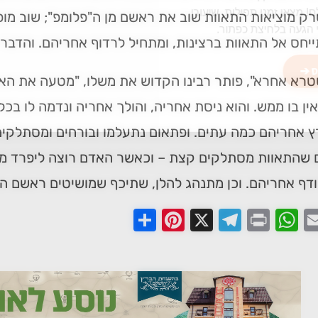
מצאו זמני תפילות, שיעורי
ק מוציאות התאוות שוב את ראשם מן ה"פלומפ"; שוב מופי
הגעה בלחיצת כפתור.
יחס אל התאוות ברצינות, ומתחיל לרדוף אחריהם. והדבר 
 ➔
טרא אחרא", פותר רבינו הקדוש את משלו, "מטעה את הא
ין בו ממש. והוא ניסת אחריה, והולך אחריה ונדמה לו בכל 
רץ אחריהם כמה עתים. ופתאום נתעלמו ובורחים ומסתלקי
שהתאוות מסתלקים קצת – וכאשר האדם רוצה ליפרד מהם,
ודף אחריהם. וכן מתנהג להלן, שתיכף שמושיטים ראשם הו
Share
Pinterest
Telegram
X
WhatsApp
Print
Email
Faceb