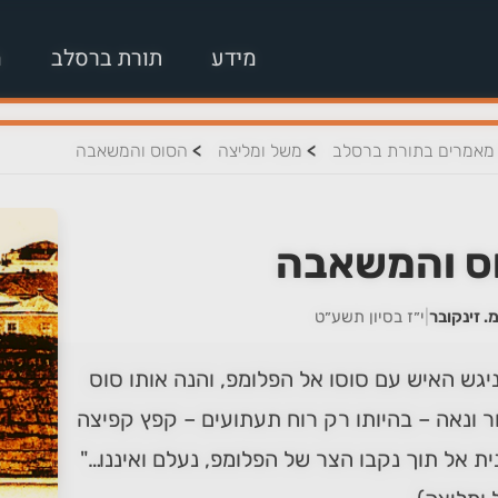
מידע
תורת ברסלב
מ
>
>
מאמרים בתורת ברסלב
משל ומליצה
הסוס והמשאבה
ס והמשאבה
. זינקובר
|
י״ז בסיון תשע״ט
יגש האיש עם סוסו אל הפלומפ, והנה אותו סוס
 ונאה – בהיותו רק רוח תעתועים – קפץ קפיצה
ית אל תוך נקבו הצר של הפלומפ, נעלם ואיננו…"