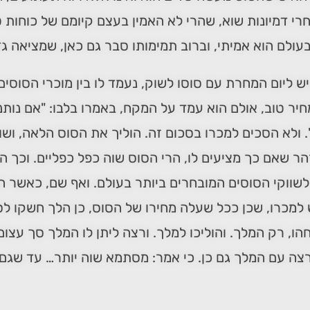
י דמיונות שוא, שהרי לא האמין בעצם קיומם של כוחות 
עולם הוא אמיתי, וברוב תמימותו סבר גם כאן, שמציאה גד
ש ליום המחרת עם סוסו לשוק, נעמד לו בין מוכרי הסוסים 
חיר טוב, אולם הוא עמד על המקח, באמרו בלבו: "אם נותני
. ולא הסכים למכרו בסכום זה. הוליך את הסוס הלאה, ושו
ר שאם כך מציעים לו, הרי הסוס שוה כפל כפליים. וכך ה
שווקי הסוסים המובחרים ביותר בעולם. ואף שם, כאשר הצ
למכרו, שכן ככל שעלה מחירו של הסוס, כן הלך חשקו לסכ
הו, רק המלך. והוליכו למלך. ורצה ליתן לו המלך סך עצום
צה עם המלך גם כן. כי אמר: מסתמא שוה יותר… עד שגם ה