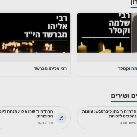
ון
מה וקסלר
רבי אליהו מברשד
ם ושירים
הרה"ח ר' נתן ליברמנש: עוונות
הרה"ח ר' שרגא לוי: מנחה ליום
נהפכים לזכויות
הכיפורים
שיעור תורה
שיר / ניגון