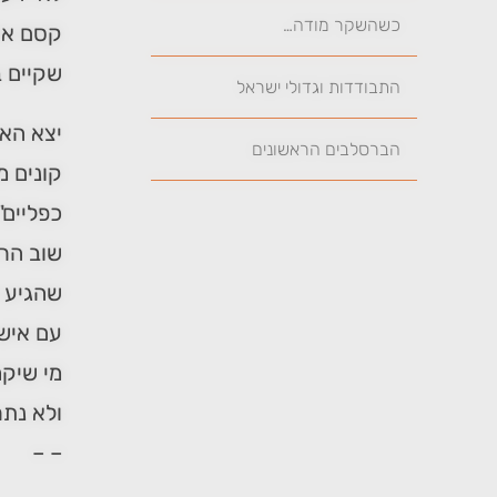
כשהשקר מודה…
קסם אחר
שקיים ב
התבודדות וגדולי ישראל
יצא האי
הברסלבים הראשונים
קונים מ
כפליים"
שוב הרה
שהגיע ל
עם איש 
מי שיקח
ולא נתר
– –