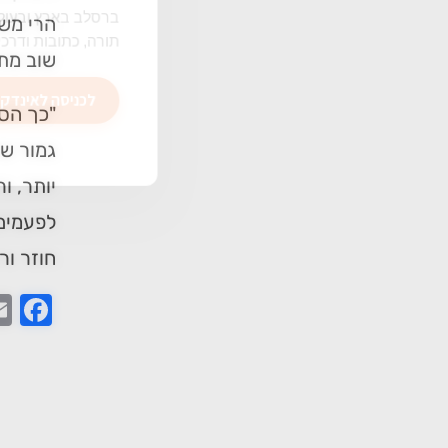
ברסלב בארץ ובעולם! 
הרי משר
תורה, כתובות ודרכי 
שוב מתי
לכניסה לאינדקס
"כך הס
גמור שא
יותר, ו
לפעמים 
חוזר ור
ook