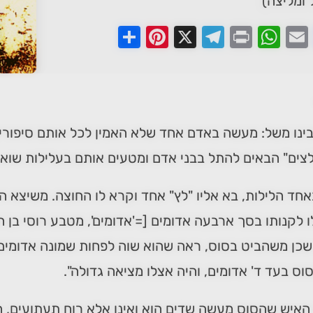
ומליצה)
Pinterest
Share
Telegram
WhatsApp
X
Print
Faceboo
Email
ינו משל: מעשה באדם אחד שלא האמין לכל אותם סיפורי
צים" הבאים להתל בבני אדם ומטעים אותם בעלילות שוא,
אחד הלילות, בא אליו "לץ" אחד וקרא לו החוצה. משיצא ה
ו לקנותו בסך ארבעה אדומים [='אדומים', מטבע רוסי בן
שכן משהביט בסוס, ראה שהוא שוה לפחות שמונה אדומים, 
וס בעד ד' אדומים, והיה אצלו מציאה גדולה".
האיש שהסוס מעשה שדים הוא ואינו אלא רוח תעתועים, ה