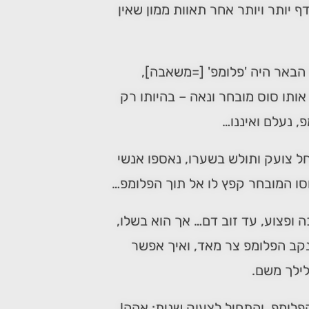
יותר ויותר אחר תאוות ממון שאין
 הבאר היה 'פלומפ' [=משאבה],
ותו סוס מובחר ונאה – בהיותו רק
, נעלם ואיננו…
החל צועק ותולש בשערו, נאספו אנשי
סו המובחר קפץ לו אל תוך הפלומפ…
 ופצוע, עד זוב דם… אך הוא בשלו,
נקב הפלומפ צר מאד, ואיך אפשר
לילך משם.
לומפ, והתחיל לצעוק שנית: אהה!