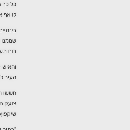
כל כך ה
לו אף א
בינתיים
שממנו ש
רוח תעת
והאיש ע
העיר לק
חששו הא
צועק הו
שיקפוץ 
"בתוך ש