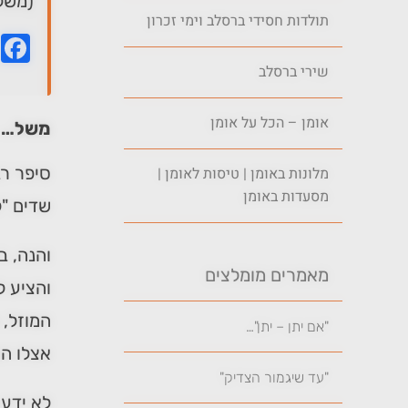
(משל 
תולדות חסידי ברסלב וימי זכרון
k
שירי ברסלב
אומן – הכל על אומן
משל…
סיפר רב
מלונות באומן | טיסות לאומן |
מסעדות באומן
שדים "ל
והנה, ב
מאמרים מומלצים
והציע ל
המוזל, 
"אם יתן – יתן"…
אצלו הס
"עד שיגמור הצדיק"
לא ידע 