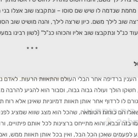
מחמת שנדמה לו שיש שם סוסו – ונתקבצו שוב אצלו בני הע
רצה שוב לילך משם. כיון שרצה לילך, והנה מושיט שוב הס
וד כנ"ל ונתקבצו שוב אליו והכוהו כנ"ל" (לשון רבינו במעש
* * *
ל
הענין ברדיפה אחר הבלי העולם והתאוות הרעות. לאדם 
 חשקו הולך ועולה גבוה גבוה, וסבור הוא להגיע להרבה מע
גורם לו לרדוף אחר אותן תאוות דמיוניות שאינן אלא רוח ת
ית כנסת או
אלו הם כוחות הטומאה, שהכל הוא מצג שווא שמציג לפניו
לב?
ו בזה ובבא, והוא מתייחס ברצינות לכל אותם פיתויים, ו
לפעמים שאכן הכל הבל, ואין בכל אותן תאוות ממש, ואמ
חדש והמקיף של בתי כנסת