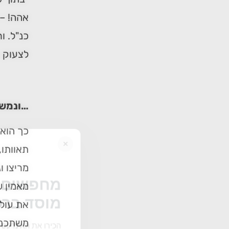
אהה! – 
כנ"ל. ו
לצעוק ע
…ונמש
כך הוא 
×
תאוותו,
מריצו ו
מחפשים ב
מאמין ש
מוסד ברס
את עולמ
משתכנע 
הכירו את האינדקס ה