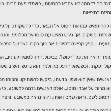
צליחה יד הסטרא אחרא להטעותו, כשמדי פעם הריהו רודף 
חיזה במציאות…
 לקח האיש עמו את הסוס אל הבאר, כדי להשקותו. על פי
ותים ומשקים. אך ניגש האיש עם סוסו אל הפלומפ, והנה א
ועים – קפץ קפיצה דמיונית אל תוך נקבו הצר של הפלומפ
ומד ורואה את כל "רכושו", כביכול, יורד לטמיון לעיניו… 
ול זעקתו, וכששאלוהו על מה ולמה הוא נרגש, השיב שסו
נשים שאין הוא שפוי בדעתו, ביקשו להשתיקו, והכוהו הכה
א מרות על אבדן סוסו… אולם לאנשים נדמה למשוגע, כי 
הסוס לשם. וראה שמכין אותו, והוא נראה כמשוגע, ורצה 
רצה לילך משם, והנה הסוס מתחיל להושיט ראשו מתוך הפ