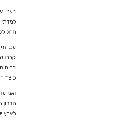
באתי אל
למדתי 
החל לספ
עמדתי א
קברו הק
בבית המ
כיצד הי
ואני עו
הברון ה
לארץ יש