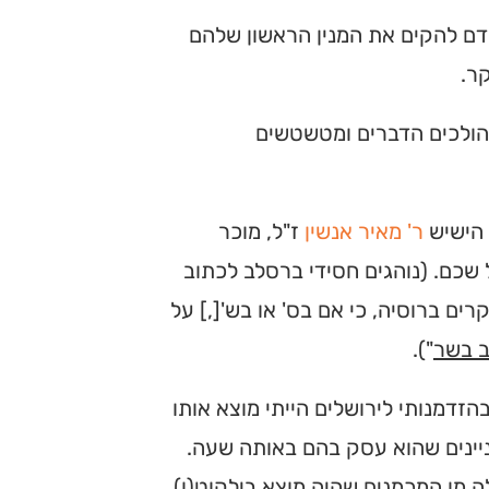
בידם להקים את המנין הראשון שלהם
ר.
 הולכים הדברים ומטשטשים
 הישיש
ר' מאיר אנשין
ז"ל, מוכר
 שכם. (נוהגים חסידי ברסלב לכתוב
ם ברוסיה, כי אם בס' או בש'[,] על
ב בשר
").
הזדמנותי לירושלים הייתי מוצא אותו
ניינים שהוא עסק בהם באותה שעה.
ה מן המכמנים שהיה מוצא בילקוט(ו)