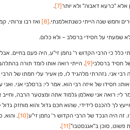
ן אלא "כרעא דאבוה" ולא יותר
[7]
.
מצאו זמני תפילות, שיעורי
הגעה בלחיצת כפתור.
ים וחמש שנה הייתי כשנתאלמנתי.
[8]
ואז רבו צרותי, קמ
 ➔
א שמעתי על חסידי ברסלב – ולא כלום.
י כלל כי הרבי הקדוש ר' נחמן זי"ע, היה פעם בחיים. אב
ל חסיד ברסלבי
[9]
. הייתי רואה אותו לומד תורה בהתלהב
 רבי אני. נזהרתי מלהגיד לו, פן אעיר עלי חמתו של הרבי
ותו: חסידו של איזה רבי הוא. אמר לי: ברסלבי אני. ואני 
ר לי: רואה אני שאלמן גלמוד אתה ומצטער הרבה, וחייב
ייעץ לך להכנס לידידי, שהוא חכם גדול והוא מוחזק גדול 
ו. זה היה הנכד של הרבי הקדוש ר' נחמן זי"ע
[10]
. והוא, 
 פשוט, סוכן ב"אגנסטבו"
[11]
.