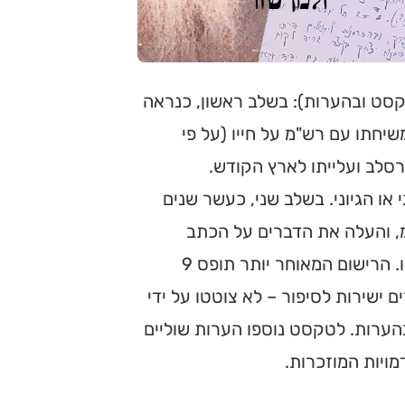
קסט ובהערות): בשלב ראשון, כנראה
חתו עם רש"מ על חייו (על פי
סלב ועלייתו לארץ הקודש.
ונולוגי או הגיוני. בשלב שני, כעשר שנים
מ, והעלה את הדברים על הכתב
כסיפור דברים מסודר, בגוף ראשון, כאילו המספר הוא רש"מ עצמו. הרישום המאוחר יותר תופס 9
 ישירות לסיפור – לא צוטטו על ידי
ערות. לטקסט נוספו הערות שוליים
ויות המוזכרות.