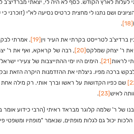
לעלות לארץ הקודש. כסף לא היה לי, יצאתי מברדיצ'ב 
יונים ושם נתנו לי מחצית כרטיס נסיעה לא"י (זוכרני כי
.
[18]
ן ברדיצ'ב לטרייסט בקרתי את העיר וין
[19]
. אמרתי לבקר
את ר' יצחק שמלקס
[20]
, רבה של קראקא, ואף את ר' יצ
תי לראות
[21]
. הימים היו ימי ההתייצבות של צעירי ישראל
בקש ברכה מפיו. ניצלתי את ההזדמנות היקרה הזאת ובקש
שם כפיו הקדושות על ראשו וברך אותי. רק מילה אחת שמ
ותה לאיש
[23]
.
נו של ר' שלמה קלוגר מבראד ראיתי (הרבי כידוע אומר בל
לכות יכול גם לגלות מופתים, שנאמר "מופתיו ומשפטי פיו"