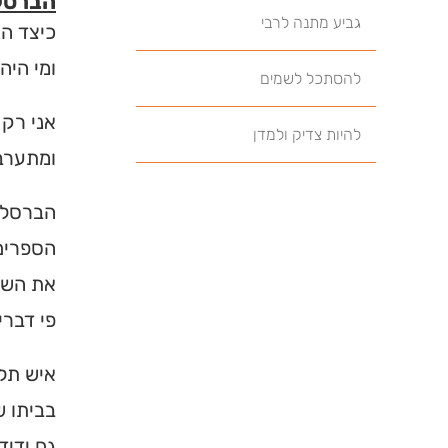
הברסלב
גביע מתנה לרבי
כיצד הג
ומי היה
להסתכל לשמים
אני רק 
להיות צדיק ולמדן
ומתערבב
הברסלבי
הספרים 
את השם 
פי דברי
איש תל 
בביתו ש
גם ידיד