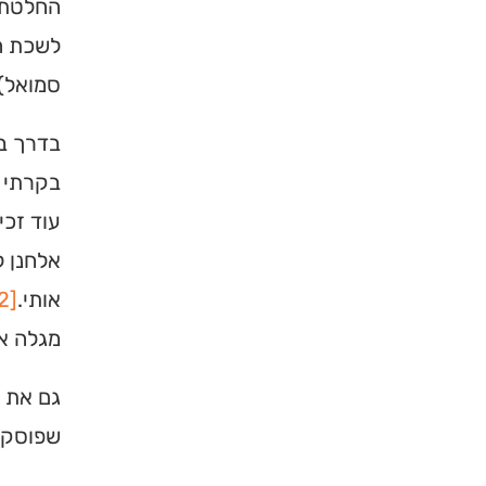
החלטתי 
לשכת הצ
סמואל)
בדרך בי
בקרתי 
עוד זכי
אלחנן ל
אותי.
[22]
מגלה א
גם את ב
שפוסק ה