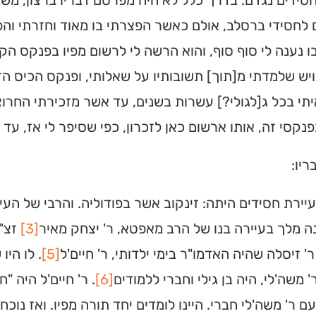
ידים נגדם. בדרך כלל לא היה מפרסם דבריו ברצון, משו
 לחסידי ברסלב, אולם כאשר הפצרתי בו מאוד וחזרתי והפ
 נענה לי סוף סוף, והוא הרשה לי לרשום מפיו בפנקס הקט
ויש שלמדתי מ[תוך] תשובותיו על שאלותי, ופנקס הכיס הזה
תי בכל ג[לגולי?] עשרות בשנים, עד אשר מזכירתי החרוצ
נקסי זה, אותו ארשום כאן לזכרון, כפי שסיפר לי אז, ע
ריו:
עיירת חסידים היתה: זינקוב אשר בפודוליה. והרבי של הע
 מלך בעיירה בנו של הרב מאפטא, ר' יצחק מאיר
[3]
זצ"ל
ית כנסת או
ר' זיסלה שהיה האדמו"ר בימי ילדותי, ר' חיים'ל
[5]
. לו היו
לב?
' משה'לי, היה בן גילי וחברי ללמודים
[6]
. ר' חיים'ל היה "ח
ם ר' משה'לי חברי. היינו לומדים יחד תורה מפיו. ואז נוכ
חדש והמקיף של בתי כנסת