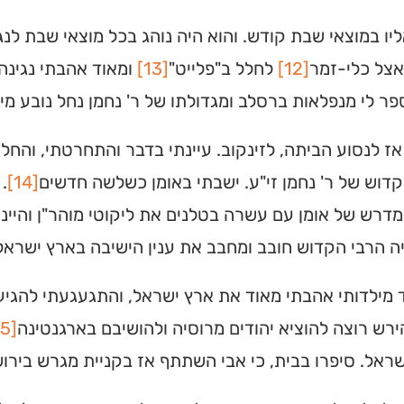
יו במוצאי שבת קודש. והוא היה נוהג בכל מוצאי שבת לנגן 
אצל כלי-זמר
[12]
לחלל ב"פלייט"
[13]
ומאוד אהבתי נגינה.
ר לי מנפלאות ברסלב ומגדולתו של ר' נחמן נחל נובע מים חי
ז לנסוע הביתה, לזינקוב. עיינתי בדבר והתחרטתי, והחל
דוש של ר' נחמן זי"ע. ישבתי באומן כשלשה חדשים
[14]
.
דרש של אומן עם עשרה בטלנים את ליקוטי מוהר"ן והיינ
ה הרבי הקדוש חובב ומחבב את ענין הישיבה בארץ ישראל
ד מילדותי אהבתי מאוד את ארץ ישראל, והתגעגעתי להגיע ל
ירש רוצה להוציא יהודים מרוסיה ולהושיבם בארגנטינה
[15]
ראל. סיפרו בבית, כי אבי השתתף אז בקניית מגרש בירוש