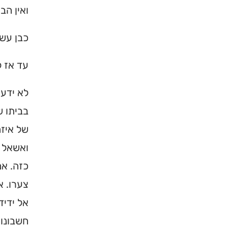
ואין הב
ברסלב בארץ ובעולם! 
תורה, כתובות ודרכי 
כבן עשר
לכניסה לאינדקס
עד אז ל
לא ידעת
בביתו ש
של איזה
ואשאל א
כזה. אמ
צערו. א
אל ידיד
חשבונות