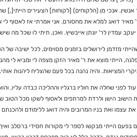
 אנשין. אנכי מן (הלקוחים) [לקוחות] הצעירים הייתי[,] ש
 מאיר דואג למלא את מחסורם. אני אמרתי אז לאסוף לי
 יעקב עמדין לר' יונתן אייבשיץ. ואכן, תיתי לו שכל מה שיש 
שהייתי מזדמן לירושלים בזמנים מסוימים, לכל ישיבה של ה
גה, הייתי מוצא את ר' מאיר הזקן מצפה לי ומביא לי מהני 
קרי המציאות. והיה נהנה בכל פעם שהצליח ליהנות אותי.
עוד לפני שחלה את חוליו ברגליו וההליכה כבדה עליו, והו
הישוב הישן ולרדת למרתפים ולאסוף לשקו מכל הטוב שח
ת עצמו ואת בניו המרובים והיה דואג ללימודם ולהכנתם ל
 בפעם הייתי מבקשו לספר לי מקורות חסידי ברסלב ואיך 