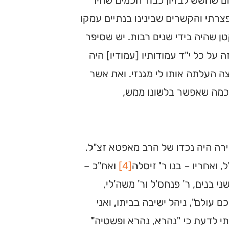
ם שחשש לבזיון כבוד חכמים שהיו
צרתי והקשרים שבינינו בנתיים עמקו
ן שהיה בידי שנים רבות. יש שסיפר
 על כל י"ד עמודותיו [עמודיו] היה
ה העלתה אותו לי מגנזי. ואת אשר
ד כמה שאפשר בלשונו ממש,
יירה היה נכדו של הרב מאפטא זצ"ל.
, ואחריו – בנו ר' זיסלה
[4]
ואח"כ –
 שני בנים, ר' פנחס'ל ור' משה'לי,
כם עולם", ניהל ישיבה בביתו, ואני
חתי לדעת כי "נהרא, נהרא ופשטיה"