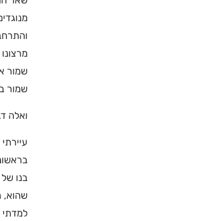
שאר החס
מנוגדים
והתרחבו
מרצונו 
שמור אי
שמור בפ
ואלה דב
×
עיירתי 
בראשונה
מחפשים ב
בנו של 
מוסד ברס
שהוא, ר
למדתי ע
הכירו את האינדקס ה