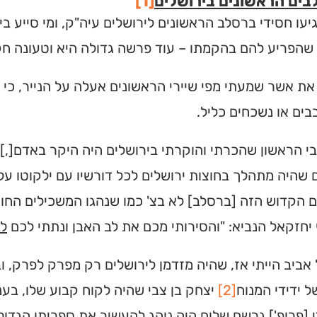
ים הראשונים בירושלים
[1]
יעו חסידי ברסלב הראשונים לירושלים עיה"ק, ומי סייע 
 שהפריע להם בהקמתו – עוד פרשה גדולה היא וטעונה חק
את אשר שמעתי מפי שיירי הראשונים אעלה על הנייר, כי
ים או נשכחים כליל.
 הראשון שהכרתי והוקרתי בירושלים היה היקר באדם[,]
שהיה מתהלך בחוצות ירושלים לכל דורשיו עם ילקוטו על
הקדוש הזה [ברסלב] לא בצ' כמו שנהגו המשכילים החוקרי
 יחזקאל הנביא: "והסירותי מכם את לב האבן ונתתי לכם
ל
אביב הייתי אז, שהיה מזדמן לירושלים רק מפרק לפרק, וב
ל ידידי המנוח
[2]
יצחק בן צבי שהיה לקוח קבוע שלו, בע
י [פרופ'] גרשם שלום היה נוהג להעשיר את ספריתו הגדול