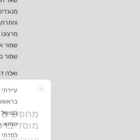
שאר החס
מנוגדים
והתרחבו
מרצונו 
שמור אי
שמור בפ
ואלה דב
×
עיירתי 
בראשונה
מחפשים ב
בנו של 
מוסד ברס
שהוא, ר
למדתי ע
הכירו את האינדקס ה