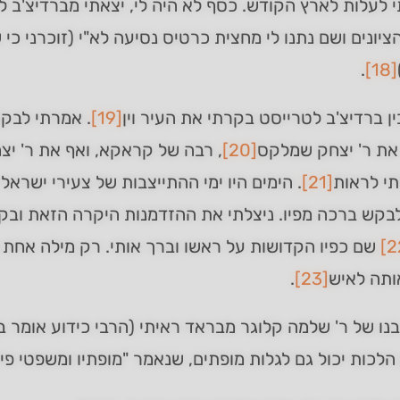
לעלות לארץ הקודש. כסף לא היה לי, יצאתי מברדיצ'ב 
יונים ושם נתנו לי מחצית כרטיס נסיעה לא"י (זוכרני כי
.
[18]
ן ברדיצ'ב לטרייסט בקרתי את העיר וין
[19]
. אמרתי לבקר
את ר' יצחק שמלקס
[20]
, רבה של קראקא, ואף את ר' יצ
תי לראות
[21]
. הימים היו ימי ההתייצבות של צעירי ישראל
בקש ברכה מפיו. ניצלתי את ההזדמנות היקרה הזאת ובקש
שם כפיו הקדושות על ראשו וברך אותי. רק מילה אחת שמ
ותה לאיש
[23]
.
נו של ר' שלמה קלוגר מבראד ראיתי (הרבי כידוע אומר בל
לכות יכול גם לגלות מופתים, שנאמר "מופתיו ומשפטי פיו"