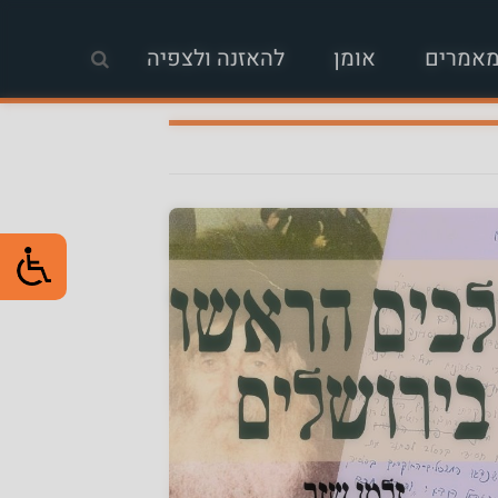
אמרים
אומן
להאזנה ולצפיה