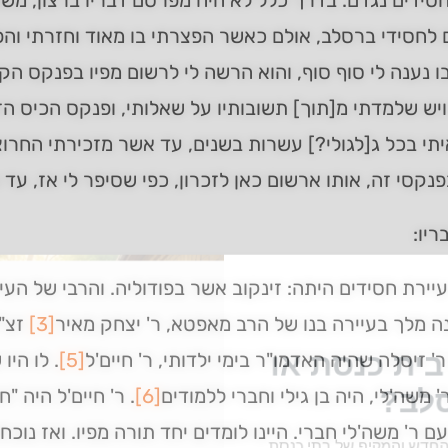
ידים נגדם. בדרך כלל לא היה מפרסם דבריו ברצון, משו
 לחסידי ברסלב, אולם כאשר הפצרתי בו מאוד וחזרתי והפ
 נענה לי סוף סוף, והוא הרשה לי לרשום מפיו בפנקס הקט
ויש שלמדתי מ[תוך] תשובותיו על שאלותי, ופנקס הכיס הזה
תי בכל ג[לגולי?] עשרות בשנים, עד אשר מזכירתי החרוצ
נקסי זה, אותו ארשום כאן לזכרון, כפי שסיפר לי אז, ע
ריו:
עיירת חסידים היתה: זינקוב אשר בפודוליה. והרבי של הע
 מלך בעיירה בנו של הרב מאפטא, ר' יצחק מאיר
[3]
זצ"ל
ית כנסת או
ר' זיסלה שהיה האדמו"ר בימי ילדותי, ר' חיים'ל
[5]
. לו היו
לב?
' משה'לי, היה בן גילי וחברי ללמודים
[6]
. ר' חיים'ל היה "ח
ם ר' משה'לי חברי. היינו לומדים יחד תורה מפיו. ואז נוכ
חדש והמקיף של בתי כנסת