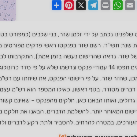
Pinterest
Share
Telegram
WhatsApp
X
Print
Faceboo
Email
לפנינו נכתב על ידי זלמן שזר, בני שלבים (כמפורט בט
 שנת תשי"ד, רשם שזר בפנקסו ראשי פרקים מפורטים משי
של שזר, נראה שהרישום נעשה בזמן אמת), התקרבותו לבר
הרישומים תפסו 14 עמודי פנקס ונרשמו שלא על פי סדר כר
ן, שחזר שזר, על פי רישומי הפנקס, את שיחתו עם רש"
גדולים, ואותו הבאנו כאן. חלקים מהפנקס – שאינם קשורים
שום המאוחר יותר. להשלמת הדברים, הבאנו את חלקם בה
העורכים, במטרה להרחיב, להסביר ולתת רקע לדברים ולדמ