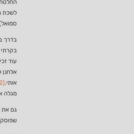
החלטתי 
לשכת הצ
סמואל)
בדרך בי
בקרתי 
עוד זכי
אלחנן ל
אותי.
[22]
מגלה א
גם את ב
שפוסק ה