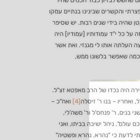
ם שחשש לבזיון כבוד חכמים שהיו
צרתי והקשרים שבינינו בנתיים עמקו
ן שהיה בידי שנים רבות. יש שסיפר
 על כל י"ד עמודותיו [עמודיו] היה
ה העלתה אותו לי מגנזי. ואת אשר
ד כמה שאפשר בלשונו ממש,
יירה היה נכדו של הרב מאפטא זצ"ל.
, ואחריו – בנו ר' זיסלה
[4]
ואח"כ –
 שני בנים, ר' פנחס'ל ור' משה'לי,
כם עולם", ניהל ישיבה בביתו, ואני
חתי לדעת כי "נהרא, נהרא ופשטיה"