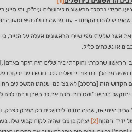
ים הראשונים בירושלים
[1]
יעו חסידי ברסלב הראשונים לירושלים עיה"ק, ומי סייע 
 שהפריע להם בהקמתו – עוד פרשה גדולה היא וטעונה חק
את אשר שמעתי מפי שיירי הראשונים אעלה על הנייר, כי
ים או נשכחים כליל.
 הראשון שהכרתי והוקרתי בירושלים היה היקר באדם[,]
שהיה מתהלך בחוצות ירושלים לכל דורשיו עם ילקוטו על
הקדוש הזה [ברסלב] לא בצ' כמו שנהגו המשכילים החוקרי
 יחזקאל הנביא: "והסירותי מכם את לב האבן ונתתי לכם
ל
אביב הייתי אז, שהיה מזדמן לירושלים רק מפרק לפרק, וב
ל ידידי המנוח
[2]
יצחק בן צבי שהיה לקוח קבוע שלו, בע
י [פרופ'] גרשם שלום היה נוהג להעשיר את ספריתו הגדול