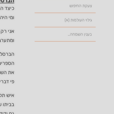
הברסלב
צעקת החיפוש
כיצד הג
ומי היה
גילוי העולמות (א)
אני רק 
בענין השמחה…
ומתערבב
הברסלבי
הספרים 
את השם 
פי דברי
איש תל 
בביתו ש
גם ידיד