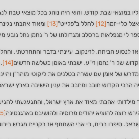
יו במוצאי שבת קודש. והוא היה נוהג בכל מוצאי שבת לנגן 
אצל כלי-זמר
[12]
לחלל ב"פלייט"
[13]
ומאוד אהבתי נגינה.
ר לי מנפלאות ברסלב ומגדולתו של ר' נחמן נחל נובע מים חי
ז לנסוע הביתה, לזינקוב. עיינתי בדבר והתחרטתי, והחל
דוש של ר' נחמן זי"ע. ישבתי באומן כשלשה חדשים
[14]
.
דרש של אומן עם עשרה בטלנים את ליקוטי מוהר"ן והיינ
ה הרבי הקדוש חובב ומחבב את ענין הישיבה בארץ ישראל
ד מילדותי אהבתי מאוד את ארץ ישראל, והתגעגעתי להגיע ל
ירש רוצה להוציא יהודים מרוסיה ולהושיבם בארגנטינה
[15]
ראל. סיפרו בבית, כי אבי השתתף אז בקניית מגרש בירוש