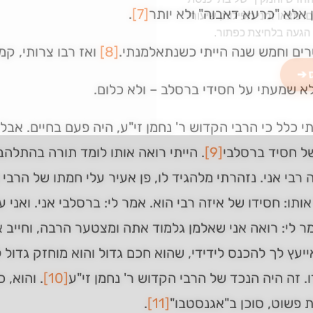
ן אלא "כרעא דאבוה" ולא יותר
[7]
.
מצאו זמני תפילות, שיעורי
הגעה בלחיצת כפתור.
ים וחמש שנה הייתי כשנתאלמנתי.
[8]
ואז רבו צרותי, קמ
 ➔
א שמעתי על חסידי ברסלב – ולא כלום.
י כלל כי הרבי הקדוש ר' נחמן זי"ע, היה פעם בחיים. אב
ל חסיד ברסלבי
[9]
. הייתי רואה אותו לומד תורה בהתלהב
 רבי אני. נזהרתי מלהגיד לו, פן אעיר עלי חמתו של הרבי
ותו: חסידו של איזה רבי הוא. אמר לי: ברסלבי אני. ואני 
ר לי: רואה אני שאלמן גלמוד אתה ומצטער הרבה, וחייב
ייעץ לך להכנס לידידי, שהוא חכם גדול והוא מוחזק גדול 
ו. זה היה הנכד של הרבי הקדוש ר' נחמן זי"ע
[10]
. והוא, 
 פשוט, סוכן ב"אגנסטבו"
[11]
.