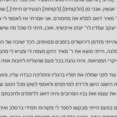
 אנשין. אנכי מן (הלקוחים) [לקוחות] הצעירים הייתי[,] ש
 מאיר דואג למלא את מחסורם. אני אמרתי אז לאסוף לי
 יעקב עמדין לר' יונתן אייבשיץ. ואכן, תיתי לו שכל מה שיש 
שהייתי מזדמן לירושלים בזמנים מסוימים, לכל ישיבה של ה
גה, הייתי מוצא את ר' מאיר הזקן מצפה לי ומביא לי מהני 
קרי המציאות. והיה נהנה בכל פעם שהצליח ליהנות אותי.
עוד לפני שחלה את חוליו ברגליו וההליכה כבדה עליו, והו
הישוב הישן ולרדת למרתפים ולאסוף לשקו מכל הטוב שח
ת עצמו ואת בניו המרובים והיה דואג ללימודם ולהכנתם ל
 בפעם הייתי מבקשו לספר לי מקורות חסידי ברסלב ואיך 