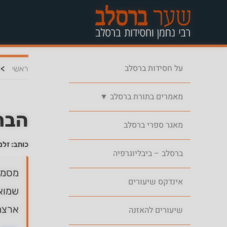
על חסידות ברסלב
>
ראשי
מאמרים בתורת ברסלב ▼
הבר
מאגר ספרי ברסלב
כותב: זלמ
ברסלב – ביבליוגרפיה
מסמך
אינדקס שיעורים
שמואל
ארצה 
שיעורים להאזנה