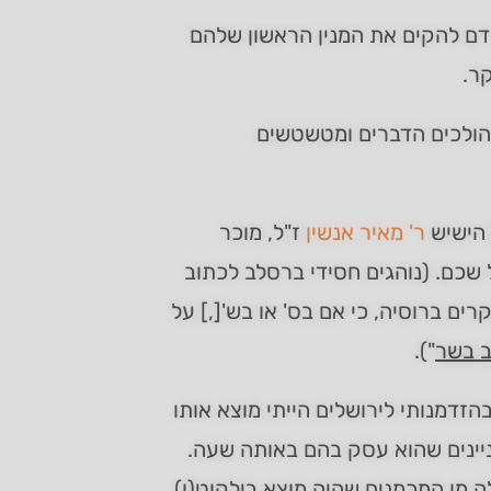
בידם להקים את המנין הראשון שלהם
ר.
 הולכים הדברים ומטשטשים
 הישיש
ר' מאיר אנשין
ז"ל, מוכר
 שכם. (נוהגים חסידי ברסלב לכתוב
ם ברוסיה, כי אם בס' או בש'[,] על
ב בשר
").
הזדמנותי לירושלים הייתי מוצא אותו
ניינים שהוא עסק בהם באותה שעה.
ה מן המכמנים שהיה מוצא בילקוט(ו)