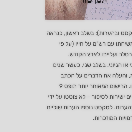
קסט ובהערות): בשלב ראשון, כנראה
חתו עם רש"מ על חייו (על פי
סלב ועלייתו לארץ הקודש.
ונולוגי או הגיוני. בשלב שני, כעשר שנים
מ, והעלה את הדברים על הכתב
כסיפור דברים מסודר, בגוף ראשון, כאילו המספר הוא רש"מ עצמו. הרישום המאוחר יותר תופס 9
 ישירות לסיפור – לא צוטטו על ידי
ערות. לטקסט נוספו הערות שוליים
ויות המוזכרות.