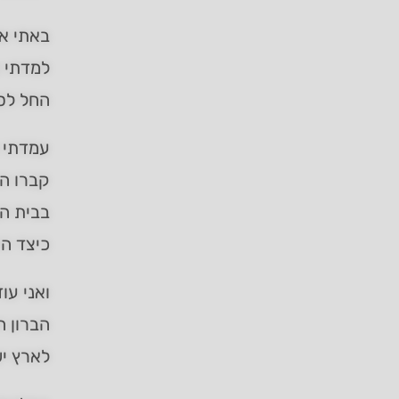
באתי אל
למדתי 
החל לספ
עמדתי א
קברו הק
בבית המ
כיצד הי
ואני עו
הברון ה
לארץ יש