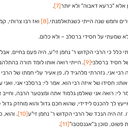
ן אלא "כרעא דאבוה" ולא יותר
[7]
.
מצאו זמני תפילות, שיעורי
הגעה בלחיצת כפתור.
ים וחמש שנה הייתי כשנתאלמנתי.
[8]
ואז רבו צרותי, קמ
ס ➔
א שמעתי על חסידי ברסלב – ולא כלום.
י כלל כי הרבי הקדוש ר' נחמן זי"ע, היה פעם בחיים. אב
ל חסיד ברסלבי
[9]
. הייתי רואה אותו לומד תורה בהתלהב
 רבי אני. נזהרתי מלהגיד לו, פן אעיר עלי חמתו של הרבי
ותו: חסידו של איזה רבי הוא. אמר לי: ברסלבי אני. ואני 
ר לי: רואה אני שאלמן גלמוד אתה ומצטער הרבה, וחייב
ייעץ לך להכנס לידידי, שהוא חכם גדול והוא מוחזק גדול 
ו. זה היה הנכד של הרבי הקדוש ר' נחמן זי"ע
[10]
. והוא, 
 פשוט, סוכן ב"אגנסטבו"
[11]
.