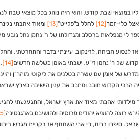
יו במוצאי שבת קודש. והוא היה נוהג בכל מוצאי שבת לנגן 
אצל כלי-זמר
[12]
לחלל ב"פלייט"
[13]
ומאוד אהבתי נגינה.
ר לי מנפלאות ברסלב ומגדולתו של ר' נחמן נחל נובע מים חי
ז לנסוע הביתה, לזינקוב. עיינתי בדבר והתחרטתי, והחל
דוש של ר' נחמן זי"ע. ישבתי באומן כשלשה חדשים
[14]
.
דרש של אומן עם עשרה בטלנים את ליקוטי מוהר"ן והיינ
ה הרבי הקדוש חובב ומחבב את ענין הישיבה בארץ ישראל
ד מילדותי אהבתי מאוד את ארץ ישראל, והתגעגעתי להגיע ל
ירש רוצה להוציא יהודים מרוסיה ולהושיבם בארגנטינה
[15]
ראל. סיפרו בבית, כי אבי השתתף אז בקניית מגרש בירוש