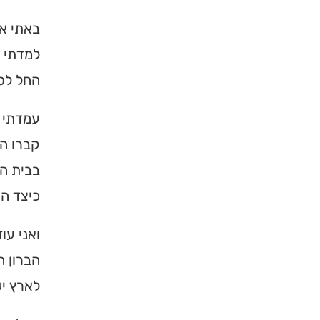
באתי אל
למדתי 
החל לספ
עמדתי א
קברו הק
בבית המ
כיצד הי
ואני עו
הברון ה
לארץ יש