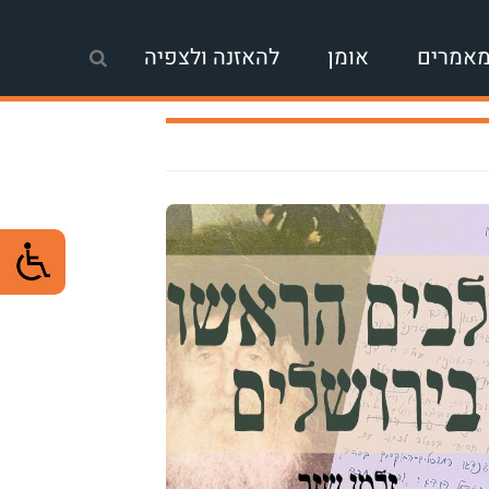
אמרים
אומן
להאזנה ולצפיה