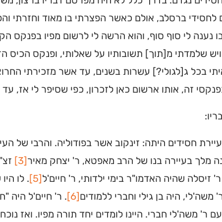
ידים נגדם. בדרך כלל לא היה מפרסם דבריו ברצון, משו
 לחסידי ברסלב, אולם כאשר הפצרתי בו מאוד וחזרתי והפ
 נענה לי סוף סוף, והוא הרשה לי לרשום מפיו בפנקס הקט
ויש שלמדתי מ[תוך] תשובותיו על שאלותי, ופנקס הכיס הזה
תי בכל ג[לגולי?] עשרות בשנים, עד אשר מזכירתי החרוצ
נקסי זה, אותו ארשום כאן לזכרון, כפי שסיפר לי אז, ע
ריו:
עיירת חסידים היתה: זינקוב אשר בפודוליה. והרבי של הע
 מלך בעיירה בנו של הרב מאפטא, ר' יצחק מאיר
[3]
זצ"ל
ית כנסת או
ר' זיסלה שהיה האדמו"ר בימי ילדותי, ר' חיים'ל
[5]
. לו היו
לב?
' משה'לי, היה בן גילי וחברי ללמודים
[6]
. ר' חיים'ל היה "ח
ם ר' משה'לי חברי. היינו לומדים יחד תורה מפיו. ואז נוכ
חדש והמקיף של בתי כנסת