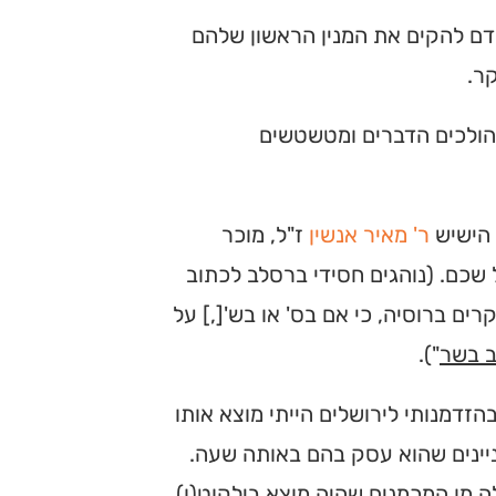
בידם להקים את המנין הראשון שלהם
ר.
 הולכים הדברים ומטשטשים
 הישיש
ר' מאיר אנשין
ז"ל, מוכר
 שכם. (נוהגים חסידי ברסלב לכתוב
ם ברוסיה, כי אם בס' או בש'[,] על
ב בשר
").
הזדמנותי לירושלים הייתי מוצא אותו
ניינים שהוא עסק בהם באותה שעה.
ה מן המכמנים שהיה מוצא בילקוט(ו)