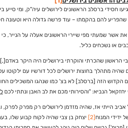
ים הראשונים בירושלים
[1]
יעו חסידי ברסלב הראשונים לירושלים עיה"ק, ומי סייע 
 שהפריע להם בהקמתו – עוד פרשה גדולה היא וטעונה חק
את אשר שמעתי מפי שיירי הראשונים אעלה על הנייר, כי
ים או נשכחים כליל.
 הראשון שהכרתי והוקרתי בירושלים היה היקר באדם[,]
שהיה מתהלך בחוצות ירושלים לכל דורשיו עם ילקוטו על
הקדוש הזה [ברסלב] לא בצ' כמו שנהגו המשכילים החוקרי
 יחזקאל הנביא: "והסירותי מכם את לב האבן ונתתי לכם
ל
אביב הייתי אז, שהיה מזדמן לירושלים רק מפרק לפרק, וב
ל ידידי המנוח
[2]
יצחק בן צבי שהיה לקוח קבוע שלו, בע
י [פרופ'] גרשם שלום היה נוהג להעשיר את ספריתו הגדול