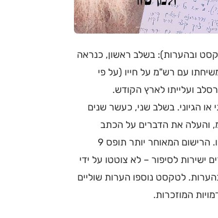
קסט ובהערות): בשלב ראשון, כנראה
חתו עם רש"מ על חייו (על פי
סלב ועלייתו לארץ הקודש.
ונולוגי או הגיוני. בשלב שני, כעשר שנים
מ, והעלה את הדברים על הכתב
כסיפור דברים מסודר, בגוף ראשון, כאילו המספר הוא רש"מ עצמו. הרישום המאוחר יותר תופס 9
 ישירות לסיפור – לא צוטטו על ידי
ערות. לטקסט נוספו הערות שוליים
ויות המוזכרות.