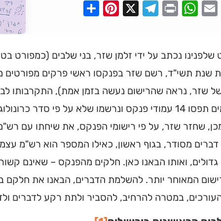
Pinterest
Share
Telegram
WhatsApp
X
Print
Faceboo
Email
לפנינו נכתב על ידי זלמן שזר, בני שלבים (כמפורט בט
 שנת תשי"ד, רשם שזר בפנקסו ראשי פרקים מפורטים משי
של שזר, נראה שהרישום נעשה בזמן אמת), התקרבותו לבר
הרישומים תפסו 14 עמודי פנקס ונרשמו שלא על פי סדר כר
ן, שחזר שזר, על פי רישומי הפנקס, את שיחתו עם רש"
גדולים, ואותו הבאנו כאן. חלקים מהפנקס – שאינם קשורים
שום המאוחר יותר. להשלמת הדברים, הבאנו את חלקם בה
העורכים, במטרה להרחיב, להסביר ולתת רקע לדברים ולדמ