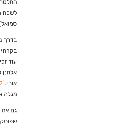
החלטתי 
לשכת הצ
סמואל)
בדרך בי
בקרתי 
עוד זכי
אלחנן ל
אותי.
[22]
מגלה א
גם את ב
שפוסק ה