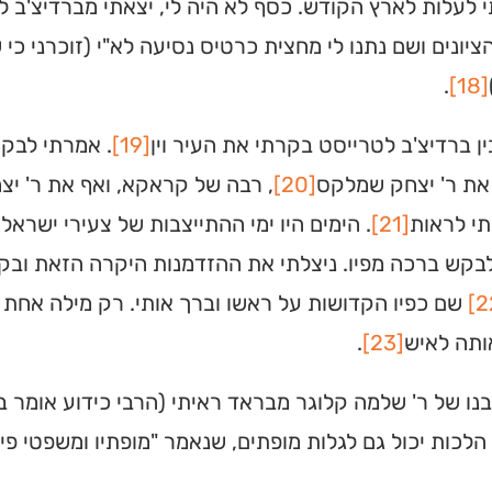
לעלות לארץ הקודש. כסף לא היה לי, יצאתי מברדיצ'ב 
יונים ושם נתנו לי מחצית כרטיס נסיעה לא"י (זוכרני כי
.
[18]
ן ברדיצ'ב לטרייסט בקרתי את העיר וין
[19]
. אמרתי לבקר
את ר' יצחק שמלקס
[20]
, רבה של קראקא, ואף את ר' יצ
תי לראות
[21]
. הימים היו ימי ההתייצבות של צעירי ישראל
בקש ברכה מפיו. ניצלתי את ההזדמנות היקרה הזאת ובקש
שם כפיו הקדושות על ראשו וברך אותי. רק מילה אחת שמ
ותה לאיש
[23]
.
נו של ר' שלמה קלוגר מבראד ראיתי (הרבי כידוע אומר בל
לכות יכול גם לגלות מופתים, שנאמר "מופתיו ומשפטי פיו"