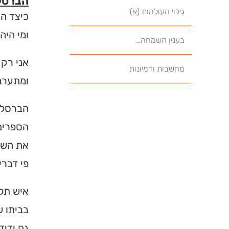
הברסלב
גילוי העולמות (א)
כיצד הג
ומי היה
בענין השמחה…
אני רק 
מחשבות ודמיונות
ומתערבב
הברסלבי
הספרים 
את השם 
פי דברי
איש תל 
בביתו ש
גם ידיד