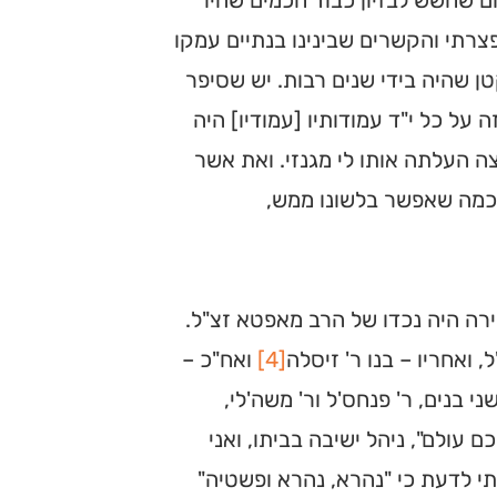
ם שחשש לבזיון כבוד חכמים שהיו
צרתי והקשרים שבינינו בנתיים עמקו
ן שהיה בידי שנים רבות. יש שסיפר
 על כל י"ד עמודותיו [עמודיו] היה
ה העלתה אותו לי מגנזי. ואת אשר
ד כמה שאפשר בלשונו ממש,
יירה היה נכדו של הרב מאפטא זצ"ל.
, ואחריו – בנו ר' זיסלה
[4]
ואח"כ –
 שני בנים, ר' פנחס'ל ור' משה'לי,
כם עולם", ניהל ישיבה בביתו, ואני
חתי לדעת כי "נהרא, נהרא ופשטיה"