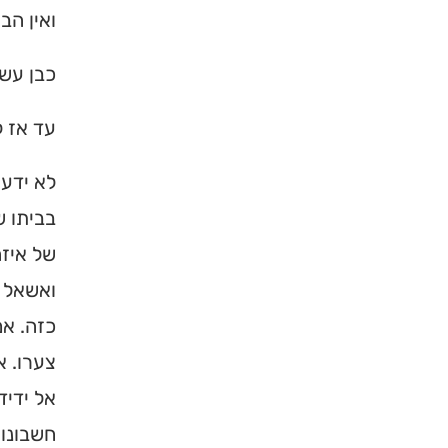
ואין הב
ברסלב בארץ ובעולם! 
תורה, כתובות ודרכי 
כבן עשר
לכניסה לאינדק
עד אז ל
לא ידעת
בביתו ש
של איזה
ואשאל א
כזה. אמ
צערו. א
אל ידיד
חשבונות