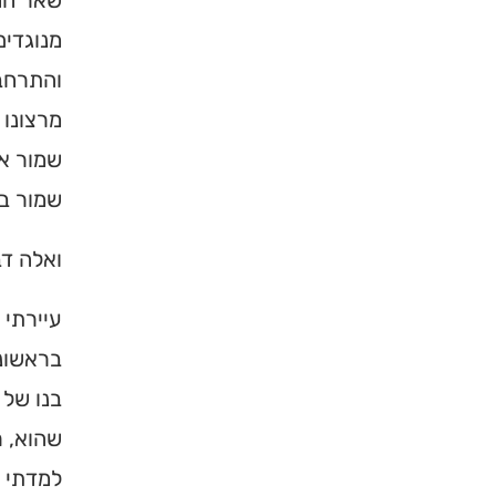
שאר החס
מנוגדים
והתרחבו
מרצונו 
שמור אי
שמור בפ
ואלה דב
×
עיירתי 
בראשונה
מחפשים ב
בנו של 
מוסד ברס
שהוא, ר
למדתי ע
הכירו את האינדקס ה