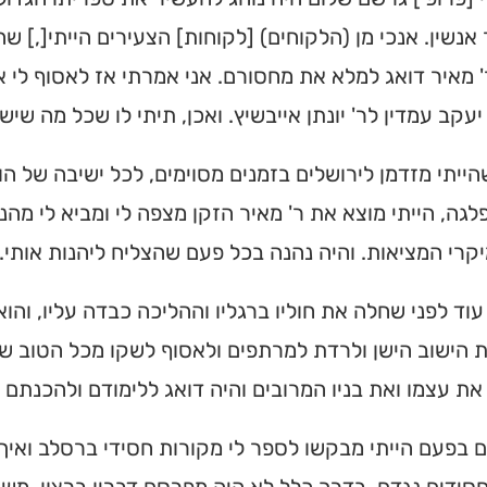
 אנשין. אנכי מן (הלקוחים) [לקוחות] הצעירים הייתי[,] ש
 מאיר דואג למלא את מחסורם. אני אמרתי אז לאסוף לי
 יעקב עמדין לר' יונתן אייבשיץ. ואכן, תיתי לו שכל מה שיש 
שהייתי מזדמן לירושלים בזמנים מסוימים, לכל ישיבה של ה
גה, הייתי מוצא את ר' מאיר הזקן מצפה לי ומביא לי מהני 
קרי המציאות. והיה נהנה בכל פעם שהצליח ליהנות אותי.
עוד לפני שחלה את חוליו ברגליו וההליכה כבדה עליו, והו
הישוב הישן ולרדת למרתפים ולאסוף לשקו מכל הטוב שח
ת עצמו ואת בניו המרובים והיה דואג ללימודם ולהכנתם ל
 בפעם הייתי מבקשו לספר לי מקורות חסידי ברסלב ואיך 