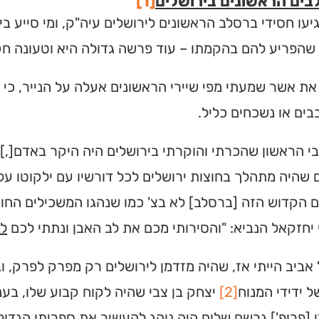
ים הראשונים בירושלים
[1]
יעו חסידי ברסלב הראשונים לירושלים עיה"ק, ומי סייע 
 שהפריע להם בהקמתו – עוד פרשה גדולה היא וטעונה חק
את אשר שמעתי מפי שיירי הראשונים אעלה על הנייר, כי
ים או נשכחים כליל.
 הראשון שהכרתי והוקרתי בירושלים היה היקר באדם[,]
שהיה מתהלך בחוצות ירושלים לכל דורשיו עם ילקוטו על
הקדוש הזה [ברסלב] לא בצ' כמו שנהגו המשכילים החוקרי
 יחזקאל הנביא: "והסירותי מכם את לב האבן ונתתי לכם
ל
אביב הייתי אז, שהיה מזדמן לירושלים רק מפרק לפרק, וב
ל ידידי המנוח
[2]
יצחק בן צבי שהיה לקוח קבוע שלו, בע
י [פרופ'] גרשם שלום היה נוהג להעשיר את ספריתו הגדול