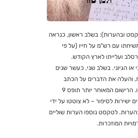
קסט ובהערות): בשלב ראשון, כנראה
חתו עם רש"מ על חייו (על פי
סלב ועלייתו לארץ הקודש.
ונולוגי או הגיוני. בשלב שני, כעשר שנים
מ, והעלה את הדברים על הכתב
כסיפור דברים מסודר, בגוף ראשון, כאילו המספר הוא רש"מ עצמו. הרישום המאוחר יותר תופס 9
 ישירות לסיפור – לא צוטטו על ידי
ערות. לטקסט נוספו הערות שוליים
ויות המוזכרות.