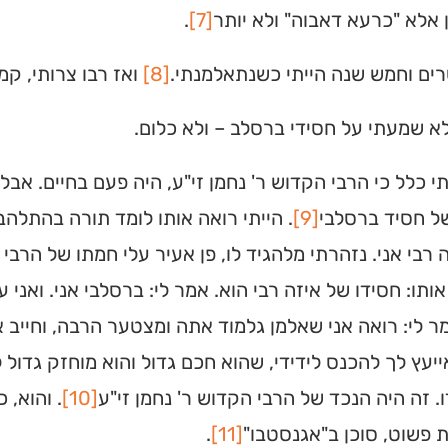
ן אלא "כרעא דאבוה" ולא יותר
[7]
.
מצאו זמני תפילות, שיעורי
הגעה בלחיצת כפתור.
ים וחמש שנה הייתי כשנתאלמנתי.
[8]
ואז רבו צרותי, קמ
ס ➔
א שמעתי על חסידי ברסלב – ולא כלום.
י כלל כי הרבי הקדוש ר' נחמן זי"ע, היה פעם בחיים. אב
ל חסיד ברסלבי
[9]
. הייתי רואה אותו לומד תורה בהתלהב
 רבי אני. נזהרתי מלהגיד לו, פן אעיר עלי חמתו של הרבי
ותו: חסידו של איזה רבי הוא. אמר לי: ברסלבי אני. ואני 
ר לי: רואה אני שאלמן גלמוד אתה ומצטער הרבה, וחייב
ייעץ לך להכנס לידידי, שהוא חכם גדול והוא מוחזק גדול 
ו. זה היה הנכד של הרבי הקדוש ר' נחמן זי"ע
[10]
. והוא, 
 פשוט, סוכן ב"אגנסטבו"
[11]
.