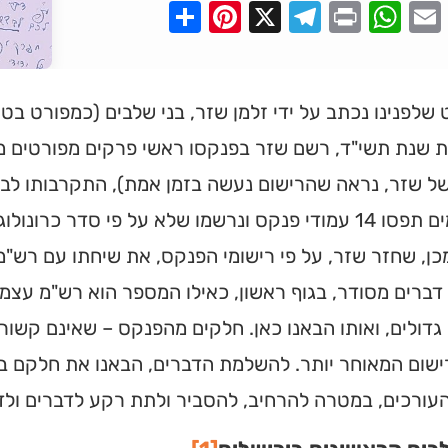
Pinterest
Share
Telegram
WhatsApp
X
Print
Faceboo
Email
לפנינו נכתב על ידי זלמן שזר, בני שלבים (כמפורט בט
 שנת תשי"ד, רשם שזר בפנקסו ראשי פרקים מפורטים משי
של שזר, נראה שהרישום נעשה בזמן אמת), התקרבותו לבר
הרישומים תפסו 14 עמודי פנקס ונרשמו שלא על פי סדר כר
ן, שחזר שזר, על פי רישומי הפנקס, את שיחתו עם רש"
גדולים, ואותו הבאנו כאן. חלקים מהפנקס – שאינם קשורים
שום המאוחר יותר. להשלמת הדברים, הבאנו את חלקם בה
העורכים, במטרה להרחיב, להסביר ולתת רקע לדברים ולדמ