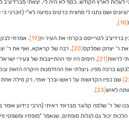
לעלות לארץ הקודש. כסף לא היה לי, יצאתי מברדיצ'ב 
יונים ושם נתנו לי מחצית כרטיס נסיעה לא"י (זוכרני כי
.
[18]
ן ברדיצ'ב לטרייסט בקרתי את העיר וין
[19]
. אמרתי לבקר
את ר' יצחק שמלקס
[20]
, רבה של קראקא, ואף את ר' יצ
תי לראות
[21]
. הימים היו ימי ההתייצבות של צעירי ישראל
בקש ברכה מפיו. ניצלתי את ההזדמנות היקרה הזאת ובקש
שם כפיו הקדושות על ראשו וברך אותי. רק מילה אחת שמ
ותה לאיש
[23]
.
נו של ר' שלמה קלוגר מבראד ראיתי (הרבי כידוע אומר בל
לכות יכול גם לגלות מופתים, שנאמר "מופתיו ומשפטי פיו"