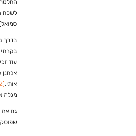
החלטתי 
לשכת הצ
סמואל)
בדרך בי
בקרתי 
עוד זכי
אלחנן ל
אותי.
[22]
מגלה א
גם את ב
שפוסק ה