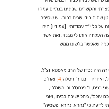
ם שחשש לבזיון כבוד חכמים שהיו
צרתי והקשרים שבינינו בנתיים עמקו
ן שהיה בידי שנים רבות. יש שסיפר
 על כל י"ד עמודותיו [עמודיו] היה
ה העלתה אותו לי מגנזי. ואת אשר
ד כמה שאפשר בלשונו ממש,
יירה היה נכדו של הרב מאפטא זצ"ל.
, ואחריו – בנו ר' זיסלה
[4]
ואח"כ –
 שני בנים, ר' פנחס'ל ור' משה'לי,
כם עולם", ניהל ישיבה בביתו, ואני
חתי לדעת כי "נהרא, נהרא ופשטיה"