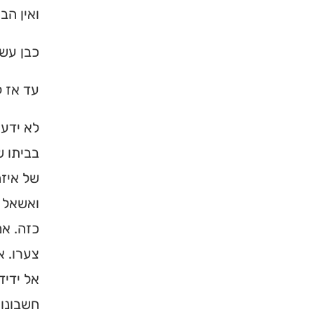
ואין הב
ברסלב בארץ ובעולם! 
תורה, כתובות ודרכי 
כבן עשר
לכניסה לאינדק
עד אז ל
לא ידעת
בביתו ש
של איזה
ואשאל א
כזה. אמ
צערו. א
אל ידיד
חשבונות