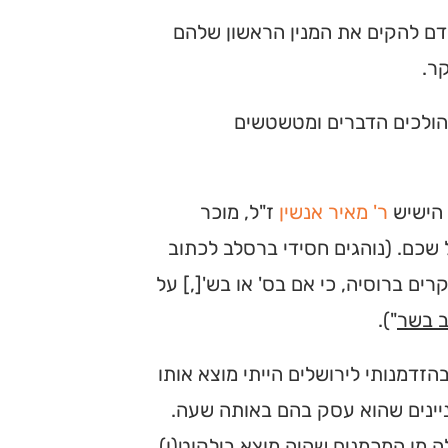
בידם להקים את המנין הראשון שלהם
ר.
 הולכים הדברים ומטשטשים
 הישיש
ר' מאיר אנשין
ז"ל, מוכר
 שכם. (נוהגים חסידי ברסלב לכתוב
ם ברוסיה, כי אם בס' או בש'[,] על
ב בשר
").
הזדמנותי לירושלים הייתי מוצא אותו
ניינים שהוא עסק בהם באותה שעה.
ה מן המכמנים שהיה מוצא בילקוט(ו)