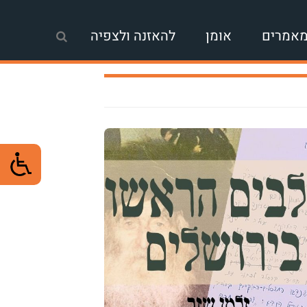
אמרים
אומן
להאזנה ולצפיה