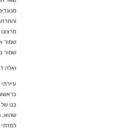
שאר החס
מנוגדים
והתרחבו
מרצונו 
שמור אי
שמור בפ
ואלה דב
×
עיירתי 
בראשונה
מחפשים ב
בנו של 
מוסד ברס
שהוא, ר
למדתי ע
הכירו את האינדקס ה