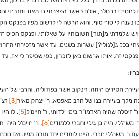
ידים נגדם. בדרך כלל לא היה מפרסם דבריו ברצון, משו
 לחסידי ברסלב, אולם כאשר הפצרתי בו מאוד וחזרתי והפ
 נענה לי סוף סוף, והוא הרשה לי לרשום מפיו בפנקס הקט
ויש שלמדתי מ[תוך] תשובותיו על שאלותי, ופנקס הכיס הזה
תי בכל ג[לגולי?] עשרות בשנים, עד אשר מזכירתי החרוצ
נקסי זה, אותו ארשום כאן לזכרון, כפי שסיפר לי אז, ע
ריו:
עיירת חסידים היתה: זינקוב אשר בפודוליה. והרבי של הע
 מלך בעיירה בנו של הרב מאפטא, ר' יצחק מאיר
[3]
זצ"ל
ית כנסת או
ר' זיסלה שהיה האדמו"ר בימי ילדותי, ר' חיים'ל
[5]
. לו היו
לב?
' משה'לי, היה בן גילי וחברי ללמודים
[6]
. ר' חיים'ל היה "ח
ם ר' משה'לי חברי. היינו לומדים יחד תורה מפיו. ואז נוכ
חדש והמקיף של בתי כנסת