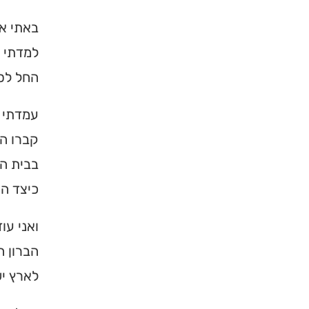
באתי אל
למדתי 
החל לספ
עמדתי א
קברו הק
בבית המ
כיצד הי
ואני עו
הברון ה
לארץ יש