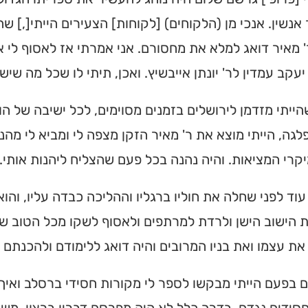
 אנשין. אנכי מן (הלקוחים) [לקוחות] הצעירים הייתי[,] ש
 מאיר דואג למלא את מחסורם. אני אמרתי אז לאסוף לי
 יעקב עמדין לר' יונתן אייבשיץ. ואכן, תיתי לו שכל מה שיש 
שהייתי מזדמן לירושלים בזמנים מסוימים, לכל ישיבה של ה
גה, הייתי מוצא את ר' מאיר הזקן מצפה לי ומביא לי מהני 
קרי המציאות. והיה נהנה בכל פעם שהצליח ליהנות אותי.
עוד לפני שחלה את חוליו ברגליו וההליכה כבדה עליו, והו
הישוב הישן ולרדת למרתפים ולאסוף לשקו מכל הטוב שח
ת עצמו ואת בניו המרובים והיה דואג ללימודם ולהכנתם ל
 בפעם הייתי מבקשו לספר לי מקורות חסידי ברסלב ואיך 