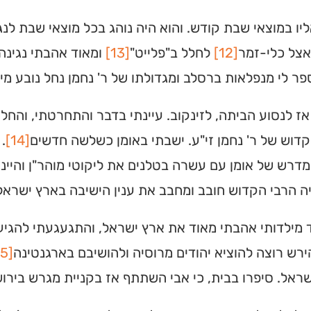
יו במוצאי שבת קודש. והוא היה נוהג בכל מוצאי שבת לנגן 
אצל כלי-זמר
[12]
לחלל ב"פלייט"
[13]
ומאוד אהבתי נגינה.
ר לי מנפלאות ברסלב ומגדולתו של ר' נחמן נחל נובע מים חי
ז לנסוע הביתה, לזינקוב. עיינתי בדבר והתחרטתי, והחל
דוש של ר' נחמן זי"ע. ישבתי באומן כשלשה חדשים
[14]
.
דרש של אומן עם עשרה בטלנים את ליקוטי מוהר"ן והיינ
ה הרבי הקדוש חובב ומחבב את ענין הישיבה בארץ ישראל
ד מילדותי אהבתי מאוד את ארץ ישראל, והתגעגעתי להגיע ל
ירש רוצה להוציא יהודים מרוסיה ולהושיבם בארגנטינה
[15]
ראל. סיפרו בבית, כי אבי השתתף אז בקניית מגרש בירוש