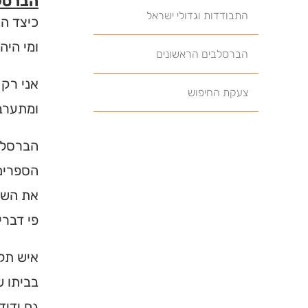
הברסלב
התבודדות וגדולי ישראל
כיצד הג
ומי היה
הברסלבים הראשונים
אני רק 
צעקת החיפוש
ומתערבב
הברסלבי
הספרים 
את השם 
פי דברי
איש תל 
בביתו ש
גם ידיד