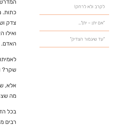
המדרש 
לקרב ולא לרחק!
כתות. מ
צדק ושל
"אם יתן – יתן"…
ואילו ה
"עד שיגמור הצדיק"
האדם. 
לאמיתו 
שקר? ו
אלא, שי
מה שצרי
בכל הדו
רבים מא