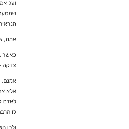
ועל אמ
שמטעה א
הנראית 
אמת, אמ
כאשר בא
צדקה – 
אמנם, ה
אלא את 
לאדם קש
לו הרבה
ולכן הש