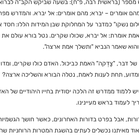
מספר (בראשית רבה, פ"ח): בשעה שביקש הקב"ה לברוא 
הם אומרים – יברא; מהם אומרים: אל יברא. והמדרש מפ
ום נשקו" כמדבר על המחלוקת שבן המידות הללו: חסד א
אמת אומרת: אל יברא, שכולו שקרים. נטל בורא עולם א
והוא שאמר הנביא "ותשלך אמת ארצה".
של דבר, "צָדְקה" האמת כביכול. האדם כולו שקרים, ומדוע
מדוע, תחת לענות לאמת, נטלה הבורא והשליכה ארצה?
ש ללמוד ממדרש זה הלכה יסודית בחייו היהודיים של האדם
ך לעמוד בראש מעיינינו.
רות, אבל בפרט בדורות האחרונים, כאשר חושך הגשמיות
וד מאיתנו נכשלים לעתים בהשגת המטרות הרוחניות שהצב