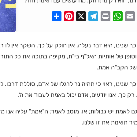
ם, הוא רק מתרחק. מה עושים עם האמת הזו?
Pinterest
Share
Telegram
WhatsApp
X
Print
Faceboo
Email
ך שנינו, היא דבר נעלה. אין חולק על כך. השקר אין לו ר
סופן של אותיות האל"ף בי"ת, מקיפה בתוכה את כל התור
 של הקב"ה אמת.
ך שנינו, ראוי כי תהיה נר לרגלו של אדם, סוללת דרכו. לא
ו. רק כך, אנו יודעים, אדם יכול באמת לעבוד את ה'.
גם לאמת יש גבולות; או, מוטב לאמר: ה"אמת" עליה אנו מ
ד תואמת את זו שלנו.