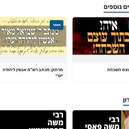
 נוספים
מאמר
וצם השכחה
מרתק: מכתב רש"מ אנשין ליהודה
יערי
ון