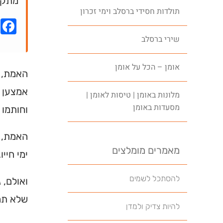
מתקד
תולדות חסידי ברסלב וימי זכרון
k
שירי ברסלב
אומן – הכל על אומן
האמת, כ
אמצען ו
מלונות באומן | טיסות לאומן |
מסעדות באומן
וחותמו
האמת, כ
מאמרים מומלצים
ימי חיי
להסתכל לשמים
ואולם, 
שלא תמי
להיות צדיק ולמדן