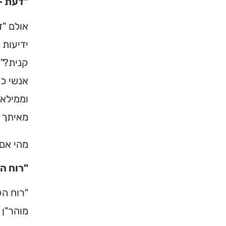
"דעת –
אולם "ד
ידיעות 
קנית?"…
אנשי כנ
וממילא 
מאיתך 
×
מהי אם 
"רוח ה
מחפשים ב
"רוח הק
מוסד ברס
מוהר"ן 
הכירו את האינדקס ה