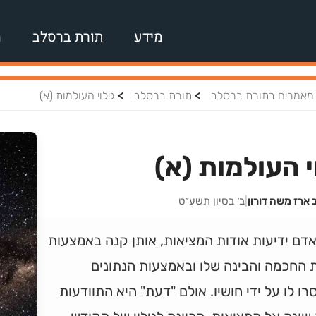
מידע
תורת ברסלב
מ
>
>
מאמרים בתורת ברסלב
תורת ברסלב
גילוי העולמות (א)
י העולמות (א)
 ארז משה דורון
|
ב׳ בסיון תשע״ט
דם ידיעות אודות המציאות, אותן קנה באמצעות
 החכמה והבינה שלו ובאמצעות הנתונים
ו לו על ידי חושיו. אולם "דעת" היא התוודעות