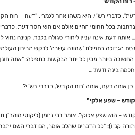
 רוח הקודש"
עת", כדברי רש"י, היא משהו אחר לגמרי. "דעת – רוח הקו
נרחבות בכל תחומי החיים אולם אם הוא חסר דעת, כדברי 
 אותה דעת אינה עניין ליחודי סגולה בלבד. קנינה נחוץ לכ
סת הגדולה בתפילת 'שמונה עשרה' לבקש מריבון העולמי
החשובה ביותר מבין כל יתר הבקשות בתפילה: "אתה חונן 
חכמה בינה ודעת"…
כן אותה דעת, אותה 'רוח הקודש', כדברי רש"י?
קודש – שפע אלקי"
ית כנסת או
ודש – הוא שפע אלוקי", אומר רבי נחמן (ליקוטי מוהר"ן תו
לב?
תורה קנ"ו): "כל הדברים שהלב אומר, הם דברי השם יתבר
חדש והמקיף של בתי כנסת