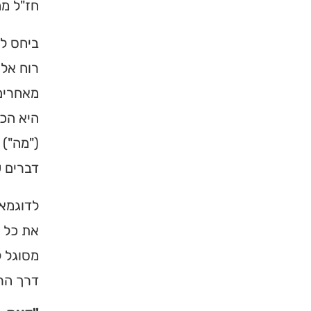
חז"ל מח
ביחס לי
רוח אלו
מאחרים 
היא הכח
("מה") 
דברים ש
לדוגמא,
את כל מ
מסוגל ל
דרך הרי