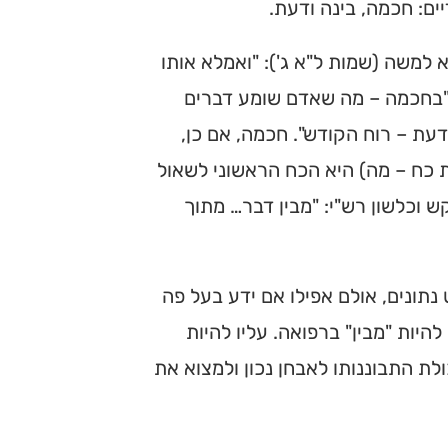
ם: חכמה, בינה ודעת.
למשה (שמות ל"א ג'): "ואמלא אותו
 "בחכמה – מה שאדם שומע דברים
דעת – רוח הקודש". חכמה, אם כן,
ת כח – מה) היא הכח הראשוני לשאול
קש וכלשון רש"י: "מבין דבר… מתוך
תונים, אולם אפילו אם ידע בעל פה
היות "מבין" ברפואה. עליו להיות
לת התבוננותו לאבחן נכון ולמצוא את