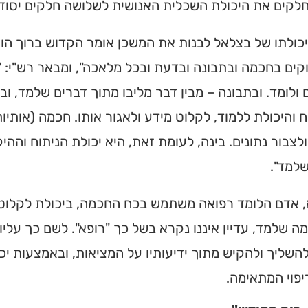
לקים את היכולת השכלית האנושית לשלושה חלקים יסודיי
כולתו של בצלאל לבנות את המשכן אומר הקדוש ברוך הוא 
קים בחכמה ובתבונה ובדעת ובכל מלאכה", ומבאר רש"י:
ולומד. ובתבונה – מבין דבר מליבו מתוך דברים שלמד, וב
 והיכולת ללמוד, לקלוט מידע ולאגור אותו. חכמה (אותיו
ולצבור נתונים. בינה, לעומת זאת, היא יכולת הניתוח וההי
למד".
 אדם הלומד רפואה משתמש בכח החכמה, ביכולת לקלוט נ
ה שלמד, עדיין איננו נקרא בשל כך "רופא". לשם כך עליו ל
השליך ולהקיש מתוך ידיעותיו על המציאות, ובאמצעות יכו
פוי המתאימה.