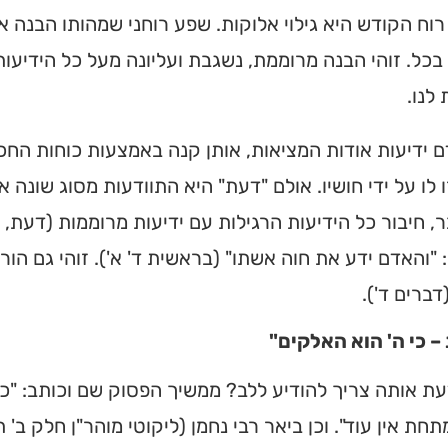
רוח הקודש היא גילוי אלוקות. שפע רוחני שמהותו הבנה
מצאו זמני תפילות, שיעורי
הגעה בלחיצת כפתור.
בכל. זוהי הבנה מרוממת, נשגבת ועליונה מעל כל הידיעות
לנו.
ס ➔
 ידיעות אודות המציאות, אותן קנה באמצעות כוחות החכ
לו על ידי חושיו. אולם "דעת" היא התוודעות מסוג שונה א
, חיבור כל הידיעות הרגילות עם ידיעות מרוממות (דעת, כ
"והאדם ידע את חוה אשתו" (בראשית ד' א'). זוהי גם הור
דברים ד').
– כי ה' הוא האלקים"
ת אותה צריך להודיע ללב? ממשיך הפסוק שם וכותב: "כי
חת אין עוד". וכן ביאר רבי נחמן (ליקוטי מוהר"ן חלק ב' תו