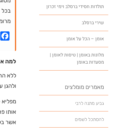
מסוג 
תולדות חסידי ברסלב וימי זכרון
בכל ד
מרומ
שירי ברסלב
k
אומן – הכל על אומן
מלונות באומן | טיסות לאומן |
למה אי
מסעדות באומן
ללא הרף
ולהגן על
מאמרים מומלצים
מפליא ל
גביע מתנה לרבי
אותו פר
להסתכל לשמים
אשר בלע