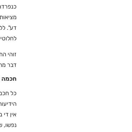
כנפרדת 
מציאות 
דע". לל
לחלוטין
זוהי הת
דבר מה
חכמה ו
כל חכמת
הידיעות
אין די 
נפשו, ש