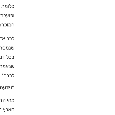
כלומר, 
ברסלב בארץ ובעולם! 
תורה, כתובות ודרכי 
ופועלת 
המוכרת 
לכניסה לאינדק
לכל אדם
שנמסרו 
בכל דבר
שנאמר: 
לבבך" (
"וידעת 
מהי הדע
הארץ מת