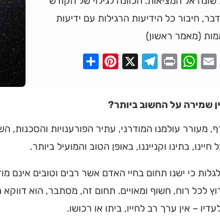
שונה אל המציאות. הכוונה לגילוי של הקודש
בר, חיבור כל הידיעות הרגילות עם ידיעות
מות (מאמר ראשון)
Pinterest
Share
Telegram
WhatsApp
X
Print
Faceboo
Email
ן שמירה על החשוב ביותר?
, מעורר עולמנו המודרני, עתיר הפורענויות והסכנות, 
 חיינו, בתינו וקנייננו, באופן הטוב והמועיל ביותר.
גלות כי ישנו תחום בחיי האדם אשר רבים וטובים אינם מוד
וץ לכל רוח, חשוף ומאויים. תחום זה, מסתבר, הוא דווקא 
דיו – אין ערך רב לחייו, ביתו או רכושו.