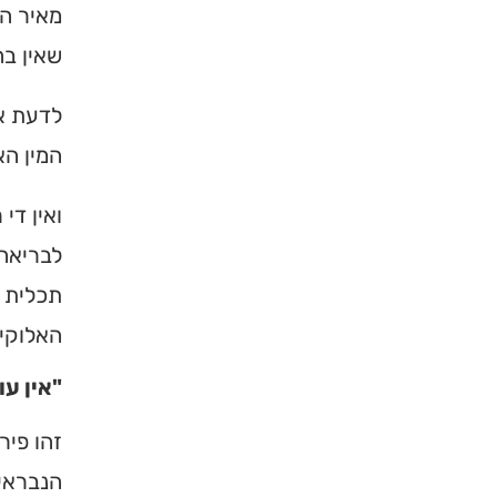
מאיר הד
שאין בה
לדעת את
המין הא
ואין די
לבריאה.
תכלית ת
האלוקים
"אין עו
זהו פיר
הנבראים