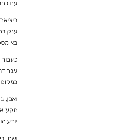
עם כמה 
ביציאתם
ענק בבי
בא מספר
כעבור ש
עבר דרך
במקום ה
×
ואכן, ב
תקע"א ו
מחפשים ב
יודע הו
מוסד ברס
ושם, בי
הכירו את האינדקס ה