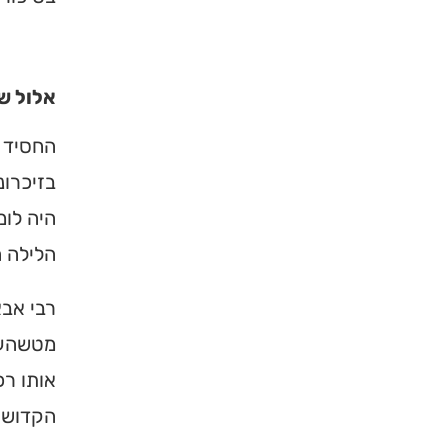
אלול ש
החסיד 
בזיכרונ
היה לו
הלילה ה
רבי אב
מטשהער
אותו רכ
הקדושים