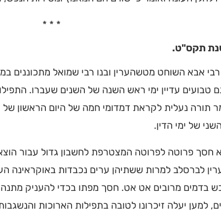
* * *
נת תקס"ט.
רבי אבא השוחט מטשהערין ובנו רבי שמואל מתכוננים ב
ם טבועים עדיין ימי ראש השנה של השנים שעברו. התפילות,
מר תורה נעלית לקראת דמדומי חמה של היום הראשון של
שני של ימי הדין.
א חסך פרוטה לפרוטה המצטרפת לחשבון גדול עבור הוצא
ין לברסלב למרות ששתיהן ערים נכבדות באוקראינה הענ
ש בדמים מרובים אט אט. חסך מפתו בכדי להעניק מתנה כ
, למען יעלה זיכרונו לטובה בתפילות הארוכות והנשגבות 