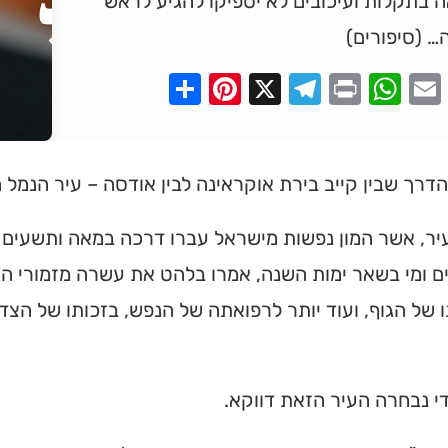
 בתקלות ועיכובים לא יספיקו להגיע לראש
… (סיפורים)
Pinterest
Share
Telegram
WhatsApp
X
Print
Faceboo
Email
דרך שבין קייב בירת אוקראינה לבין אודסה – עיר הנמל 
יר, אשר המון נפשות מישראל עברו דרכה במאה ותשעים 
 ומי בשאר ימות השנה, אמרו בלהט את עשרה מזמורי ה'תי
 של הגוף, ועוד יותר לרפואתה של הנפש, בזכותו של הצד
י נבחרה העיר הזאת דווקא.