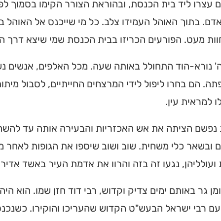
 עצרו ליד בית הכנסת, ובהוראת הצורר הקימו בסמוך לפ
דם. בתוך האוהל העמידו צלב. כל מי שייכנס אל האוהל 
ת מעט. הפורעים הכריזו בבית הכנסת שמי שיצא דרך האו
' נורא-הוד התחולל באותה שעה. מכל האלפים, אנשים נשים
ה. הם בחרו ליפול לידי המרצחים החייתיים, לסבול מיתו
לו למראית עין.
נפשם הציתה את אש האכזריות והבעירה אותה עד להשחית
ם ובשאר כלי משחית. שוב ושוב שיספו את הגופות לאחר מו
ועולליהן, נגעו זה בזה והרוו את אדמת העיר באשד אדיר.
מן גר באותם ימים צדיק וקדוש, רבי דוד חזן שמו. הוא הי
ם רבי ישראל הבעש"ט הקדוש שהעריכו והוקירו. כשנכנסו