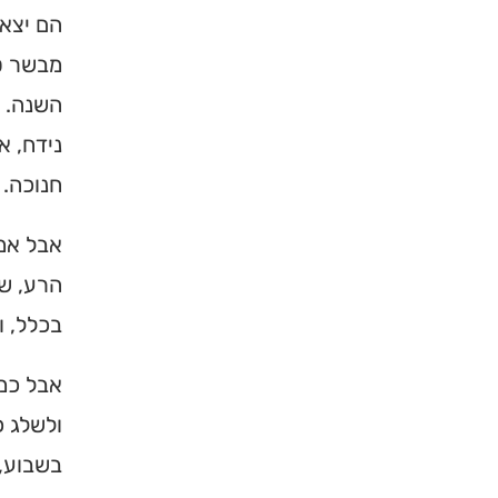
הם יצאו
מבשר טו
השנה. ל
נידח, א
חנוכה.
אבל אמו
הרע, שי
בכלל, ו
אבל כמו
ולשלג כ
בשבוע, 