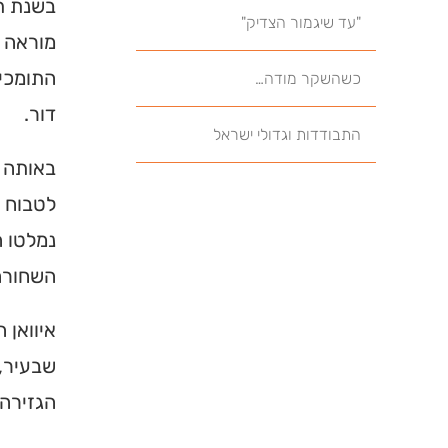
בשנת תק
"עד שיגמור הצדיק"
מוראה 
התומכים
כשהשקר מודה…
דור.
התבודדות וגדולי ישראל
באותה ע
לטבוח ל
נמלטו ה
השחורה
איוואן 
שבעיר, 
הגזירה.