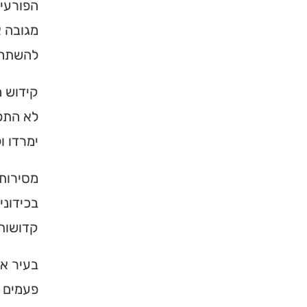
הפורעים
מגובה א
להשתחוו
קידוש ה
לא התפת
ימרדו ו
מסירות 
בכידוני
קדושות 
בעיר או
פעמים ע