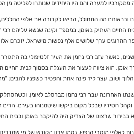
ממקורביו למערה והם היו היחידים שנותרו לפליטה מן הפ
 ובראותם מה התחולל, הביאו לקבורה את אלפי החללים, 
ת החיים העתיק באומן. במספד וקינה שנשא עליהם רבי דו
 ההרוגים ערך שלושים אלף נפשות מישראל. יזכרם אלוק
נים, כאשר עזב רבי נחמן את העיר זלטיפולי בה התגור
 אומן. הוא ציווה לעצור את העגלה בסמוך לבית החיים ה
לוך ושוב. עצר ליד פינה אחת והפטיר כשפניו להבים: "מה
שנתו האחרונה עבר רבי נחמן מברסלב לאומן. וכשהסתלק 
קהל חסידיו שבכל מקום ביקשו שיטמנוהו בעירם, הרים תל
ית כנסת או
א בבירור שרצונו של הצדיק היה להיקבר באומן ובבית החי
לב?
נות לאלפי מוסרי הנפש, נטמן ארון הקודש של מי שמדריגות
חדש והמקיף של בתי כנסת