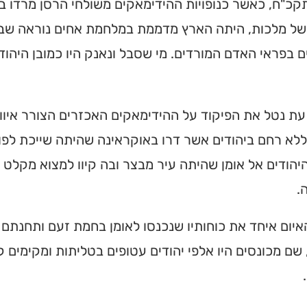
כ"ח, כאשר כנופויות ההידימאקים משולחי הרסן מרדו ב
של מלכות, היתה הארץ מדממת במלחמת אחים נוראה שבי
 בפראי האדם המורדים. מי שסבל ונאנק היו כמובן היהוד
ת נטל את הפיקוד על ההידימאקים האכזרים הצורר איווא
לא רחם ביהודים אשר דרו באוקראינה שהיתה שייכת לפול
יהודים אל אומן שהיתה עיר מבצר ובה קיוו למצוא מקלט 
.
האיום איחד את כוחותיו שנכנסו לאומן בחמת זעם ותחנת
שם מכונסים היו אלפי יהודים עטופים בטליתות ומקימים ק