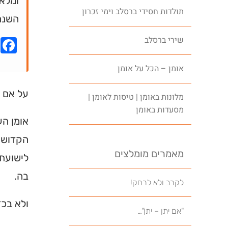
ומלאה
תולדות חסידי ברסלב וימי זכרון
השנה
שירי ברסלב
k
אומן – הכל על אומן
על אם ה
מלונות באומן | טיסות לאומן |
מסעדות באומן
אומן הע
הקדושים
מאמרים מומלצים
לישועתו
בה.
לקרב ולא לרחק!
ולא בכד
"אם יתן – יתן"…