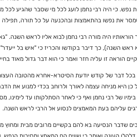
מצאו זמני תפילות, שיעורי
 נפש. כי היה רבי נחמן לועג לכל מי שסבר שהגיע לכל מ
הגעה בלחיצת כפתור.
מסר את נפשו בהתאמצות ובהכנעה על כל תורה, תפילה ו
ס ➔
 הוראותיו היה מורה רבי נחמן לבוא אליו לראש השנה. "גאר
 ראש השנה), כך דיבר בקודשו והכריז כי "איש בל ייעדר"
יים הוראה זו עליה חזר ואמר כי הוא דבר גדול מאוד בחייו
בכל דבר של קודש יודעת הסיטרא-אחרא מהטובה העצומה 
כן היא מניחה עצמה לאורך ולרוחב בכדי למנוע את הדבר.
ימיו של רבי נחמן ואף כי לאחר הסתלקותו עד לימינו, מס
ים עליהם בעת המאמצים לנסוע אל הרבי לראש השנה.
ים שדבר הנסיעה בא להם בקשיים מרובים מבית ומחוץ מ
דלהלן העונה ואומר כי שווים הם המאמץ ומסירות הנפש, 