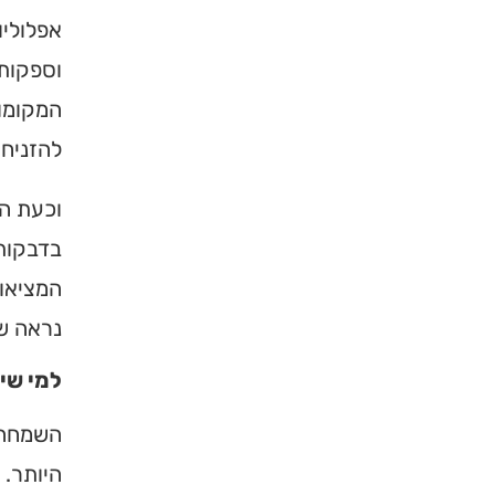
אפלוליו
וספקות.
המקומות
להזניח 
וכעת הב
בדבקות 
המציאות
נראה ש
למי שי
השמחה 
היותר. 