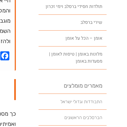
חיי א
תולדות חסידי ברסלב וימי זכרון
והמק
מוגבל
שירי ברסלב
השמחה
אומן – הכל על אומן
ולהזר
k
מלונות באומן | טיסות לאומן |
מסעדות באומן
מאמרים מומלצים
התבודדות וגדולי ישראל
כך מספר
הברסלבים הראשונים
ואמיתית