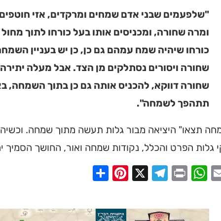
"שלפעמים שבני אדם שמחים ומרקדים, אזי חוטפים
ומרה שחורה, ומכניסים אותו בעל כורחו לתוך מחול 
כורחו שיהיה שמח עמהם גם כן, כן יש בעניין השמח
שחורה ויסורים נסתלקים מן הצד. אבל מעלה יתירה
שחורה דווקא, להכניס אותה גם כן בתוך השמחה, 
תתהפך לשמחה".
חה תצאו" היציאה מבור גלות תעשה מתוך שמחה. וכשיהוד
גלות הפרט והכלל, נקודות שמחה ואור, החושך הסמיך יה
Share
Pinterest
Telegram
X
WhatsApp
Print
Email
Faceb