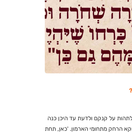
תהות על קנקם ולדעת עד היכן כנה
קא הרחק מתחומי הארמון. 'כאן, תחת