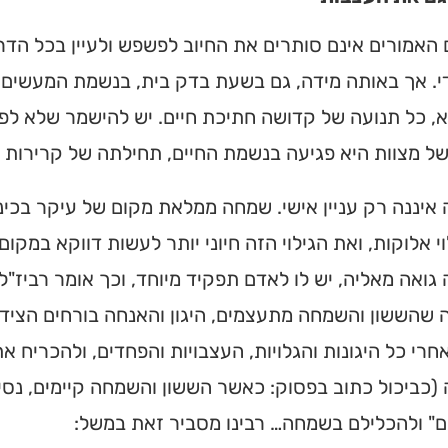
האמורים אינם סותרים את החיוב לפשפש ולעיין בכל הדרו
י. אך באותה מידה, גם בשעת בדק בית, בנשמת המעשים ה
, כל תנועה של קדושה חתיכת חיים. יש להישמר שלא לפ
ל מצוות היא פגיעה בנשמת החיים, תחילתה של קרירות ו
יננה רק עניין אישי. שמחה ממלאת מקום של עיקר בכינו
וי אלוקות, ואת הגילוי הזה חיוני יותר לעשות דווקא במקום
ואה מאליה, יש לו לאדם תפקיד מיוחד, וכך אומר רביז"ל: "
 שהששון והשמחה מתעצמים, היגון והאנחה בורחים הציד
חרי כל היגונות והגלויות, העצבויות והפחדים, ולהכריח
כביכול כתוב בפסוק: כאשר הששון והשמחה קיימים, נסים
ם" ולהכלילם בשמחה… רבינו מסביר זאת במשל: