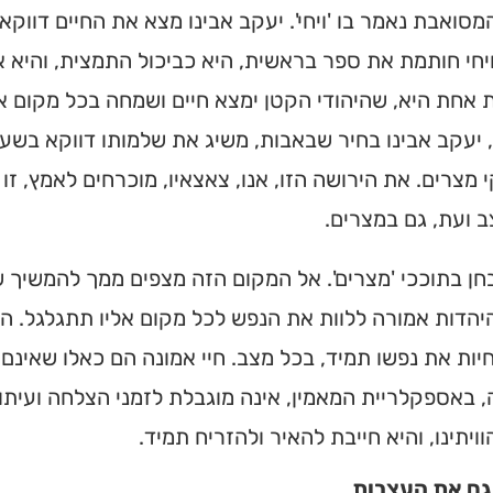
סואבת נאמר בו 'ויחי'. יעקב אבינו מצא את החיים דווקא 
חי חותמת את ספר בראשית, היא כביכול התמצית, והיא א
אחת היא, שהיהודי הקטן ימצא חיים ושמחה בכל מקום אלי
 יעקב אבינו בחיר שבאבות, משיג את שלמותו דווקא בש
מצרים. את הירושה הזו, אנו, צאצאיו, מוכרחים לאמץ, זו 
 ועת, גם במצרים.
בחן בתוככי 'מצרים'. אל המקום הזה מצפים ממך להמשיך 
הדות אמורה ללוות את הנפש לכל מקום אליו תתגלגל. המצ
יות את נפשו תמיד, בכל מצב. חיי אמונה הם כאלו שאינם
באספקלריית המאמין, אינה מוגבלת לזמני הצלחה ועיתו
ויתינו, והיא חייבת להאיר ולהזריח תמיד.
ם את העצבות