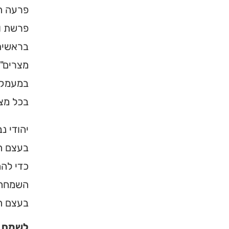
פרעה המ
פרשת וי
בראשית 
מצרים",
במעמקי 
בכל מצב
יהודי נ
בעצם הי
כדי להח
השמחה, 
בעצם הו
לשמח ג