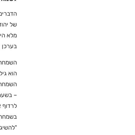
הדברים 
של יהוד
מלא היא
בערכן ש
השמחה א
הוא גיל
השמחה ג
– בשעה
לרדוף א
בשמחה (
"להשיג