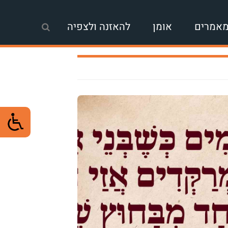
אמרים
אומן
להאזנה ולצפיה