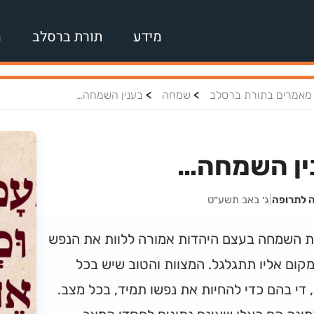
מידע
תורת ברסלב
מ
>
>
מאמרים בתורת ברסלב
שמחה
בענין השמחה…
ין השמחה…
ה לתרופה
|
ג׳ באב תשע״ט
ת השמחה בעצם היהדות אמורה ללוות את הנפש
קום אליו תתגלגל. המצוות והטוב שיש בכל
, די בהם כדי להחיות את נפשו תמיד, בכל מצב.