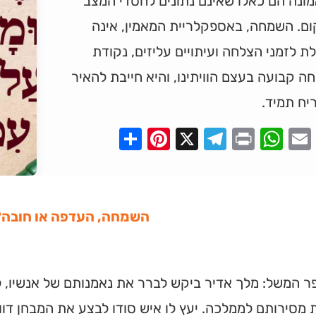
מונה הם כאלו שאינם נתונים לחסדי המצב
ום. השמחה, באספקלריית המאמין, אינה
ת לזמני הצלחה ועיתויים עליזים, נקודת
 קבועה בעצם הוויתינו, והיא חייבת להאיר
יח תמיד.
Pinterest
Share
Telegram
WhatsApp
X
Print
Faceboo
Email
השמחה, העדפה או חובה?
 המשל: מלך אדיר ביקש לברר את נאמנותם של אנשיו, ל
 מסירותם לממלכה. יעץ לו איש סודו לבצע את המבחן דוו