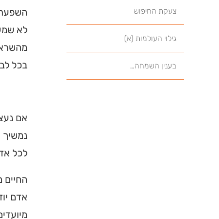
צעקת החיפוש
השפעת ה
לא שמעו
גילוי העולמות (א)
מהשראת 
בכל לב 
בענין השמחה…
אם נעצו
נמשיך ו
לכל אדם
החיים מ
אדם יוד
מיועדים