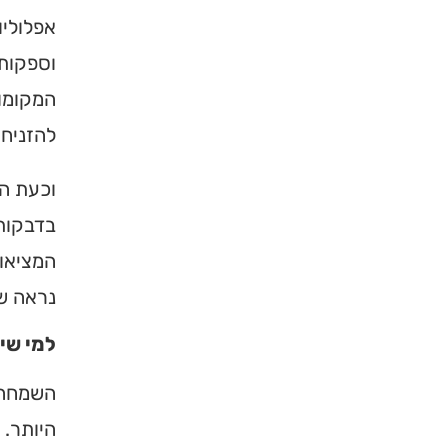
אפלוליו
וספקות.
המקומות
להזניח 
וכעת הב
בדבקות 
המציאות
נראה ש
למי שי
השמחה 
היותר. 