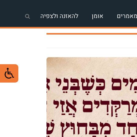
אמרים
אומן
להאזנה ולצפיה