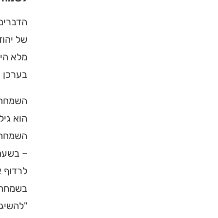
הדברים 
של יהוד
מלא היא
בערכן ש
השמחה א
הוא גיל
השמחה ג
– בשעה
לרדוף א
בשמחה (
"להשיג