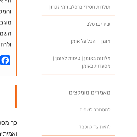
חיי א
תולדות חסידי ברסלב וימי זכרון
והמק
מוגבל
שירי ברסלב
השמחה
אומן – הכל על אומן
ולהזר
k
מלונות באומן | טיסות לאומן |
מסעדות באומן
מאמרים מומלצים
להסתכל לשמים
כך מספר
להיות צדיק ולמדן
ואמיתית