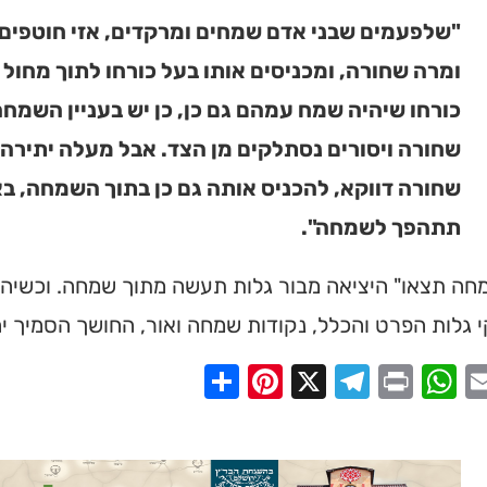
"שלפעמים שבני אדם שמחים ומרקדים, אזי חוטפים
ומרה שחורה, ומכניסים אותו בעל כורחו לתוך מחול 
כורחו שיהיה שמח עמהם גם כן, כן יש בעניין השמח
שחורה ויסורים נסתלקים מן הצד. אבל מעלה יתירה
שחורה דווקא, להכניס אותה גם כן בתוך השמחה, 
תתהפך לשמחה".
חה תצאו" היציאה מבור גלות תעשה מתוך שמחה. וכשיהוד
גלות הפרט והכלל, נקודות שמחה ואור, החושך הסמיך יה
Share
Pinterest
Telegram
X
WhatsApp
Print
Email
Faceb