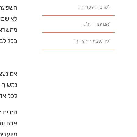
לקרב ולא לרחק!
השפעת ה
לא שמעו
"אם יתן – יתן"…
מהשראת 
בכל לב 
"עד שיגמור הצדיק"
אם נעצו
נמשיך ו
לכל אדם
החיים מ
אדם יוד
מיועדים