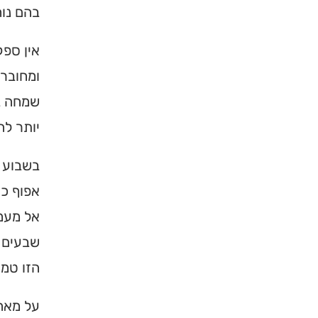
בהם נוח
אין ספק
ומחובר 
שמחה במ
יותר לה
בשבוע 
אפוף כו
×
אל מעמק
שבעים נ
מחפשים ב
הזו טמו
מוסד ברס
על מאה 
הכירו את האינדקס ה