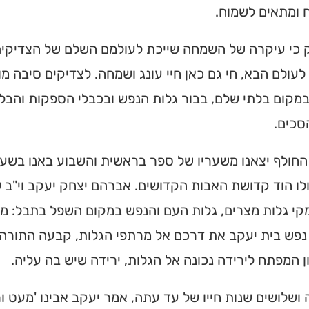
 ומתאים לשמוח.
 כי עיקרה של השמחה שייכת לעולמם השלם של הצדיקים. '
לעולם הבא, חי גם כאן חיי עונג ושמחה. לצדיקים סיבה 
קום בלתי שלם, בבור גלות הנפש ובכבלי הספקות והבלב
סכים.
החולף יצאנו משעריו של ספר בראשית והשבוע באנו בשע
לו הוד קדושת האבות הקדושים. אברהם יצחק יעקב וי"ב 
י גלות מצרים, גלות העם והנפש במקום השפל בתבל: מצ
פש בית יעקב את דרכם אל מרתפי הגלות, קבעה התורה ע
ית כנסת או
ן המפתח לירידה נכונה אל הגלות, ירידה שיש בה עליה.
לב?
ושלושים שנות חייו של עד עתה, אמר יעקב אבינו 'מעט ורע
חדש והמקיף של בתי כנסת