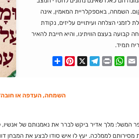
מונה הם כאלו שאינם נתונים לחסדי המצב
ום. השמחה, באספקלריית המאמין, אינה
ת לזמני הצלחה ועיתויים עליזים, נקודת
 קבועה בעצם הוויתינו, והיא חייבת להאיר
יח תמיד.
Pinterest
Share
Telegram
WhatsApp
X
Print
Faceboo
Email
השמחה, העדפה או חובה?
 המשל: מלך אדיר ביקש לברר את נאמנותם של אנשיו, ל
 מסירותם לממלכה. יעץ לו איש סודו לבצע את המבחן דוו