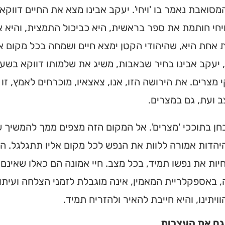
סואבת נאמר בו 'ויחי'. יעקב אבינו מצא את החיים דווקא 
מצאו זמני תפילות, שיעורי
הגעה בלחיצת כפתור.
חי חותמת את ספר בראשית, היא כביכול התמצית, והיא א
אחת היא, שהיהודי הקטן ימצא חיים ושמחה בכל מקום אלי
 ➔
 יעקב אבינו בחיר שבאבות, משיג את שלמותו דווקא בש
מצרים. את הירושה הזו, אנו, צאצאיו, מוכרחים לאמץ, זו 
 ועת, גם במצרים.
בחן בתוככי 'מצרים'. אל המקום הזה מצפים ממך להמשיך 
הדות אמורה ללוות את הנפש לכל מקום אליו תתגלגל. המצ
יות את נפשו תמיד, בכל מצב. חיי אמונה הם כאלו שאינם
באספקלריית המאמין, אינה מוגבלת לזמני הצלחה ועיתו
ויתינו, והיא חייבת להאיר ולהזריח תמיד.
ם את העצבות