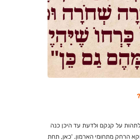
תהות על קנקם ולדעת עד היכן כנה
קא הרחק מתחומי הארמון. 'כאן, תחת