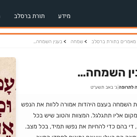
מידע
תורת ברסלב
מ
>
>
מאמרים בתורת ברסלב
שמחה
בענין השמחה…
ין השמחה…
ה לתרופה
|
ג׳ באב תשע״ט
ת השמחה בעצם היהדות אמורה ללוות את הנפש
קום אליו תתגלגל. המצוות והטוב שיש בכל
, די בהם כדי להחיות את נפשו תמיד, בכל מצב.