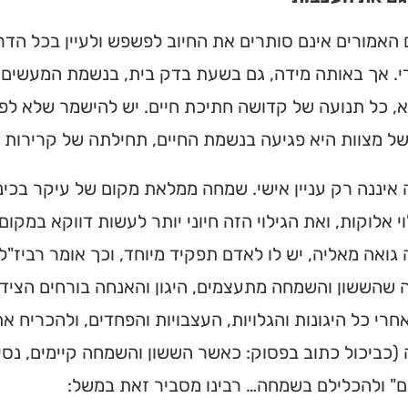
האמורים אינם סותרים את החיוב לפשפש ולעיין בכל הדרו
י. אך באותה מידה, גם בשעת בדק בית, בנשמת המעשים ה
, כל תנועה של קדושה חתיכת חיים. יש להישמר שלא לפ
ל מצוות היא פגיעה בנשמת החיים, תחילתה של קרירות ו
יננה רק עניין אישי. שמחה ממלאת מקום של עיקר בכינו
וי אלוקות, ואת הגילוי הזה חיוני יותר לעשות דווקא במקום
ואה מאליה, יש לו לאדם תפקיד מיוחד, וכך אומר רביז"ל: "
 שהששון והשמחה מתעצמים, היגון והאנחה בורחים הציד
חרי כל היגונות והגלויות, העצבויות והפחדים, ולהכריח
כביכול כתוב בפסוק: כאשר הששון והשמחה קיימים, נסים
ם" ולהכלילם בשמחה… רבינו מסביר זאת במשל: