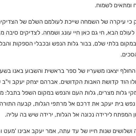
 ומתאים לשמוח.
 כי עיקרה של השמחה שייכת לעולמם השלם של הצדיקים. '
לעולם הבא, חי גם כאן חיי עונג ושמחה. לצדיקים סיבה 
קום בלתי שלם, בבור גלות הנפש ובכבלי הספקות והבלב
סכים.
החולף יצאנו משעריו של ספר בראשית והשבוע באנו בשע
לו הוד קדושת האבות הקדושים. אברהם יצחק יעקב וי"ב 
י גלות מצרים, גלות העם והנפש במקום השפל בתבל: מצ
פש בית יעקב את דרכם אל מרתפי הגלות, קבעה התורה ע
ית כנסת או
ן המפתח לירידה נכונה אל הגלות, ירידה שיש בה עליה.
לב?
ושלושים שנות חייו של עד עתה, אמר יעקב אבינו 'מעט ורע
חדש והמקיף של בתי כנסת