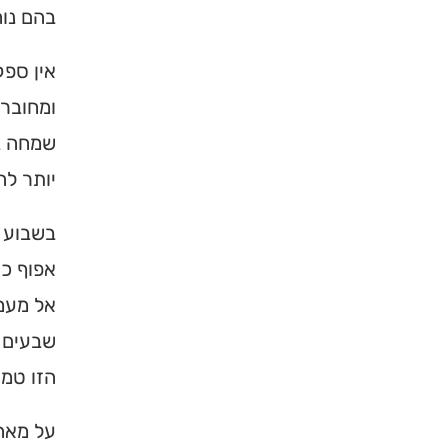
בהם נוח
אין ספק
ומחובר 
שמחה במ
יותר לה
בשבוע 
אפוף כו
×
אל מעמק
שבעים נ
מחפשים ב
הזו טמו
מוסד ברס
על מאה 
הכירו את האינדקס ה