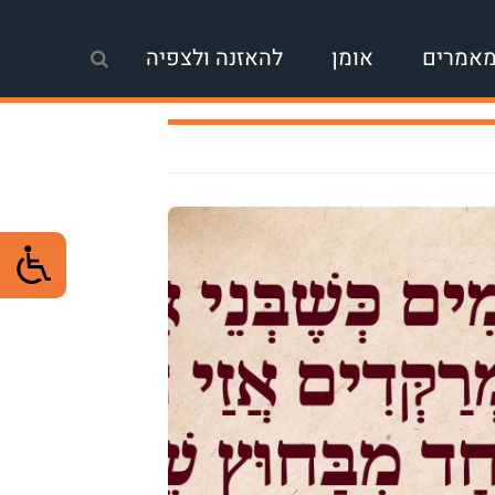
אמרים
אומן
להאזנה ולצפיה