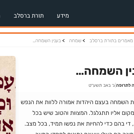
מידע
תורת ברסלב
מ
>
>
מאמרים בתורת ברסלב
שמחה
בענין השמחה…
ין השמחה…
ה לתרופה
|
ג׳ באב תשע״ט
ת השמחה בעצם היהדות אמורה ללוות את הנפש
קום אליו תתגלגל. המצוות והטוב שיש בכל
, די בהם כדי להחיות את נפשו תמיד, בכל מצב.