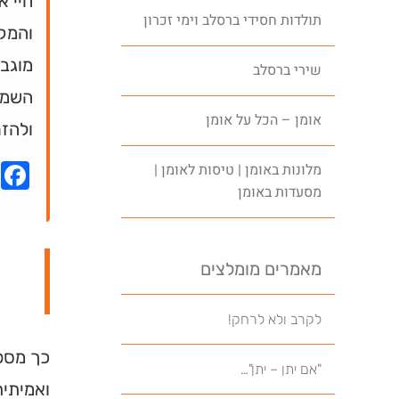
חיי א
תולדות חסידי ברסלב וימי זכרון
והמק
מוגבל
שירי ברסלב
השמחה
אומן – הכל על אומן
ולהזר
k
מלונות באומן | טיסות לאומן |
מסעדות באומן
מאמרים מומלצים
לקרב ולא לרחק!
כך מספר
"אם יתן – יתן"…
ואמיתית