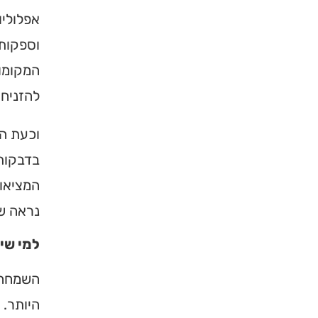
אפלוליו
וספקות.
המקומות
להזניח 
וכעת הב
בדבקות 
המציאות
נראה ש
למי שי
השמחה 
היותר. 