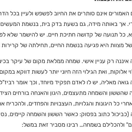
האמורים אינם סותרים את החיוב לפשפש ולעיין בכל הדרו
י. אך באותה מידה, גם בשעת בדק בית, בנשמת המעשים ה
, כל תנועה של קדושה חתיכת חיים. יש להישמר שלא לפ
ל מצוות היא פגיעה בנשמת החיים, תחילתה של קרירות ו
יננה רק עניין אישי. שמחה ממלאת מקום של עיקר בכינו
וי אלוקות, ואת הגילוי הזה חיוני יותר לעשות דווקא במקום
ואה מאליה, יש לו לאדם תפקיד מיוחד, וכך אומר רביז"ל: "
 שהששון והשמחה מתעצמים, היגון והאנחה בורחים הציד
חרי כל היגונות והגלויות, העצבויות והפחדים, ולהכריח
כביכול כתוב בפסוק: כאשר הששון והשמחה קיימים, נסים
ם" ולהכלילם בשמחה… רבינו מסביר זאת במשל: