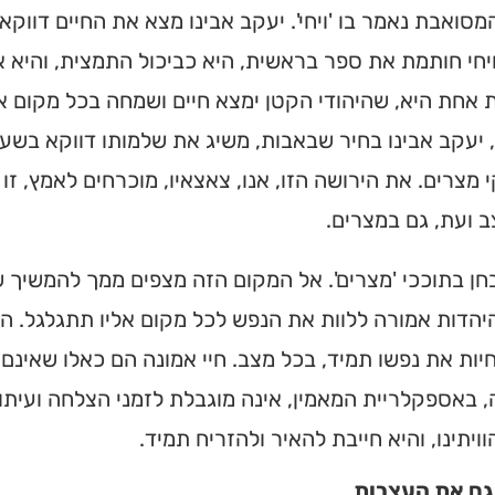
סואבת נאמר בו 'ויחי'. יעקב אבינו מצא את החיים דווקא 
מצאו זמני תפילות, שיעורי
הגעה בלחיצת כפתור.
חי חותמת את ספר בראשית, היא כביכול התמצית, והיא א
אחת היא, שהיהודי הקטן ימצא חיים ושמחה בכל מקום אלי
ס ➔
 יעקב אבינו בחיר שבאבות, משיג את שלמותו דווקא בש
מצרים. את הירושה הזו, אנו, צאצאיו, מוכרחים לאמץ, זו 
 ועת, גם במצרים.
בחן בתוככי 'מצרים'. אל המקום הזה מצפים ממך להמשיך 
הדות אמורה ללוות את הנפש לכל מקום אליו תתגלגל. המצ
יות את נפשו תמיד, בכל מצב. חיי אמונה הם כאלו שאינם
באספקלריית המאמין, אינה מוגבלת לזמני הצלחה ועיתו
ויתינו, והיא חייבת להאיר ולהזריח תמיד.
ם את העצבות