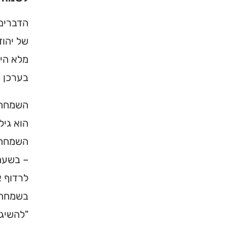
הדברים 
של יהוד
מלא היא
בערכן ש
השמחה א
הוא גיל
השמחה ג
– בשעה
לרדוף א
בשמחה (
"להשיג