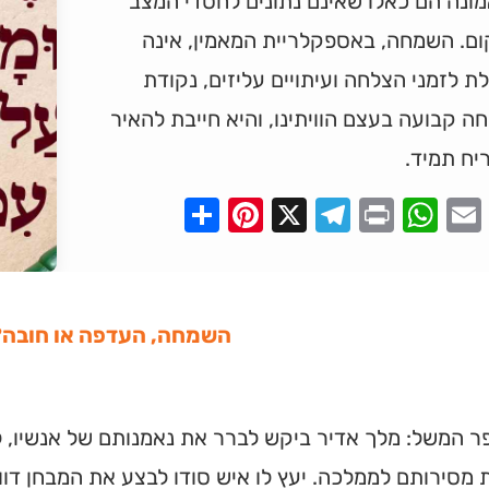
מונה הם כאלו שאינם נתונים לחסדי המצב
ום. השמחה, באספקלריית המאמין, אינה
ת לזמני הצלחה ועיתויים עליזים, נקודת
 קבועה בעצם הוויתינו, והיא חייבת להאיר
יח תמיד.
Pinterest
Share
Telegram
WhatsApp
X
Print
Faceboo
Email
השמחה, העדפה או חובה?
 המשל: מלך אדיר ביקש לברר את נאמנותם של אנשיו, ל
 מסירותם לממלכה. יעץ לו איש סודו לבצע את המבחן דוו