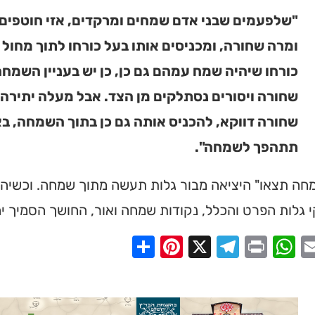
"שלפעמים שבני אדם שמחים ומרקדים, אזי חוטפים
ומרה שחורה, ומכניסים אותו בעל כורחו לתוך מחול 
כורחו שיהיה שמח עמהם גם כן, כן יש בעניין השמח
שחורה ויסורים נסתלקים מן הצד. אבל מעלה יתירה
שחורה דווקא, להכניס אותה גם כן בתוך השמחה, 
תתהפך לשמחה".
חה תצאו" היציאה מבור גלות תעשה מתוך שמחה. וכשיהוד
גלות הפרט והכלל, נקודות שמחה ואור, החושך הסמיך יה
Share
Pinterest
Telegram
X
WhatsApp
Print
Email
Faceb