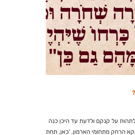
תהות על קנקם ולדעת עד היכן כנה
קא הרחק מתחומי הארמון. 'כאן, תחת