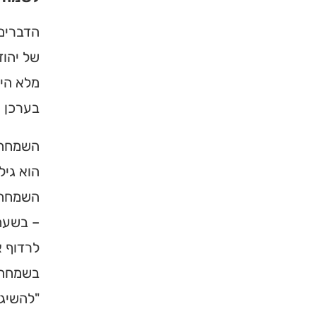
הדברים 
של יהוד
מלא היא
בערכן ש
השמחה א
הוא גיל
השמחה ג
– בשעה
לרדוף א
בשמחה (
"להשיג