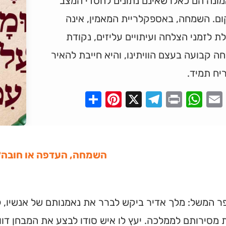
מונה הם כאלו שאינם נתונים לחסדי המצב
ום. השמחה, באספקלריית המאמין, אינה
ת לזמני הצלחה ועיתויים עליזים, נקודת
 קבועה בעצם הוויתינו, והיא חייבת להאיר
יח תמיד.
Pinterest
Share
Telegram
WhatsApp
X
Print
Faceboo
Email
השמחה, העדפה או חובה?
 המשל: מלך אדיר ביקש לברר את נאמנותם של אנשיו, ל
 מסירותם לממלכה. יעץ לו איש סודו לבצע את המבחן דוו