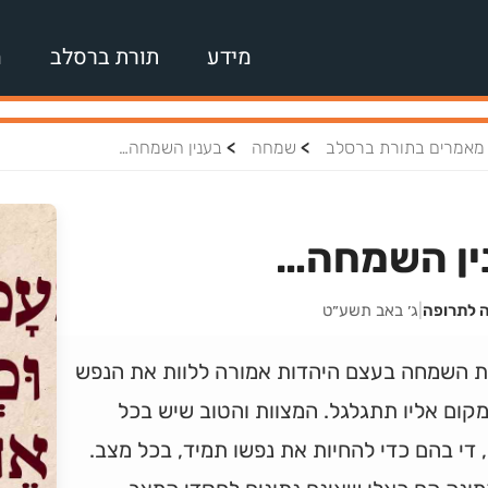
מידע
תורת ברסלב
מ
>
>
מאמרים בתורת ברסלב
שמחה
בענין השמחה…
ין השמחה…
ה לתרופה
|
ג׳ באב תשע״ט
ת השמחה בעצם היהדות אמורה ללוות את הנפש
קום אליו תתגלגל. המצוות והטוב שיש בכל
, די בהם כדי להחיות את נפשו תמיד, בכל מצב.