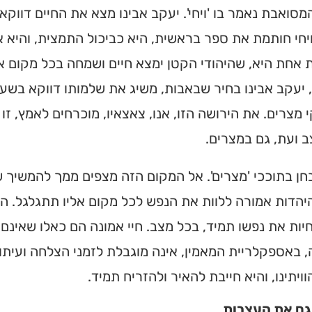
סואבת נאמר בו 'ויחי'. יעקב אבינו מצא את החיים דווקא 
מצאו זמני תפילות, שיעורי
הגעה בלחיצת כפתור.
חי חותמת את ספר בראשית, היא כביכול התמצית, והיא א
אחת היא, שהיהודי הקטן ימצא חיים ושמחה בכל מקום אלי
ס ➔
 יעקב אבינו בחיר שבאבות, משיג את שלמותו דווקא בש
מצרים. את הירושה הזו, אנו, צאצאיו, מוכרחים לאמץ, זו 
 ועת, גם במצרים.
בחן בתוככי 'מצרים'. אל המקום הזה מצפים ממך להמשיך 
הדות אמורה ללוות את הנפש לכל מקום אליו תתגלגל. המצ
יות את נפשו תמיד, בכל מצב. חיי אמונה הם כאלו שאינם
באספקלריית המאמין, אינה מוגבלת לזמני הצלחה ועיתו
ויתינו, והיא חייבת להאיר ולהזריח תמיד.
ם את העצבות