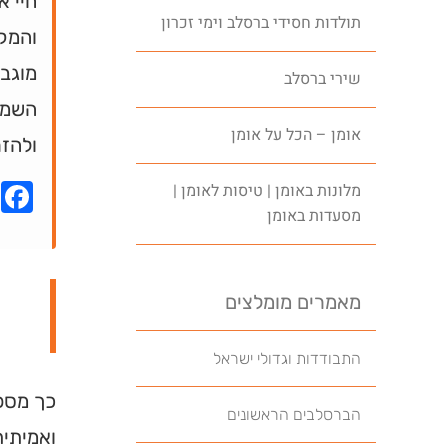
חיי א
תולדות חסידי ברסלב וימי זכרון
והמק
מוגבל
שירי ברסלב
השמחה
אומן – הכל על אומן
ולהזר
k
מלונות באומן | טיסות לאומן |
מסעדות באומן
מאמרים מומלצים
התבודדות וגדולי ישראל
כך מספר
הברסלבים הראשונים
ואמיתית