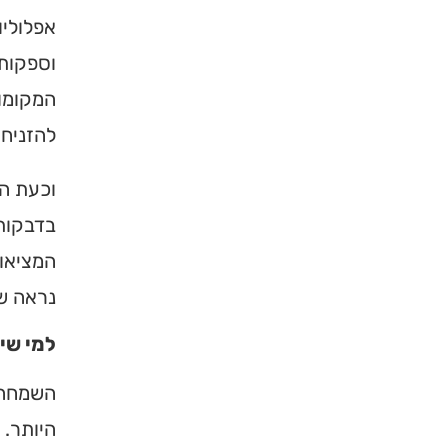
אפלוליו
וספקות.
המקומות
להזניח 
וכעת הב
בדבקות 
המציאות
נראה ש
למי שי
השמחה 
היותר. 