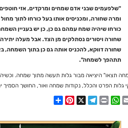
"שלפעמים שבני אדם שמחים ומרקדים, אזי חוטפים
ומרה שחורה, ומכניסים אותו בעל כורחו לתוך מחול 
כורחו שיהיה שמח עמהם גם כן, כן יש בעניין השמח
שחורה ויסורים נסתלקים מן הצד. אבל מעלה יתירה
שחורה דווקא, להכניס אותה גם כן בתוך השמחה, 
תתהפך לשמחה".
חה תצאו" היציאה מבור גלות תעשה מתוך שמחה. וכשיהוד
גלות הפרט והכלל, נקודות שמחה ואור, החושך הסמיך יה
Share
Pinterest
Telegram
X
WhatsApp
Print
Email
Faceb