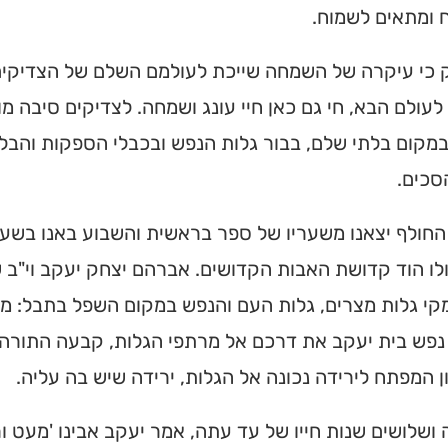
 ומתאים לשמוח.
 כי עיקרה של השמחה שייכת לעולמם השלם של הצדיקים. '
לעולם הבא, חי גם כאן חיי עונג ושמחה. לצדיקים סיבה 
קום בלתי שלם, בבור גלות הנפש ובכבלי הספקות והבלב
סכים.
החולף יצאנו משעריו של ספר בראשית והשבוע באנו בשע
לו הוד קדושת האבות הקדושים. אברהם יצחק יעקב וי"ב 
י גלות מצרים, גלות העם והנפש במקום השפל בתבל: מצ
פש בית יעקב את דרכם אל מרתפי הגלות, קבעה התורה ע
ית כנסת או
ן המפתח לירידה נכונה אל הגלות, ירידה שיש בה עליה.
לב?
ושלושים שנות חייו של עד עתה, אמר יעקב אבינו 'מעט ורע
חדש והמקיף של בתי כנסת