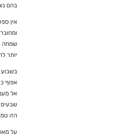
בהם נוח
אין ספק
ומחובר 
שמחה במ
יותר לה
בשבוע 
אפוף כו
×
אל מעמק
שבעים נ
מחפשים ב
הזו טמו
מוסד ברס
על מאה 
הכירו את האינדקס ה