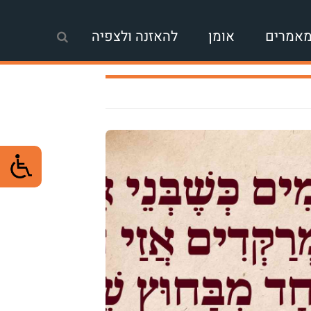
אמרים
אומן
להאזנה ולצפיה