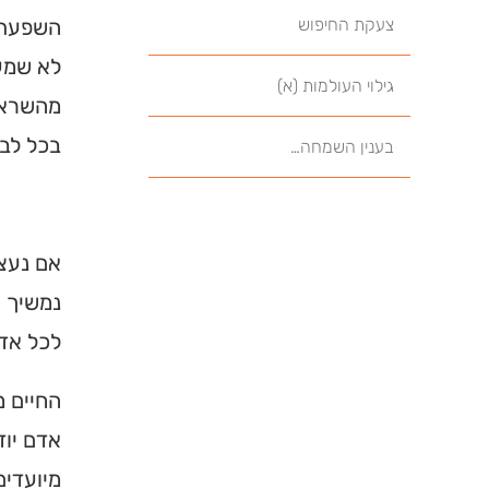
צעקת החיפוש
השפעת ה
לא שמעו
גילוי העולמות (א)
מהשראת 
בכל לב 
בענין השמחה…
אם נעצו
נמשיך ו
לכל אדם
החיים מ
אדם יוד
מיועדים