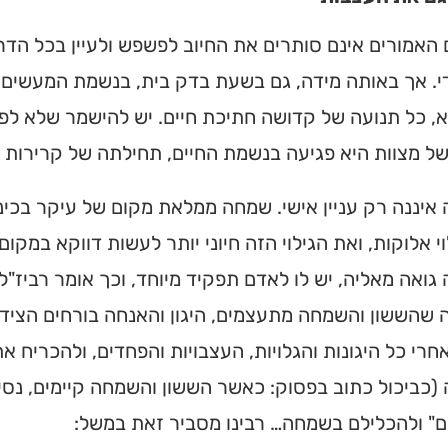
האמורים אינם סותרים את החיוב לפשפש ולעיין בכל הדרו
י. אך באותה מידה, גם בשעת בדק בית, בנשמת המעשים ה
, כל תנועה של קדושה חתיכת חיים. יש להישמר שלא לפ
ל מצוות היא פגיעה בנשמת החיים, תחילתה של קרירות ו
יננה רק עניין אישי. שמחה ממלאת מקום של עיקר בכינו
וי אלוקות, ואת הגילוי הזה חיוני יותר לעשות דווקא במקום
ואה מאליה, יש לו לאדם תפקיד מיוחד, וכך אומר רביז"ל: "
 שהששון והשמחה מתעצמים, היגון והאנחה בורחים הציד
חרי כל היגונות והגלויות, העצבויות והפחדים, ולהכריח
כביכול כתוב בפסוק: כאשר הששון והשמחה קיימים, נסים
ם" ולהכלילם בשמחה… רבינו מסביר זאת במשל: