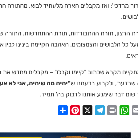
רוך מרדכי'; ואז מקבלים הארה מלעתיד לבוא, מהתורה 
ושים.
ורת הרצון, תורת ההתבודדות, תורת ההתחדשות. התורה
ל כל הלבושים והצמצומים. האהבה הקיימת בינינו לבין אב
אים.
תקיים מקרא שכתוב "קיימו וקבלו" – מקבלים מחדש את הת
שבדעת, ולקבוע בדעתנו ש
"יהיה מה שיהיה, אני לא אע
 שום דבר שימנע אותנו לדבוק בה' תמיד.
Share
Pinterest
Telegram
X
WhatsApp
Print
Email
Faceb