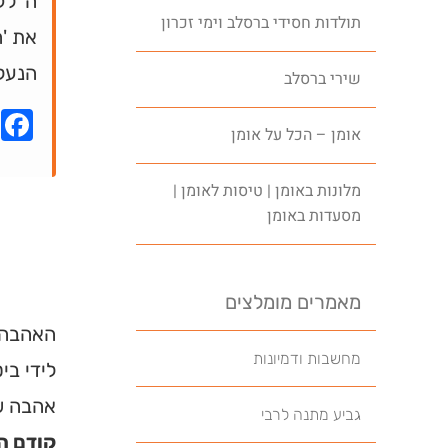
ה' לק
תולדות חסידי ברסלב וימי זכרון
את '
הנעלם
שירי ברסלב
k
אומן – הכל על אומן
מלונות באומן | טיסות לאומן |
מסעדות באומן
מאמרים מומלצים
האהבה ש
מחשבות ודמיונות
לידי בי
אהבה שא
גביע מתנה לרבי
קודם הב