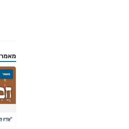
מאמרים
מאמר
"עֲדַיִן חֲ