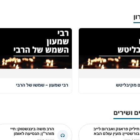
ון
ם מקיבליטש
רבי שמעון – שמשו של הרבי
ם ושירים
חיליק פראנק ואברום לייב
הרב משה ביננשטוק: חיי
בורשטיין: מעין עולם הבא
מוהר"ן; הנסיעה לאומן