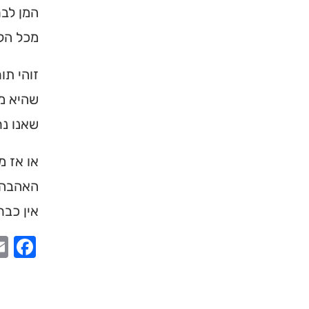
המן לב
מכל הלב
זוהי ת
שהיא מע
שאנו נר
או אז מ
האהבה 
אין כבר
ook