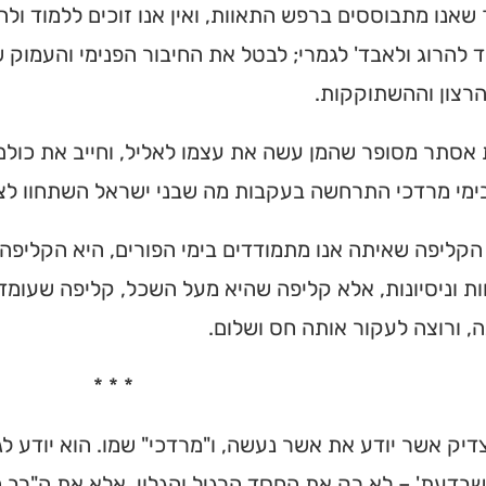
שאנו מתבוססים ברפש התאוות, ואין אנו זוכים ללמוד ול
 להרוג ולאבד' לגמרי; לבטל את החיבור הפנימי והעמוק שי
רצון וההשתוקקות.
אסתר מסופר שהמן עשה את עצמו לאליל, וחייב את כולם ל
ימי מרדכי התרחשה בעקבות מה שבני ישראל השתחוו לצל
 הקליפה שאיתה אנו מתמודדים בימי הפורים, היא הקליפה 
ות וניסיונות, אלא קליפה שהיא מעל השכל, קליפה שעו
, ורוצה לעקור אותה חס ושלום.
* * *
דיק אשר יודע את אשר נעשה, ו"מרדכי" שמו. הוא יודע ל
בדעת' – לא רק את החסד הרגיל והגלוי, אלא את ה"רב ח