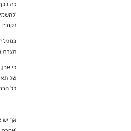
לה בכך 
'להשמיד
נקודת ה
במגילת 
הצרה ב
כי אכן,
של תאו
כל הבנה
אך יש צ
'אהבה ש