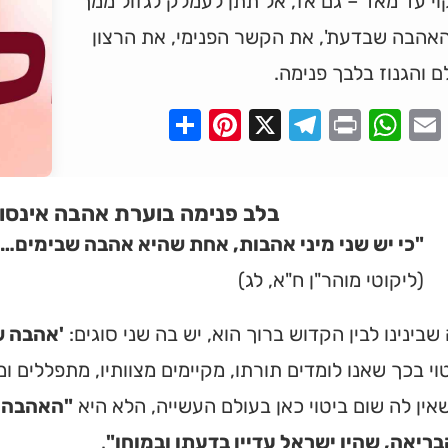
וי עד מאד – גם אז, אל תתן לעמלק לגזול ממך
האהבה שבדעת', את הקשר הפנימי, את הרצון
 והגנוז בלבך פנימה.
Pinterest
Share
Telegram
WhatsApp
X
Print
Faceboo
Email
בלב פנימה בוערת אהבה אינסופ
"כי יש שני מיני אהבות, אחת שהיא אהבה שבימים… 
(ליקוטי מוהר"ן ח"א, לג)
בינינו לבין הקדוש ברוך הוא, יש בה שני סוגים:
'אהבה ש
טוי בכך שאנו לומדים תורתו, מקיימים מצוותיו, מתפללים ומ
ין לה שום ביטוי כאן בעולם העשייה, הלא היא
"האהבה ש
ריאה, שהיו ישראל עדיין בדעתו ובמוחו"
.