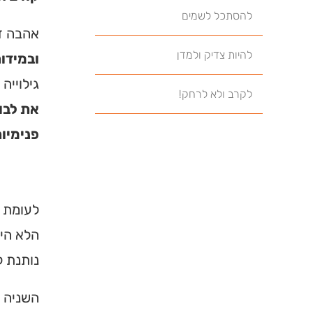
להסתכל לשמים
אהבה זו
להיות צדיק ולמדן
ובמידו
גילוייה
לקרב ולא לרחק!
את לבו
פנימיו
לעומת ש
הלא היא
נותנת ל
השניה 