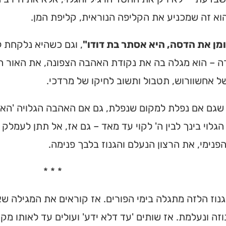
הוא זה שמכניע את הקליפה הנוראית, קליפת המן.
מן את הדסה, היא אסתר בת דודו"
, וגם כשהיא נלקחת ל
 – הוא מגלה בה את נקודת האהבה הצפונה, את האור הג
ל אחשוורוש, תטבול ותשוב לחיקו של מרדכי.
 שגם אם נפלת למקום שנפלת, גם אם האהבה הגלויה 'הא
גלוי בינך לבין ה' לקוי עד מאד – גם אז, אל תתן לעמל
נימי, את הרצון הנעלם והגנוז בלבך פנימה.
* * *
נוז הלזה מתגלה בימי הפורים. אז קוראים את המגילה שאי
וזה ונעלמת. אז שותים 'עד דלא ידע' ועולים עד לאותו מקום