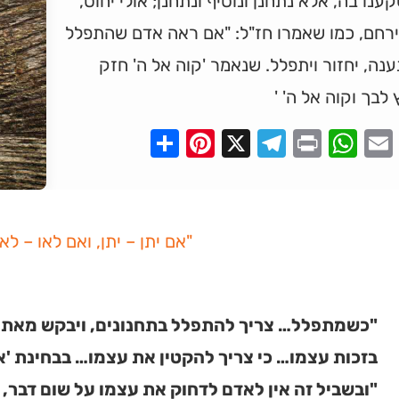
נו בה, אלא נתחנן ונוסיף ונתחנן; אולי יחוס,
ירחם, כמו שאמרו חז"ל: "אם ראה אדם שהתפלל
ענה, יחזור ויתפלל. שנאמר 'קוה אל ה' חזק
 לבך וקוה אל ה' '
Pinterest
Share
Telegram
WhatsApp
X
Print
Faceboo
Email
"אם יתן – יתן, ואם לאו – לאו
"כשמתפלל… צריך להתפלל בתחנונים, ויבקש מאת ה
בזכות עצמו… כי צריך להקטין את עצמו… בבחינת 'א
"ובשביל זה אין לאדם לדחוק את עצמו על שום דבר, א