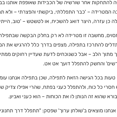
 להתחקות אחר שורשיה של הכבידות שאופפת אותנו בבוא
המטרידה – 'כבר התפללתי, ביקשתי והפצרתי – ולא תמי
 כן עזרה, היצר דואג להשכיח, או לטשטש – 'טוב, הייתי 
מסוים, מחשבה זו מטרידה לא רק בחלק הבקשה שבתפילה,
לים להתרכז בתפילה, מצפים בדרך כלל להרגיש את המ
מתוך הלב – אבל כשנוכחים לדעת שעדיין רחוקים ממתיקו
שים' והחשק להתפלל דועך אט אט.
טעות בכל הגישה הזאת לתפילה, שכן בתפילה אנחנו עומדי
חסרי כל כוח, ולהתפלל כעני בפתח, שהרי אפילו צדיק שפ
ורא שהוא זה הנותן לו את הכוחות – הוא כעני ואביון.
אנחנו מוצאים ב'שולחן ערוך' שפסק: "תתפלל דרך תחנונ