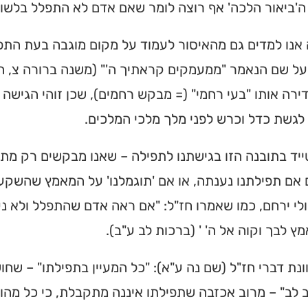
 ה'ביאור הלכה' אף רוצה לומר שאם אדם לא התפלל בלשון ש
 אנו למדים גם מהאיסור לעמוד על מקום מוגבה בעת התפ
 על שם הנאמר "ממעמקים קראתיך ה'" (משנה ברורה צ,
ירה אותו "בעי רחמי" (= מבקש רחמים), שכן זוהי הגישה
לגשת כדל וכרש לפני מלך מלכי המלכים.
יד בתובנה הזו בגישתנו לתפילה – שאנו מבקשים רק מת
ית כנסת או
אם תפילתנו נענתה, או אם 'תוגמלנו' על המאמץ שהשקענו 
לב?
ולי ירחם, כמו שאמרו חז"ל: "אם ראה אדם שהתפלל ולא נענ
מץ לבך וקוה אל ה' ' (ברכות לב ע"ב).
חדש והמקיף של בתי כנסת
מצאו זמני תפילות, שיעורי
וונת דברי חז"ל (שם נה ע"א): "כל המעיין בתפילתו" – ש
הגעה בלחיצת כפתור.
 לב" – מרוב אכזבה שתפילתו איננה מתקבלת, כי כל מהות