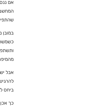
אם ננסה
המחשבה 
שהתפילה
במובן 
כשמשתד
ותשתפך 
מהמיפר
אבל יש 
להרגיש 
ביחס לב
כך אכן 