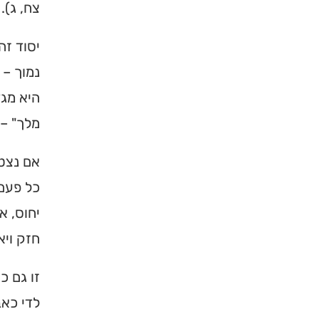
צח, ג).
יסוד זה
נמוך –
היא מגד
מלך" – 
×
אם נצטי
מחפשים ב
כל פעם 
מוסד ברס
יחוס, א
חזק ויא
הכירו את האינדקס ה
ברסלב בארץ ובעולם! 
זו גם כ
תורה, כתובות ודרכי 
לדי כאב