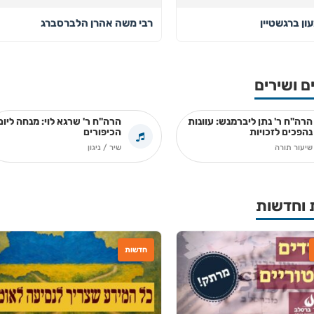
ון ברגשטיין
רבי משה אהרן הלברסברג
ם ושירים
הרה"ח ר' נתן ליברמנש: עוונות
הרה"ח ר' שרגא לוי: מנחה ליום
נהפכים לזכויות
הכיפורים
שיעור תורה
שיר / ניגון
 וחדשות
חדשות