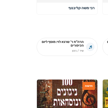
רבי משה קליבנוף
הרה"ח ר' שרגא לוי: מוסף ליום
הכיפורים
שיר / ניגון
חדשות