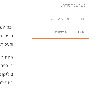
כשהשקר מודה…
התבודדות וגדולי ישראל
"כל הענ
הברסלבים הראשונים
דרישתו 
ולעלות 
אחת העצ
ה' בפרט
ב,ליקוט
התפילה