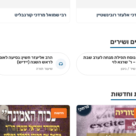
כי אלעזר רובינשטיין
רבי שמואל מרדכי קורנבליט
ם ושירים
נוסח תפילת מנחה לערב שבת
הרב אליעזר חשין: נסיעה לאומ
– ר' שרגא לוי
לראש השנה (יידיש)
שיר / ניגון
שיעור תורה
 וחדשות
חדשות