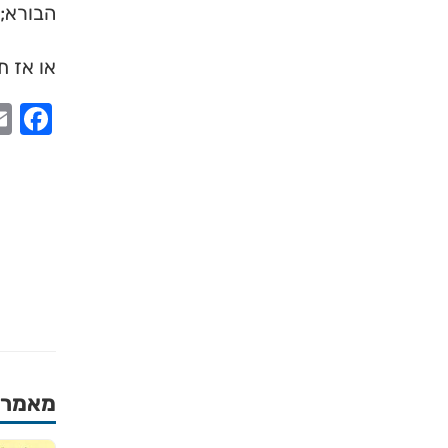
הבורא; 
או אז ת
ook
מאמרים