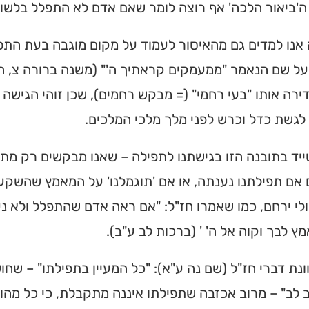
 ה'ביאור הלכה' אף רוצה לומר שאם אדם לא התפלל בלשון ש
 אנו למדים גם מהאיסור לעמוד על מקום מוגבה בעת התפ
 על שם הנאמר "ממעמקים קראתיך ה'" (משנה ברורה צ,
ירה אותו "בעי רחמי" (= מבקש רחמים), שכן זוהי הגישה
לגשת כדל וכרש לפני מלך מלכי המלכים.
יד בתובנה הזו בגישתנו לתפילה – שאנו מבקשים רק מת
אם תפילתנו נענתה, או אם 'תוגמלנו' על המאמץ שהשקענו 
ולי ירחם, כמו שאמרו חז"ל: "אם ראה אדם שהתפלל ולא נענ
מץ לבך וקוה אל ה' ' (ברכות לב ע"ב).
וונת דברי חז"ל (שם נה ע"א): "כל המעיין בתפילתו" – ש
 לב" – מרוב אכזבה שתפילתו איננה מתקבלת, כי כל מהות