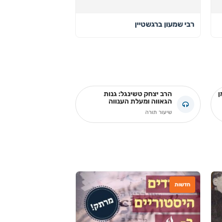
רבי שמעון ברגשטיין
ן
הרב יצחק טשינגל: גנות
הגאווה ומעלת הענווה
שיעור תורה
חדשות