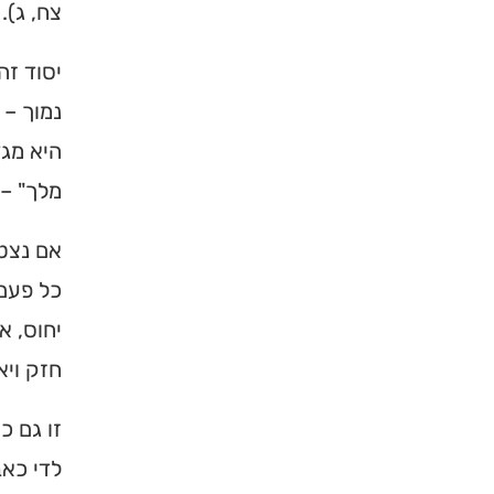
צח, ג).
יסוד זה
נמוך –
היא מגד
מלך" – 
אם נצטי
כל פעם 
יחוס, א
חזק ויא
זו גם כ
לדי כאב