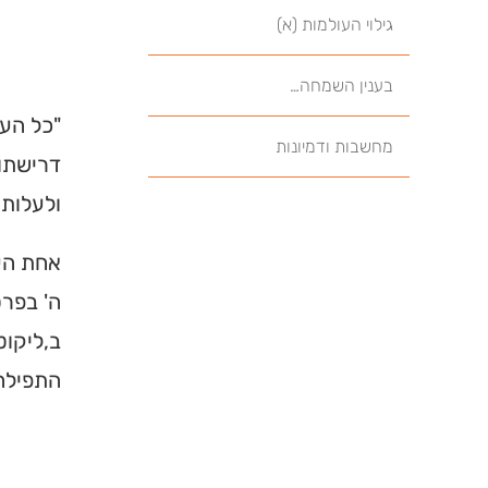
גילוי העולמות (א)
בענין השמחה…
"כל הענ
מחשבות ודמיונות
דרישתו 
ולעלות 
אחת העצ
ה' בפרט
ב,ליקוט
התפילה