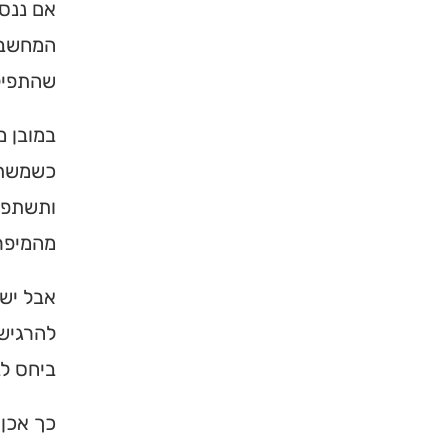
אם ננסה
המחשבה 
שהתפילה
במובן 
כשמשתד
ותשתפך 
מהמיפר
אבל יש 
להרגיש 
ביחס לב
כך אכן 