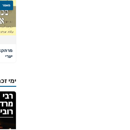
מאמר
מרתק: 
יערי
ימי זכר