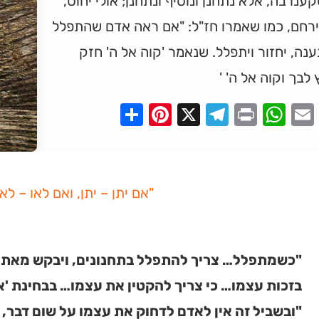
נו בה, אלא נתחנן ונוסיף ונתחנן; אולי יחוס,
ירחם, כמו שאמרו חז"ל: "אם ראה אדם שהתפלל
ענה, יחזור ויתפלל. שנאמר 'קוה אל ה' חזק
 לבך וקוה אל ה' '
Pinterest
Share
Telegram
WhatsApp
X
Print
Faceboo
Email
"אם יתן – יתן, ואם לאו – לאו
"כשמתפלל… צריך להתפלל בתחנונים, ויבקש מאת ה
בזכות עצמו… כי צריך להקטין את עצמו… בבחינת 'א
"ובשביל זה אין לאדם לדחוק את עצמו על שום דבר, א