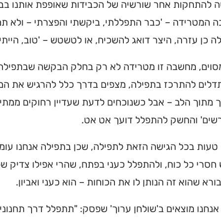
 להתחקות אחר שורשיה של הכבידות שאופפת אותנו בבוא
המטרידה – 'כבר התפללתי, ביקשתי והפצרתי – ולא תמי
 כן עזרה, היצר דואג להשכיח, או לטשטש – 'טוב, הייתי 
מסוים, מחשבה זו מטרידה לא רק בחלק הבקשה שבתפילה,
לים להתרכז בתפילה, מצפים בדרך כלל להרגיש את המ
מתוך הלב – אבל כשנוכחים לדעת שעדיין רחוקים ממתיקו
שים' והחשק להתפלל דועך אט אט.
טעות בכל הגישה הזאת לתפילה, שכן בתפילה אנחנו עומדי
חסרי כל כוח, ולהתפלל כעני בפתח, שהרי אפילו צדיק שפ
ורא שהוא זה הנותן לו את הכוחות – הוא כעני ואביון.
אנחנו מוצאים ב'שולחן ערוך' שפסק: "תתפלל דרך תחנונ