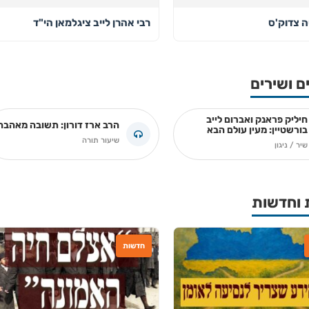
ה צדוק'ס
רבי אהרן לייב ציגלמאן הי"ד
ם ושירים
חיליק פראנק ואברום לייב
הרב ארז דורון: תשובה מאהבה
בורשטיין: מעין עולם הבא
שיעור תורה
שיר / ניגון
 וחדשות
חדשות