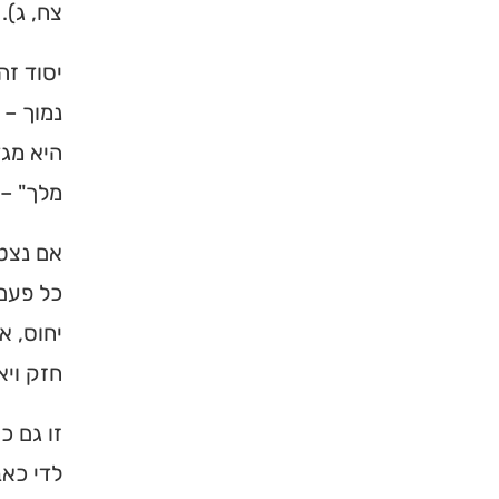
צח, ג).
יסוד זה
נמוך –
היא מגד
מלך" – 
אם נצטי
כל פעם 
יחוס, א
חזק ויא
זו גם כ
לדי כאב