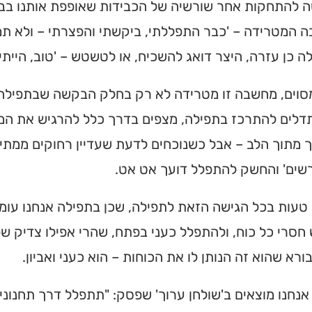
 להתחקות אחר שורשיה של הכבידות שאופפת אותנו בבוא
המטרידה – 'כבר התפללתי, ביקשתי והפצרתי – ולא תמי
 כן עזרה, היצר דואג להשכיח, או לטשטש – 'טוב, הייתי 
מסוים, מחשבה זו מטרידה לא רק בחלק הבקשה שבתפילה,
לים להתרכז בתפילה, מצפים בדרך כלל להרגיש את המ
מתוך הלב – אבל כשנוכחים לדעת שעדיין רחוקים ממתיקו
שים' והחשק להתפלל דועך אט אט.
טעות בכל הגישה הזאת לתפילה, שכן בתפילה אנחנו עומדי
חסרי כל כוח, ולהתפלל כעני בפתח, שהרי אפילו צדיק שפ
ורא שהוא זה הנותן לו את הכוחות – הוא כעני ואביון.
אנחנו מוצאים ב'שולחן ערוך' שפסק: "תתפלל דרך תחנונ