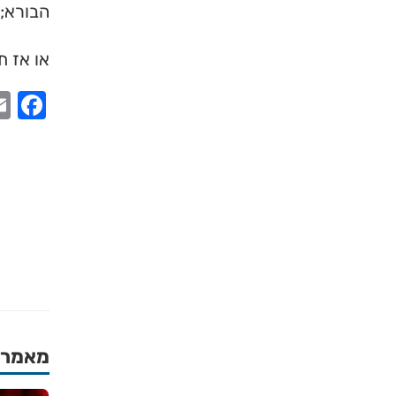
הבורא; 
או אז ת
ook
מאמרים