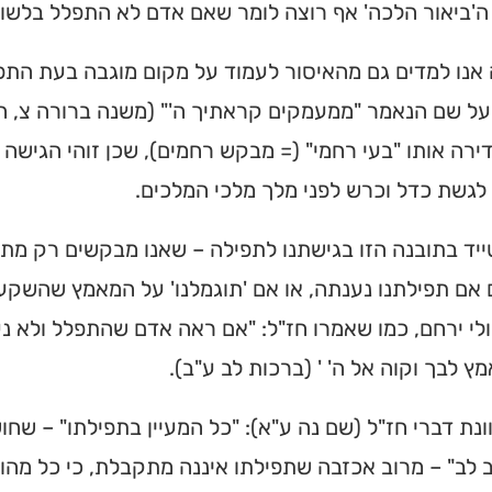
 ה'ביאור הלכה' אף רוצה לומר שאם אדם לא התפלל בלשון ש
 אנו למדים גם מהאיסור לעמוד על מקום מוגבה בעת התפ
 על שם הנאמר "ממעמקים קראתיך ה'" (משנה ברורה צ,
ירה אותו "בעי רחמי" (= מבקש רחמים), שכן זוהי הגישה
לגשת כדל וכרש לפני מלך מלכי המלכים.
יד בתובנה הזו בגישתנו לתפילה – שאנו מבקשים רק מת
אם תפילתנו נענתה, או אם 'תוגמלנו' על המאמץ שהשקענו 
ולי ירחם, כמו שאמרו חז"ל: "אם ראה אדם שהתפלל ולא נענ
מץ לבך וקוה אל ה' ' (ברכות לב ע"ב).
וונת דברי חז"ל (שם נה ע"א): "כל המעיין בתפילתו" – ש
 לב" – מרוב אכזבה שתפילתו איננה מתקבלת, כי כל מהות