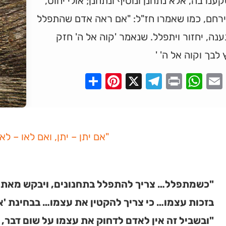
נו בה, אלא נתחנן ונוסיף ונתחנן; אולי יחוס,
ירחם, כמו שאמרו חז"ל: "אם ראה אדם שהתפלל
ענה, יחזור ויתפלל. שנאמר 'קוה אל ה' חזק
 לבך וקוה אל ה' '
Pinterest
Share
Telegram
WhatsApp
X
Print
Faceboo
Email
"אם יתן – יתן, ואם לאו – לאו
"כשמתפלל… צריך להתפלל בתחנונים, ויבקש מאת ה
בזכות עצמו… כי צריך להקטין את עצמו… בבחינת 'א
"ובשביל זה אין לאדם לדחוק את עצמו על שום דבר, א