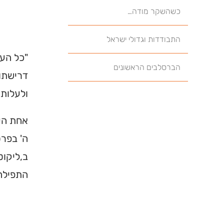
כשהשקר מודה…
התבודדות וגדולי ישראל
"כל הענ
הברסלבים הראשונים
דרישתו 
ולעלות 
אחת העצ
ה' בפרט
ב,ליקוט
התפילה