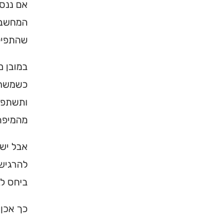
אם ננסה
המחשבה 
שהתפילה
במובן 
כשמשתד
ותשתפך 
מהמיפר
אבל יש 
להרגיש 
ביחס לב
כך אכן 