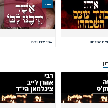
מאמר
וצם השכחה
אשר ידבנו ליבו
ון