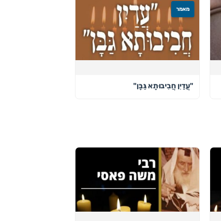
מאמר
"עֲדַיִן חֲבִיבוּתָא גַּבָּן"