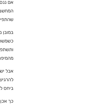
אם ננסה
המחשבה 
שהתפילה
במובן 
כשמשתד
ותשתפך 
מהמיפר
אבל יש 
להרגיש 
ביחס לב
כך אכן 