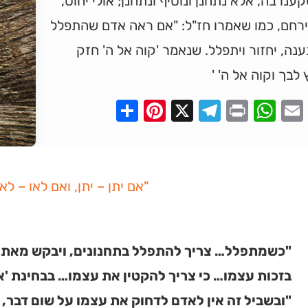
נו בה, אלא נתחנן ונוסיף ונתחנן; אולי יחוס,
ירחם, כמו שאמרו חז"ל: "אם ראה אדם שהתפלל
ענה, יחזור ויתפלל. שנאמר 'קוה אל ה' חזק
 לבך וקוה אל ה' '
Pinterest
Share
Telegram
WhatsApp
X
Print
Faceboo
Email
"אם יתן – יתן, ואם לאו – לאו
"כשמתפלל… צריך להתפלל בתחנונים, ויבקש מאת ה
בזכות עצמו… כי צריך להקטין את עצמו… בבחינת 'א
"ובשביל זה אין לאדם לדחוק את עצמו על שום דבר, א