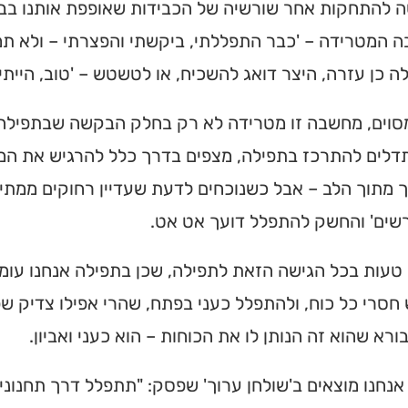
 להתחקות אחר שורשיה של הכבידות שאופפת אותנו בבוא
המטרידה – 'כבר התפללתי, ביקשתי והפצרתי – ולא תמי
 כן עזרה, היצר דואג להשכיח, או לטשטש – 'טוב, הייתי 
מסוים, מחשבה זו מטרידה לא רק בחלק הבקשה שבתפילה,
לים להתרכז בתפילה, מצפים בדרך כלל להרגיש את המ
מתוך הלב – אבל כשנוכחים לדעת שעדיין רחוקים ממתיקו
שים' והחשק להתפלל דועך אט אט.
טעות בכל הגישה הזאת לתפילה, שכן בתפילה אנחנו עומדי
חסרי כל כוח, ולהתפלל כעני בפתח, שהרי אפילו צדיק שפ
ורא שהוא זה הנותן לו את הכוחות – הוא כעני ואביון.
אנחנו מוצאים ב'שולחן ערוך' שפסק: "תתפלל דרך תחנונ