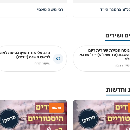
בל'ע צרטנר הי"ד
רבי משה פאסי
ם ושירים
נוסח תפילת שחרית ליום
הרב אליעזר חשין: נסיעה לאומ
השבת (עד שמו"ע) – ר' שרגא
לראש השנה (יידיש)
לוי
שיעור תורה
שיר / ניגון
 וחדשות
חדשות