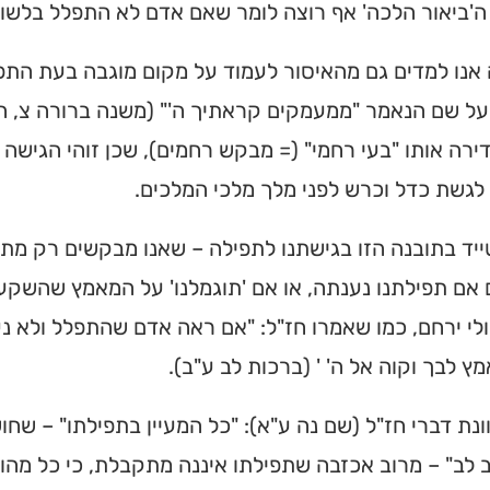
 ה'ביאור הלכה' אף רוצה לומר שאם אדם לא התפלל בלשון ש
 אנו למדים גם מהאיסור לעמוד על מקום מוגבה בעת התפ
 על שם הנאמר "ממעמקים קראתיך ה'" (משנה ברורה צ,
ירה אותו "בעי רחמי" (= מבקש רחמים), שכן זוהי הגישה
לגשת כדל וכרש לפני מלך מלכי המלכים.
יד בתובנה הזו בגישתנו לתפילה – שאנו מבקשים רק מת
ית כנסת או
אם תפילתנו נענתה, או אם 'תוגמלנו' על המאמץ שהשקענו 
ולי ירחם, כמו שאמרו חז"ל: "אם ראה אדם שהתפלל ולא נענ
לב?
מץ לבך וקוה אל ה' ' (ברכות לב ע"ב).
חדש והמקיף של בתי כנסת
מצאו זמני תפילות, שיעורי
וונת דברי חז"ל (שם נה ע"א): "כל המעיין בתפילתו" – ש
הגעה בלחיצת כפתור.
 לב" – מרוב אכזבה שתפילתו איננה מתקבלת, כי כל מהות