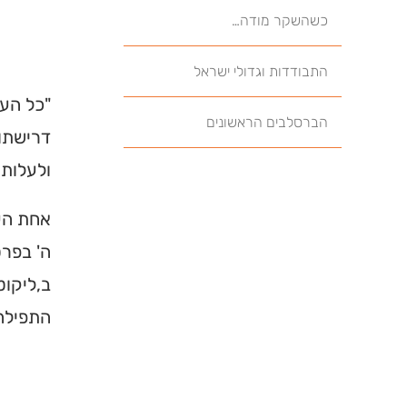
כשהשקר מודה…
התבודדות וגדולי ישראל
"כל הענ
הברסלבים הראשונים
דרישתו 
ולעלות 
אחת העצ
ה' בפרט
ב,ליקוט
התפילה