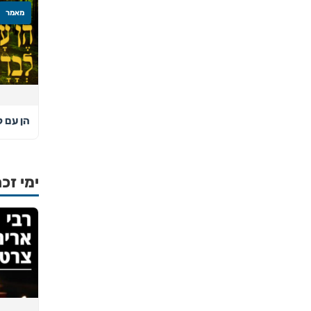
מאמר
הן עם ל
ימי זכר