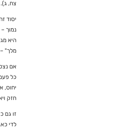
צח, ג).
יסוד זה
נמוך –
היא מגד
מלך" – 
×
אם נצטי
מחפשים ב
כל פעם 
יחוס, א
מוסד ברס
חזק ויא
הכירו את האינדקס ה
ברסלב בארץ ובעולם! 
זו גם כ
תורה, כתובות ודרכי 
לדי כאב