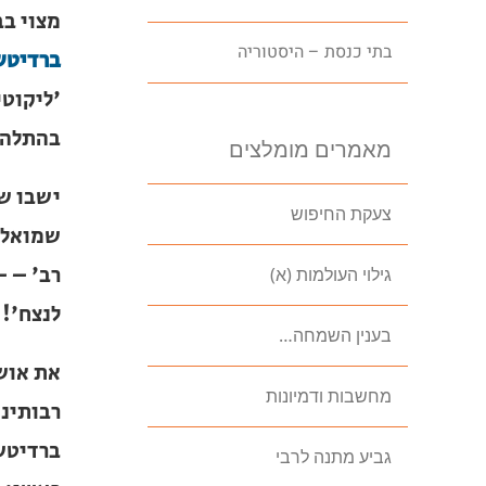
שהוא מ
בתי כנסת – היסטוריה
ברוך ב
ברוך ספ
ברוך בה
מאמרים מומלצים
כאן"…
צעקת החיפוש
ישבו שנ
שמואל 
גילוי העולמות (א)
רב' – –
בענין השמחה…
לנצח'!
מחשבות ודמיונות
את אושר
מאמר רב
גביע מתנה לרבי