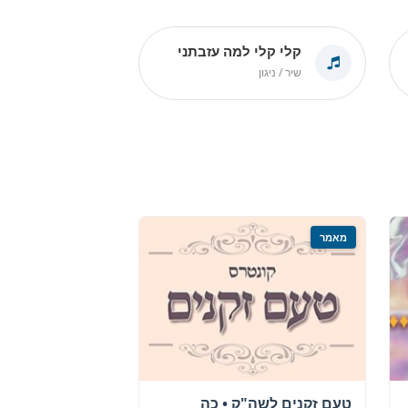
קלי קלי למה עזבתני
שיר / ניגון
מאמר