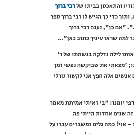
בת מגוריו והתאכסן בביתו של
רבי
יים, ותוך כדי כך הגיש לו רבי
פר חסידי…". "אם כן", נענה רבי
ה מעבר למה שראו עיניך כתוב
באותו לילה נדלקה בנשמתו של ר'
ו; 'מצאתי את שביקשה נפשי זמן
עם אנשים אלה חפץ אני לקשור גורלי
 דפי יומנו: "בי ראיתי אמיתת
המתן.' זה שנים אחדות הייתי פה