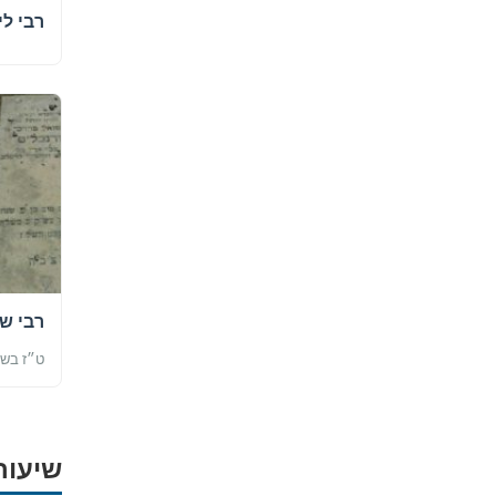
רבי לי
רבי ש
ט״ז בש