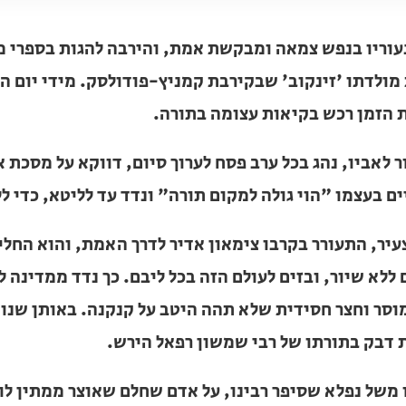
נעוריו בנפש צמאה ומבקשת אמת, והירבה להגות בספרי
מולדתו 'זינקוב' שבקירבת קמניץ-פודולסק. מידי יום ה
בות הזמן רכש בקיאות עצומה בתורה.
ר לאביו, נהג בכל ערב פסח לערוך סיום, דווקא על מסכ
ים בעצמו "הוי גולה למקום תורה" ונדד עד לליטא, כדי
עיר, התעורר בקרבו צימאון אדיר לדרך האמת, והוא הח
ללא שיור, ובזים לעולם הזה בכל ליבם. כך נדד ממדינה 
וסר וחצר חסידית שלא תהה היטב על קנקנה. באותן שנו
 דבק בתורתו של רבי שמשון רפאל הירש.
משל נפלא שסיפר רבינו, על אדם שחלם שאוצר ממתין לו