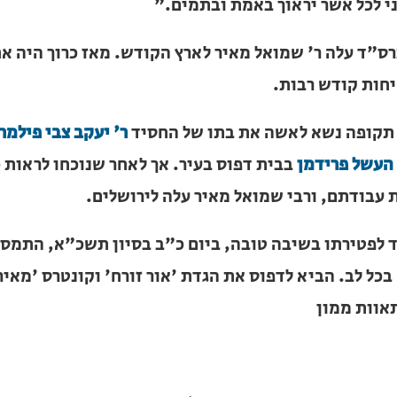
ה, יגעתי ומצאתי. בקשתי בכל לב ונפש את האמת שאהבה
 וחבר אני לכל אשר יראוך באמת ובתמים."
ס"ד עלה ר' שמואל מאיר לארץ הקודש. מאז כרוך היה אח
יו שיחות קודש רבות.
תקופה נשא לאשה את בתו של החסיד
ר' יעקב צבי פילמ
אל העשל פרידמן
בבית דפוס בעיר. אך לאחר שנוכחו לרא
ם, עזבו את עבודתם, ורבי שמואל מאיר עלה לירושלים.
 לפטירתו בשיבה טובה, ביום כ"ב בסיון תשכ"א, התמסר 
כל לב. הביא לדפוס את הגדת 'אור זורח' וקונטרס 'מאי
ית כנסת או
אוות ממון
לב?
חדש והמקיף של בתי כנסת