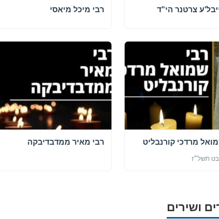
יבל'ע צרטנר הי"ד
רבי מיכל מיאסי
מואל מרדכי קורנבליט
רבי מאיר ממדבדיבקה
בט תשל״ז