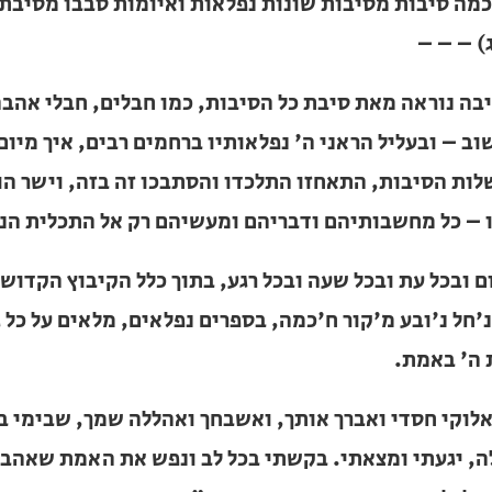
ב, ולא זכיתי למצוא אשר ביקשתי, האמת לאמיתו. מאז 
מה סיבות מסיבות שונות נפלאות ואיומות סבבו מסיבת ה
) – – –
בה נוראה מאת סיבת כל הסיבות, כמו חבלים, חבלי אהב
ב – ובעליל הראני ה' נפלאותיו ברחמים רבים, איך מי
ת הסיבות, התאחזו התלכדו והסתבכו זה בזה, וישר הול
– כל מחשבותיהם ודבריהם ומעשיהם רק אל התכלית הנצח
ם ובכל עת ובכל שעה ובכל רגע, בתוך כלל הקיבוץ הקדו
'חל נ'ובע מ'קור ח'כמה, בספרים נפלאים, מלאים על כ
 ה' באמת.
אלוקי חסדי ואברך אותך, ואשבחך ואהללה שמך, שבימי 