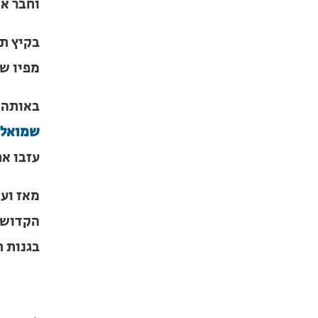
והאפיל
מצאתי,
בקיץ תר
כתב מפ
באותה 
ר' שמו
חיצוניי
×
מאז ועד
הקדוש ב
מחפשים ב
בגנות ת
מוסד ברס
הכירו את האינדקס ה