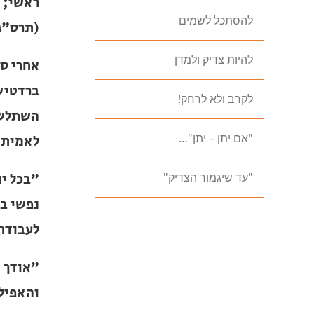
ברדיטשו
להסתכל לשמים
ראשי; כ
(תרס"ג
להיות צדיק ולמדן
אחרי סי
לקרב ולא לרחק!
ברדטישו
"אם יתן – יתן"…
השתלשלו
לאמיתו 
"עד שיגמור הצדיק"
"בכל יו
נפשי בנ
לעבודת
"אודך 