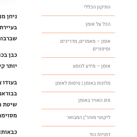
התיקון הכללי
ניחן מ
הכל על אומן
בעיירת 
עד שבר
אומן – מאמרים, מדריכים
וסיפורים
כבן בכו
יותר קי
אומן – מידע לנוסע
בעודו צ
מלונות באומן | טיסות לאומן
בבוראם 
מזג האויר באומן
שיטת מ
מסוימת
ליקוטי מוהר"ן המבואר
כבאותו 
דמויות הוד