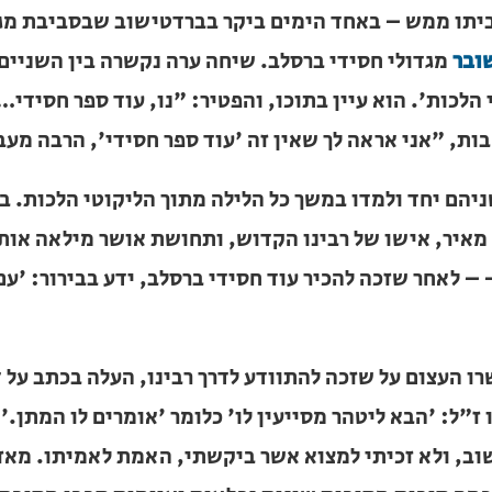
צוי בביתו ממש – באחד הימים ביקר בברדטישוב שבסבי
רדיטשובר
מגדולי חסידי ברסלב. שיחה ערה נקשרה בין השנ
ר 'ליקוטי הלכות'. הוא עיין בתוכו, והפטיר: "נו, עוד ס
תלהבות, "אני אראה לך שאין זה 'עוד ספר חסידי', הרב
יהם יחד ולמדו במשך כל הלילה מתוך הליקוטי הלכות. 
מאיר, אישו של רבינו הקדוש, ותחושת אושר מילאה אות
 – לאחר שזכה להכיר עוד חסידי ברסלב, ידע בבירור: '
ו העצום על שזכה להתוודע לדרך רבינו, העלה בכתב על
ותינו ז"ל: 'הבא ליטהר מסייעין לו' כלומר 'אומרים לו 