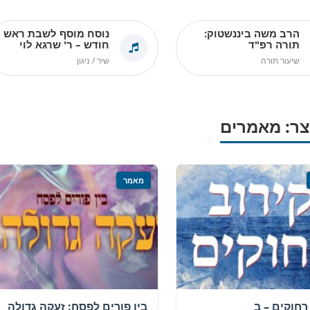
ים ושירים
הרב משה ביננשטוק:
נוסח מוסף לשבת ראש
תורה רפ"ד
חודש – ר' שרגא לוי
שיעור תורה
שיר / ניגון
ר: מאמרים
מאמר