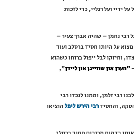
ליי, כדי לזכות להשתתף בשמחת הברית
 נחמן – שהיה אברך צעיר – רבות מן
חסיד ברסלב ועוד נכדו של רבינו.
ל ברוחו כשהוא מזכיר לו את אמרת
ידן
", כלומר: "לשמוע, לידום ולסבול
בי זלמן, וממנו לנכדו רבי הירש. לאחר
י הירש ליפל
הוציאו משם ובזכותו הוא
ו בדמים מרובים חסיד ברסלב עשיר