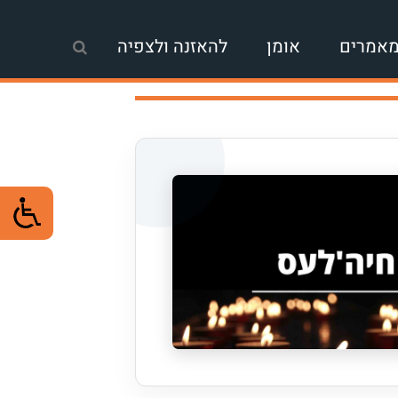
אמרים
אומן
להאזנה ולצפיה