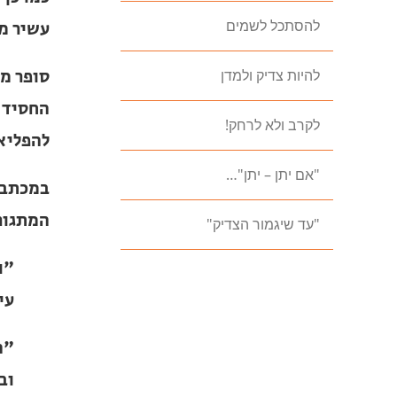
להסתכל לשמים
מלודז' ש
סופר מו
להיות צדיק ולמדן
רבי לוי
לקרב ולא לרחק!
עד היום
"אם יתן – יתן"…
במכתבי 
אף הוא ב
"עד שיגמור הצדיק"
"ו
שה
"ה
לנ