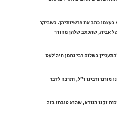
צמו כתב את פרשיותיהן. כשביקר החסיד
שהכתב שלהן מהודר להפליא, אלו שמורים
יין בשלום רבי נחמן חיה'לעס המתגורר
ו ורבינו ז"ל, ותרבה לדבר עימו כרצונו,
זקנו הנורא, שהוא טובתו בזה ובבא