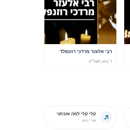
רבי אלעזר מרדכי רוזנפלד
ז׳ באב תשל״ט
קלי קלי למה עזבתני
שיר / ניגון