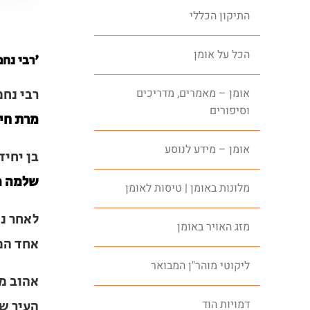
התיקון הכללי
הכל על אומן
'רבי נחמ
רבי נחמ
אומן – מאמרים, מדריכים
וסיפורים
בת רבינו
אומן – מידע לנוסע
בן יחיד
מקארלין
מלונות באומן | טיסות לאומן
לאחר ני
מזג האויר באומן
המעונות 
ליקוטי מוהר"ן המבואר
אהוב מא
דמויות הוד
שנמנה ע