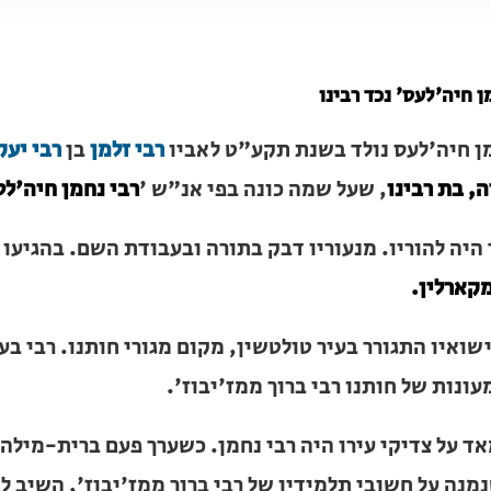
ן חיה'לעס' נכד רבינו
ן חיה'לעס נולד בשנת תקע"ט לאביו
רבי זלמן
בן
רבי יעקב יוס
, שעל שמה כונה בפי אנ"ש '
רבי נחמן חיה'לס
' (= של חיהל'
 היה להוריו. מנעוריו דבק בתורה ובעבודת השם. בהגיעו לפרקו
.
שואיו התגורר בעיר טולטשין, מקום מגורי חותנו. רבי בער עצמו
של חותנו רבי ברוך ממז'יבוז'.
ד על צדיקי עירו היה רבי נחמן. כשערך פעם ברית-מילה לבנו,
ל חשובי תלמידיו של רבי ברוך ממז'יבוז', השיב לו הלה: 