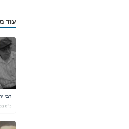
ברסלב בארץ ובעולם! 
תורה, כתובות ודרכי 
עוד מ
לכניסה לאינדק
רבי יה
כ״ט במר