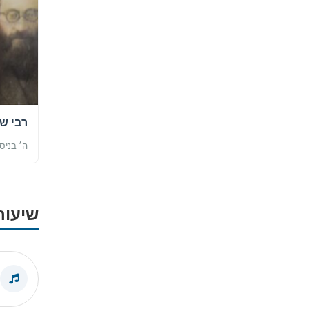
רבי ש
ה׳ בניס
שיעור