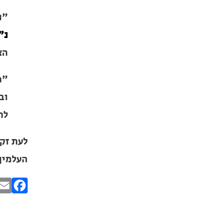
"ו
אד
אד
"מ
לנ
תו
×
לעת זקנ
בעיר, ס
מחפשים ב
ok
מוסד ברס
הכירו את האינדקס ה