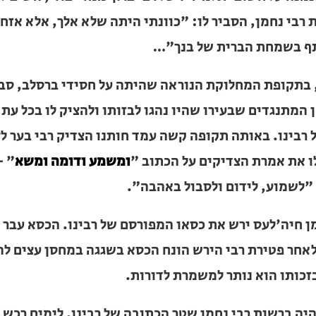
סביר לו: "כוונתי היתה שלא אלך, אלא אזחל על ידיי ועל רג
"…
בתקופת המחלוקת הנוראה שהיתה על חסידי ברסלב, סבל רבי
 שבעירו שהיו נהגו לבזותו ולהציק לו בכל עת מצוא על היותו 
קופה קשה עמד חותנו הצדיק רבי בער לצדו, וחיזקו לבל ייפו
 על הכתוב "
ומשמע ודומה ומשא
" –
"הערן און שווייגן און לי
.
ן חיה'לעס ירש את כסאו המפורסם של רבינו. הכסא עבר לבנו ר
בי הירש הונח הכסא בשגגה במחסן עצים להסקה, והחסיד
רב
שמרת לדורות.
היה ברשות רבי נחמן שטר הכתובה של רבינו. לימים רכש אות