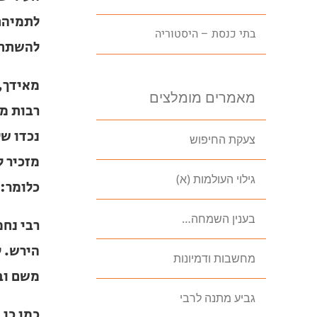
נחמן, ה
בתי כנסת – היסטוריה
של בנך
מאידך, 
מאמרים מומלצים
המתנגדים
באותה ת
צעקת החיפוש
הצדיקים
גילוי העולמות (א)
באהבה"
בענין השמחה…
רבי נחמ
פטירת ר
מחשבות ודמיונות
נותר למ
גביע מתנה לרבי
כמו כן 