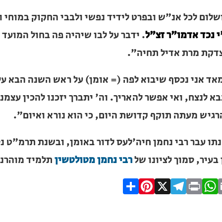
שלום לכל אנ"ש ובפרט לידיד נפשי ולבבי החקוק במוחי ולבי ב
מו"ר זצ"ל
. ידבר על לבו שיהיה פה בחול המועד הבא עלינו,
יל תחיה".
אד אני נכסף שיבוא לפה (= אומן) על ראש השנה הבא עלינו 
צח, ואי אפשר להאריך. וה' יתברך יזכנו להכין עצמנו כראו
קף קדושת היום, כי הוא נורא ואיום".
תו עבר רבי נחמן חיה'לעס לדור באומן, ובשנת תרמ"ט נסתלק
מוך לציונו של
רבי נחמן מטולטשין
תלמיד מוהרנ"ת.
ית כנסת או
Pinterest
Share
Telegram
WhatsApp
X
Print
Facebo
Email
לב?
חדש והמקיף של בתי כנסת