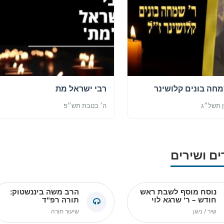
מחה בונים קלושינר
רבי ישראל מת
ן תשל״ג
ה׳ בטבת תש״פ
ים ושירים
נוסח מוסף לשבת ראש
הרב משה ביננשטוק:
חודש – ר' שרגא לוי
תורה רפ"ד
שיר / ניגון
שיעור תורה