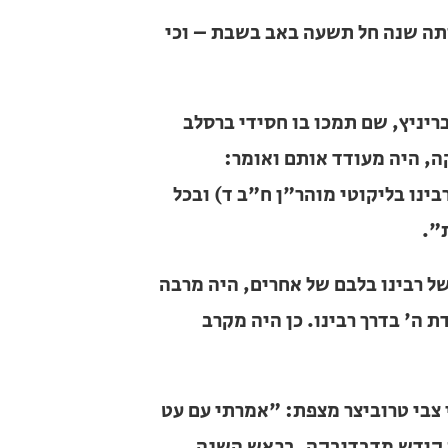
ץ, שם תמכו בו חסידי ברסלב שדרו
עודד אותם ואומר: "בנתינתכם זו זכיתם
ד) ובכל פעם שתתנו, תזכו לשבר עוד
רבינו בלבם של אחרים, היה מרבה
 בדרך רבינו. כן היה מקרב נפשות,
 טרוביצר מצפת: "אמרתי עם עט הסופר
בדיבקה, בראש השנה, חידוש נפלא
'עתיקא טמיר וסתים'…" (הדברים