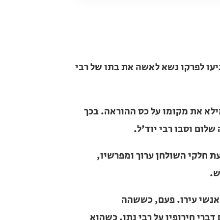
פרקו נשא לאשה את בתו של רבי לייב
 את מקומו על כס ההוראה. בכך היה
 רבי יוד'ל.
חלקי השולחן ערוך ומפרשיו, ולאחר
שי עירו. פעם, כששהה בבית-המדרש,
י נתן, כשהוא נאלץ לשמוע את דברי