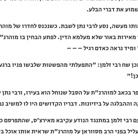
תו מעשה, נסע לרבי נתן לשבת. כשנכנס לחדרו של מוהרנ"ת ר
באור שלא מעלמא הדין. לפתע הבחין בו מוהרנ"ת, םנה אליו 
יל – – –
ן שח רבי זלמן: "התפעלתי מהפשטות שלבשו פניו ברגע אחד 
ר בכאב למוהרנ"ת על הסבל שנוחל הוא בעירו, ורבי נתן ש
 על ביזיונות. דבריו הקדושים היו לו למשיב נפש.
 רבי זלמן במתנגד הנודע עקיבא מאירצ'ס, שהתפרסם כלמדן 
בפני הרב מסווראן על מוהרנ"ת שראית אותו אוכל בשר בת
י", השיב לו אותו בעל-מחלוקת, "כי אמת דיברתי. באותה 