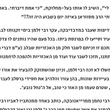
ב מסווראן באיזה יום בשבוע היה זה?!"
יפות שעבר במדבדיבקה, עקר רבי זלמן בימי זקנותו לבבריני
ייעו לו בפרנסת ביתו. בכל פעם שהיו נותנים לו צדקה, היה מ
ק מן האכזריות שבלב (ע"פ דברי רבינו בליקוטי מוהר"ן ח"ב 
 האכזריות ולהפכה לרחמנות".
שלו לא זכה רבי זלמן, וכיון שהשתוקק להבעיר את אורו של 
עיירות שונות, בהן עורר והלהיב את חסידי ברסלב לעבודת ה'
מו מן האור כי טוב, אל ה'נחל נובע'.
בי נחמן ממרייאנובקה, כותב באחד ממכתביו לאביו רבי צבי
ת אשר שמעתי מפי הרב ר' זלמן נרו יאיר דקהילת קודש מד
שכלו הזך, על מאמר רבינו ז"ל בסימן כ"א, התורה הנקרא 