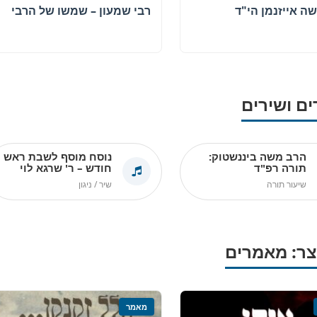
ים ושירים
הרב משה ביננשטוק:
נוסח מוסף לשבת ראש
תורה רפ"ד
חודש – ר' שרגא לוי
שיעור תורה
שיר / ניגון
ר: מאמרים
מאמר