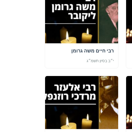
רבי חיים משה גרומן
י״ב בסיון תשמ״ג
רבי אלעזר מרדכי רוזנפלד