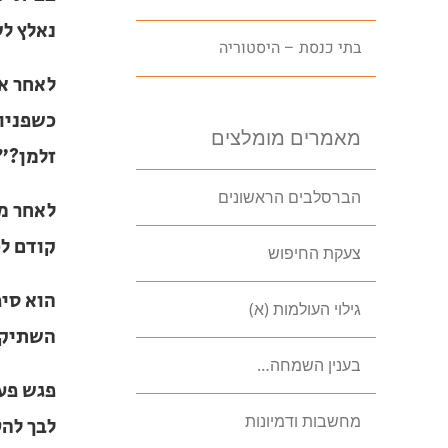
הבלע.
בתי כנסת – היסטוריה
לאחר או
מאירות 
מאמרים מומלצים
כאדם רג
הברסלבים הראשונים
לאחר מכ
צעקת החיפוש
הוא סיפ
וההבלגה
גילוי העולמות (א)
פגש פעם
בענין השמחה…
להעליל 
מחשבות ודמיונות
"האמן ל