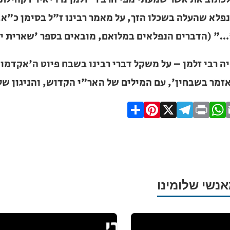
 במלואם, מובאים בספר 'שארית ישראל' עמ' כט).
ה רבי זלמן – על משקל דברי רבינו בשבח פיוט ה'אקדמות' – 
, עם המילים של האר"י הקדוש, והניגון של רבינו הקדוש!"
Pinterest
Share
Telegram
WhatsApp
X
Print
Facebo
Email
ית כנסת או
לב?
אנשי שלומינו
חדש והמקיף של בתי כנסת
מצאו זמני תפילות, שיעורי
הגעה בלחיצת כפתור.