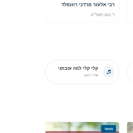
ז׳ באב תשל״ט
קלי קלי למה עזבתני
שיר / ניגון
מאמר