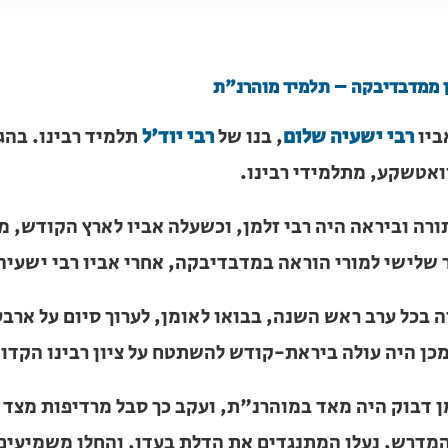
ן ממדבדיבקה – תלמיד מוהרנ"ת
ביו
רבי ישעיה שלום
, בנו של
רבי יוד'ל
תלמיד רבינו. בהגיעו ל
ע, מתלמידי רבינו.
ורה וביראה היה רבי זלמן, וכשעלה אביו לארץ הקודש, מילא
שי למורי הוראה במדבדיבקה, אחרי אביו רבי ישעיה שלום וסבו
ה בכל ערב ראש השנה, בבואו לאומן, לערוך סיום על ארבעת 
 עולה ביראת-קודש להשתטח על ציון רבינו הקדוש.
ן דבוק היה מאד במוהרנ"ת, ועקב כך סבל מרדיפות מצד אנ
תנגדים את הדלת בעדו, והחלו משמיעים דברי חירופין על רב