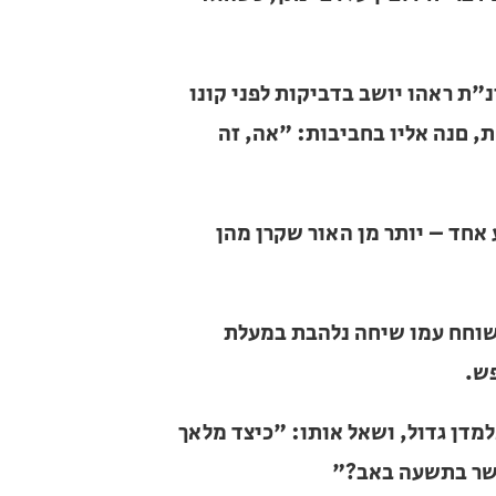
אהו יושב בדביקות לפני קונו כשפניו
בחביבות: "אה, זה זלמן?" ומיד נראה
– יותר מן האור שקרן מהן קודם לכן!"
וחח עמו שיחה נלהבת במעלת השתיקה
גדול, ושאל אותו: "כיצד מלאך לבך
שעה באב?"
שנה חל תשעה באב בשבת – וכי שאל