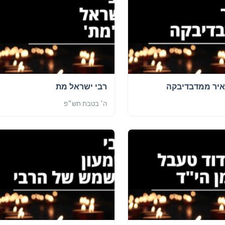
ס ➔
איר ממדבדיבקה
רבי ישראל מת
ה׳ בטבת תש״פ
ה אייזנמן הי"ד
רבי שמעון – שמשו של הרבי