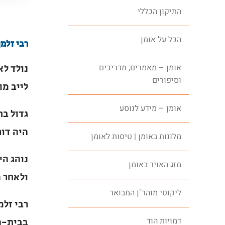
התיקון הכללי
הכל על אומן
רבי זלמ
נולד לא
אומן – מאמרים, מדריכים
וסיפורים
מוואטשק
אומן – מידע לנוסע
גדול בת
דור שלי
מלונות באומן | טיסות לאומן
נוהג הי
מזג האויר באומן
מכן היה
ליקוטי מוהר"ן המבואר
רבי זלמ
דמויות הוד
נעלו המ