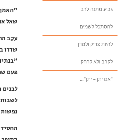
גביע מתנה לרבי
אותי הר
עקב הרד
להסתכל לשמים
בעיר וס
להיות צדיק ולמדן
לשבר חל
ועוד מן
לקרב ולא לרחק!
לבנים מ
"אם יתן – יתן"…
לשבות ב
שטרם טע
החסיד ר
לכתוב א
שהעלה ב