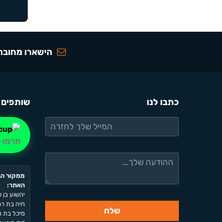
הישארו מחוברי
כתבו לנו
שותפים 
תרמו ל
ממקור הב
האתר:
יהשוע בן ש
חיה בת רחל
מיכל בת רח