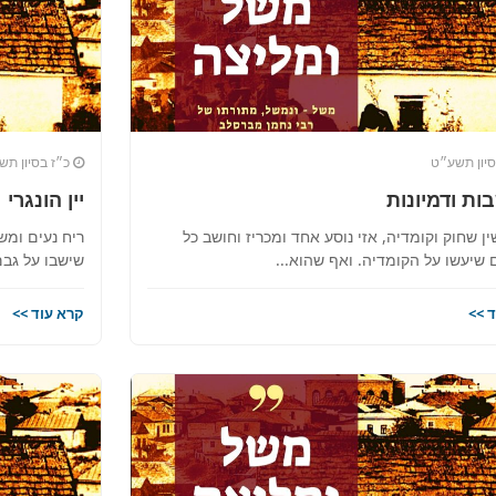
יון תשע״ט
כ״ז בסיון תש
ת ודמיונות
יין הונגרי
ן שחוק וקומדיה, אזי נוסע אחד ומכריז וחושב כל
ריח נעים ומש
שיעשו על הקומדיה. ואף שהוא...
שישבו על גבם
 >>
קרא עוד >>
ית כנסת או מוסד