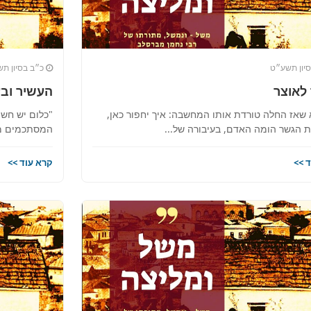
ס החדש והמקיף של בתי כנסת
ם! מצאו זמני תפילות, שיעורי
יון תשע״ט
כ״ב בסיון ת
רכי הגעה בלחיצת כפתור.
לאוצר
העשיר ובע
נדקס ➔
א שאז החלה טורדת אותו המחשבה: איך יחפור כאן,
"כלום יש חש
ת הגשר הומה האדם, בעיבורה של...
המסתכמים מכ
 >>
קרא עוד >>