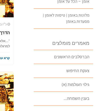
אומן – הכל על אומן
ברסלב?
הכירו את האינדק
מלונות באומן | טיסות לאומן |
ברסלב בארץ ובעול
מסעדות באומן
כ״ז בס
תורה, כתובות וד
הדרך 
לכניסה לאי
"...אל
מאמרים מומלצים
למרגלו
הברסלבים הראשונים
קרא עוד
צעקת החיפוש
גילוי העולמות (א)
בענין השמחה…