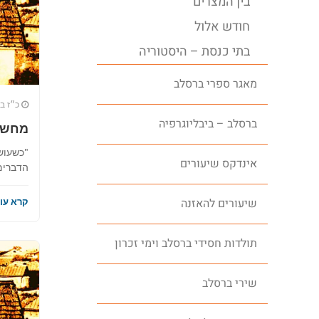
בין המצרים
חודש אלול
בתי כנסת – היסטוריה
מאגר ספרי ברסלב
כ״ז בס
ברסלב – ביבליוגרפיה
מחשבו
"כשעושי
אינדקס שיעורים
הדברים 
שיעורים להאזנה
קרא עוד
תולדות חסידי ברסלב וימי זכרון
שירי ברסלב
מחפשים ב