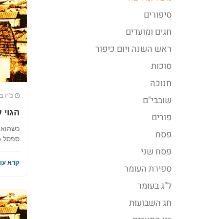
סיפורים
חגים ומועדים
ראש השנה ויום כיפור
סוכות
חנוכה
כ״ז בס
שובבי"ם
הגוי 
פורים
כשהוא 
פסח
ספסל ב
פסח שני
קרא עוד
ספירת העומר
ל"ג בעומר
חג השבועות