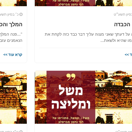
סיון תשע״ט
כ׳ בסיון תשע
 הכבדה
המלך והכ
 על דעתך שאני מצוה עליך דבר כבד כזה לקחת את
"...פנה המלך 
מו שהיא ולשאת...
הנאמנים עזבוה
 >>
קרא עוד >>
יון תשע״ט
ט״ז בסיון ת