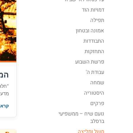
דמויות הוד
תפילה
אמונה ובטחון
התבודדות
התחזקות
פרשת השבוע
עבודת ה'
המר
שמחה
"חלפ
היסטוריה
מדעתו
פרקים
קרא 
נועם שיח – ממשפיעי
ברסלב
משל ומליצה