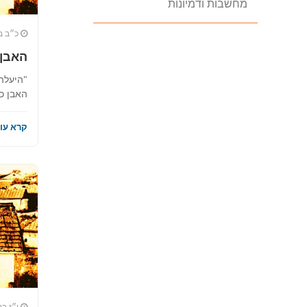
מחשבות ודמיונות
כ״ב ב
האבן
"היעלה
האבן כ
קרא עוד
י״ז בס