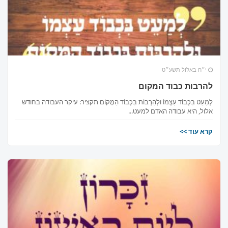
י״ח באלול תשע״ט
להרבות כבוד המקום
לְמַעֵט בִּכְבוֹד עַצְמוֹ וּלְהַרְבּוֹת בִּכְבוֹד הַמָּקוֹם תקציר: עיקר העבודה בחודש
אלול, היא עבודה האדם למעט...
קרא עוד >>