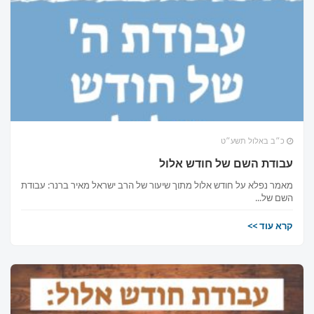
×
כ״ב באלול תשע״ט
מחפשים בית כנסת או מוסד
עבודת השם של חודש אלול
ברסלב?
מאמר נפלא על חודש אלול מתוך שיעור של הרב ישראל מאיר ברנר: עבודת
השם של...
הכירו את האינדקס החדש והמקיף של בתי כנסת ברסלב
קרא עוד >>
בארץ ובעולם! מצאו זמני תפילות, שיעורי תורה, כתובות
ודרכי הגעה בלחיצת כפתור.
לכניסה לאינדקס ➔