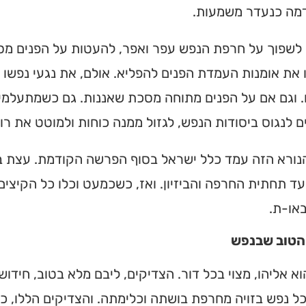
דמה כנעדר משמעות.
ן לשפוך על חרפת הנפש עפר ואפר, להעטות על הפנים מס
את אומנות העמדת הפנים להפליא. אולם, את נגעי נפשו י
 וגם אם על הפנים מתוחה מסכת שאננות. גם כשמתעלמים
 לנגוס ביסודות הנפש, לגזול ממנה כוחות ולמוטט את רו
נורא הזה עמד כלל ישראל בסוף הפרשה הקודמת. עצת ב
ד תחתית החרפה והביזיון. ואז, כשכמעט וכלו כל הקיצים
או-ת.
הטוב שבנפש
ית כנסת או
לב?
א אליהו, מצוי בכל דור. הצדיקים, ליבם מלא בטוב, חידו
ל נפש בזויה מחרפת בושתה וכלימתה. והצדיקים הללו, כש
חדש והמקיף של בתי כנסת