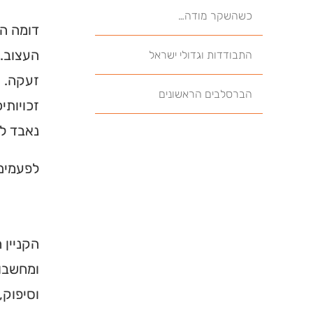
כשהשקר מודה…
דומה הי
העצוב. 
התבודדות וגדולי ישראל
זעקה. ה
הברסלבים הראשונים
זכויותי
נאבד לנ
לפעמים,
הקניין 
ומחשבות
וסיפוק,