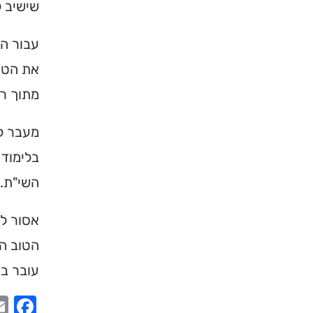
שישיב ל
עבור המ
את הטוב
מתוך ר
מעבר לכ
בלימוד 
השי"ת.
אסור לנ
הטוב הו
עובר בה
ook