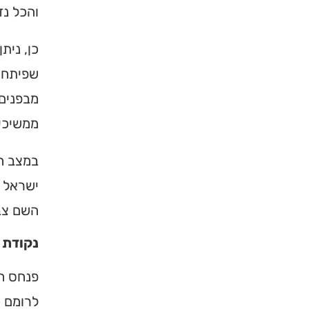
והכל נ
כן, נית
שפיתחו 
מבפנים.
ממשיכים
במצב ה
ישראל ע
×
השם צב
נקודת 
מחפשים ב
מוסד ברס
פנחס הו
לרומם כ
הכירו את האינדקס ה