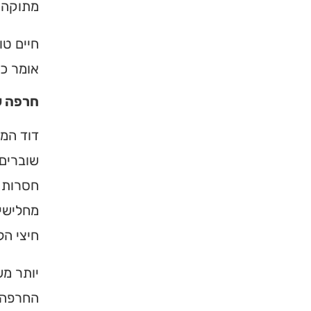
מתוקה מ
חיים טו
אומר כ
חרפה ש
דוד המל
שוברים
חסרות ל
מחלישי
חיצי הל
יותר מש
החרפה ה