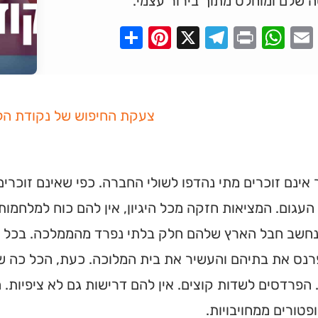
 שלם ומוחלט מתוך בירור עצמי.
Pinterest
Share
Telegram
WhatsApp
X
Print
Faceboo
Email
צעקת החיפוש של נקודת הל
אינם זוכרים מתי נהדפו לשולי החברה. כפי שאינם זוכר
עגום. המציאות חזקה מכל היגיון, אין להם כוח למלחמות,
נחשב חבל הארץ שלהם חלק בלתי נפרד מהממלכה. בכל בו
רנס את בתיהם והעשיר את בית המלוכה. כעת, הכל כה ש
הפרדסים לשדות קוצים. אין להם דרישות גם לא ציפיות. ה
ופטורים ממחויבויות.