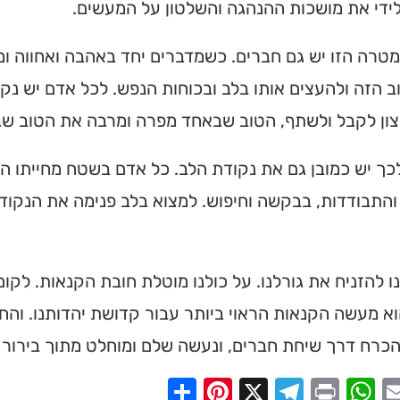
ידי את מושכות ההנהגה והשלטון על המעשים.
טרה הזו יש גם חברים. כשמדברים יחד באהבה ואחווה ומ
 הזה ולהעצים אותו בלב ובכוחות הנפש. לכל אדם יש נק
צון לקבל ולשתף, הטוב שבאחד מפרה ומרבה את הטוב שב
ך יש כמובן גם את נקודת הלב. כל אדם בשטח מחייתו הפ
והתבודדות, בבקשה וחיפוש. למצוא בלב פנימה את הנקוד
ו להזניח את גורלנו. על כולנו מוטלת חובת הקנאות. לקו
א מעשה הקנאות הראוי ביותר עבור קדושת יהדותנו. והח
כרח דרך שיחת חברים, ונעשה שלם ומוחלט מתוך בירור 
Share
Pinterest
Telegram
X
WhatsApp
Print
Email
Faceb