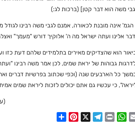
בי משה הוא דבר קטן] (ברכות לג:)
גמ' אינה מובנת לכאורה, אמנם לגבי משה רבינו לגודל מ
ר אלינו ועתה ישראל מה ה' אלוקיך דורש "מעמך" ואצלנו
אור הוא שהצדיקים מאירים בתלמידים שלהם דעת כזו ועצ
דרגות גבוהות של יראת שמים, לכן אמר משה רבינו "וע
משך כל הארבעים שנה (וכפי שכתוב בפרשיות דברים ואת
יראה", כי עכשיו גם אתם יכולים לזכות ליראת שמים אמית
(על
Share
Pinterest
Telegram
X
WhatsApp
Print
Email
Faceb