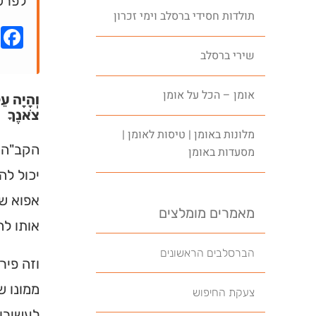
לפרש
תולדות חסידי ברסלב וימי זכרון
k
שירי ברסלב
אומן – הכל על אומן
וְהָיָה עֵ
צֹאנֶךָ
מלונות באומן | טיסות לאומן |
הקב"ה 
מסעדות באומן
יכול לה
אפוא שמ
מאמרים מומלצים
אותו לח
הברסלבים הראשונים
וזה פיר
ממונו ש
צעקת החיפוש
לעשירו