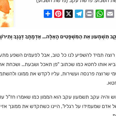
ת השבוע: פרשת עקב (פרשת השבוע)
Pinterest
Share
Telegram
WhatsApp
X
Print
Faceboo
Email
קֶב תִּשְׁמְעוּן אֵת הַמִּשְׁפָּטִים הָאֵלֶּה… אַדְמָתֶךָ דְּגָנְךָ וְתִירֹשְׁךָ
רוצה תמיד להשפיע לנו כל טוב, אבל לפעמים השפע מתע
ביא אותו לחטא כמו שכתוב "פן תאכל ושבעת… ושכחת את ד' 
י שרוצה פרנסה ועשירות, עליו לקדש את ממונו ולהשתמש
טא.
וש והיה עקב תשמעון עקב הוא הממון כמו שאמרו חז"ל ע
ל אדם שמעמידו על רגליו", היינו כשתקדש את ממונך אזי
ת.