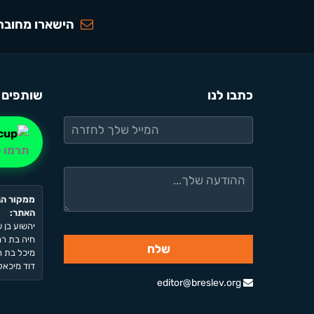
הישארו מחוברי
כתבו לנו
שותפים 
תרמו ל
ממקור הב
האתר:
יהשוע בן ש
חיה בת רחל
מיכל בת רח
דוד מיכאל 
editor@breslev.org