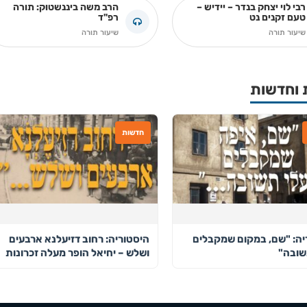
רבי לוי יצחק בנדר – יידיש –
הרב משה ביננשטוק: תורה
טעם זקנים נט
רפ"ד
שיעור תורה
שיעור תורה
 וחדשות
חדשות
יה: "שם, במקום שמקבלים
היסטוריה: רחוב דזיעלנא ארבעים
שובה"
ושלש – יחיאל הופר מעלה זכרונות