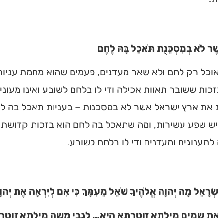
ׁר לֹא בְמִסְכֵּנֻת תֹּאכַל בָּהּ לֶחֶם
כל רק לחם ולא שאר מעדנים, פעמים שהוא מחמת עניות,
כות ששובר תאוות אכילה ודי לו בלחם לשובע ואינו מעוני
את ארץ ישראל אשר לא במסכנות – בעניות תאכל בה לחם
ש שפע עשירות, ומה שתאכל בה לחם הוא בזכות קדושת ה
לתענוגים ומעדנים ודי לו בלחם לשובע.
ִשְׂרָאֵל מָה יְהוָה אֱלֹהֶיךָ שֹׁאֵל מֵעִמָּךְ כִּי אִם לְיִרְאָה אֶת יְהו
את שמים מילתא זוטרתא היא… לגבי משה מילתא זוטר