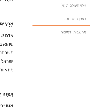
גילוי העולמות (א)
בענין השמחה…
אֶרֶץ אֲשֶ
מחשבות ודמיונות
אדם שאו
שהוא בז
משבחת 
ישראל י
מתאווה 
וְעַתָּה י
אטו יר