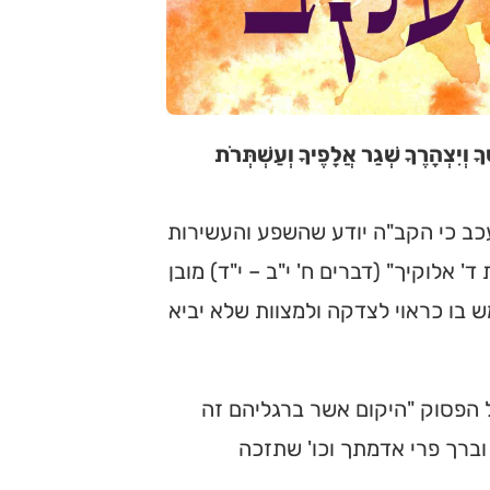
 וְיִצְהָרֶךָ שְׁגַר אֲלָפֶיךָ וְעַשְׁתְּרֹת
כב כי הקב"ה יודע שהשפע והעשירות
אלוקיך" (דברים ח' י"ב – י"ד) מובן
 בו כראוי לצדקה ולמצוות שלא יביא
ל הפסוק "היקום אשר ברגליהם זה
 וברך פרי אדמתך וכו' שתזכה