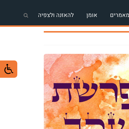
אמרים
אומן
להאזנה ולצפיה