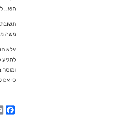
הוא… לג
תשובת ה
משה מדב
אלא הבי
להגיע ל
ומוסר ב
כי אם ל
ook