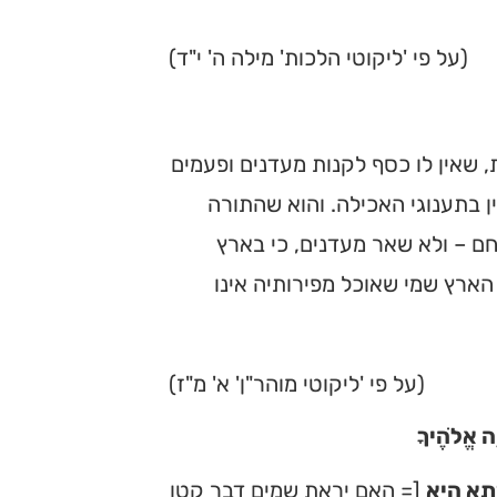
(על פי 'ליקוטי הלכות' מילה ה' י"ד)
 שאין לו כסף לקנות מעדנים ופעמים
ין בתענוגי האכילה. והוא שהתורה
 – ולא שאר מעדנים, כי בארץ
ארץ שמי שאוכל מפירותיה אינו
(על פי 'ליקוטי מוהר"ן' א' מ"ז)
ָה אֱלֹהֶיךָ
תא היא
[= האם יראת שמים דבר קטן