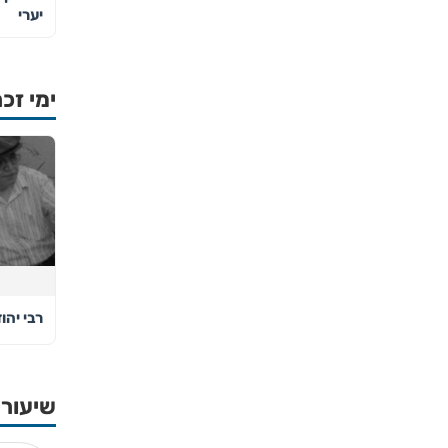
יערי
ימי זכר
רבי יהו
שיעורי