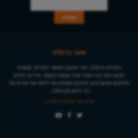
שער ברסלב
חסידות ברסלב, יותר תנועה מאשר חסידות, מושכת
התעניינות רבה מאוד מכל קצוות הקשת. חרדים, דתיים
וחילונים מתעניינים, בודקים ומנסים אף לחיות את תורתו של
רבי נחמן מברסלב...
קרא עוד אודות ברסלב »