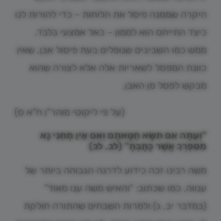
היקרה שממנה פיסל את הלוחות – כדי להורות לנו
כיצד התייחס הוא לממון – כאל אמצעי בלבד,
ממש כמו השביבים שנופלים בעת פיסול אבן, שאין
כוונת המפסל לשאריות אלה אלא לצורה שהוא
מבקש לפסל מן האבן.
(על פי ליקוטי מוהר"ן ח"א ס)
"וְעַתָּה אִם תִּשָּׂא חַטָּאתָם וְאִם אַיִן מְחֵנִי נָא
מִסִּפְרְךָ אֲשֶׁר כָּתָבְתָ" (לב, לב)
משה רבינו זכה כידוע לדרגה הגבוהה ביותר של
ענווה, כמו שכתוב: "והאיש משה ענו מאוד"
(במדבר יב, ג) ולמרות השבחים שהתורה חולקת