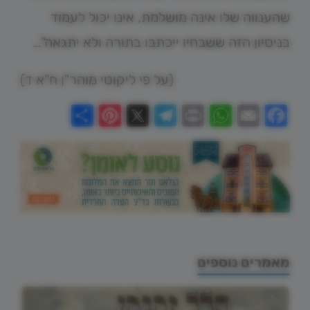
שהענווה שלו אינה מושלמת, אינו יכול לעמוד
בניסיון הזה ששבחיו ייכתבו בתורה ולא יתגאה"…
(על פי ליקוטי מוהר"ן ח"א ד)
Share
Pinterest
Telegram
X
WhatsApp
Print
Email
Facebook
מאמרים נוספים