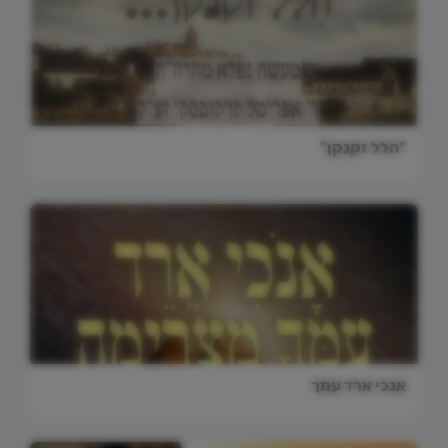
"הלל זקנקן"
אנכי ארד עמך