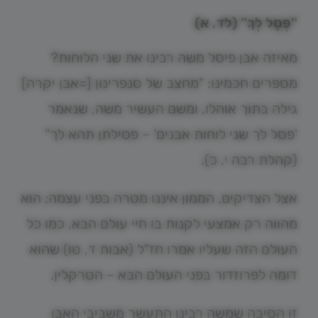
"פְּסָל לְךָ" (לד, א)
מאיזה אבן פיסל משה רבינו את שני הלוחות?
מספרים חכמינו: "מחצב של סנפרינון [=אבן יקרה]
גילה בתוך אוהלו, ומשם העשיר משה, שנאמר
'פסל לך שני לוחות אבנים' – פסילתן תהא לך"
(קהלת רבה י, כ).
אצל הצדיקים, הממון איננו מטרה בפני עצמה; הוא
מהווה רק אמצעי לקנות בו חיי עולם הבא, כמו כל
העולם הזה שעליו אמרו חז"ל (אבות ד, טו) שהוא
דומה לפרוזדור בפני העולם הבא – הטרקלין.
זו הסיבה שמשה רבינו התעשר משביבי האבן