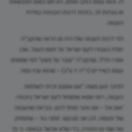
לו, והוא עצמו כותב אותם, לא חש בשום התנשאות
או גבהות לב, בזכות דרגתו הגבוהה במידת
הענווה.
לפי דרגת הענווה שלו היה מן הראוי שהקב"ה
יסלח בעבורו לעם ישראל על חטא העגל, שכן
אמרו חז"ל, שהקב"ה "עובר על פשע" למי שמשים
עצמו כשיריים (ר"ה יז ע"ב) – שהוא עניו גמור.
לפיכך טען משה: "אם אומנם זכיתי לשלמות
הענווה, ראוי אפוא שתמחל לעם ישראל בזכותי;
'ואם אין' – אם אינך מוחל להם, כנראה שהענווה
שלי פגומה, לכן אני מבקש: 'מחני נא' – שתמחק
את שמי מן התורה, כדי שלא אכשל בגאווה, כי מי