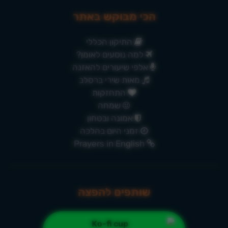
הכי מבוקש באתר
התיקון הכללי
למה נוסעים לאומן?
אלפי שיעורים להאזנה
מאות שירי ברסלב
התחזקות
שמחה
אמונה ובטחון
זמני היום בהלכה
Prayers in English
שותפים להפצה