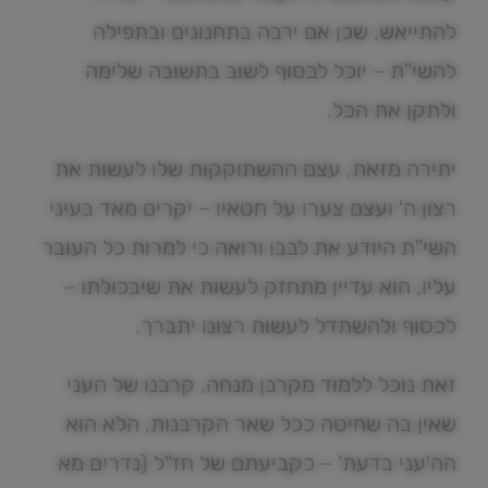
להתייאש, שכן אם ירבה בתחנונים ובתפילה
להשי"ת – יוכל לבסוף לשוב בתשובה שלימה
ולתקן את הכל.
יתירה מזאת, עצם ההשתוקקות שלו לעשות את
רצון ה' ועצם צערו על חטאיו – יקרים מאד בעיני
השי"ת היודע את לבבו ורואה כי למרות כל העובר
עליו, הוא עדיין מתחזק לעשות את שיבכולתו –
לכסוף ולהשתדל לעשות רצונו יתברך.
זאת נוכל ללמוד מקרבן מנחה, קרבנו של העני
שאין בה שחיטה ככל שאר הקרבנות, הלא הוא
הה'עני בדעת' – כקביעתם של חז"ל (נדרים מא