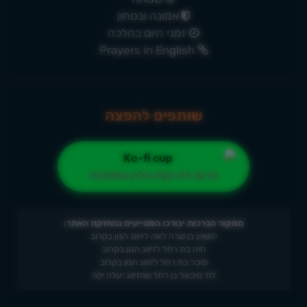
אמונה ובטחון
זמני היום בהלכה
Prayers in English
שותפים להפצה
תרמו לנו וקחו חלק במהפכה
ממקור הברכות יבורכו המסייעים בהחזקת האתר:
יהשוע בן שרה לאה לזיווג הגון בקרוב
חיה בת רחל לזיווג הגון בקרוב
מיכל בת רחל לזיווג הגון בקרוב
דוד מיכאל בן רחל שהזיווג יעלה יפה