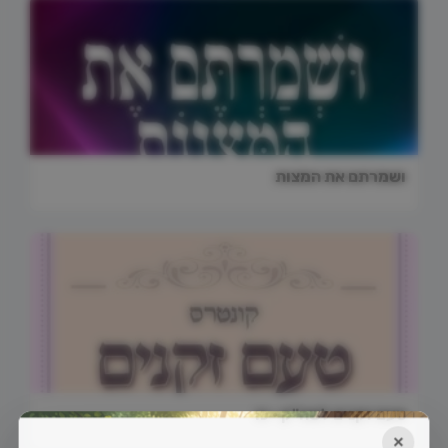
ושמרתם את המצות
טעם זקנים לשה"ק • כו
×