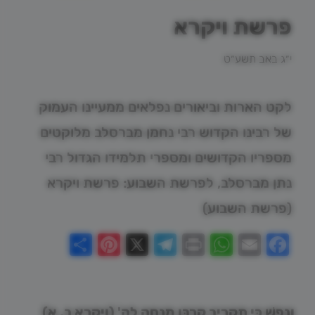
פרשת ויקרא
י״ג באב תשע״ט
לקט הארות וביאורים נפלאים ממעיינו העמוק
של רבינו הקדוש רבי נחמן מברסלב מלוקטים
מספריו הקדושים ומספרי תלמידו הגדול רבי
נתן מברסלב, לפרשת השבוע: פרשת ויקרא
(פרשת השבוע)
Pinterest
Share
Telegram
WhatsApp
X
Print
Facebook
Email
וְנֶפֶשׁ כִּי תַקְרִיב קָרְבַּן מִנְחָה לַה' (ויקרא ב, א)