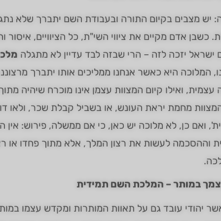
: יש מצבים בקיום התורה ובעבודת השם יתברך שלא נתג
. כשבן אדם מקיים את ציווי השי"ת, כל הציוויים, איסור ו
ישראל יזכה לזה – הרי שבזה לבד עדיין לא מתגלה
מלכו
, המלוכה היא כאשר אנחנו ממליכים אותו יתברך מרצוננ
עצמית, ואילו קיום המצוות עצמן אינו מוכרח שיהיה מתו
מצוות מחמת יראת העונש, או בשביל קבלת שכר, ולאו ד
ת', ואם כן, לא מלוכה יש כאן, כי אם ממשלה, פירוש: אין
 וההסכמה לעשות את רצון המלך, אלא מתוך פחדו או רצונ
כה.
מך במותר – המלכת השם תמידית
ר יהודי עובד גם על תאוות המותרות ומקדש עצמו במותר