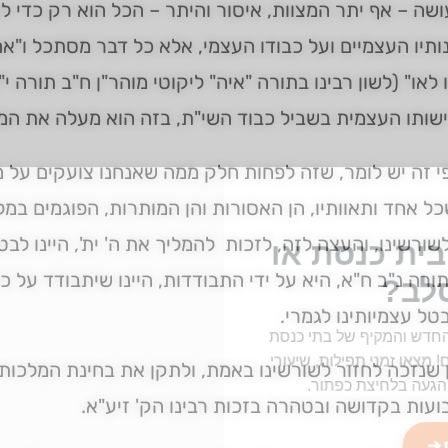
שה – אף יתר המצוות, איסור והיתר – הכל הוא רק כדי לה
ותיו העצמיים ועל כבודו העצמי, אלא כל דבר מסתכל ו"א
 לאו" (לשון רבינו בתורה "איה" ליקוטי מוהר"ן ח"ב תורה י
ישותו העצמית בשביל כבוד השי"ת, בזה הוא מעלה את ה
פי זה יש לומר, שזה לפחות חלק ממה שאנחנו צועקים על 
כל אחד ותאוותיו, הן האסורות והן המותרות, הפוגמים במלכו
שורשינו, והעצה לזה, לזכות להמליך את ה' ית', היינו לבט
ית כנסת או
תורה נ"ב ח"א, היא על ידי התבודדות, היינו שיתבודד על כ
לב?
טל עצמיותינו לגמרי.
חדש והמקיף של בתי כנסת
מצאו זמני תפילות, שיעורי
ן שנזכה לחזור לשורשינו באמת, ולתקן את בחינת המלכות 
הגעה בלחיצת כפתור.
עות בקדושה ובטהרה בזכות רבינו הק' זיע"א.