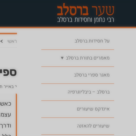
על חסידות ברסלב
>
ראשי
מאמרים בתורת ברסלב ▼
ספי
מאגר ספרי ברסלב
י׳ באייר 
ברסלב – ביבליוגרפיה
כאשר 
אינדקס שיעורים
עצמו 
ודרך 
שיעורים להאזנה