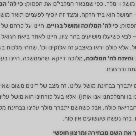
 מושל ו-מלך, כפי שמבאר המלבי"ם את הפסוק:
כי לה' המ
 המושל הוא ביד חזקה, ומצד זה יוסיף לפעמים תואר מוש
הפסוק:
כי לה' המלוכה ומושל בגויים
, היינו על כרחם של
 לבא כשיעלו מושיעים בהר ציון, היינו לאחר ביאת הגואל
, אלא כולם יראו באצבע זה אלוקינו וכו', שזוהי מלכות ב
והיתה לה' המלוכה,
מלוכה דייקא, שהממשלה, היינו בעל
ם וברצונם.
תברך בבחינת מושל עלינו, זה מצב של דינים משום שאין 
 בו והמלכתנו אנו אותו), אלא בעל כורחינו הוא מושל עלינו,
ריאה כולה, אבל כשהשם יתברך מולך עלינו בבחינת מלך,
, בזה נעשה שעשועים אין סוף.
 את השם מבחירה ומרצון חופשי