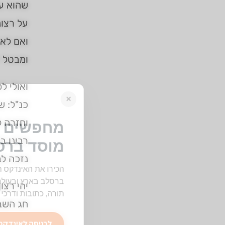
שהוא עו
על רצונ
ואם לאו
ומבטל 
×
ואולי ל
כנ"ל: ש
וחזרה ל
מחפשים ב
רבינו ב
מוסד ברס
נזכה לב
הכירו את האינדקס ה
ברסלב בארץ ובעולם! 
יהי רצו
תורה, כתובות ודרכי 
חג השבו