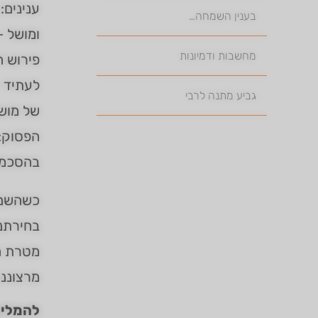
ענינים:
בענין השמחה…
ומושל –
מחשבות ודמיונות
פירוש 
לעתיד –
גביע מתנה לרבי
של מושל
הפסוק:
בהסכמת
כשהשם י
בחירתנו
מטרת הב
מרצוננו
להמליך