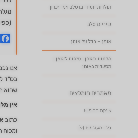
כלל ע
תולדות חסידי ברסלב וימי זכרון
מגלה
(ספי
שירי ברסלב
k
אומן – הכל על אומן
מלונות באומן | טיסות לאומן |
מסעדות באומן
אנו נכנ
בס"ד לב
שהוא ה
מאמרים מומלצים
אין מל
צעקת החיפוש
כתוב
אי
גילוי העולמות (א)
ומכוח ה