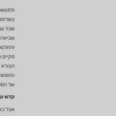
ולמעשה
בשלימות
שכל עם 
שביארנו
והחלטה 
מקיים ה
הבורא י
החופשית
של המל
קדש עצ
אבל כאש