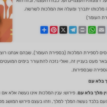
ל רצונותיו העצמיים ועל כבודו העצמי, ובזה הוא
 מלכותו יתברך ומעלה את המלכות לשרשה.
רת העומר)
Pinterest
Share
Telegram
WhatsApp
X
Print
Faceboo
Email
סים לספירת המלכות (בספירת העומר), שבהם אנחנו רוצים
אר מעט בעניין זה, ואולי נזכה להתעורר בימים המועטים 
ספירה שבספירות.
ך בלא עם
ן מלך בלא עם
. פירוש: ענין המלכות אינו נעשה אלא א
עם בלבד נעשה המלך למלך, וזהו בעצם פירוש המושג מלך. 