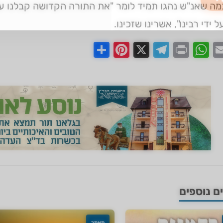
 ➔
מה שאנ"ש נהגו תמיד לומר "את התורה הקדושה קבלנו על 
 ידי רבינו", אשרינו שזכינו.
Share
Pinterest
Telegram
X
WhatsApp
Print
Email
Faceb
 נוספים
מאמר