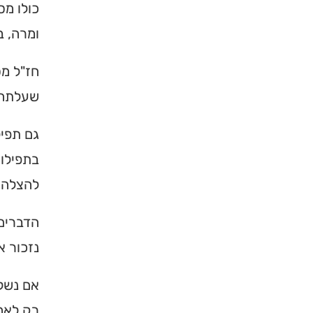
כולו מס
ומרה, ב
חז"ל מס
שעלתה 
גם תפי
בתפילות
להצלה 
הדברים 
נזכור א
אם נשלי
רק לאחו