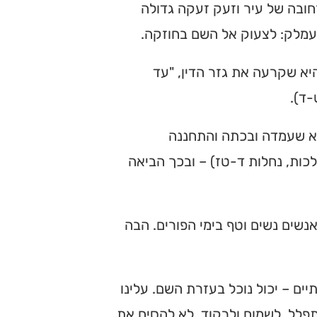
רחובה של עיר וזעק זעקה גדולה
 עמלק: לצעוק אל השם בחוזקה.
יא שקרעה את גזר הדין, "עד
ד).
א שעמדה ובכתה והתחננה
כות, נחלות ד-טז) – ובכך הביאה
נשים נשים וטף בימי הפורים. הבה
ים – יכול נוכל בעזרת השם. עלינו
פלל, לשמוח ולרקוד. לא להסיח את