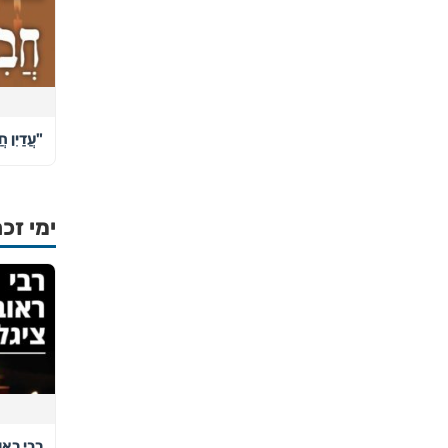
"עֲדַיִן חֲ
ימי זכר
רבי ראו