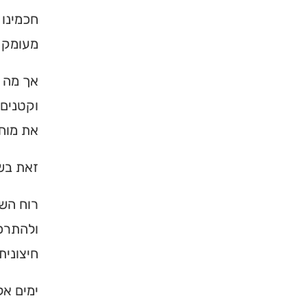
חכמינו 
מעומק ה
אך מה 
וקטנים 
את מוחם
זאת בש
רוח השט
ולהתרכז
חיצונית
ימים אל