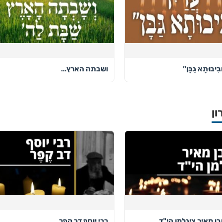
בִיבוּתָא גַּבָּן"
ושבתה הארץ…
ון
בן מאיר ציגלמן הי"ד
רבי יוסף דב קפר