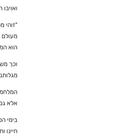
ואויבו 
"זוהי מ
מעולם '
הוא המס
וכך משת
מגלותנו
המלחמה 
אלא גם 
בימי הפ
חיינו וח