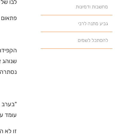
לבו של
מחשבות ודמיונות
פתאום מ
גביע מתנה לרבי
להסתכל לשמים
הקפידה 
שנוהג א
נסתרה ב
"בערב פ
עומד על
זו לא ה