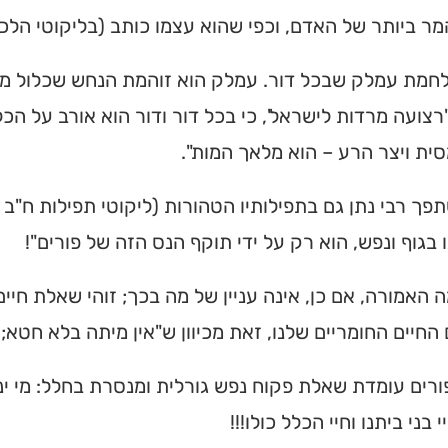
המר ביותר של האדם, וכפי שהוא עצמו כותב (בליקוטי הלכות
לחמת עמלק שבכל דור. עמלק הוא זוהמת הנחש שכלול מכל
רצועה מרדות לישראל', כי בכל דור ודור הוא אורב על הכל
ית ויצר הרע – הוא מלאך המות".
פך רבי נתן גם בתפילותיו הטהורות (ליקוטי תפילות ח"ב ל
 בגוף ונפש, הוא רק על ידי תוקף הנס הזה של פורים"!
האמורה, אם כן, אינה עניין של מה בכך; זוהי שאלת חיים
החיים החומריים שלנו, זאת מכיוון ש"אין מיתה בלא חטא; ו
ורים עומדת שאלת פקוח נפש גורלית ומנסרת בחלל: מי י
יי בני ביתנו וחיי הכלל כולו!!!