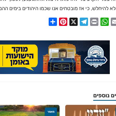
א להיחלש, כי אז מובטחים אנו שכמו היהודים בימים ההם
Share
Pinterest
Telegram
X
WhatsApp
Print
Email
Faceb
 נוספים
מאמר