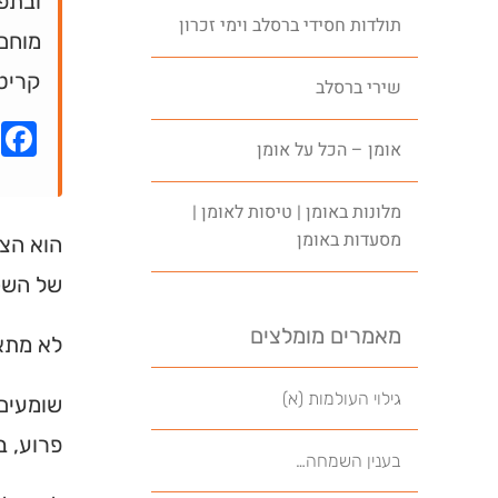
ובתפא
תולדות חסידי ברסלב וימי זכרון
מוחם
קריטי
שירי ברסלב
k
אומן – הכל על אומן
מלונות באומן | טיסות לאומן |
מסעדות באומן
הוא הצט
של השכ
מאמרים מומלצים
לא מתאי
גילוי העולמות (א)
שומעים 
פרוע, ב
בענין השמחה…