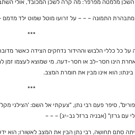
 השכן מלמטה מפרפר: מה קרה לשכן המכובד, אולי השתב
תבהרת התמונה – – – על זרועו מוטל שמוט ילד מדמם –
***
על כל כללי הלבוש וההידור נדחקים הצידה כאשר מדובר ב
חרת הינו חסר-לב או חסר-דעה. מי שמוצא לעצמו זמן להת
ינתו; הוא אינו מבין את חומרת המצב.
***
ורים", סיפר פעם רבי נתן, "צעקתי אל השם: 'הצילני מקל
י עם גרזן" (אבניה ברזל נב-יג) – – –
יתה סתם תחושה, רבי נתן הבין את המצב לאשורו; הוא יד