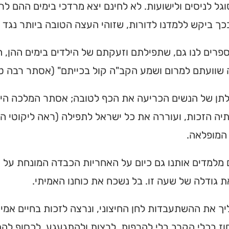
וגל לניסים ולישועות. לא לחינם יצא מרדכי בימים ההם ל
כך ביקש ללמדנו לדורות, שזוהי העצה הטובה ביותר נגד
פרים לנו גם, שתפילתם וזעקתם של הילדים בימים ההן, ה
שוועתם למרום ושמע הקב"ה קול בכייתם" (אסתר רבה ט-
לתן של הנשים הכריעה את הכף לטובה; אסתר המלכה הי
יה הזכות, ועוררה את כל ישראל לתפילה (ראה ליקוטי הל
המופלאה.
מלמדים אותנו גם כיום על האחריות הכבדה המונחת על א
ת גודלה של שעה זו. בל נשכח את כוחנו האמיתי.
ך את ההשתעבדות לחן החיצוני, ונרצה לזכות בחיים אמיתי
ז בכלי הקרב בלי להרפות. לרצות ולהתגעגע, לכסוף להת