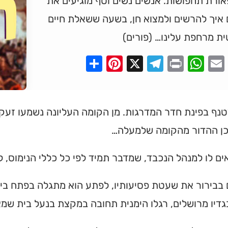
ורת תחפושות. אנשים נשים וטף מוגיעים את
 איך להרשים ולמצוא חן, בשעה ששאלת חיים
ת מרחפת עלינו… (פורים)
Pinterest
Share
Telegram
WhatsApp
X
Print
Faceboo
Email
נף בפינת חדר המדרגות. מן הקומה העליונה נשמעו זעקות 
ן ההדור מהקומה שלמעלה…
ם לו למנהל הנכבד, שמדבר תמיד לפי כל כללי הנימוס, 
בבירור את שעטת פסיעותיו, לפתע הוא מתגלה בפתח ביתו
גדיו מרושלים, רגלו הימנית תחובה במקצת בנעל בית שמאל