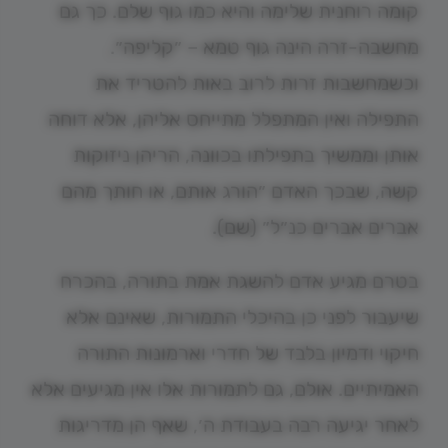
קומה רוחנית שלימה והיא כמו גוף שלם. כך גם
מחשבה-זרה הינה גוף טמא – ״קליפה״.
וכשמחשבות זרות לרוב באות להטריד את
התפילה ואין המתפלל מתייחס אליהן, אלא דוחה
אותן וממשיך בתפילתו בכוונה, הריהן ניזוקות
קשה, שבכך האדם ״הורג אותם, או חותך מהם
אברים אברים כנ״ל״ (שם).
בטרם מגיע אדם להשגת אמת בתורה, בהכרח
שיעבור לפני כן בהיכלי התמורות, שאינם אלא
חיקוי ודמיון בלבד של חדרי וארמונות התורה
האמיתיים. אולם, גם לתמורות אלו אין מגיעים אלא
לאחר יגיעה רבה בעבודת ה׳, שאף הן מדריגות