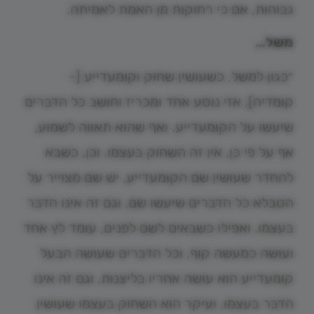
גבוהות, אם כי רחוקות מן האמת לאמיתה.
משל…
״כגון למשל, כשעושין שחוק וקומעדייע [-
קומדיה], אזי נוסע אחד ומכריז וחושב כל הדברים
שיעשו על הקומעדייע. ואף שהוא תאווה לשמוע,
אף על פי כן, אין זה השחוק בעצמו. וכן, כשבא
להחדר שעושין שם הקומעדייע, יש שם מצוייר על
הטבלא כל הדברים שיעשו שם, וגם זה אינו הדבר
בעצמו. ואפילו כשבאים לשם לפנים, עומד לץ אחד
ועושה כמעשה קוף, וכל הדברים שעושה הבעל
קומעדייע הוא עושה אחריו בליצנות, וגם זה אינו
הדבר בעצמו. ועיקר הוא השחוק בעצמו שעושין