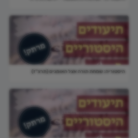
היסטוריה: שמחת תורה אצל האומנים (תרצ"ז)