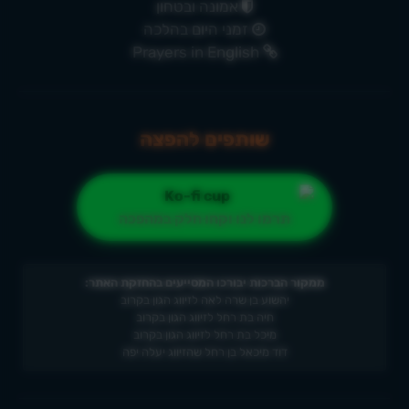
אמונה ובטחון
זמני היום בהלכה
Prayers in English
שותפים להפצה
תרמו לנו וקחו חלק במהפכה
ממקור הברכות יבורכו המסייעים בהחזקת האתר:
יהשוע בן שרה לאה לזיווג הגון בקרוב
חיה בת רחל לזיווג הגון בקרוב
מיכל בת רחל לזיווג הגון בקרוב
דוד מיכאל בן רחל שהזיווג יעלה יפה