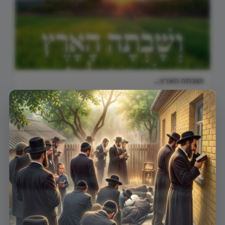
ושבתה הארץ…
×
אשר ידבנו ליבו