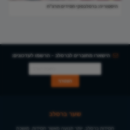
היסטוריה: ברסלבסקי חסידים תרצ"ח
הישארו מחוברים לברסלב - הרשמו לעדכונים:
שער ברסלב
חסידות ברסלב, יותר תנועה מאשר חסידות, מושכת