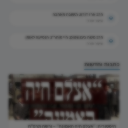
הרב ארז דורון: תשובה מאהבה
שיעור תורה
הרב משה ביננשטוק: חיי מוהר"ן; הנסיעה לאומן
שיעור תורה
כתבות וחדשות
היסטוריה: "אצלם חיה האמונה" – ורשה תרפ"ח