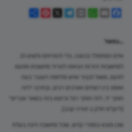
Pinterest
Share
Telegram
WhatsApp
X
Print
Facebook
Email
…נמשל
אדם המתפלל בכוונה, בלי להתייחס ולשים לב
למחשבות הזרות הבאות לטרוד מחשבתו מפעם
לפעם, משול לגבור ואיש מלחמה העובר בעוז
ואומץ בין רוצחים ואורבים רבים, ובחרבו ״לזה
חותך יד, לזה חותך רגל וכיוצא בזה בשאר אברים״
(ליקו"מ חלק ב תורה קכב).
שכן מובא בספרי קדש, שכל מחשבה הינה בעלת