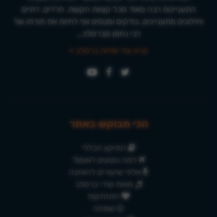
התעניינות רבה מאוד מכל קצוות הקשת. חרדים, דתיים
וחילונים מתעניינים, בודקים ומנסים אף לחיות את תורתו של
רבי נחמן מברסלב...
קרא עוד אודות ברסלב »
הכי מבוקש באתר
התיקון הכללי
למה נוסעים לאומן?
אלפי שיעורים להאזנה
מאות שירי ברסלב
התחזקות
שמחה