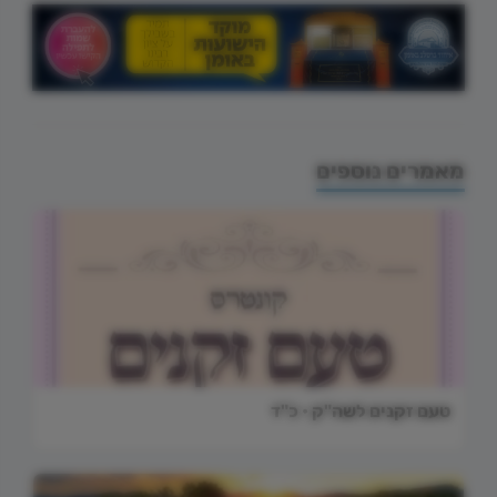
מאמרים נוספים
טעם זקנים לשה"ק • כ"ד