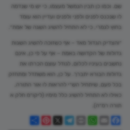
שם. וכמו כן תבין הנמשל מעצמו, כי יש מי שנדמה
לו שנכנס לפנים ולפני ולפנים ועדיין הוא עומד
בחוץ לגמרי, כי לא התחיל להשיג השגה של אמת״.
״והצדיק הגדול מאד – אף כשזוכה להשיג השגות
גדולות של הקדושה באמת – אף על פי כן, אינם
נחשבים בעיניו לכלום, לגודל עוצם הכרתו את
גדולות הבורא יתברך. על כן, הוא משתדל ומתחזק
בכל פעם, שיתחיל הש״י להראות לו אור התורה,
כאילו לא התחיל להשיג כלל מימיו (ליקו״מ חלק א
תורה רמ״ה).
Share
Pinterest
Telegram
X
WhatsApp
Print
Email
Facebook