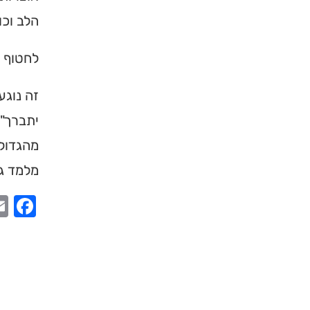
ברסלב בארץ ובעולם! 
הלב וכו
תורה, כתובות ודרכי 
לחטוף מ
לכניסה לאינדק
זה נוגע
יתברך",
מהגדול 
מלמד גם
ook