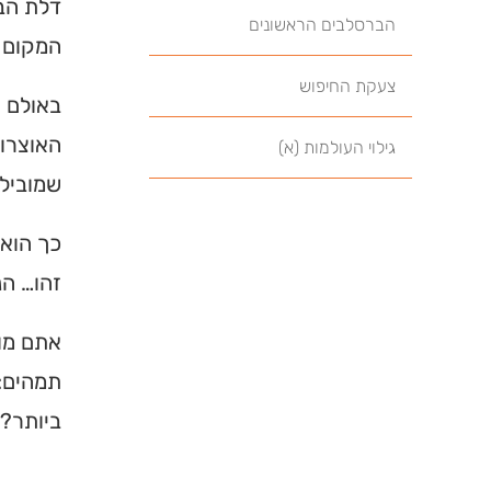
דלת הב
הברסלבים הראשונים
המקום ש
צעקת החיפוש
באולם ע
האוצרות
גילוי העולמות (א)
שמובילה
כך הוא 
זהו… הנ
אתם מוז
תמהים: 
ביותר? 