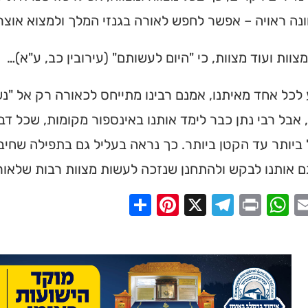
מצאו זמני תפילות, שיעורי
ונה ראויה – אפשר לחפש לאורה בגנזי המלך ולמצוא אוצר
הגעה בלחיצת כפתור.
צוות ועוד מצוות, כי "היום לעשותם" (עירובין כב, ע"א)…
ס ➔
 לכל אחד מאיתנו, אמנם רבינו מתייחס לכאורה רק אל "נ
 אבל רבי נתן כבר לימד אותנו באינספור מקומות, שכל דב
ביותר עד הקטן ביותר. כך נראה בעליל גם בתפילה שחיב
 אותנו לבקש ולהתחנן שנזכה לעשות מצוות רבות שלאורן
Share
Pinterest
Telegram
X
WhatsApp
Print
Email
Faceb