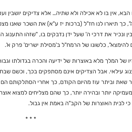
הבא, אין בו לא אכילה ולא שתיה… אלא צדיקים יושבין וע
, כך תיארו לנו חז"ל (ברכות יז ע"א) את השכר שאנו מצפ
בין ונכיר את דרכי ה' שעל ידן נדבקים בו, "שזהו התענוג ה
 להימצא", כלשונו של הרמח"ל ב'מסילת ישרים' פרק א'.
יו של המלך מלא באוצרות של ידיעה והכרה בגדולתו וגבור
וג עילאי. אבל הצדיקים אינם מסתפקים בכך, וכשם שבחי
תר שאת וביתר עוז מהיום הקודם, כך אחרי הסתלקותם ה
מעמיקה יותר ובהירה יותר, כך שהם מצליחים למצוא אוצר
כי לבית האוצרות של הקב"ה באמת אין גבול.
* * *