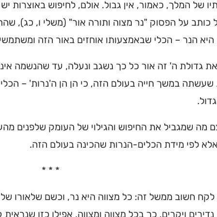
יו של המלך, כאמור, אין גבול. אולם, לחיפוש באוצרות יש 
כותב על הפסוק "נר מצוה ותורה אור" (משלי ו, כג), שהת
היא הנר – הכלי שבאמצעותו אוחזים באור הזה ומשתמשים
ת גדולת ה' זה אור כל כך נשגב ונעלה, עד שהנשמה איננ
שעשתה במשך חייה בעולם הזה, כי הן הן ה'נרות' – הכל
דול.
 מה שמגביל את החיפוש והגילוי של העומק שלפנים מהעו
לא לפי מידת הכלים-הנרות שהכינה בעולם הזה.
ית כנסת או
* * *
לב?
 לקח חשוב ממשל זה: כל מצווה היא נר, וכשם שלאורו של
חדש והמקיף של בתי כנסת
נדירים ויקרים, כך בכל מצווה ומצווה, אפילו כזו שנראי