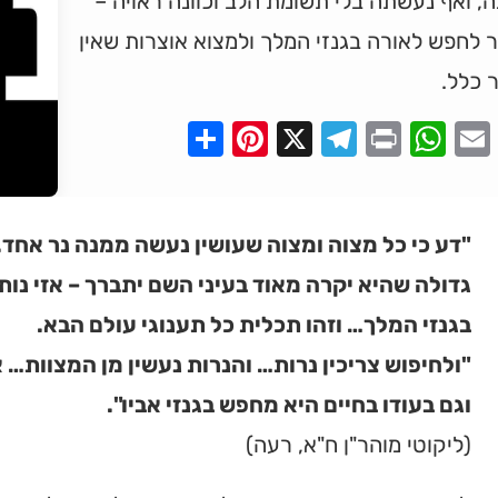
, ואף נעשתה בלי תשומת הלב וכוונה ראויה –
לחפש לאורה בגנזי המלך ולמצוא אוצרות שאין
 כלל.
Pinterest
Share
Telegram
WhatsApp
X
Print
Faceboo
Email
"דע כי כל מצוה ומצוה שעושין נעשה ממנה נר אחד
גדולה שהיא יקרה מאוד בעיני השם יתברך – אזי נו
בגנזי המלך… וזהו תכלית כל תענוגי עולם הבא.
"ולחיפוש צריכין נרות… והנרות נעשין מן המצוות… 
וגם בעודו בחיים היא מחפש בגנזי אביו".
(ליקוטי מוהר"ן ח"א, רעה)