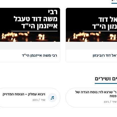
אל דוד רובינזון
רבי משה אייזנמן הי"ד
ם ושירים
ר' שרגא לוי: נוסח הגדה של
ויבוא עמלק – הנוסח המדויק
פסח
שיר / ניגון
שיר / ניגון