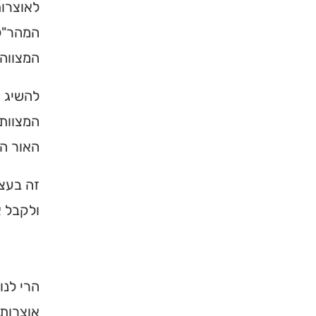
לאוצרות
המהר"ל 
המצווה 
להשיג א
המצוות 
האור הג
זה בעצם
×
ולקבל א
מחפשים ב
מוסד ברס
הרי לנו
הכירו את האינדקס ה
אוצרות 