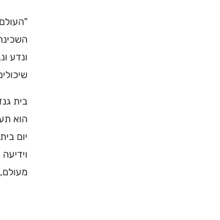
"העולם 
השכינה"
ונדע ונ
שיכולים
בית גנז
הוא תענ
יום בי
וידיעה 
מעולם, 