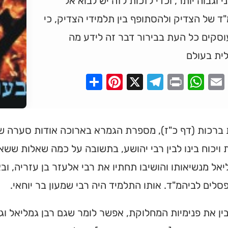
י וגבוה יותר, וכדי לזכות לזה יש לבוא אל
ד של הצדיק ולהסתופף בין תלמידי הצדיק, כי
סקים כל העת בבירור דבר זה לידע מה
ית בעולם
Pinterest
Share
Telegram
WhatsApp
X
Print
Faceboo
Email
ברכות (דף כ"ז), מספרת הגמרא בארוכה אודות סערה שק
ויכוח בינו לבין רבי יהושע, בתשובה על כמה שאלות ששא
ין את פנימיות המחלוקת, אפשר לומר שגם רבן גמליאל וג