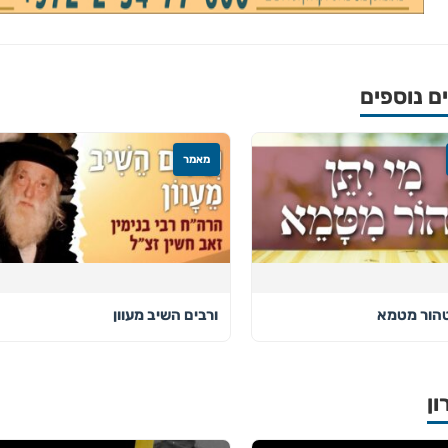
 נוספים
מאמר
טהור מטמא
ורבים השיב מעוון
ון