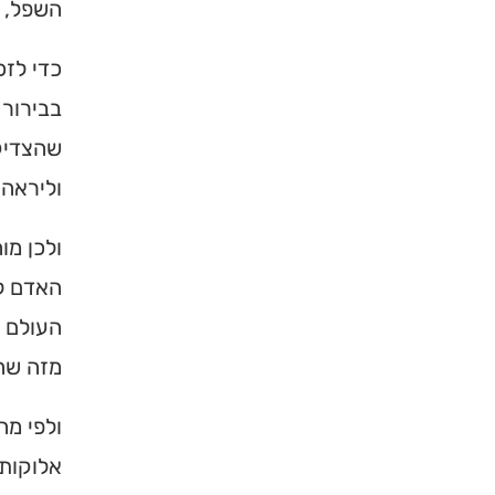
השפל, ו
כדי לזכ
בבירור 
שהצדיקי
וליראה 
ולכן מו
האדם לז
העולם ה
מזה שה
ולפי מה
אלוקות 