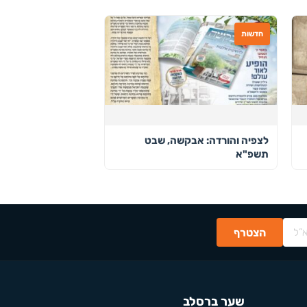
חדשות
לצפיה והורדה: אבקשה, שבט
תשפ"א
שער ברסלב