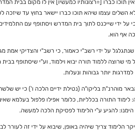
אין תוכו כברו [=רצונותיו כמעשיו] אין לו מקום בבית המדר
 השלים עצמו שיהא תוכו כברו יישאר בחוץ עד שיזכה לש
י על ידי שייכנס לתוך בית המדרש ויסתופף עם התלמידי
כה אף הוא.
שנתגלגל על ידי רשב"י כאמור, כי רשב"י והצדיקי אמת מגלי
ל מי שרוצה ללמוד תורה יבוא וילמוד, וע"י שיסתופף בבי
למדרגות יותר גבוהות ונעלות.
אר מוהרנ"ת בליקו"ה (נטילת ידיים הלכה ו') כי יש שלש
 לימוד התורה בכלליות, כלומר אפילו פלפול בעלמא שאינ
ימנו: להגיע ע"י הלימוד לפסיקת הלכה למעשה.
קר הלימוד צריך שיהיה באופן, שיבוא על ידי זה לעורר ל