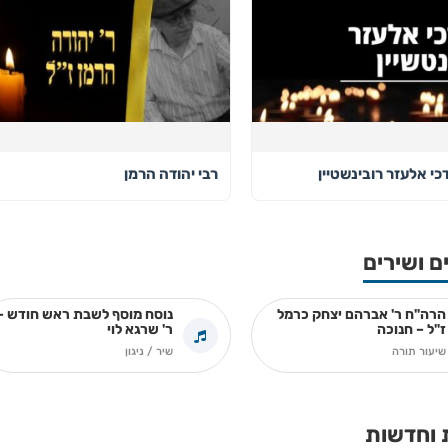
כי אלעזר רובינשטיין
רבי יהודה הרמן
ם ושירים
הרה"ח ר' אברהם יצחק כרמל
נוסח מוסף לשבת ראש חודש –
ז"ל – חנוכה
ר' שרגא לוי
שיעור תורה
שיר / ניגון
 וחדשות