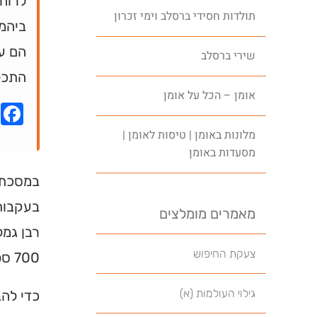
לרוחנ
תולדות חסידי ברסלב וימי זכרון
ביהמ"
הם עו
שירי ברסלב
התכל
אומן – הכל על אומן
k
מלונות באומן | טיסות לאומן |
מסעדות באומן
במסכת 
בעקבות 
מאמרים מומלצים
צעקת החיפוש
700 ספסלים לביהמ"ד. אותו התלמיד היה רבי שמעון בר יוחאי.
גילוי העולמות (א)
כדי להב