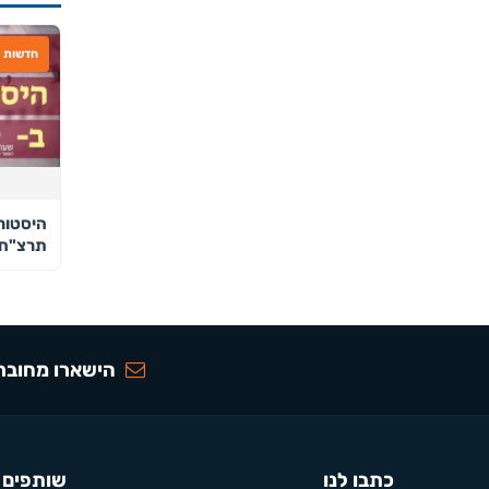
חדשות
היסטור
תרצ"ח
הישארו מחוברי
כתבו לנו
שותפים 