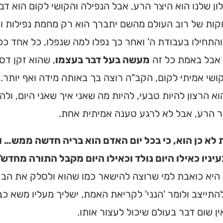
ן שלנו הוא היצר הרע, אבל הנפילה והקושי לקום הוא דבר
ם! מצאו זמני תפילות, שיעורי
רכי הגעה בלחיצת כפתור.
ות של רוב העולם מהשם יתברך הוא רק מחמת נפילות וח
התחילו בעבודת ה' ואחר כך נפלו למה שנפלו, כל אחד כפי
נדקס ➔
 אבל באמת כל זה
מעשה בעל דבר בעצמו
, שהוא זקן דס
שי אמיתי לקום, הקב"ה רוצה בך באותה מידה ואף יותר
וא הרצון להיות טבעי, להיות מה שאני איך שאני היום, ו
ר הרע, אבל לא לרגע טענה אמיתית אחת.
לא כן הוא, כי בכל יום האדם הוא בריה חדשה ממש… ו
יניו כאילו היום נולד וכאילו היום מקבל התורה מחדש
"
היא כואבת למי שרוצה להישאר כמו שהוא ולסלק את הבע
התייצב ולומר 'הנני' לקריאת האמת, ישליך מעליו משא כ
אין שום דבר בעולם שיכול לעצור אותו.