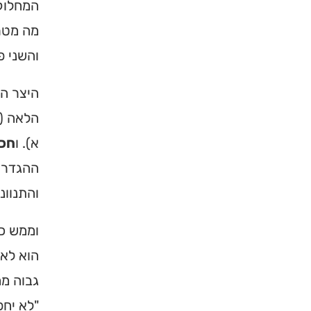
המחלוקת
מה מטר
והשני פ
היצר הט
הלאה (
א). ו
חכ
ההגדרה
והתנוונ
וממש כנ
הוא לא 
גבוה ממ
"לא יחפ