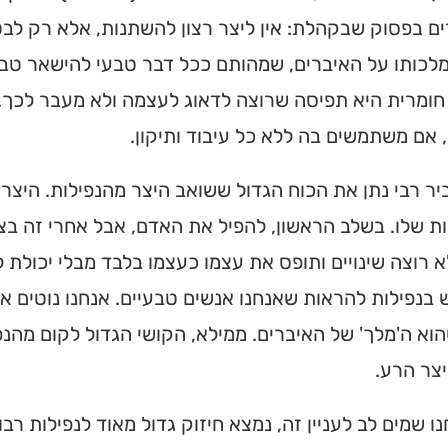
ם בפסוק שבקהלת: אין ליצר רצון להשתנות, אלא רק לב
לכותו על האיברים, שמהותם ככל דבר טבעי להישאר טבע
חומרית היא תפיסה שרוצה לדאוג לעצמה ולא מעבר לכך.
אם משתמשים בה ללא כל עיבוד ותיקון.
ר רבי נתן את הכוח הגדול ששואב היצר מהנפילות. היצר
ת שלו. בשלב הראשון, להפיל את האדם, אבל אחרי זה בצ
 רוצה שינויים ותופס את עצמו כעצמו בלבד מבלי יכולת ל
נפילות להראות שאנחנו אנשים טבעיים. אנחנו נוטים א
וא ה'מלך' של האיברים. ממילא, הקושי הגדול לקום מהנפ
בית כנסת או
צר הרע.
רסלב?
ו שמים לב לעניין זה, נמצא חיזוק גדול מאוד לנפילות רב
ס החדש והמקיף של בתי כנסת