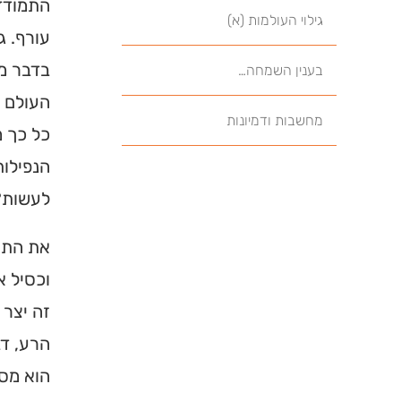
התמודדו
גילוי העולמות (א)
עורף. ג
בדבר מה
בענין השמחה…
העולם מ
מחשבות ודמיונות
כל כך מ
הנפילות
לעשות?
את התשו
וכסיל א
זה יצר 
הרע, דב
הוא מסכ