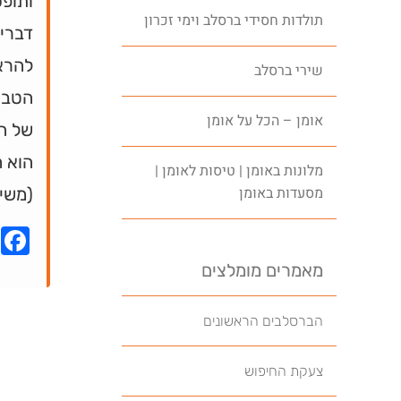
ותופס
תולדות חסידי ברסלב וימי זכרון
דברים
להראו
שירי ברסלב
הטבע
אומן – הכל על אומן
של הא
הוא ה
מלונות באומן | טיסות לאומן |
מסעדות באומן
(משי
k
מאמרים מומלצים
הברסלבים הראשונים
צעקת החיפוש