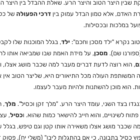
 שבין היצר הטוב והיצר הרע. שאלת ההבדל בין היצר ה
ת האדם, אלא טמון הבדל עמוק בין
דרכי הפעולה
של כל 
ועל במלכות ובכסילות.
וב נקרא "ילד מסכן וחכם":
ילד
, בגלל המוכנות שלו לקב
ספורנו שם).
מסכן
, על מידת האמת שבו שמביאה אותו להת
ם
, הוא רוצה לדעת דברים מעבר למה שכבר מושג אצלו, וא
 המשותפת העולה מכל התיאורים היא, שליצר הטוב אין 
ות. הוא מוכן להשתנות ולהיות מעבר לעצמו.
גדו בצד השני, עומד היצר הרע. "מלך זקן וכסיל".
מלך
, 
פתוח לשינויים, והוא חייב להישאר כמות שהוא. ו
כסיל
, עצ
ה שכבר מושג אצלו משאירה אותו קטן וגם טיפש, בגלל 
וץ כסיל בתבונה, כי אם בהתגלות ליבו" (משלי יח). פסו