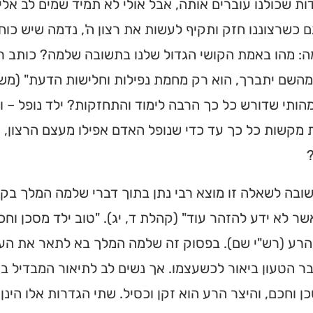
ת שכולנו עוברים אותה, אבל אולי לא תמיד שמים לב אלי
ם כשרצוננו חזק ותקיף לעשות את רצון ה', נדמה שיש כוח 
: מהו באמת הקושי הגדול שלנו בתשובה שלמה? כותב רב
השם יתברך, הוא רק מחמת נפילות וחלישות הדעת" (משיב
הותי שדורש כל כך הרבה לימוד והתחזקות? ילד נופל – ו
 מקשות כל כך עד כדי שנופל האדם אפילו מעצם הרצון, ו
בה לשאלה זו מוצא רבי נתן בתוך דברי שלמה המלך בקהל
שר לא ידע להזהר עוד" (קהלת ד, יג). "טוב ילד מסכן וחכם
הרע (רש"י שם). בפסוק זה שלמה המלך בא לתאר את העד
ר הטעון ביאור לכשעצמו. אך נשים לב לתיאור המבדיל בי
ן וחכם, והיצר הרע הוא זקן וכסיל. שתי הגדרות אלו הינן 