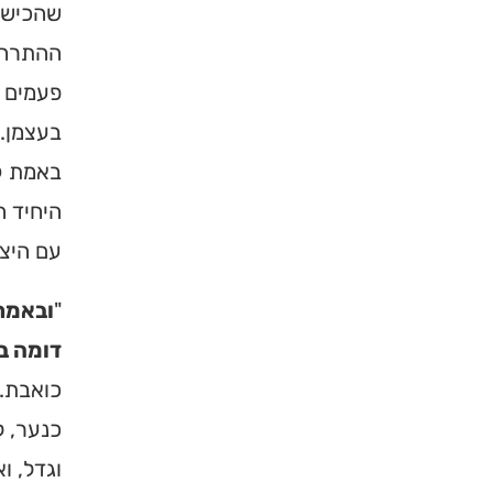
שהכישלו
ברסלב בארץ ובעול
תורה, כתובות וד
ההתרחק
פעמים ו
לכניסה לאי
בעצמן.
באמת קו
היחיד ה
עם היצ
"
ובאמת 
דומה בע
כואבת. 
כנער, ל
וגדל, ו