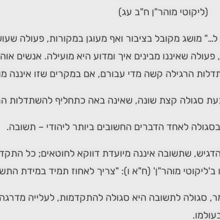
(ליקוטי מוהר"ן ח"ב עג)
ל…" מושג מקובל בציבור ואף מעוגן במקורות, פעולה שעו
 פעולה שאיננו מבינים איך ומדוע היא מועילה. אנשים א
לות הרגילה קשה מדי עבורם, אם במקרים שזו איננה מו
עת סגולה קצת שונה, שאינה באה כתחליף להשתדלות הר
סגולה לאחד הדברים החשובים ביותר ליהודי – תשובה.
דגיש, שתשובה איננה מיועדת דווקא לחוטאים; כל התקדמ
ב'ליקוטי מוהר"ן' (ח"א ו): "צריך לאחוז תמיד במידת התשו
מר, סגולה לתשובה היא סגולה להתקדמות, לעלייה מדרג
עולמו.