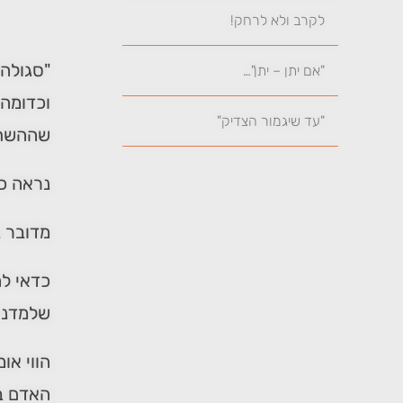
לקרב ולא לרחק!
"סגולה 
"אם יתן – יתן"…
וכדומה,
"עד שיגמור הצדיק"
שההשתד
נראה כ
מדובר ב
כדאי לה
שלמדנו 
הווי או
האדם ב