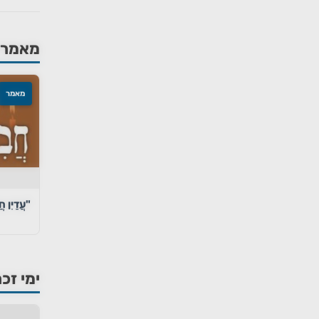
מאמרים
מאמר
"עֲדַיִן חֲ
ימי זכר