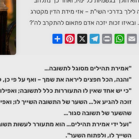
וא הולך בגשמיות כל ימיו, ואחר כך נתלהב
 לילך בדרכי השי"ת – אזי מידת הדין מקטרג
. ובאיזו זכות יזכה אדם פתאום להתקרב לה'?
Pinterest
Share
Telegram
WhatsApp
X
Print
Faceboo
Email
"אמירת תהילים מסוגל לתשובה…
"והנה, הכל חפצים ליראה את שמך – ואף על פי כן, 
"כי יש אחד שאין לו התעוררות כלל לתשובה; ואפילו
זוכה להגיע אל… השער של התשובה השייך לו; ואפילו
שהשער של תשובה סגור…
"ועל ידי אמירת תהילים… הוא מתעורר לעשות תשו
השייך לו, ולפתוח השער".