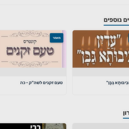
 נוספים
מאמר
בִיבוּתָא גַּבָּן"
טעם זקנים לשה"ק • כה
ון