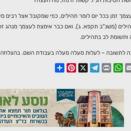
שת הסיבות הנ"ל קשות זו מזו, מה העצה?
מך זמן בכל יום לומר תהילים, כפי שמקובל אצל רבים מי
ילים (משנ"ב תקפא, ג). ואם כבר אימצת לעצמך מנהג זה,
ותשומת לב בתהילים.
ה לתשובה – לעלות מעלה מעלה בעבודת השם. בהצלחה.
Share
Pinterest
Telegram
X
WhatsApp
Print
Email
Faceb