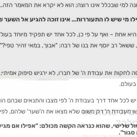
ונה למי שבכלל אינו רוצה; הוא לא יקרא את המאמר הזה… ר
לו מי שיש לו התעוררות… אינו זוכה להגיע אל השער ש
יא אחת – ואף על פי כן, לכל אחד יש תפקיד מיוחד בעול
ששאל רב יוסף את בנו של רבה: "אבוך, במאי זהיר טפי?" (
ה לחקות את עבודת ה' של חברו, לא ירגיש סיפוק אמיתי;
בעולם.
יש לכל אחד דרך בעבודת ה' לפי מצבו והתנאים שבהם הו
ית כנסת או
ו מעבודת ה' רק משום שלא מצאו את ה'שער' שלהם, לפי
לב?
ול שלישי, שהוא כנראה הקשה מכולם: "אפילו אם מגיע
סגור".
חדש והמקיף של בתי כנסת