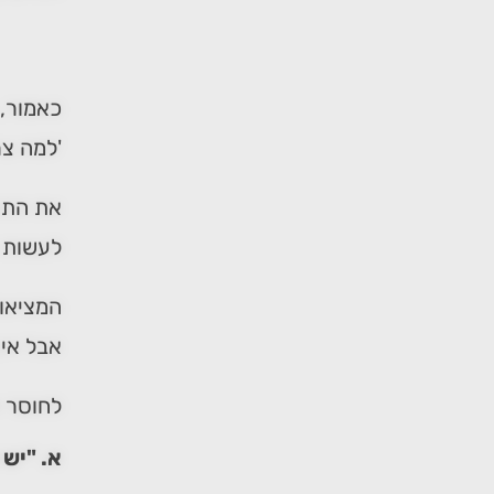
כאמור, 
'למה צר
את התשו
לעשות 
המציאות
אבל אין
לחוסר ה
א. "יש