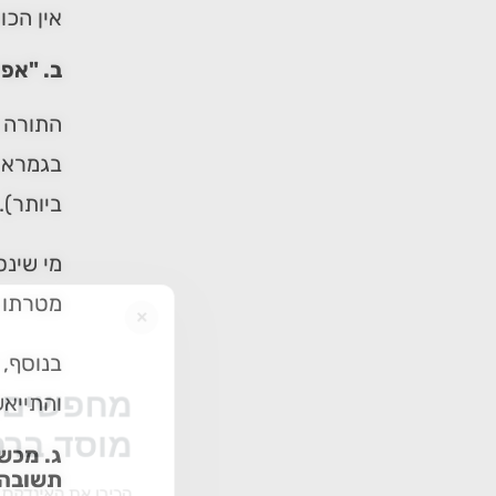
אין הכו
ב. "אפי
התורה ה
בגמרא, 
ביותר).
מי שינס
מטרתו 
×
בנוסף, 
מחפשים ב
והתייאש
מוסד ברס
ג. מכש
תשובה 
הכירו את האינדקס ה