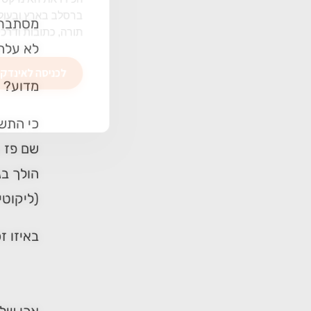
ברסלב בארץ ובעולם! 
מסתבר 
תורה, כתובות ודרכי 
לא עלה 
לכניסה לאינדקס
מדוע?
כי התשו
שם פז ע
הולך בג
(ליקוטי
באיזו ז