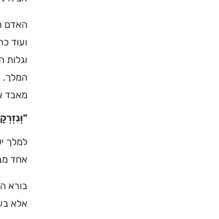
האדם רג
ועוד כה
וגלות 
המלך. כ
מאבד א
"וְנִזְרְק
למלך יש
אחד מבק
בורא הע
אלא בעב