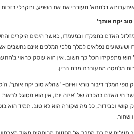
יתערותא דלתתא' תעוררי את את השפע, ותקבלי בזכות ו
מצאו זמני תפילות, שיעורי
הגעה בלחיצת כפתור.
טוב יקח אותך'
ס ➔
זלזל האדם בתפקדו ובמעמדו, כאשר הימים היקרים והחש
 ושעשועים נפלאים למלך מלכי המלכים אינם נחשבים אצלו 
הוא מתפקידו הכל כך חשוב, אין הוא עוסק כראוי ב'הת
ות מלמטה מתעוררת מדת הדין.
ק מפי המלך דיבור נורא ואיום- 'שהלא טוב יקח אותך'. ה'ל
אשר חי האדם בהכרה של 'איזה יום', אין הוא מסוגל לראו
 קושי וכבידות, כל מה שקורה הוא לא טוב. תמיד הוא בו
 שחור.
 מעלים את בת המלך אל מחוזות מרוחקים מאוד מארמון 