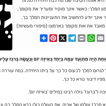
 היא אותה הסיבה שגרמה לבת היחידה לגלות
ן המלך: כאשר אינך מוקיר ומעריך את מקומך,
אינך יודע להחשיב את התעניינות המלך בך,
אבד את אות מקומך בארמונו (סיפורי מעשיות)
Pinterest
Share
Telegram
WhatsApp
X
Print
Faceboo
Email
חַת הָיָה מִתְוַעֵד עִמָּהּ בְּיַחַד בְּאֵיזֶה יוֹם וְנַעֲשָׂה בְּרגֶז עָלֶיה
 לגרום למלך לכעוס כל כך על ביתו היחידה. במה עוררה ה
מפיו דיבור נורא כל כך.
ה ל'ברוגז' גילה רבינו במילים 'באיזה יום'.
 מרכז עולמו של אביה. את העולם כולו ברא המלך רק עב