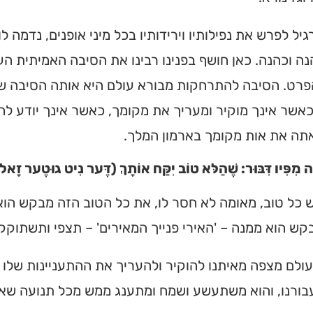
יל לפרש את נפילותיו וירידותיו בכל מיני אופנים, נדמה לו 
נה וכהנה. כאן חושף בפנינו רבינו את הסיבה האמיתית הע
הפרט. הסיבה להתרחקות מבורא עולם היא אותה הסיבה ש
אשר אינך מוקיר ומעריך את מקומך, כאשר אינך יודע לה
תה את אות מקומך בארמון המלך.
ָה מִפִּיו דִּבּוּר: שֶׁהַלּא טוֹב יִקַּח אוֹתָךְ (דֶּער נִיט גוּטֶער זָא
 כל טוב, מאומה לא חסר לו, את כל הטוב הזה מבקש הוא 
ש הוא ממנה – 'האירי פנייך המאירים' – תצפי ותשתוקקי
ולם מצפה מאיתנו להוקיר ולהעריך את ההתעניינות שלו 
ורנו, והוא משתעשע ושמח ומתענג ממש מכל תנועה שאנו