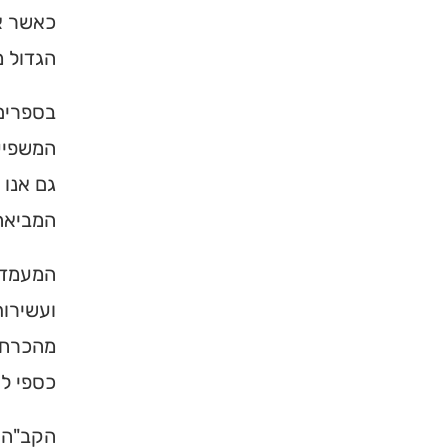
כאשר אי
הגדול מ
בספרים
המשפיע
גם אנו 
המביאה
המעמד ש
×
ועשירות
מהכרח ה
מחפשים ב
כספי לא
מוסד ברס
הקב"ה ח
הכירו את האינדקס ה