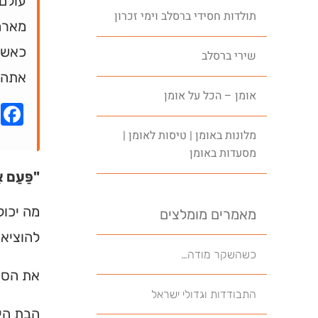
עולם
תולדות חסידי ברסלב וימי זכרון
מארמו
כאשר 
שירי ברסלב
אתה מ
אומן – הכל על אומן
k
מלונות באומן | טיסות לאומן |
מסעדות באומן
"פַּעַם אַ
מה יכול
מאמרים מומלצים
להוציא 
כשהשקר מודה…
את הסיב
התבודדות וגדולי ישראל
הבת היא