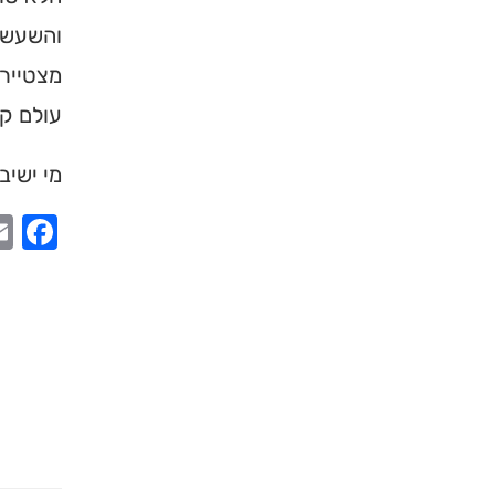
והשעשו
מצטיירת
עולם קש
מי ישיב
ook