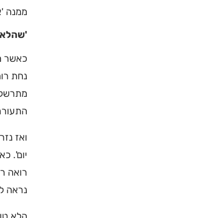
ממנה 'א
ברסלב בארץ ובעולם! 
תורה, כתובות ודרכי 
'שהלא 
לכניסה לאינדק
כאשר מ
נחת רוח
מתרשל 
התעורר
ואז נזר
יום'. כ
רואה רק
נראה לו
הלא טוב