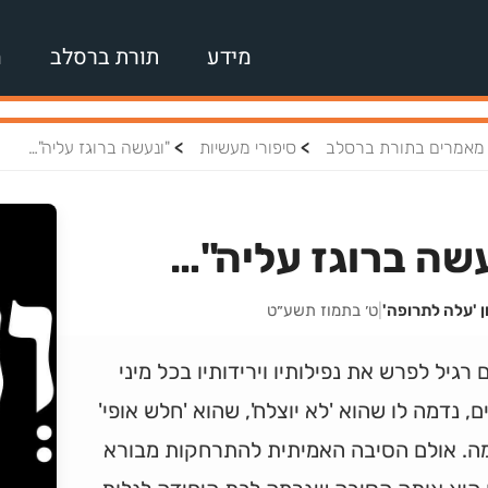
מידע
תורת ברסלב
מ
>
>
מאמרים בתורת ברסלב
סיפורי מעשיות
"ונעשה ברוגז עליה"…
שה ברוגז עליה"…
ן 'עלה לתרופה'
|
ט׳ בתמוז תשע״ט
רגיל לפרש את נפילותיו וירידותיו בכל מיני
ם, נדמה לו שהוא 'לא יוצלח', שהוא 'חלש אופי'
מה. אולם הסיבה האמיתית להתרחקות מבורא