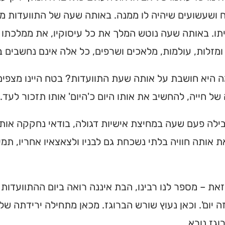
 ושעשועים שיהיה לו ממנה. באותה שעה של התוועדות מש
תו. באותה שעה נוטש המלך את כל עיסוקיו, את ממלכתו הא
ומזלות, עולמות, מלאכים ושרפים, כל אלה אינם נחשבים ב
ה היא חושבת על אותה שעת התוועדות? בטח היינו מצפי
של חייה, להחשיב את אותו היום כ'היום' אותו תזכור לעד.
לה פעם שעה במחיצת אישיות דגולה, בודאי נחקקה אותה
ת אותה חוויה בלתי נשכחת גם לבניו ולצאצאיו אחריו, תמ
את – מספר לנו רבינו, הבת איננה רואה ביום ההתוועדות ש
זה יום'. וכאן נעוץ שורש הברוגז. מכאן מתחילה ירידתה
וגז נורא.