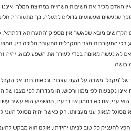
ן האדם מכיר את חשיבות השהייה במחיצת המלך, איננו 
כך שנעשים שעשועים גדולים למעלה, כך מתעוררת חלילה
 הקדושים מובא שכאשר אין מספיק 'התערותא דלתתא'. 
 בלי התעוררות מצד המקבלים מתעורר חלילה דין. ממש 
אם לא נעשה מאומה בכדי לעורר את השפע לבוא, יהיה זה
 בושה.
ל 'מקבל' משרה על העני עצבות ונכאות רוח. אל הקבלה 
 אינן נקבעות לפי ממון ורכוש, הן מגדרות לפי מצבו של 
וא עני, אם לא בממון אז בדעת, המשפיע הוא עשיר עשי
ית כנסת או
 מסוגל לגאול עני מעניותו, רק כאשר יהיה מסוגל העני לה
לב?
פץ להעניק כל טוב לביתו יחידתו, אולם הוא מבקש להעני
חדש והמקיף של בתי כנסת