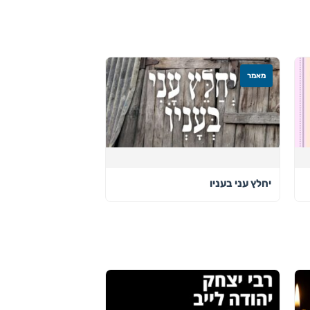
מאמר
יחלץ עני בעניו