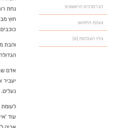
הברסלבים הראשונים
נחת רוח
חוץ מבי
צעקת החיפוש
כוכבים 
גילוי העולמות (א)
והבת מ
הגדולה 
אדם שבי
יעביר א
נעלים.
לעומת ז
עוד 'אי
אביה לר