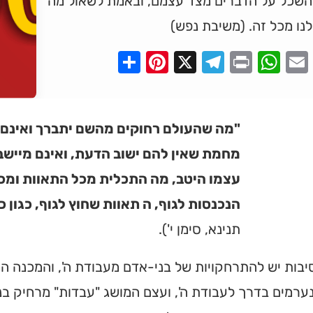
 השכל על הדברים מצד עצמם, ובאמת לשאול מה
לנו מכל זה. (משיבת נפש)
Pinterest
Share
Telegram
WhatsApp
X
Print
Faceboo
Email
"מה שהעולם רחוקים מהשם יתברך ואינם מ
מחמת שאין להם ישוב הדעת, ואינם מייש
עצמו היטב, מה התכלית מכל התאוות ומכל 
הנכנסות לגוף, ה תאוות שחוץ לגוף, כגון כב
תנינא, סימן י').
בות יש להתרחקויות של בני-אדם מעבודת ה', והמכנה המש
ערמים בדרך לעבודת ה', ועצם המושג "עבדות" מרחיק בנ