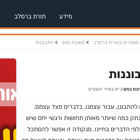
מידע
תורת ברסלב
מ
>
>
מאמרים בתורת ברסלב
משיבת נפש
התבוננות
וננות
יבת נפש
|
כ״א באייר תשע״ט
 להתבונן, עבור עצמנו, בדברים מצד עצמם.
תק כמה שיותר מאותן תחושות ורגשי יחס שיש
לפי הדברים בחיינו. מנקודה זו אפשר להסתכל