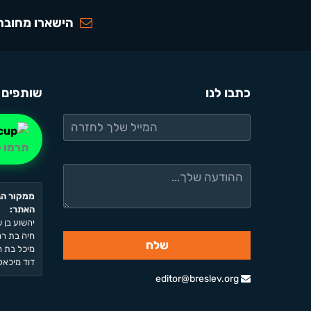
הישארו מחוברי
כתבו לנו
שותפים 
תרמו ל
ממקור הב
האתר:
יהשוע בן ש
חיה בת רחל
מיכל בת רח
דוד מיכאל 
editor@breslev.org