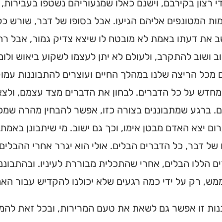
י רצון בקירבם, וישנם כאלו שמנעוריהם נשטפו בעבירות
ת המטונפים אליהם הגיעו. אבל בסופו של דבר, שורש כל
ב את דעתו באמת לא מובטח לו שיצא צדיק גמור, אבל רחו
ב ושוב להתקרב, ולעולם לא יתן לעצמו לשקוע ביאוש ולומ
 מכל הריצה שלנו במהלך החיים ועוצרים להתבוננות עמו
חדש על כל הדברים. לבחון את הדברים מצד עצמם, ולצא
. ברגע שמתבוננים בצורה כזו, אפשר להבחין מהרה שמכ
ום יצא האדם מבטן אימו, וכך גם ישוב. מי שיתבונן באמת,
של דבר, כל הדברים הבלים. אולי הוא יגרר אחרי ההבלים
 הללו הבלים, אחרי שהתכלית מבוררת לעיניו. ובהתבוננ
מש, רק על ידי כמה רגעים שלא יכולנו להקדיש עבור הא
ות זו אפשר גם לשאת את טעם המרירות, ובכל זאת להמש