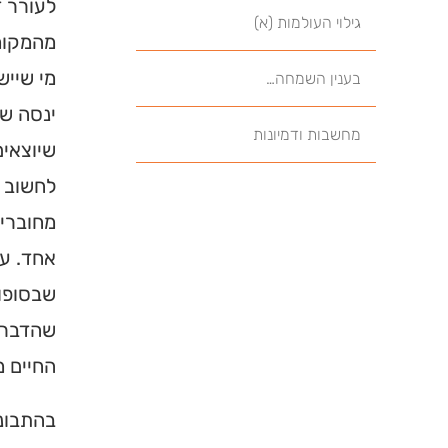
לעורר ד
גילוי העולמות (א)
מהמקומו
מי שייש
בענין השמחה…
ינסה שו
מחשבות ודמיונות
שיוצאים
לחשוב מ
מחוברים
אחד. ער
שבסופו 
שהדברים
החיים מ
בהתבוננ