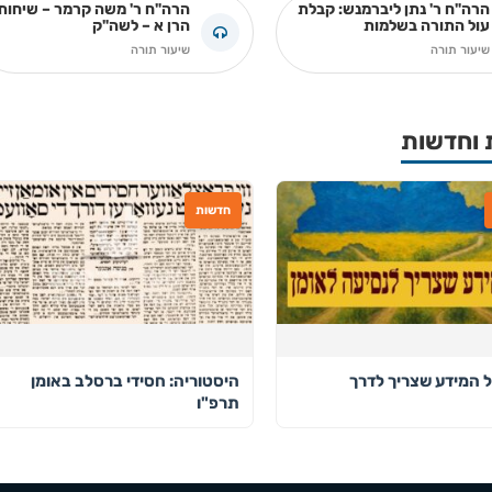
הרה"ח ר' נתן ליברמנש: קבלת
הרה"ח ר' משה קרמר – שיחות
עול התורה בשלמות
הרן א – לשה"ק
שיעור תורה
שיעור תורה
 וחדשות
חדשות
ל המידע שצריך לדרך
היסטוריה: חסידי ברסלב באומן
תרפ"ו