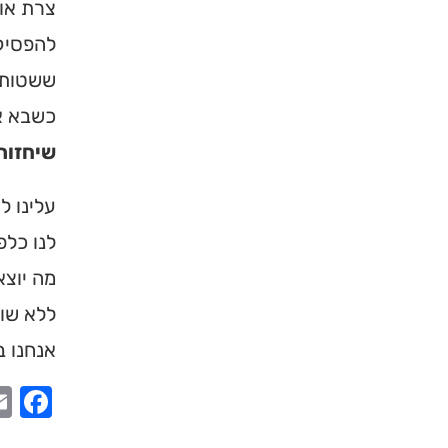
צרת אופ
להפסיק 
ששטות ה
כשבא א
שיחזור
עלינו ל
לנו כלפ
מה יוצא
ללא שום
×
אנחנו ב
מחפשים ב
ook
מוסד ברס