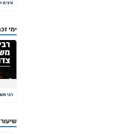
ורבים ה
ימי זכר
רבי מש
שיעורי