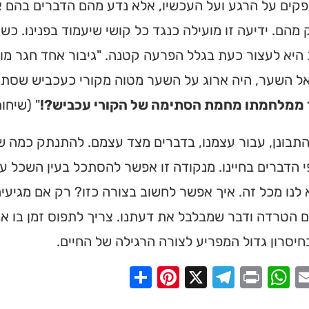
קים על הרגע ועל העכשיו, אלא נדע מהם הדברים בהם אנ
מהם. ידיעה זו מועילה כנגד כל קושי שיעמוד בפנינו. כשה
יא לעצור כעת בגלל הפרעה קטנה. "גיבור אחד חגר מות
ל השער, היה ארוג על השער מטוה מקורי כעכביש שסת
 ממלחמתו מחמת הסתימה של הקורי עכביש?!
" (שיחות
התבונן, עבור עצמנו, בדברים מצד עצמם. להתנתק כמה ש
י הדברים בחיינו. מנקודה זו אפשר להסתכל בעין השכל 
 לנו מכל זה. איך אפשר לחשוב בצורה כזו? רק אם מגיעי
 הטרדה ודבר שמבלבל את דעתנו. צריך לתפוס זמן בו אנח
חיסרון גדול המפריע לצורה הרגילה של החיים.
ית כנסת או
Share
Pinterest
Telegram
X
WhatsApp
Print
Email
Faceb
לב?