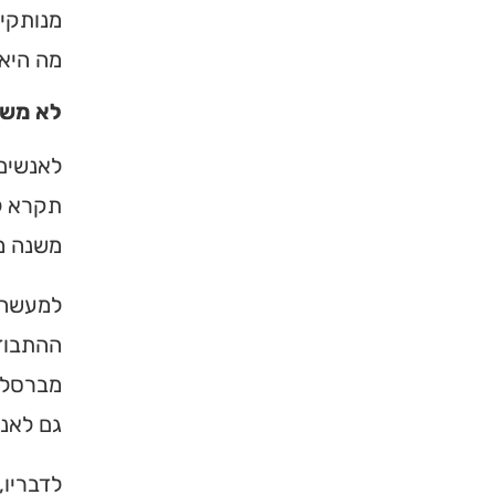
מנותקים
ברסלב בארץ ובעולם! 
תורה, כתובות ודרכי 
מה היא.
לא משנ
לכניסה לאינדק
לאנשים 
תקרא לז
משנה מ
למעשה, 
ההתבודד
מברסלב 
גם לאנ
לדבריו,