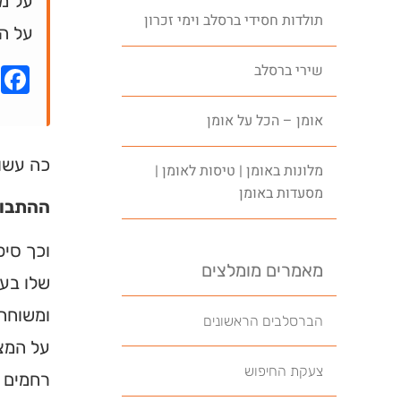
על מ
תולדות חסידי ברסלב וימי זכרון
על ה
שירי ברסלב
k
אומן – הכל על אומן
כה עשו 
מלונות באומן | טיסות לאומן |
מסעדות באומן
ההתבוד
וכך סיפ
מאמרים מומלצים
שלו בעל
ומשוחח 
הברסלבים הראשונים
על המצב
צעקת החיפוש
רחמים ע