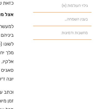
כזאת שת
גילוי העולמות (א)
אצל מק
בענין השמחה…
למעשה, 
מחשבות ודמיונות
ביניהם 
לשונו (
מלך יחי
אלקיו, 
סאגיס ז
יונה ז״
וכתב על
זמן מיו