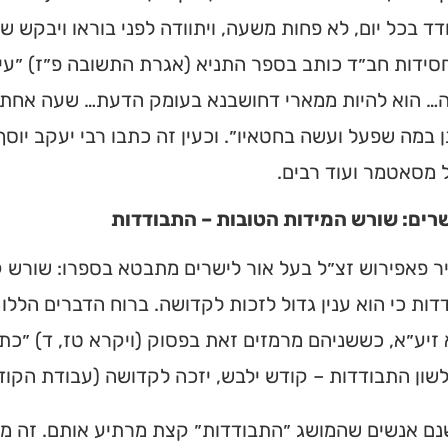
ד בכל יום, לא פחות משעה, ויתוודה לפני בוראו ויבקש שיכ
חסידות חב״ד כותב בספר התניא (אגרת התשובה פ״ז) ״ע
 הוא להיות ממארי דחושבנא בעומק הדעת… שעה אחת בכל
 במה שפעל ועשה בחטאיו״. וכעין זה כתבו רבי יעקב יוסף
ל מסאטמר ועוד רבים.
שרים: שורש המידות הטובות – התבודדות
ר פאפירוש זצ״ל בעל אור לישרים מתבטא בספרו: שורש קנ
ות כי הוא ענין גדול לזכות לקדושה. ברוח הדברים הללו
זיע״א, כששניהם מרמזים זאת בפסוק (ויקרא טז, ד) ״כתו
ית כנסת או
שון התבודדות – קודש ילבש, יזכה לקדושה (עבודת הקודש
לב?
נם אנשים שהמושג ״התבודדות״ קצת מרתיע אותם. זה מזכ
חדש והמקיף של בתי כנסת