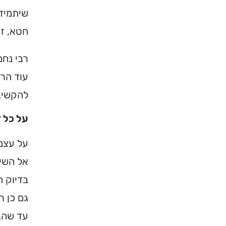
שיתמיד 
חטא, זך
רבי נחמ
עוד הרב
להקשיב 
על כל 
על עצמו
אל השי״
בדיוק ה
גם כן ר
עד שהבי