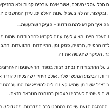
 מכל עסקי העולם, אשר אינם עורכים קניות ולא מחזיקים
מצאו זמני תפילות, שיעורי
הגעה בלחיצת כפתור.
 ובקיצור, זה לא בשביל שנות האלפיים, עידן המחשבים הני
ה איך תקרא להתבודדות – העיקר שתעשה…
ס ➔
האלה הייתי מציע לעת עתה לקרוא להתבודדות שמות מוד
ה הרפייה, תרפיה, פסק זמן, התייחדות, התוועדות, התבו
ה, העיקר שתעשה את זה.
על ההתבודדות נכתב רבות בספרי הראשונים והאחרונים.
ות והביצוע המעשי שלה. אולם היחידי שהצליח להוריד 
זצ״ל אשר מן שמיא קא זכו ליה להוציא את המושג 'התבו
שים פשוטים כערכינו לעסוק בהנהגה הנוראה הזאת.
 ההנהגה הזאת שייכת בהחלט לכל המדרגות. מהגדול שבג