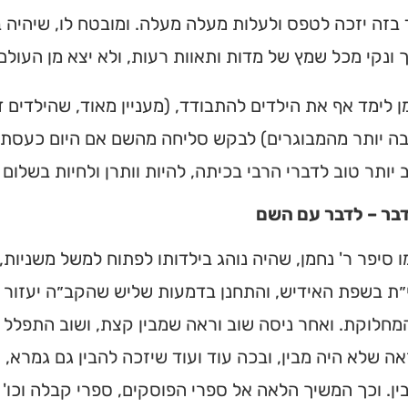
בזה יזכה לטפס ולעלות מעלה מעלה. ומובטח לו, שיהיה ב
 ונקי מכל שמץ של מדות ותאוות רעות, ולא יצא מן העול
ן לימד אף את הילדים להתבודד, (מעניין מאוד, שהילדים
ה יותר מהמבוגרים) לבקש סליחה מהשם אם היום כעסתי 
יותר טוב לדברי הרבי בכיתה, להיות וותרן ולחיות בשלום ע
דבר – לדבר עם השם
 סיפר ר' נחמן, שהיה נוהג בילדותו לפתוח למשל משניות,
ת בשפת האידיש, והתחנן בדמעות שליש שהקב״ה יעזור ל
מחלוקת. ואחר ניסה שוב וראה שמבין קצת, ושוב התפלל 
אה שלא היה מבין, ובכה עוד ועוד שיזכה להבין גם גמרא, 
ן. וכך המשיך הלאה אל ספרי הפוסקים, ספרי קבלה וכו' ו