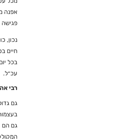
מכל עסק
אפנה מכ
פגישה י
נכון, כ
חיים בס
בכל יום
עכ״ל.
רבי אהר
גם גדול
בעצמותו
גם הם ה
המקולקל