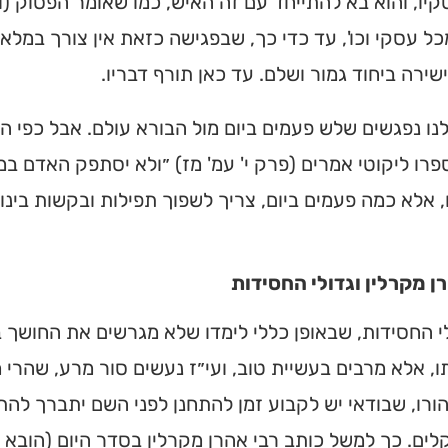
יו, והוא בא להתייחד עם זה האיש, כמו שאומר הפסוק (ויק
ל עסקי וכו', עד כדי כך, שבפגישה כזאת אין צורך במלאכ
שירה ביחוד גמור ושלם. עד כאן תורף דבריו.
ולנו נפגשים שלש פעמים ביום מול הבורא עולם. אבל כפי 
פרו ליקוטי אמרים (פרק י' עמ' מז) ״ולא יסתפק האדם 
, אלא כמה פעמים ביום, צריך לשפוך תפילות ובקשות בינו
ן מקרלין וגדולי החסידות
י החסידות, שבאופן כללי לימדו שלא מגרשים את החושך 
, אלא מרבים בעשיית טוב, ועי״ז נעשים סור מרע, שהרי 
ורו, שבודאי יש לקבוע זמן להתחנן לפני השם יתברך להת
ים. כך למשל כותב רבי אהרן מקרלין בסדר היום (הובא 