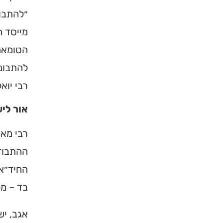
״להתבוד
מייסד 
הטומאה…
להתבונן
רבי יוא
אור לי
רבי מאי
×
ההתבודד
החיד״א 
מחפשים ב
בד – מל
מוסד ברס
אגב, יש
הכירו את האינדקס ה