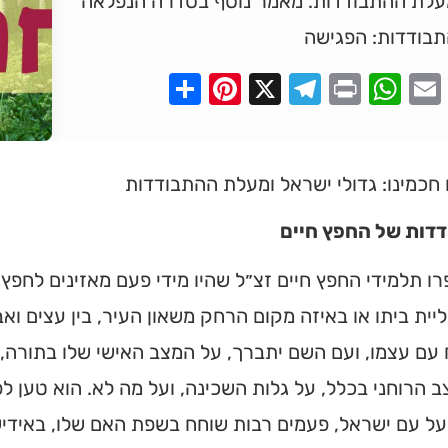
עלת ההתבודדות. מאמר נוסף בסדרה הנפלאה
תבודדות: הפגישה
Pinterest
Share
Telegram
WhatsApp
X
Print
Faceboo
Email
חכמינו: גדולי ישראל ומעלת ההתבודדות
דות של החפץ חיים
רו תלמידי החפץ חיים זצ״ל שהיו מידי פעם מאזינים לחפ
יית ביתו או באיזה מקום הרחק משאון העיר, בין עצים וא
עם עצמו, ועם השם יתברך, על המצב האישי שלו בתורה,
 הרוחני בכלל, על גלות השכינה, ועל מה לא. הוא טען לפ
ל עם ישראל, פעמים רבות שוחח בשפת האם שלו, באידיש