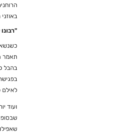
הרוחנית
באוזני 
"רבונו 
כשנשאל 
תאמר רב
בהבל כז
בפגישה 
לאילם כ
ועוד יו
שבסופו 
שאפילו 