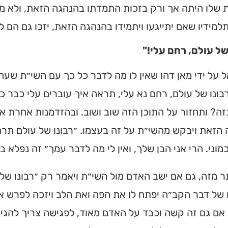
 שלו היתה אך ורק בזכות התמדתו בהנהגה הזאת, ולא מ
תלמידיו שאם יתייגעו ויתמידו בהנהגה הזאת, יזכו גם הם 
של עולם, רחם עלי!"
על ידי מאן דהו שאין לו מה לדבר כל כך עם השי״ת שעה 
ונו של עולם, רחם נא עלי, תראה איך עוברים עלי כבר כמ
ה? ותחזור על התוכן הזה שוב ושוב. ובהזדמנות אחרת א
הזאת ויבקש מהשי״ת על זה בעצמו. ״רבונו של עולם תרח
מוני. הרי אני הבן שלך, ואין לי מה לדבר עמך״ זה נפלא בי
תר מזה, גם אם ישב האדם מול השי״ת ויאמר רק ״רבונו של 
של דבר הקב״ה יפתח לו את הפה ואת הלב ויזכה לפרש את שי
אם גם זה קשה וכבד על האדם מאוד, לפגישה צריך להגיע