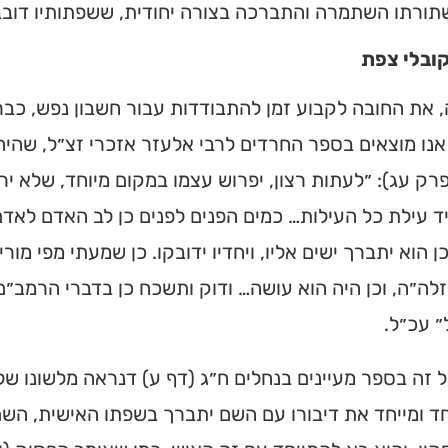
ורתו השתמרה והתברכה בצורה יחודית, ששפתותיו דובבות 
ובלי צפת
את החובה לקבוע זמן להתבודדות עבור חשבון נפש, כבר 
אנו מוצאים בספר החרדים לרבי אלעזר אזכרי זצ״ל, שהי
פרק עג): ״לעתות רצון, יפרוש עצמו במקום מיוחד, שלא ירא
ד עילת כל העילות… כמים הפנים לפנים כן לב האדם לאדם
כן הוא יתברך ישים אליו, ויחדיו ידובקו. כן שמעתי מפי מור
לה״ה, וכן היה הוא עושה… ודוק ותשכח כן בדברי הרמב״ם 
ל״ עכ״ל.
 זה בספר מעיינים בנחלים ח״ג (דף ע) דנראה מלשונו ש
חד ומייחד את דיבורו עם השם יתברך בשפתו האישית, השם