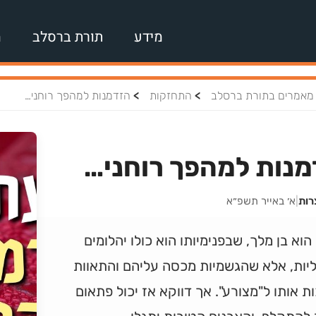
מידע
תורת ברסלב
מ
>
>
מאמרים בתורת ברסלב
התחזקות
הזדמנות למהפך רוחני…
מנות למהפך רוחני…
רות
|
א׳ באייר תשפ״א
 הוא בן מלך, שבפנימיותו הוא כולו יהלומים
ליות, אלא שהגשמיות מכסה עליהם והתאוות
ת אותו ל"מצורע". אך דווקא אז יכול פתאום