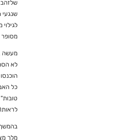
שלזהב ב
שנגעי ה
לגילוי 
מסופר ש
מעשה במ
לא הסתפ
הוכנסו 
כל האבנ
טובות" 
לראותו"
בהמשך ה
מלך מצו