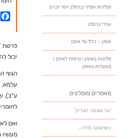
העור 
תולדות חסידי ברסלב וימי זכרון
k
שירי ברסלב
אומן – הכל על אומן
פרשת 'מ
יכול ל
מלונות באומן | טיסות לאומן |
מסעדות באומן
הגוף המ
עלמא, א
מאמרים מומלצים
ע"ב). 
לחומרי 
"עד שיגמור הצדיק"
ואם לא 
כשהשקר מודה…
מעשיו ה