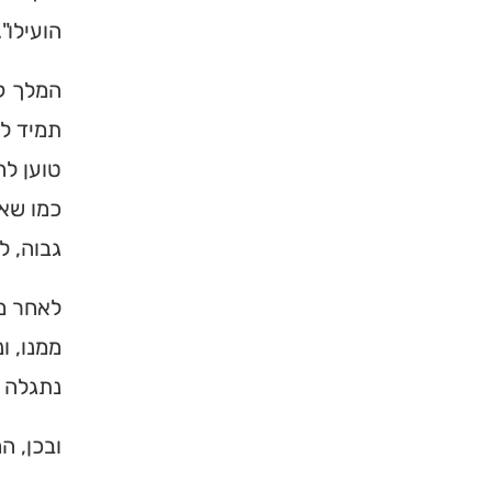
הועילו".
המלך קר
תמיד לה
טוען לה
כמו שאמ
גבוה, ל
×
לאחר מכ
מחפשים ב
ממנו, ו
מוסד ברס
נתגלה ו
הכירו את האינדקס ה
ובכן, ה
ברסלב בארץ ובעולם! 