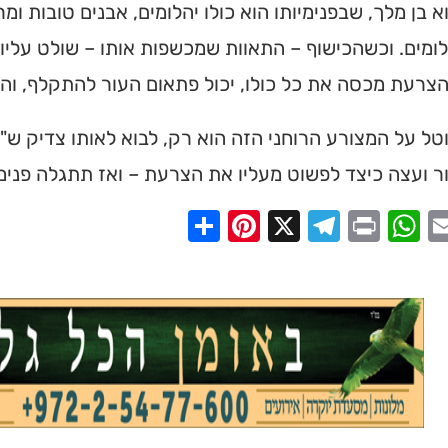
הגעה בלחיצת כפתור.
וא בן מלך, שבפנימיותו הוא כולו יהלומים, אבנים טובות ו
ומים. וכשהכישוף – התאוות שמכשפות אותו – שולט עליו, 
ס ➔
צרעת מכסה את כל כולו, יכול פתאום העור להתקלף, והא
ל על המצורע הרוחני הזה הוא רק, לבוא לאותו צדיק ש"
ר ועצה כיצד לפשוט מעליו את הצרעת – ואז תתגלה פנימ
Share
Pinterest
Telegram
X
WhatsApp
Print
Email
Faceb