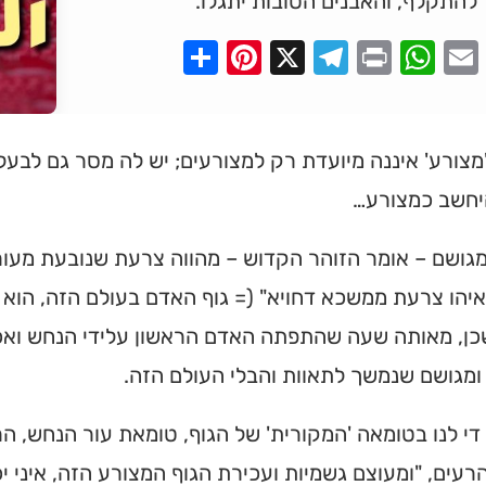
להתקלף, והאבנים הטובות יתגלו.
Pinterest
Share
Telegram
WhatsApp
X
Print
Faceboo
Email
צורע' איננה מיועדת רק למצורעים; יש לה מסר גם לבעלי ע
היחשב כמצורע…
גושם – אומר הזוהר הקדוש – מהווה צרעת שנובעת מעור
יהו צרעת ממשכא דחויא" (= גוף האדם בעולם הזה, הוא 
שכן, מאותה שעה שהתפתה האדם הראשון עלידי הנחש ואכ
ומגושם שנמשך לתאוות והבלי העולם הזה.
די לנו בטומאה 'המקורית' של הגוף, טומאת עור הנחש, ה
רעים, "ומעוצם גשמיות ועכירת הגוף המצורע הזה, איני י