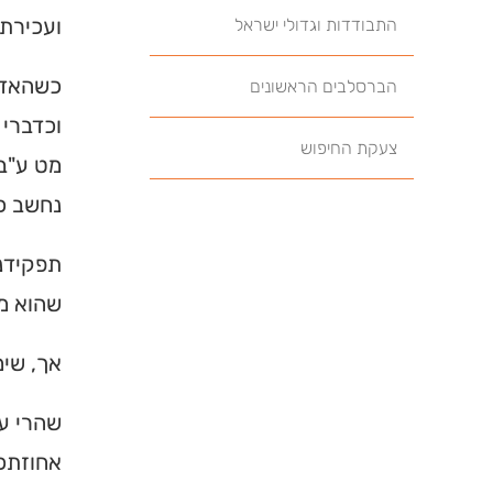
ועכירת 
התבודדות וגדולי ישראל
כשהאדם 
הברסלבים הראשונים
וכדברי 
צעקת החיפוש
מט ע"ב)
נחשב כמ
תפקידנו
שהוא ממ
אך, שי
שהרי על
אחוזתכם