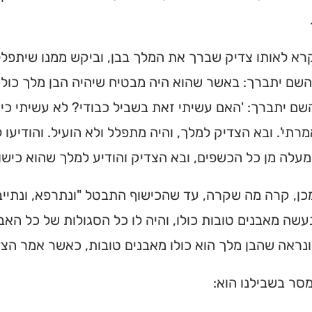
א לאותו צדיק שברך את המלך בבן, וביקש ממנו שיתפלל
שם יתברך: באשר שהוא היה מבטיח שיהיה הבן מלך כולו מ
שם יתברך: 'האם עשיתי זאת בשביל כבודי? לא עשיתי כי 
רתי'. ובא הצדיק למלך, והיה מתפלל ולא הועיל. והודיעו ל
מעלה מן כל הכשפים, ובא הצדיק והודיע למלך שהוא כישוף
ן, קרה מה שקרה, עד שהכישוף התבטל "ונתרפא, ונתייב
ית כנסת או
נעשה מאבנים טובות כולו, והיה לו כל הסגולות של כל האב
לב?
נראה שהבן מלך הוא כולו מאבנים טובות, כאשר אמר הצד
חדש והמקיף של בתי כנסת
מסר בשבילנו הוא:
מצאו זמני תפילות, שיעורי