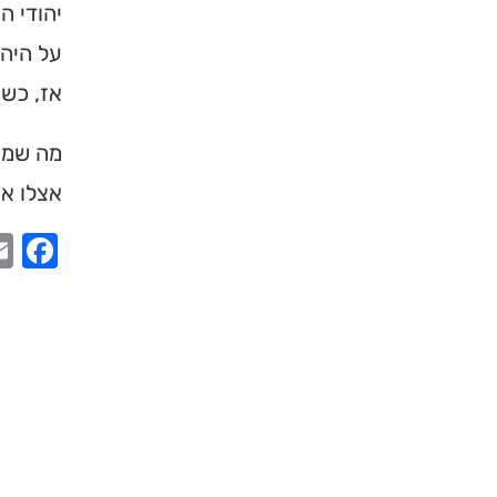
תורה, כתובות ודרכי 
יהודי ה
על היהל
לכניסה לאינדק
אז, כשה
מה שמוט
אצלו או
ook