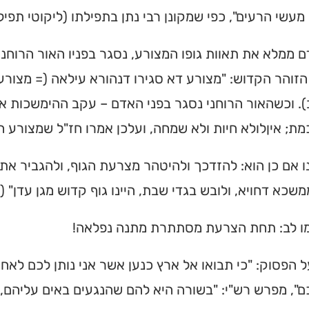
מעשי הרעים", כפי שמקונן רבי נתן בתפילתו (ליקוטי תפילו
ממלא את תאוות גופו המצורע, נסגר בפניו האור הרוחני,
הזוהר הקדוש: "מצורע דא סגירו דנהורא עילאה (= מצורע 
. וכשהאור הרוחני נסגר בפני האדם – עקב ההימשכות אח
ת; איןלולא חיות ולא שמחה, ועלכן אמרו חז"ל שמצורע ח
 אם כן הוא: להזדכך ולהיטהר מצרעת הגוף, ולהגביר את 
שכא דחויא, ולובש בגדי שבת, היינו גוף קדוש מגן עדן" (ל
מו לב: תחת הצרעת מסתתרת מתנה נפלאה!
 הפסוק: "כי תבואו אל ארץ כנען אשר אני נותן לכם לאח
", מפרש רש"י: "בשורה היא להם שהנגעים באים עליהם, ל