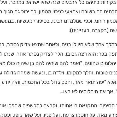
קירות בתיהם כל ארבעים שנה שהיו ישראל במדבר, ועל יד
בתים הם בשורה ואמצעי לגילוי מטמון, כך יכול גם הגוף 
מטמון רוחני. וכפי שמלמדנו רבינו, בסיפורי מעשיות, במעש
ם (בקצרה, לעניינינו):
לך אחד שלא היו לו בנים, ולאחר שמצא צדיק נסתר, ברכ
ק בכך; הוא רצה גם בן. הלך לצדיק נסתר אחר, שנתן לו 
יהלומים טחונים, "ואמר להם שיהיה להם בן שיהיה כולו מאב
ים טובות. והלך למקומו. וילדה בן, ונעשה שמחה גדולה ע
אלא "יפה תואר מאד, וחכם גדול בכל החכמות, והיה יודע כ
, אך את היהלומים לא ראו…
סיפור, התקנאה בו אחותו, וקראה למכשפים שהפכו אותו
רע מאד, על חוטמו צרעת, ועל פניו, ועל שאר גופו. ועס