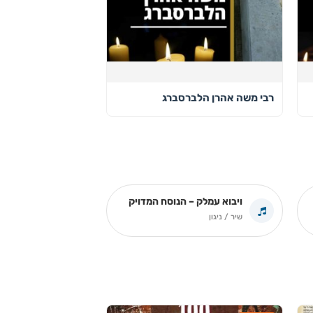
רבי משה אהרן הלברסברג
ויבוא עמלק – הנוסח המדויק
שיר / ניגון